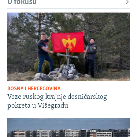
U fokusu
BOSNA I HERCEGOVINA
Veze ruskog krajnje desničarskog
pokreta u Višegradu