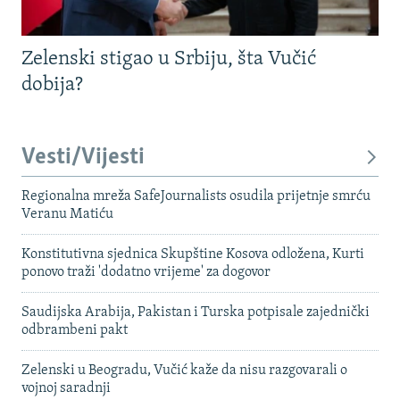
Zelenski stigao u Srbiju, šta Vučić
dobija?
Vesti/Vijesti
Regionalna mreža SafeJournalists osudila prijetnje smrću
Veranu Matiću
Konstitutivna sjednica Skupštine Kosova odložena, Kurti
ponovo traži 'dodatno vrijeme' za dogovor
Saudijska Arabija, Pakistan i Turska potpisale zajednički
odbrambeni pakt
Zelenski u Beogradu, Vučić kaže da nisu razgovarali o
vojnoj saradnji