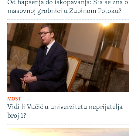
Od hapšenja do iskopavanja: Šta se zna o
masovnoj grobnici u Zubinom Potoku?
MOST
Vidi li Vučić u univerzitetu neprijatelja
broj 1?