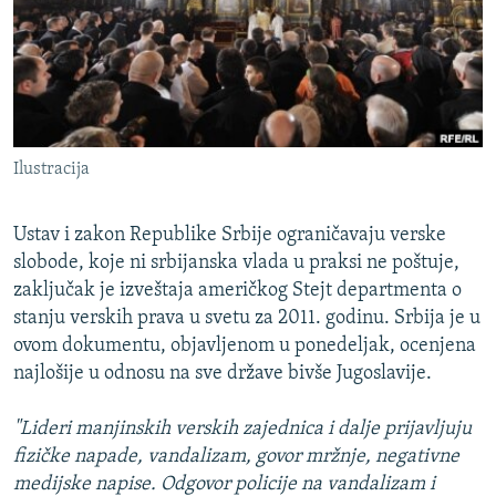
ISPRIČAJ MI
DNEVNO@RSE
SPECIJALI RSE
VIŠE OD NASLOVA
PRATITE NAS
Ilustracija
GENOCID U SREBRENICI
POPLAVE I KLIZIŠTA U BIH 2024.
Ustav i zakon Republike Srbije ograničavaju verske
TV LIBERTY
slobode, koje ni srbijanska vlada u praksi ne poštuje,
Sve RFE/RL stranice
zaključak je izveštaja američkog Stejt departmenta o
POST SCRIPTUM
stanju verskih prava u svetu za 2011. godinu. Srbija je u
MOJA EVROPA
ovom dokumentu, objavljenom u ponedeljak, ocenjena
najlošije u odnosu na sve države bivše Jugoslavije.
TRI DECENIJE OD RATA U BIH
SVE KARTE DEJTONA
"Lideri manjinskih verskih zajednica i dalje prijavljuju
fizičke napade, vandalizam, govor mržnje, negativne
NASTANAK I RASPAD JUGOSLAVIJE
medijske napise. Odgovor policije na vandalizam i