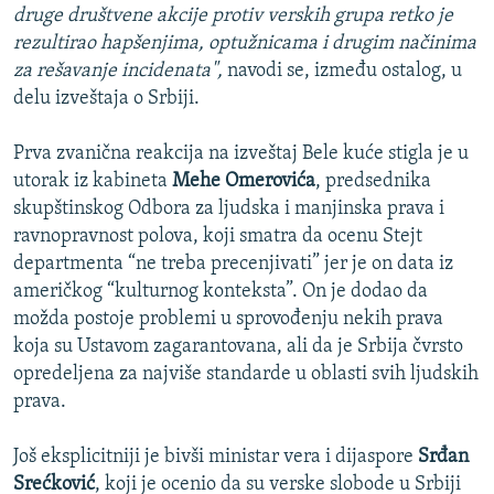
druge društvene akcije protiv verskih grupa retko je
rezultirao hapšenjima, optužnicama i drugim načinima
za rešavanje incidenata",
navodi se, između ostalog, u
delu izveštaja o Srbiji.
Prva zvanična reakcija na izveštaj Bele kuće stigla je u
utorak iz kabineta
Mehe Omerovića
, predsednika
skupštinskog Odbora za ljudska i manjinska prava i
ravnopravnost polova, koji smatra da ocenu Stejt
departmenta “ne treba precenjivati” jer je on data iz
američkog “kulturnog konteksta”. On je dodao da
možda postoje problemi u sprovođenju nekih prava
koja su Ustavom zagarantovana, ali da je Srbija čvrsto
opredeljena za najviše standarde u oblasti svih ljudskih
prava.
Još eksplicitniji je bivši ministar vera i dijaspore
Srđan
Srećković
, koji je ocenio da su verske slobode u Srbiji