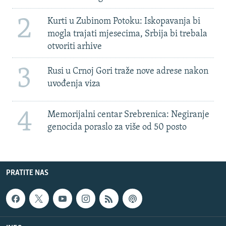
2
Kurti u Zubinom Potoku: Iskopavanja bi
mogla trajati mjesecima, Srbija bi trebala
otvoriti arhive
3
Rusi u Crnoj Gori traže nove adrese nakon
uvođenja viza
4
Memorijalni centar Srebrenica: Negiranje
genocida poraslo za više od 50 posto
PRATITE NAS