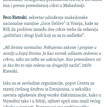
ima i prema pravoslavnoj crkvi u Makedoniji.
Peco Risteski
, sekretar udruženja makedonske
nacionalne manjine „Goce Delčev“ iz Vranja, kaže za
RSE da problem između dve crkve treba da rešavaju
„političari i drugi ljudi koji su za to nadležni“.
„Mi živimo normalno. Poštujemo zakone i propise u
zemlji u kojoj živimo. Ja kao vernik odlazim redovno u
crkvu, niko mi ništa ne uskraćuje. Kao pravoslavcu mi
je žao što to nije rešeno na drugačiji način“,
ističe
Risteski.
Iako su se nevladine organizacije, poput Centra za
razvoj civilnog društva iz Zrenjanina, u nekoliko
navrata oglašavale zbog verske diskriminacije, kako u
Vojvodini tako i u Srbiji, njihovi apeli nisu imali većeg