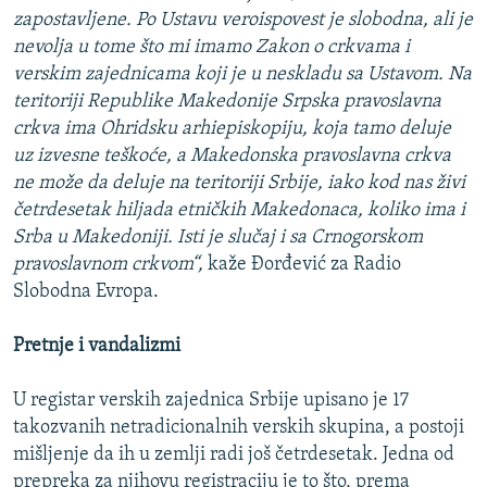
zapostavljene. Po Ustavu veroispovest je slobodna, ali je
nevolja u tome što mi imamo Zakon o crkvama i
verskim zajednicama koji je u neskladu sa Ustavom. Na
teritoriji Republike Makedonije Srpska pravoslavna
crkva ima Ohridsku arhiepiskopiju, koja tamo deluje
uz izvesne teškoće, a Makedonska pravoslavna crkva
ne može da deluje na teritoriji Srbije, iako kod nas živi
četrdesetak hiljada etničkih Makedonaca, koliko ima i
Srba u Makedoniji. Isti je slučaj i sa Crnogorskom
pravoslavnom crkvom“,
kaže Đorđević za Radio
Slobodna Evropa.
Pretnje i vandalizmi
U registar verskih zajednica Srbije upisano je 17
takozvanih netradicionalnih verskih skupina, a postoji
mišljenje da ih u zemlji radi još četrdesetak. Jedna od
prepreka za njihovu registraciju je to što, prema