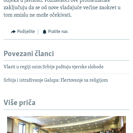
odjeka u javnosti. Poznavaoci ove problematike
zaključuju da se od nove vladajuće većine zaokret u
tom smislu ne može očekivati.
Podijelite
Pratite nas
Povezani članci
Vlasti u regiji osim Srbije poštuju vjerske slobode
Srbija i istraživanje Galupa: Flertovanje sa religijom
Više priča