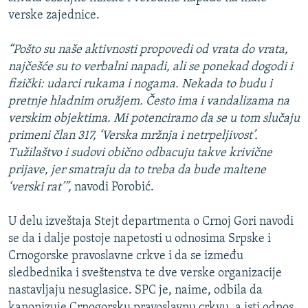
verske zajednice.
“Pošto su naše aktivnosti propovedi od vrata do vrata,
najčešće su to verbalni napadi, ali se ponekad dogodi i
fizički: udarci rukama i nogama. Nekada to budu i
pretnje hladnim oružjem. Često ima i vandalizama na
verskim objektima. Mi potenciramo da se u tom slučaju
primeni član 317, ‘Verska mržnja i netrpeljivost’.
Tužilaštvo i sudovi obično odbacuju takve krivične
prijave, jer smatraju da to treba da bude maltene
‘verski rat’”,
navodi Porobić.
U delu izveštaja Stejt departmenta o Crnoj Gori navodi
se da i dalje postoje napetosti u odnosima Srpske i
Crnogorske pravoslavne crkve i da se između
sledbednika i sveštenstva te dve verske organizacije
nastavljaju nesuglasice. SPC je, naime, odbila da
kanonizuje Crnogorsku pravoslavnu crkvu, a isti odnos