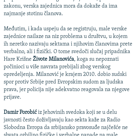
zakonu, verska zajednica mora da dokaže da ima
najmanje stotinu članova.
Međutim, i kada uspeju da se registruju, male verske
zajednice nailaze na niz problema u društvu, u kojem
ih neretko nazivaju sektama i njihovim članovima prete
verbalno, ali i fizički. O tome svedoči slučaj pripadnika
Hare Krišne
Živote Milanovića
, koga su nepoznati
počinioci u više navrata prebijali zbog verskog
opredeljenja. Milanović je krajem 2010. dobio sudski
spor protiv Srbije pred Evropskim sudom za ljudska
prava, jer policija nije adekvatno reagovala na njegove
prijave.
Damir Porobić
iz Jehovinih svedoka koji se u delu
javnosti često doživljavaju kao sekta kaže za Radio
Slobodna Evropa da srbijansko pravosuđe najčešće ne
shvata ozbiljno fizičke i verbalne napade na male