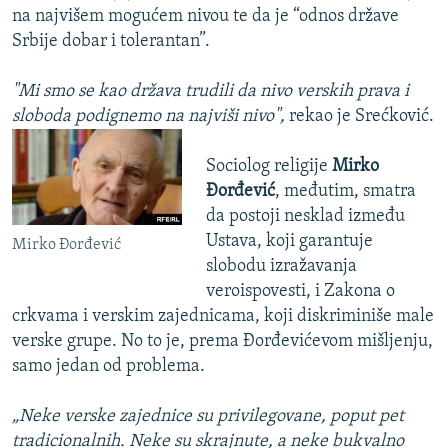
na najvišem mogućem nivou te da je “odnos države
Srbije dobar i tolerantan”.
"Mi smo se kao država trudili da nivo verskih prava i
sloboda podignemo na najviši nivo",
rekao je Srećković.
Sociolog religije
Mirko
Đorđević
, međutim, smatra
da postoji nesklad između
Ustava, koji garantuje
Mirko Đorđević
slobodu izražavanja
veroispovesti, i Zakona o
crkvama i verskim zajednicama, koji diskriminiše male
verske grupe. No to je, prema Đorđevićevom mišljenju,
samo jedan od problema.
„Neke verske zajednice su privilegovane, poput pet
tradicionalnih. Neke su skrajnute, a neke bukvalno