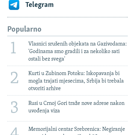
Telegram
Popularno
1
Vlasnici srušenih objekata na Gazivodama:
'Godinama smo gradili i za nekoliko sati
ostali bez svega'
2
Kurti u Zubinom Potoku: Iskopavanja bi
mogla trajati mjesecima, Srbija bi trebala
otvoriti arhive
3
Rusi u Crnoj Gori traže nove adrese nakon
uvođenja viza
4
Memorijalni centar Srebrenica: Negiranje