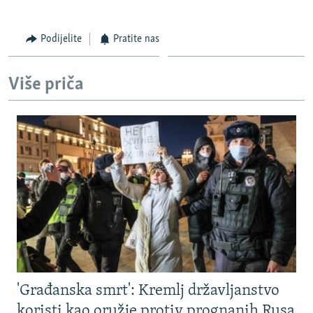
Podijelite
Pratite nas
Više priča
'Građanska smrt': Kremlj državljanstvo
koristi kao oružje protiv prognanih Rusa