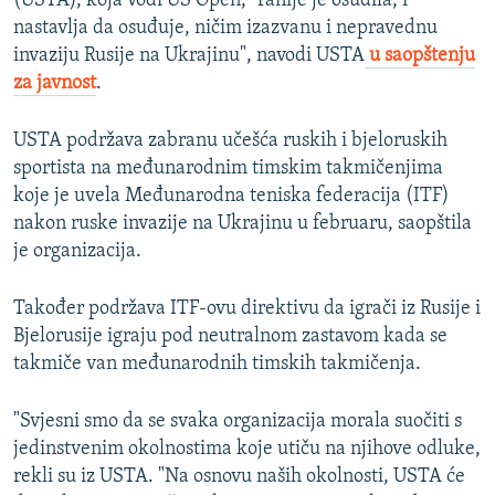
(USTA), koja vodi US Open, "ranije je osudila, i
nastavlja da osuđuje, ničim izazvanu i nepravednu
invaziju Rusije na Ukrajinu", navodi USTA
u saopštenju
za javnost
.
USTA podržava zabranu učešća ruskih i bjeloruskih
sportista na međunarodnim timskim takmičenjima
koje je uvela Međunarodna teniska federacija (ITF)
nakon ruske invazije na Ukrajinu u februaru, saopštila
je organizacija.
Također podržava ITF-ovu direktivu da igrači iz Rusije i
Bjelorusije igraju pod neutralnom zastavom kada se
takmiče van međunarodnih timskih takmičenja.
"Svjesni smo da se svaka organizacija morala suočiti s
jedinstvenim okolnostima koje utiču na njihove odluke,
rekli su iz USTA. "Na osnovu naših okolnosti, USTA će