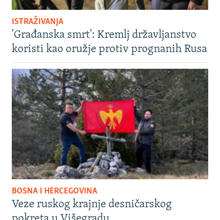
ISTRAŽIVANJA
'Građanska smrt': Kremlj državljanstvo
koristi kao oružje protiv prognanih Rusa
BOSNA I HERCEGOVINA
Veze ruskog krajnje desničarskog
pokreta u Višegradu