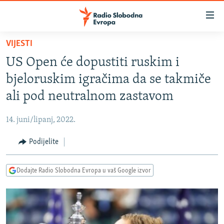
Dostupni
linkovi
Pređite
VIJESTI
na
VIJESTI
US Open će dopustiti ruskim i
glavni
BOSNA I HERCEGOVINA
sadržaj
bjeloruskim igračima da se takmiče
SRBIJA
Pređite
ali pod neutralnom zastavom
na
KOSOVO
glavnu
14. juni/lipanj, 2022.
CRNA GORA
navigaciju
Pređite
Podijelite
VIZUELNO
na
PODCASTI
VIDEO
pretragu
Dodajte Radio Slobodna Evropa u vaš Google izvor
RAT U UKRAJINI
FOTOGALERIJE
KINA NA BALKANU
INFOGRAFIKE
RSE PRIČE IZ SVIJETA