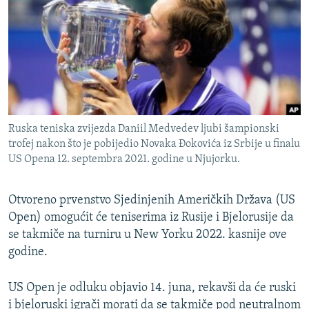
ISPRIČAJ MI
DNEVNO@RSE
SPECIJALI RSE
VIŠE OD NASLOVA
PRATITE NAS
GENOCID U SREBRENICI
Ruska teniska zvijezda Daniil Medvedev ljubi šampionski
POPLAVE I KLIZIŠTA U BIH 2024.
trofej nakon što je pobijedio Novaka Đokovića iz Srbije u finalu
US Opena 12. septembra 2021. godine u Njujorku.
TV LIBERTY
Sve RFE/RL stranice
POST SCRIPTUM
Otvoreno prvenstvo Sjedinjenih Američkih Država (US
MOJA EVROPA
Open) omogućit će teniserima iz Rusije i Bjelorusije da
se takmiče na turniru u New Yorku 2022. kasnije ove
TRI DECENIJE OD RATA U BIH
godine.
SVE KARTE DEJTONA
NASTANAK I RASPAD JUGOSLAVIJE
US Open je odluku objavio 14. juna, rekavši da će ruski
i bjeloruski igrači morati da se takmiče pod neutralnom