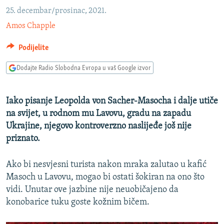
ISPRIČAJ MI
25. decembar/prosinac, 2021.
Amos Chapple
DNEVNO@RSE
SPECIJALI RSE
Podijelite
VIŠE OD NASLOVA
Dodajte Radio Slobodna Evropa u vaš Google izvor
PRATITE NAS
GENOCID U SREBRENICI
POPLAVE I KLIZIŠTA U BIH 2024.
Iako pisanje Leopolda von Sacher-Masocha i dalje utiče
na svijet, u rodnom mu Lavovu, gradu na zapadu
TV LIBERTY
Sve RFE/RL stranice
Ukrajine, njegovo kontroverzno naslijeđe još nije
POST SCRIPTUM
priznato.
MOJA EVROPA
Ako bi nesvjesni turista nakon mraka zalutao u kafić
TRI DECENIJE OD RATA U BIH
Masoch u Lavovu, mogao bi ostati šokiran na ono što
vidi. Unutar ove jazbine nije neuobičajeno da
SVE KARTE DEJTONA
konobarice tuku goste kožnim bičem.
NASTANAK I RASPAD JUGOSLAVIJE