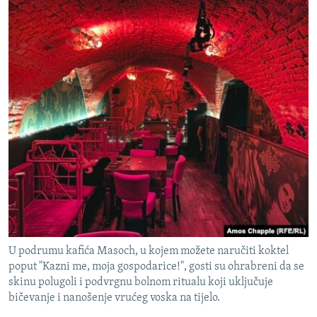
U podrumu kafića Masoch, u kojem možete naručiti koktel
poput "Kazni me, moja gospodarice!", gosti su ohrabreni da se
skinu polugoli i podvrgnu bolnom ritualu koji uključuje
bičevanje i nanošenje vrućeg voska na tijelo.