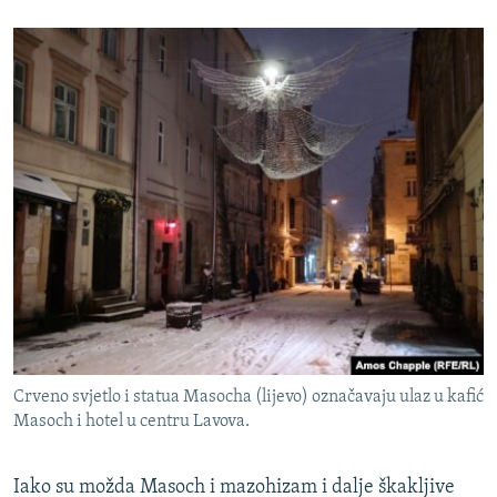
Crveno svjetlo i statua Masocha (lijevo) označavaju ulaz u kafić
Masoch i hotel u centru Lavova.
Iako su možda Masoch i mazohizam i dalje škakljive