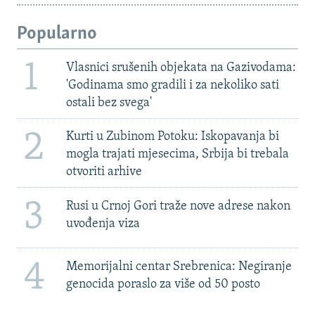
Popularno
1
Vlasnici srušenih objekata na Gazivodama:
'Godinama smo gradili i za nekoliko sati
ostali bez svega'
2
Kurti u Zubinom Potoku: Iskopavanja bi
mogla trajati mjesecima, Srbija bi trebala
otvoriti arhive
3
Rusi u Crnoj Gori traže nove adrese nakon
uvođenja viza
4
Memorijalni centar Srebrenica: Negiranje
genocida poraslo za više od 50 posto