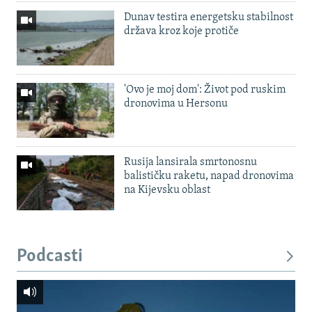
Dunav testira energetsku stabilnost
država kroz koje protiče
'Ovo je moj dom': Život pod ruskim
dronovima u Hersonu
Rusija lansirala smrtonosnu
balističku raketu, napad dronovima
na Kijevsku oblast
Podcasti