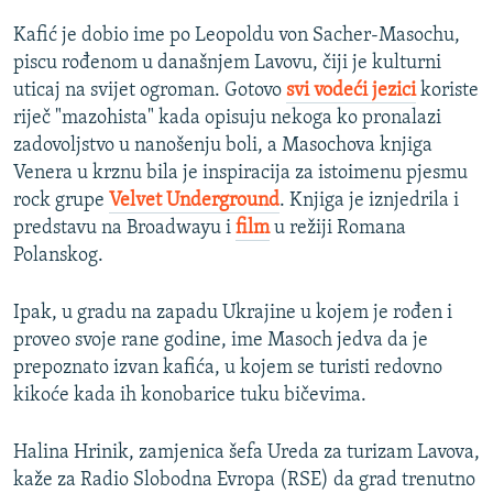
Kafić je dobio ime po Leopoldu von Sacher-Masochu,
piscu rođenom u današnjem Lavovu, čiji je kulturni
uticaj na svijet ogroman. Gotovo
svi vodeći jezici
koriste
riječ "mazohista" kada opisuju nekoga ko pronalazi
zadovoljstvo u nanošenju boli, a Masochova knjiga
Venera u krznu bila je inspiracija za istoimenu pjesmu
rock grupe
Velvet Underground
. Knjiga je iznjedrila i
predstavu na Broadwayu i
film
u režiji Romana
Polanskog.
Ipak, u gradu na zapadu Ukrajine u kojem je rođen i
proveo svoje rane godine, ime Masoch jedva da je
prepoznato izvan kafića, u kojem se turisti redovno
kikoće kada ih konobarice tuku bičevima.
Halina Hrinik, zamjenica šefa Ureda za turizam Lavova,
kaže za Radio Slobodna Evropa (RSE) da grad trenutno