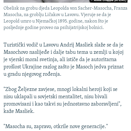
Obelisk na grobu djeda Leopolda von Sacher-Masocha, Franza
Masocha, na groblju Ličakov u Lavovu. Vjeruje se da je
Leopold umro u Njemačkoj 1895. godine, nakon što je
posljednje godine proveo na psihijatrijskoj bolnici.
Turistički vodič u Lavovu Andrij Masliek slaže se da je
Masochovo naslijeđe i dalje tabu tema u zemlji u kojoj
je vjerski moral svetinja, ali ističe da je autoritarna
prošlost Ukrajine razlog zašto je Masoch jedva priznat
u gradu njegovog rođenja.
"Zbog Željezne zavjese, mnogi lokalni heroji koji se
nisu uklapali u sovjetski mentalitet, nisu bivali
promovisani i kao takvi su jednostavno zaboravljeni",
kaže Masliek.
"Masocha su, zapravo, otkrile nove generacije."