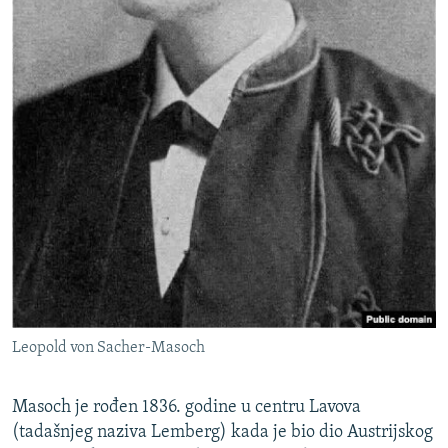
Leopold von Sacher-Masoch
Masoch je rođen 1836. godine u centru Lavova
(tadašnjeg naziva Lemberg) kada je bio dio Austrijskog