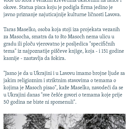
vode do soba s velikim krevetima okačenim na lance i
okove. Statua pisca koju je podigla firma jedino je
javno priznanje najuticajnije kulturne ličnosti Lavova.
Taras Maselko, osoba koja stoji iza projekata vezanih
za Masocha, smatra da to što Masoch nema ulicu u
gradu ili ploču vjerovatno je posljedica "specifičnih
tema" iz najpoznatije piščeve knjige, koja - i 151 godine
kasnije - nastavlja da šokira.
"Jasno je da u Ukrajini i u Lavovu imamo brojne ljude sa
jakim religioznim i striktnim stavovima o temama o
kojima je Masoch pisao", kaže Maselko, navodeći da se
u Ukrajini danas "sve češće govori o temama koje prije
50 godina ne biste ni spomenuli".