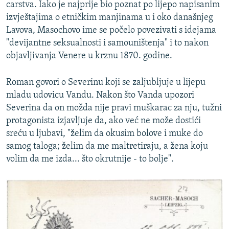
carstva. Iako je najprije bio poznat po lijepo napisanim
izvještajima o etničkim manjinama u i oko današnjeg
Lavova, Masochovo ime se počelo povezivati s idejama
"devijantne seksualnosti i samouništenja" i to nakon
objavljivanja Venere u krznu 1870. godine.
Roman govori o Severinu koji se zaljubljuje u lijepu
mladu udovicu Vandu. Nakon što Vanda upozori
Severina da on možda nije pravi muškarac za nju, tužni
protagonista izjavljuje da, ako već ne može dostići
sreću u ljubavi, "želim da okusim bolove i muke do
samog taloga; želim da me maltretiraju, a žena koju
volim da me izda... što okrutnije - to bolje".