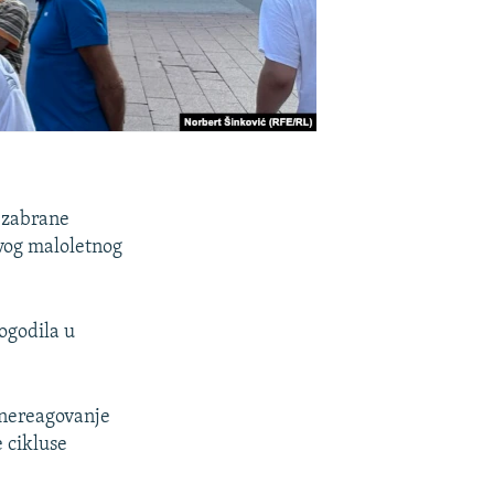
e zabrane
svog maloletnog
ogodila u
, nereagovanje
 cikluse