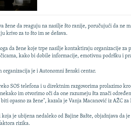
va žene da reaguju na nasilje što ranije, poručujući da ne m
aju krivo za to što im se dešava.
toga da žene koje trpe nasilje kontaktiraju organizacije za
čicama, kako bi dobile informacije, emotivnu podršku i p
h organizacija je i Autonomni ženski centar.
reko SOS telefona i u direktnim razgovorima prolazimo kroz
 i nekako im otvorimo oči da one razumeju šta znači određe
 biti opasno za žene", kazala je Vanja Macanović iz AŽC za
i koja je ubijena nedaleko od Bajine Bašte, objašnjava da je
faktora rizika.