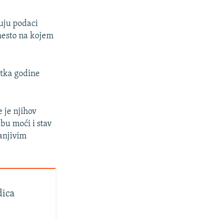
zuju podaci
mesto na kojem
četka godine
 je njihov
bu moći i stav
anjivim
dica