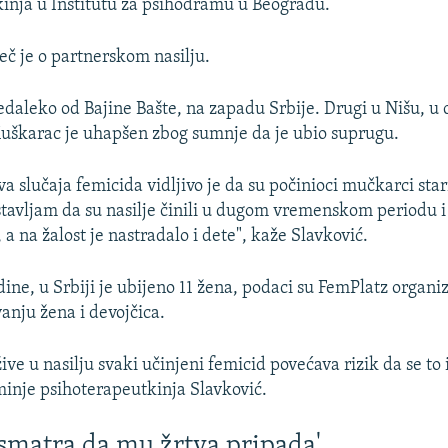
inja u Institutu za psihodramu u Beogradu.
eč je o partnerskom nasilju.
nedaleko od Bajine Bašte, na zapadu Srbije. Drugi u Nišu, u
uškarac je uhapšen zbog sumnje da je ubio suprugu.
a slučaja femicida vidljivo je da su počinioci mučkarci star
stavljam da su nasilje činili u dugom vremenskom periodu i
a na žalost je nastradalo i dete", kaže Slavković.
ine, u Srbiji je ubijeno 11 žena, podaci su FemPlatz organiz
anju žena i devojčica.
ive u nasilju svaki učinjeni femicid povećava rizik da se to 
inje psihoterapeutkinja Slavković.
 smatra da mu žrtva pripada'