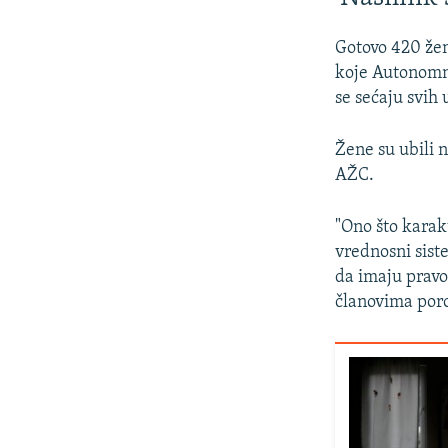
Gotovo 420 žen
koje Autonomn
se sećaju svih 
Žene su ubili n
AŽC.
"Ono što karakt
vrednosni sist
da imaju pravo
članovima poro