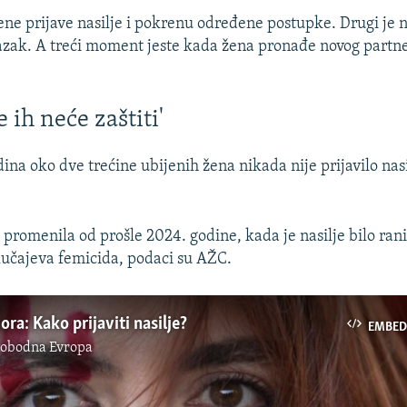
žene prijave nasilje i pokrenu određene postupke. Drugi je 
lazak. A treći moment jeste kada žena pronađe novog partne
e ih neće zaštiti'
ina oko dve trećine ubijenih žena nikada nije prijavilo nasi
e promenila od prošle 2024. godine, kada je nasilje bilo rani
lučajeva femicida, podaci su AŽC.
ra: Kako prijaviti nasilje?
EMBED
lobodna Evropa