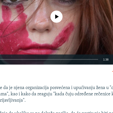
No media source currently available
1:38
EMBED
 da je njena organizacija posvećena i upućivanju žena u "o
jama", kao i kako da reaguju "kada čuju određene rečenice 
ijavljivanja".
Auto
240p
360p
480p