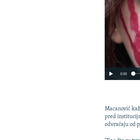
0:00
Macanović kaže
pred instituci
odvraćaju od pr