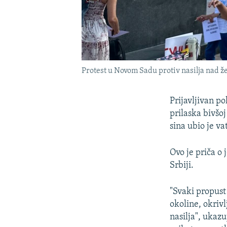
Protest u Novom Sadu protiv nasilja nad ž
Prijavljivan po
prilaska bivšo
sina ubio je va
Ovo je priča o
Srbiji.
"Svaki propust 
okoline, okriv
nasilja", ukaz