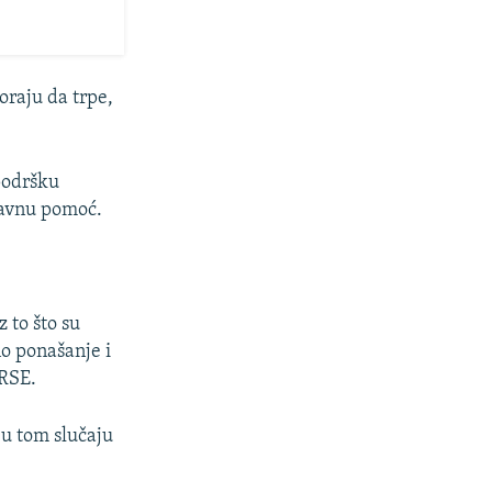
oraju da trpe,
 podršku
ravnu pomoć.
 to što su
no ponašanje i
 RSE.
 u tom slučaju