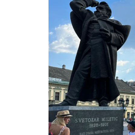
ISPRIČAJ MI
DNEVNO@RSE
SPECIJALI RSE
VIŠE OD NASLOVA
GENOCID U SREBRENICI
POPLAVE I KLIZIŠTA U BIH 2024.
TV LIBERTY
POST SCRIPTUM
MOJA EVROPA
TRI DECENIJE OD RATA U BIH
SVE KARTE DEJTONA
NASTANAK I RASPAD JUGOSLAVIJE