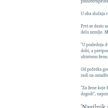
psihoterapeutk
U oba slučaja r
Prvi se desio 
delu zemlje. M
"U poslednja dv
dobi, a pretpo
ubistvom žene, 
Od početka god
radi na osnaživ
"Za žene koje ž
dogodi", napom
'Nasilnik