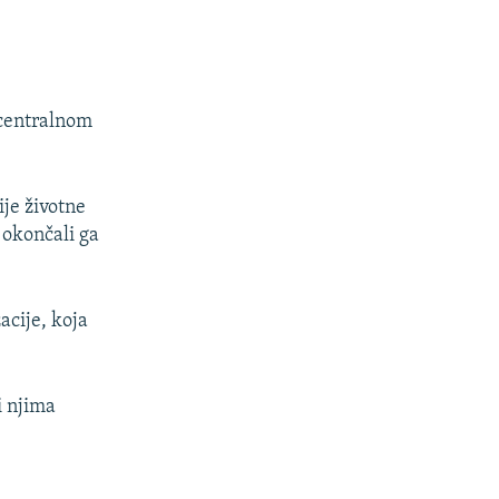
 centralnom
ije životne
 okončali ga
acije, koja
i njima