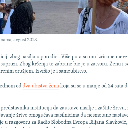
enama, avgust 2023.
liciji zbog nasilja u porodici. Više puta su mu izricane mer
j supruzi. Zbog kršenja te zabrane bio je u zatvoru. Ženu i 
trenim oružjem. Izvršio je i samoubistvo.
 jednom od
dva ubistva žena
koja su se u manje od 24 sata d
predstavnika institucija da zaustave nasilje i zaštite žrtvu
ljavanje žrtve omogućava nasilnicima da nesmetano nastave
uje u razgovoru za Radio Slobodna Evropa Biljana Slavković,