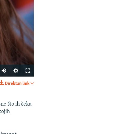
Auto
240p
Direktan link
PODIJELI
360p
480p
no što ih čeka
kojih
720p
1080p