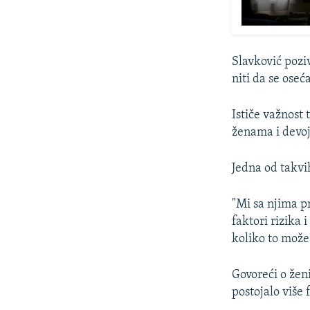
Slavković pozi
niti da se oseć
Ističe važnost 
ženama i devoj
Jedna od takvi
"Mi sa njima p
faktori rizika
koliko to može
Govoreći o žen
postojalo više 