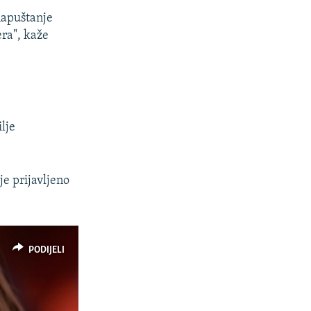
napuštanje
ra", kaže
lje
je prijavljeno
PODIJELI