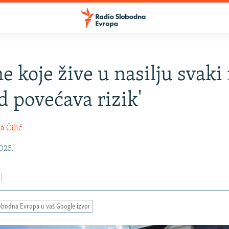
ne koje žive u nasilju svaki
d povećava rizik'
a Čilić
2025.
obodna Evropa u vaš Google izvor