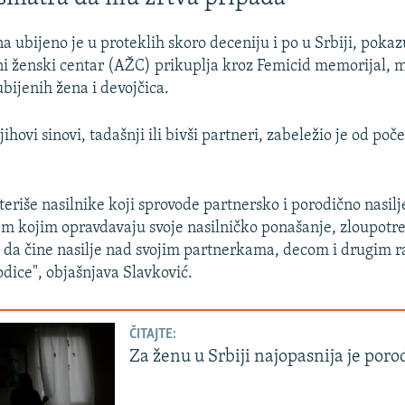
a ubijeno je u proteklih skoro deceniju i po u Srbiji, poka
i ženski centar (AŽC) prikuplja kroz Femicid memorijal, 
ubijenih žena i devojčica.
jihovi sinovi, tadašnji ili bivši partneri, zabeležio je od po
eriše nasilnike koji sprovode partnersko i porodično nasilje
em kojim opravdavaju svoje nasilničko ponašanje, zloupotre
 da čine nasilje nad svojim partnerkama, decom i drugim r
dice", objašnjava Slavković.
ČITAJTE:
Za ženu u Srbiji najopasnija je poro