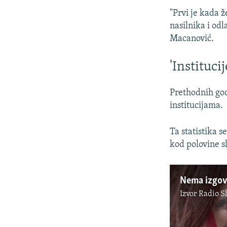
"Prvi je kada 
nasilnika i od
Macanović.
'Institucij
Prethodnih god
institucijama.
Ta statistika s
kod polovine s
Nema izgovo
Izvor
Radio S