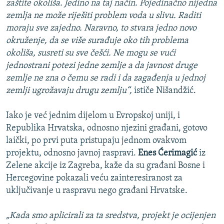
zaštite okoliša. Jedino na taj način. Pojedinačno nijedna
zemlja ne može riješiti problem voda u slivu. Raditi
moraju sve zajedno. Naravno, to stvara jedno novo
okruženje, da se više surađuje oko tih problema
okoliša, susreti su sve češći. Ne mogu se vući
jednostrani potezi jedne zemlje a da javnost druge
zemlje ne zna o čemu se radi i da zagađenja u jednoj
zemlji ugrožavaju drugu zemlju“,
ističe Nišandžić.
Iako je već jednim dijelom u Evropskoj uniji, i
Republika Hrvatska, odnosno njezini građani, gotovo
laički, po prvi puta pristupaju jednom ovakvom
projektu, odnosno javnoj raspravi.
Enes Ćerimagić
iz
Zelene akcije iz Zagreba, kaže da su građani Bosne i
Hercegovine pokazali veću zainteresiranost za
uključivanje u raspravu nego građani Hrvatske.
„Kada smo aplicirali za ta sredstva, projekt je ocijenjen