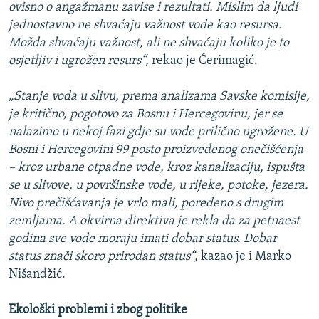
ovisno o angažmanu zavise i rezultati. Mislim da ljudi
jednostavno ne shvaćaju važnost vode kao resursa.
Možda shvaćaju važnost, ali ne shvaćaju koliko je to
osjetljiv i ugrožen resurs“,
rekao je Ćerimagić.
„Stanje voda u slivu, prema analizama Savske komisije,
je kritično, pogotovo za Bosnu i Hercegovinu, jer se
nalazimo u nekoj fazi gdje su vode prilično ugrožene. U
Bosni i Hercegovini 99 posto proizvedenog onečišćenja
– kroz urbane otpadne vode, kroz kanalizaciju, ispušta
se u slivove, u površinske vode, u rijeke, potoke, jezera.
Nivo prečišćavanja je vrlo mali, poređeno s drugim
zemljama. A okvirna direktiva je rekla da za petnaest
godina sve vode moraju imati dobar status. Dobar
status znači skoro prirodan status“,
kazao je i Marko
Nišandžić.
Ekološki problemi i zbog politike