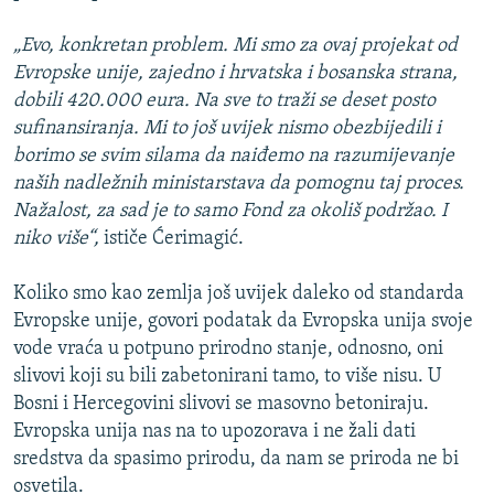
„Evo, konkretan problem. Mi smo za ovaj projekat od
Evropske unije, zajedno i hrvatska i bosanska strana,
dobili 420.000 eura. Na sve to traži se deset posto
sufinansiranja. Mi to još uvijek nismo obezbijedili i
borimo se svim silama da naiđemo na razumijevanje
naših nadležnih ministarstava da pomognu taj proces.
Nažalost, za sad je to samo Fond za okoliš podržao. I
niko više“,
ističe Ćerimagić.
Koliko smo kao zemlja još uvijek daleko od standarda
Evropske unije, govori podatak da Evropska unija svoje
vode vraća u potpuno prirodno stanje, odnosno, oni
slivovi koji su bili zabetonirani tamo, to više nisu. U
Bosni i Hercegovini slivovi se masovno betoniraju.
Evropska unija nas na to upozorava i ne žali dati
sredstva da spasimo prirodu, da nam se priroda ne bi
osvetila.