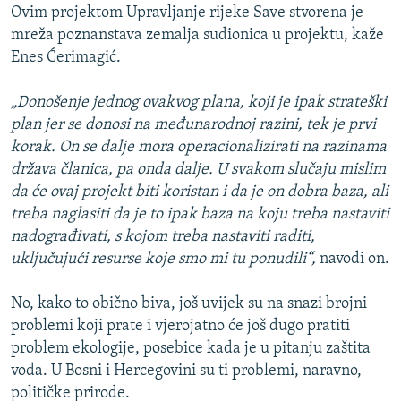
Ovim projektom Upravljanje rijeke Save stvorena je
mreža poznanstava zemalja sudionica u projektu, kaže
Enes Ćerimagić.
„Donošenje jednog ovakvog plana, koji je ipak strateški
plan jer se donosi na međunarodnoj razini, tek je prvi
korak. On se dalje mora operacionalizirati na razinama
država članica, pa onda dalje. U svakom slučaju mislim
da će ovaj projekt biti koristan i da je on dobra baza, ali
treba naglasiti da je to ipak baza na koju treba nastaviti
nadograđivati, s kojom treba nastaviti raditi,
uključujući resurse koje smo mi tu ponudili“,
navodi on.
No, kako to obično biva, još uvijek su na snazi brojni
problemi koji prate i vjerojatno će još dugo pratiti
problem ekologije, posebice kada je u pitanju zaštita
voda. U Bosni i Hercegovini su ti problemi, naravno,
političke prirode.