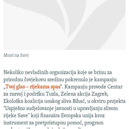
ISPRIČAJ MI
DNEVNO@RSE
SPECIJALI RSE
VIŠE OD NASLOVA
PRATITE NAS
GENOCID U SREBRENICI
Most na Savi
POPLAVE I KLIZIŠTA U BIH 2024.
TV LIBERTY
Sve RFE/RL stranice
Nekoliko nevladinih organizacija koje se brinu za
POST SCRIPTUM
prirodnu čovjekovu sredinu pokrenulo je kampanju
„
Tvoj glas – rijekama spas
“. Kampanju provode Centar
MOJA EVROPA
za razvoj i podršku Tuzla, Zelena akcija Zagreb,
TRI DECENIJE OD RATA U BIH
Ekološka koalicija unskog sliva Bihać, u okviru projekta
"Uspješno sudjelovanje javnosti u upravljanju slivom
SVE KARTE DEJTONA
rijeke Save" koji finansira Evropska unija kroz
NASTANAK I RASPAD JUGOSLAVIJE
instrument za pretpristupnu pomoć, program