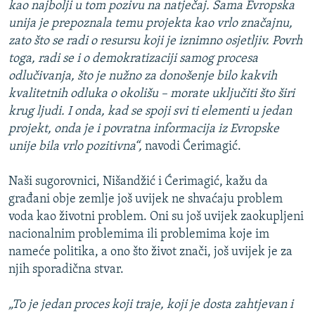
kao najbolji u tom pozivu na natječaj. Sama Evropska
unija je prepoznala temu projekta kao vrlo značajnu,
zato što se radi o resursu koji je iznimno osjetljiv. Povrh
toga, radi se i o demokratizaciji samog procesa
odlučivanja, što je nužno za donošenje bilo kakvih
kvalitetnih odluka o okolišu – morate uključiti što širi
krug ljudi. I onda, kad se spoji svi ti elementi u jedan
projekt, onda je i povratna informacija iz Evropske
unije bila vrlo pozitivna“,
navodi Ćerimagić.
Naši sugorovnici, Nišandžić i Ćerimagić, kažu da
građani obje zemlje još uvijek ne shvaćaju problem
voda kao životni problem. Oni su još uvijek zaokupljeni
nacionalnim problemima ili problemima koje im
nameće politika, a ono što život znači, još uvijek je za
njih sporadična stvar.
„To je jedan proces koji traje, koji je dosta zahtjevan i