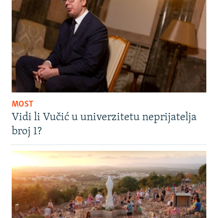
MOST
Vidi li Vučić u univerzitetu neprijatelja
broj 1?