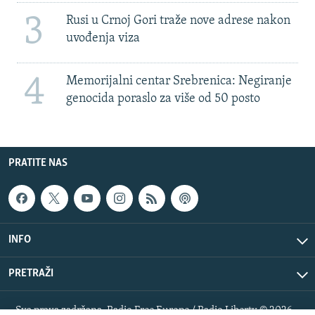
3
Rusi u Crnoj Gori traže nove adrese nakon
uvođenja viza
4
Memorijalni centar Srebrenica: Negiranje
genocida poraslo za više od 50 posto
PRATITE NAS
INFO
PRETRAŽI
Sva prava zadržana. Radio Free Europe / Radio Liberty © 2026