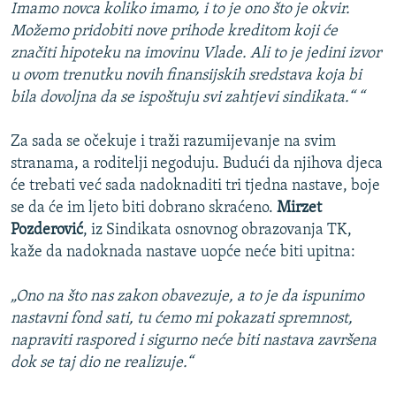
Imamo novca koliko imamo, i to je ono što je okvir.
Možemo pridobiti nove prihode kreditom koji će
značiti hipoteku na imovinu Vlade. Ali to je jedini izvor
u ovom trenutku novih finansijskih sredstava koja bi
bila dovoljna da se ispoštuju svi zahtjevi sindikata.“ “
Za sada se očekuje i traži razumijevanje na svim
stranama, a roditelji negoduju. Budući da njihova djeca
će trebati već sada nadoknaditi tri tjedna nastave, boje
se da će im ljeto biti dobrano skraćeno.
Mirzet
Pozderović
, iz Sindikata osnovnog obrazovanja TK,
kaže da nadoknada nastave uopće neće biti upitna:
„Ono na što nas zakon obavezuje, a to je da ispunimo
nastavni fond sati, tu ćemo mi pokazati spremnost,
napraviti raspored i sigurno neće biti nastava završena
dok se taj dio ne realizuje.“