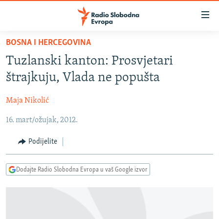
Dostupni
linkovi
Pređite
BOSNA I HERCEGOVINA
na
VIJESTI
Tuzlanski kanton: Prosvjetari
glavni
BOSNA I HERCEGOVINA
sadržaj
štrajkuju, Vlada ne popušta
SRBIJA
Pređite
na
Maja Nikolić
KOSOVO
glavnu
16. mart/ožujak, 2012.
CRNA GORA
navigaciju
Pređite
VIZUELNO
Podijelite
na
PODCASTI
VIDEO
pretragu
Dodajte Radio Slobodna Evropa u vaš Google izvor
RAT U UKRAJINI
FOTOGALERIJE
KINA NA BALKANU
INFOGRAFIKE
RSE PRIČE IZ SVIJETA