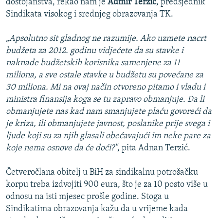
dostojanstva, rekao nam je
Admir Terzić
, predsjednik
Sindikata visokog i srednjeg obrazovanja TK.
„Apsolutno sit gladnog ne razumije. Ako uzmete nacrt
budžeta za 2012. godinu vidjećete da su stavke i
naknade budžetskih korisnika samenjene za 11
miliona, a sve ostale stavke u budžetu su povećane za
30 miliona. Mi na ovaj način otvoreno pitamo i vladu i
ministra finansija koga se tu zapravo obmanjuje. Da li
obmanjujete nas kad nam smanjujete plaću govoreći da
je kriza, ili obmanjujete javnost, poslanike prije svega i
ljude koji su za njih glasali obećavajući im neke pare za
koje nema osnove da će doći?"
, pita Adnan Terzić.
Četveročlana obitelj u BiH za sindikalnu potrošačku
korpu treba izdvojiti 900 eura, što je za 10 posto više u
odnosu na isti mjesec prošle godine. Stoga u
Sindikatima obrazovanja kažu da u vrijeme kada