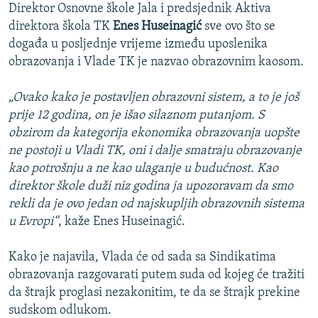
Direktor Osnovne škole Jala i predsjednik Aktiva
direktora škola TK
Enes Huseinagić
sve ovo što se
događa u posljednje vrijeme između uposlenika
obrazovanja i Vlade TK je nazvao obrazovnim kaosom.
„Ovako kako je postavljen obrazovni sistem, a to je još
prije 12 godina, on je išao silaznom putanjom. S
obzirom da kategorija ekonomika obrazovanja uopšte
ne postoji u Vladi TK, oni i dalje smatraju obrazovanje
kao potrošnju a ne kao ulaganje u budućnost. Kao
direktor škole duži niz godina ja upozoravam da smo
rekli da je ovo jedan od najskupljih obrazovnih sistema
u Evropi“
, kaže Enes Huseinagić.
Kako je najavila, Vlada će od sada sa Sindikatima
obrazovanja razgovarati putem suda od kojeg će tražiti
da štrajk proglasi nezakonitim, te da se štrajk prekine
sudskom odlukom.