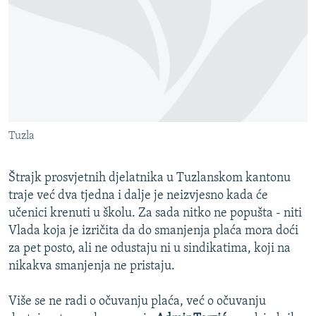
ISPRIČAJ MI
DNEVNO@RSE
SPECIJALI RSE
VIŠE OD NASLOVA
PRATITE NAS
GENOCID U SREBRENICI
Tuzla
POPLAVE I KLIZIŠTA U BIH 2024.
TV LIBERTY
Sve RFE/RL stranice
Štrajk prosvjetnih djelatnika u Tuzlanskom kantonu
POST SCRIPTUM
traje već dva tjedna i dalje je neizvjesno kada će
učenici krenuti u školu. Za sada nitko ne popušta - niti
MOJA EVROPA
Vlada koja je izričita da do smanjenja plaća mora doći
TRI DECENIJE OD RATA U BIH
za pet posto, ali ne odustaju ni u sindikatima, koji na
nikakva smanjenja ne pristaju.
SVE KARTE DEJTONA
NASTANAK I RASPAD JUGOSLAVIJE
Više se ne radi o očuvanju plaća, već o očuvanju