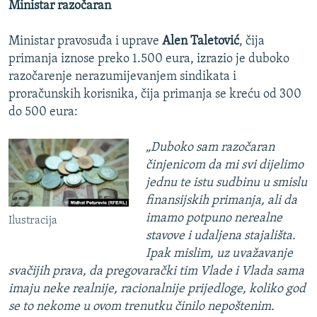
Ministar razočaran
Ministar pravosuđa i uprave
Alen Taletović
, čija
primanja iznose preko 1.500 eura, izrazio je duboko
razočarenje nerazumijevanjem sindikata i
proračunskih korisnika, čija primanja se kreću od 300
do 500 eura:
„Duboko sam razočaran
činjenicom da mi svi dijelimo
jednu te istu sudbinu u smislu
finansijskih primanja, ali da
imamo potpuno nerealne
Ilustracija
stavove i udaljena stajališta.
Ipak mislim, uz uvažavanje
svačijih prava, da pregovarački tim Vlade i Vlada sama
imaju neke realnije, racionalnije prijedloge, koliko god
se to nekome u ovom trenutku činilo nepoštenim.