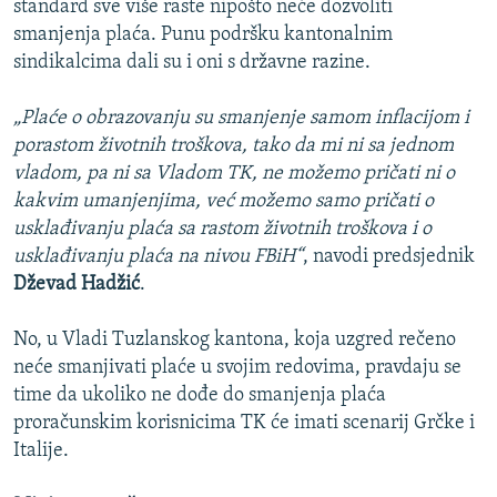
standard sve više raste nipošto neće dozvoliti
smanjenja plaća. Punu podršku kantonalnim
sindikalcima dali su i oni s državne razine.
„Plaće o obrazovanju su smanjenje samom inflacijom i
porastom životnih troškova, tako da mi ni sa jednom
vladom, pa ni sa Vladom TK, ne možemo pričati ni o
kakvim umanjenjima, već možemo samo pričati o
usklađivanju plaća sa rastom životnih troškova i o
usklađivanju plaća na nivou FBiH“
, navodi predsjednik
Dževad Hadžić
.
No, u Vladi Tuzlanskog kantona, koja uzgred rečeno
neće smanjivati plaće u svojim redovima, pravdaju se
time da ukoliko ne dođe do smanjenja plaća
proračunskim korisnicima TK će imati scenarij Grčke i
Italije.