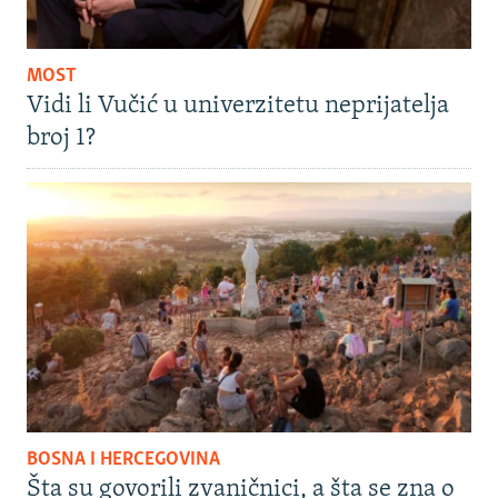
MOST
Vidi li Vučić u univerzitetu neprijatelja
broj 1?
BOSNA I HERCEGOVINA
Šta su govorili zvaničnici, a šta se zna o