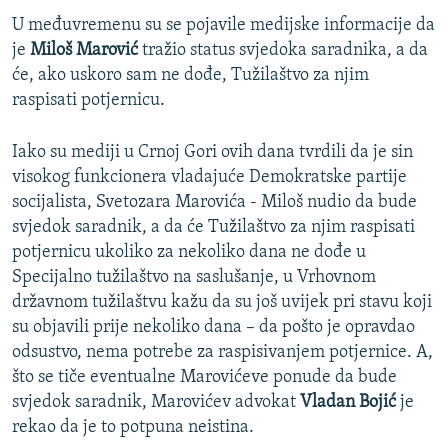
U međuvremenu su se pojavile medijske informacije da
je
Miloš Marović
tražio status svjedoka saradnika, a da
će, ako uskoro sam ne dođe, Tužilaštvo za njim
raspisati potjernicu.
Iako su mediji u Crnoj Gori ovih dana tvrdili da je sin
visokog funkcionera vladajuće Demokratske partije
socijalista, Svetozara Marovića - Miloš nudio da bude
svjedok saradnik, a da će Tužilaštvo za njim raspisati
potjernicu ukoliko za nekoliko dana ne dođe u
Specijalno tužilaštvo na saslušanje, u Vrhovnom
državnom tužilaštvu kažu da su još uvijek pri stavu koji
su objavili prije nekoliko dana – da pošto je opravdao
odsustvo, nema potrebe za raspisivanjem potjernice. A,
što se tiče eventualne Marovićeve ponude da bude
svjedok saradnik, Marovićev advokat
Vladan Bojić
je
rekao da je to potpuna neistina.