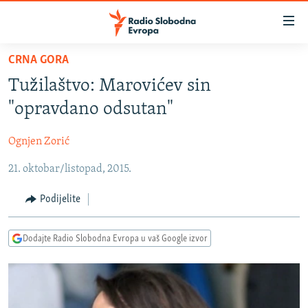
Dostupni
linkovi
Pređite
CRNA GORA
na
VIJESTI
Tužilaštvo: Marovićev sin
glavni
BOSNA I HERCEGOVINA
sadržaj
"opravdano odsutan"
SRBIJA
Pređite
na
Ognjen Zorić
KOSOVO
glavnu
21. oktobar/listopad, 2015.
CRNA GORA
navigaciju
Pređite
VIZUELNO
Podijelite
na
PODCASTI
VIDEO
pretragu
Dodajte Radio Slobodna Evropa u vaš Google izvor
RAT U UKRAJINI
FOTOGALERIJE
KINA NA BALKANU
INFOGRAFIKE
RSE PRIČE IZ SVIJETA