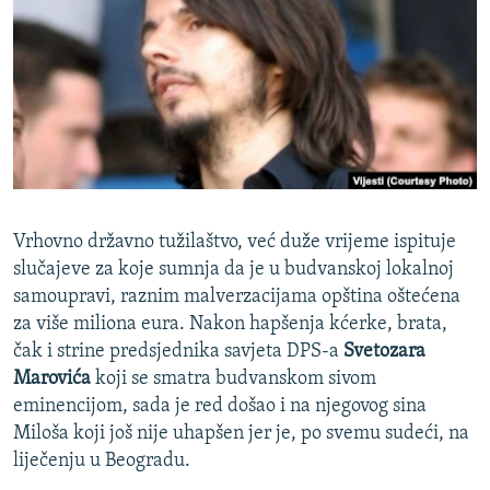
ISPRIČAJ MI
DNEVNO@RSE
SPECIJALI RSE
VIŠE OD NASLOVA
PRATITE NAS
GENOCID U SREBRENICI
POPLAVE I KLIZIŠTA U BIH 2024.
Vrhovno državno tužilaštvo, već duže vrijeme ispituje
TV LIBERTY
Sve RFE/RL stranice
slučajeve za koje sumnja da je u budvanskoj lokalnoj
samoupravi, raznim malverzacijama opština oštećena
POST SCRIPTUM
za više miliona eura. Nakon hapšenja kćerke, brata,
MOJA EVROPA
čak i strine predsjednika savjeta DPS-a
Svetozara
TRI DECENIJE OD RATA U BIH
Marovića
koji se smatra budvanskom sivom
eminencijom, sada je red došao i na njegovog sina
SVE KARTE DEJTONA
Miloša koji još nije uhapšen jer je, po svemu sudeći, na
NASTANAK I RASPAD JUGOSLAVIJE
liječenju u Beogradu.