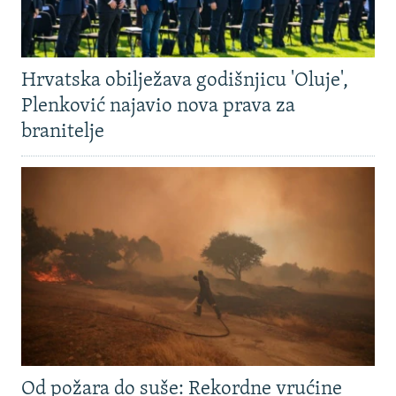
Hrvatska obilježava godišnjicu 'Oluje',
Plenković najavio nova prava za
branitelje
Od požara do suše: Rekordne vrućine