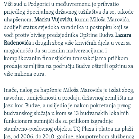
Viši sud u Podgorici u međuvremenu je prihvatio
prijedlog Specijalnog državnog tužilaštva da se, takođe
uhapšenom,
Marku Vujoviću
, kumu Miloša Marovića,
dodijeli status svjedoka saradnika u postupku koji se
vodi protiv bivšeg predsjednika Opštine Budva
Lazara
Rađenovića
i drugih zbog više krivičnih djela u vezi sa
mogućnošću da su raznim malverzacijama i
komplikovanim finansijskim transakcijama prilikom
prodaje zemljišta na području Budve oštetili opštinu za
više miliona eura.
Inače, nalog za hapšenje Miloša Marovića je izdat zbog,
navodne, umiješanosti u prodaju državnog zemljišta na
Jazu kod Budve, a uslijedio je nakon pokretanja prvog
budvanskog slučaja u kom se 13 budvanskih lokalnih
funkcionera sumnjiči da su prilikom izgradnje
stambeno-poslovnog objekta TQ Plaza i platoa na plaži
Jaz, od 2006. do 2010. godine, zloupotrebom službenog