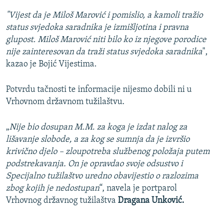
"Vijest da je Miloš Marović i pomislio, a kamoli tražio
status svjedoka saradnika je izmišljotina i pravna
glupost. Miloš Marović niti bilo ko iz njegove porodice
nije zainteresovan da traži status svjedoka saradnika
",
kazao je Bojić Vijestima.
Potvrdu tačnosti te informacije nijesmo dobili ni u
Vrhovnom državnom tužilaštvu.
„
Nije bio dosupan M.M. za koga je izdat nalog za
lišavanje slobode, a za kog se sumnja da je izvršio
krivično djelo – zloupotreba službenog položaja putem
podstrekavanja. On je opravdao svoje odsustvo i
Specijalno tužilaštvo uredno obavijestio o razlozima
zbog kojih je nedostupan
“, navela je portparol
Vrhovnog državnog tužilaštva
Dragana Unković.