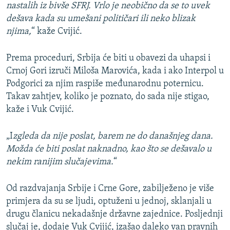
nastalih iz bivše SFRJ. Vrlo je neobično da se to uvek
dešava kada su umešani političari ili neko blizak
njima,
“ kaže Cvijić.
Prema proceduri, Srbija će biti u obavezi da uhapsi i
Crnoj Gori izruči Miloša Marovića, kada i ako Interpol u
Podgorici za njim raspiše međunarodnu poternicu.
Takav zahtjev, koliko je poznato, do sada nije stigao,
kaže i Vuk Cvijić.
„I
zgleda da nije poslat, barem ne do današnjeg dana.
Možda će biti poslat naknadno, kao što se dešavalo u
nekim ranijim slučajevima.
“
Od razdvajanja Srbije i Crne Gore, zabilježeno je više
primjera da su se ljudi, optuženi u jednoj, sklanjali u
drugu članicu nekadašnje državne zajednice. Posljednji
slučaj je, dodaje Vuk Cvijić, izašao daleko van pravnih