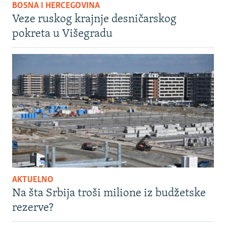
BOSNA I HERCEGOVINA
Veze ruskog krajnje desničarskog
pokreta u Višegradu
AKTUELNO
Na šta Srbija troši milione iz budžetske
rezerve?