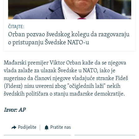
ČITAJTE:
Orban pozvao švedskog kolegu da razgovaraju
o pristupanju Švedske NATO-u
Mađarski premijer Viktor Orban kaže da se njegova
vlada zalaže za ulazak Švedske u NATO, iako je
sugerisao da članovi njegove vladajuće stranke Fideš
(Fidesz) nisu uvereni zbog "očiglednih laži" nekih
švedskih političara o stanju mađarske demokratije.
Izvor: AP
Podijelite
Pratite nas