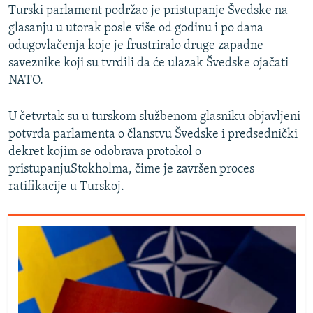
Turski parlament podržao je pristupanje Švedske na
glasanju u utorak posle više od godinu i po dana
odugovlačenja koje je frustriralo druge zapadne
saveznike koji su tvrdili da će ulazak Švedske ojačati
NATO.
U četvrtak su u turskom službenom glasniku objavljeni
potvrda parlamenta o članstvu Švedske i predsednički
dekret kojim se odobrava protokol o
pristupanjuStokholma, čime je završen proces
ratifikacije u Turskoj.