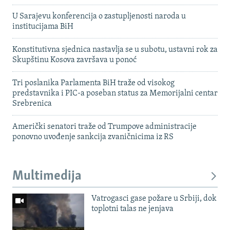
U Sarajevu konferencija o zastupljenosti naroda u
institucijama BiH
Konstitutivna sjednica nastavlja se u subotu, ustavni rok za
Skupštinu Kosova završava u ponoć
Tri poslanika Parlamenta BiH traže od visokog
predstavnika i PIC-a poseban status za Memorijalni centar
Srebrenica
Američki senatori traže od Trumpove administracije
ponovno uvođenje sankcija zvaničnicima iz RS
Multimedija
Vatrogasci gase požare u Srbiji, dok
toplotni talas ne jenjava