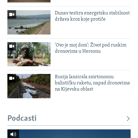
Dunav testira energetsku stabilnost
država kroz koje protiče
'Ovo je moj dom': Život pod ruskim
dronovima u Hersonu
Rusija lansirala smrtonosnu
balističku raketu, napad dronovima
na Kijevsku oblast
Podcasti