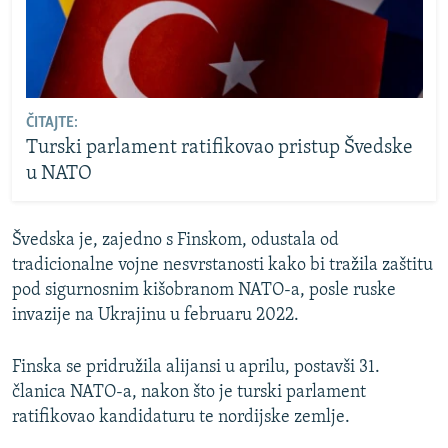
ČITAJTE:
Turski parlament ratifikovao pristup Švedske
u NATO
Švedska je, zajedno s Finskom, odustala od
tradicionalne vojne nesvrstanosti kako bi tražila zaštitu
pod sigurnosnim kišobranom NATO-a, posle ruske
invazije na Ukrajinu u februaru 2022.
Finska se pridružila alijansi u aprilu, postavši 31.
članica NATO-a, nakon što je turski parlament
ratifikovao kandidaturu te nordijske zemlje.