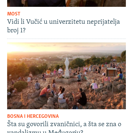
MOST
Vidi li Vučić u univerzitetu neprijatelja
broj 1?
BOSNA I HERCEGOVINA
Šta su govorili zvaničnici, a šta se zna o