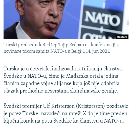
ISPRIČAJ MI
DNEVNO@RSE
SPECIJALI RSE
VIŠE OD NASLOVA
PRATITE NAS
Turski predsednik Redžep Tajip Erdoan na konferenciji za
GENOCID U SREBRENICI
novinare tokom samita NATO-a u Belgiji, 14. jun 2021.
POPLAVE I KLIZIŠTA U BIH 2024.
Turska je u četvrtak finalizovala ratifikaciju članstva
TV LIBERTY
Sve RFE/RL stranice
Švedske u NATO-u, čime je Mađarska ostala jedina
POST SCRIPTUM
članica zapadne vojne alijanse koja još nije odobrila
MOJA EVROPA
ulazak prethodno nesvrstana skandinavske zemlje.
TRI DECENIJE OD RATA U BIH
Švedski premijer Ulf Kristerson (Kristersson) pozdravio
SVE KARTE DEJTONA
je potez Turske, navodeći na mreži X da je time pređen
ključni korak na putu Švedske ka članstvu u NATO-u.
NASTANAK I RASPAD JUGOSLAVIJE