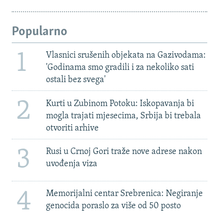
Popularno
1
Vlasnici srušenih objekata na Gazivodama:
'Godinama smo gradili i za nekoliko sati
ostali bez svega'
2
Kurti u Zubinom Potoku: Iskopavanja bi
mogla trajati mjesecima, Srbija bi trebala
otvoriti arhive
3
Rusi u Crnoj Gori traže nove adrese nakon
uvođenja viza
4
Memorijalni centar Srebrenica: Negiranje
genocida poraslo za više od 50 posto