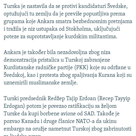
Turska je nastavila da se protivi kandidaturi Švedske,
optužujući tu zemlju da je previše popustljiva prema
grupama koje Ankara smatra bezbednosnim pretnjama
i tražila je niz ustupaka od Stokholma, uključujući
poteze za suprotstavljanje kurdskim militantima.
Ankara je također bila nezadovoljna zbog niza
demonstracija pristalica u Turskoj zabranjene
Kurdistanske radničke partije (PKK) koje su održane u
Švedskoj, kao i protesta zbog spaljivanja Kurana koji su
uznemirili muslimanske zemlje.
Turski predsednik Redžep Tajip Erdoan (Recep Tayyip
Erdogan) potom je povezao ratifikaciju sa željom
Turske da kupi borbene avione od SAD. Takođe je
pozvao Kanadu i druge članice NATO-a da ukinu
embargo na oružje nametnut Turskoj zbog zabrinutosti