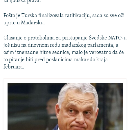
za ljudska prava.
Pošto je Turska finalizovala ratifikaciju, sada su sve oči
uprte u Mađarsku.
Glasanje o protokolima za pristupanje Švedske NATO-u
još nisu na dnevnom redu mađarskog parlamenta, a
osim iznenadne hitne sednice, malo je verovatno da će
to pitanje biti pred poslanicima makar do kraja
februara.