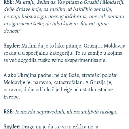
RSE:
Na kraju, želim da Vas pitam o Gruziji i Moldaviji,
dvije države koje, za razliku od baltičkih zemalja,
nemaju luksuz sigurnosnog kišobrana, one čak nemaju
ni sigurnosni šešir, da tako kažem. Šta rat njima
donosi?
Snyder:
Mislim da je to lako pitanje. Gruzija i Moldavija
spadaju u specijalnu kategoriju. To su zemlje u kojima
se već dogodila rusko vojno eksperimentisanje.
A ako Ukrajina padne, ne daj Bože, strateški položaj
Moldavije je, naravno, katastrofalan. A Gruzija je,
naravno, dalje od bilo čije brige od ostatka istočne
Evrope.
RSE:
Iz možda nepravednih, ali razumljivih razloga.
Snyder:
Drago mi je da ste vi to rekli a ne ja.