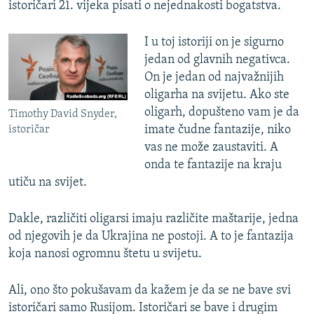
istoričari 21. vijeka pisati o nejednakosti bogatstva.
I u toj istoriji on je sigurno
jedan od glavnih negativca.
On je jedan od najvažnijih
oligarha na svijetu. Ako ste
oligarh, dopušteno vam je da
Timothy David Snyder,
imate čudne fantazije, niko
istoričar
vas ne može zaustaviti. A
onda te fantazije na kraju
utiču na svijet.
Dakle, različiti oligarsi imaju različite maštarije, jedna
od njegovih je da Ukrajina ne postoji. A to je fantazija
koja nanosi ogromnu štetu u svijetu.
Ali, ono što pokušavam da kažem je da se ne bave svi
istoričari samo Rusijom. Istoričari se bave i drugim