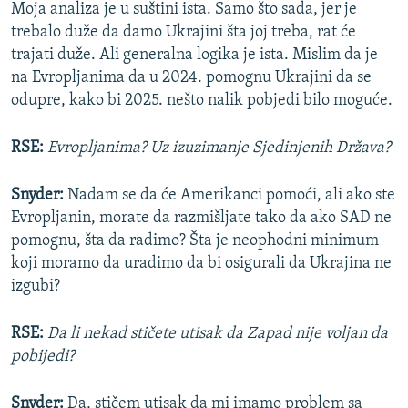
Moja analiza je u suštini ista. Samo što sada, jer je
trebalo duže da damo Ukrajini šta joj treba, rat će
trajati duže. Ali generalna logika je ista. Mislim da je
na Evropljanima da u 2024. pomognu Ukrajini da se
odupre, kako bi 2025. nešto nalik pobjedi bilo moguće.
RSE:
Evropljanima? Uz izuzimanje Sjedinjenih Država?
Snyder:
Nadam se da će Amerikanci pomoći, ali ako ste
Evropljanin, morate da razmišljate tako da ako SAD ne
pomognu, šta da radimo? Šta je neophodni minimum
koji moramo da uradimo da bi osigurali da Ukrajina ne
izgubi?
RSE:
Da li nekad stičete utisak da Zapad nije voljan da
pobijedi?
Snyder:
Da, stičem utisak da mi imamo problem sa