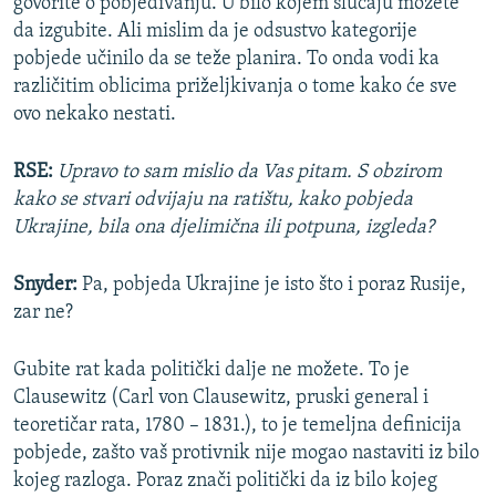
govorite o pobjeđivanju. U bilo kojem slučaju možete
da izgubite. Ali mislim da je odsustvo kategorije
pobjede učinilo da se teže planira. To onda vodi ka
različitim oblicima priželjkivanja o tome kako će sve
ovo nekako nestati.
RSE:
Upravo to sam mislio da Vas pitam. S obzirom
kako se stvari odvijaju na ratištu, kako pobjeda
Ukrajine, bila ona djelimična ili potpuna, izgleda?
Snyder:
Pa, pobjeda Ukrajine je isto što i poraz Rusije,
zar ne?
Gubite rat kada politički dalje ne možete. To je
Clausewitz (Carl von Clausewitz, pruski general i
teoretičar rata, 1780 – 1831.), to je temeljna definicija
pobjede, zašto vaš protivnik nije mogao nastaviti iz bilo
kojeg razloga. Poraz znači politički da iz bilo kojeg