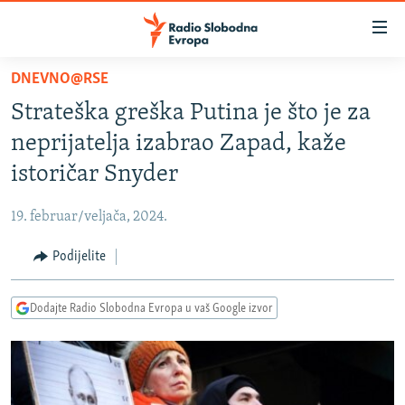
Dostupni
linkovi
Pređite
DNEVNO@RSE
na
VIJESTI
Strateška greška Putina je što je za
glavni
BOSNA I HERCEGOVINA
sadržaj
neprijatelja izabrao Zapad, kaže
SRBIJA
Pređite
istoričar Snyder
na
KOSOVO
glavnu
19. februar/veljača, 2024.
CRNA GORA
navigaciju
Pređite
Podijelite
VIZUELNO
na
PODCASTI
VIDEO
pretragu
Dodajte Radio Slobodna Evropa u vaš Google izvor
RAT U UKRAJINI
FOTOGALERIJE
KINA NA BALKANU
INFOGRAFIKE
RSE PRIČE IZ SVIJETA