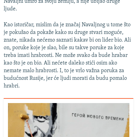
Navaljni umro za svoju zemlju, a nije ubijao druge
ljude.
Kao istoričar, mislim da je značaj Navaljnog u tome što
je pokušao da pokaže kako su druge stvari moguće,
znate, nikada nećemo saznati kakav bi on lider bio. Ali
on, poruke koje je slao, bile su takve poruke za koje
treba imati hrabrosti. Ne može svako da bude hrabar
kao što je on bio. Ali nećete daleko stići osim ako
nemate malo hrabrosti. I, to je vrlo važna poruka za
budućnost Rusije, jer će ljudi morati da budu pomalo
hrabri.