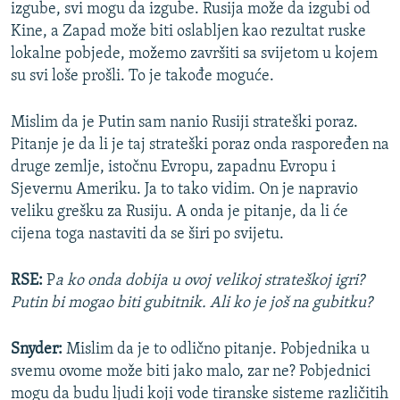
izgube, svi mogu da izgube. Rusija može da izgubi od
Kine, a Zapad može biti oslabljen kao rezultat ruske
lokalne pobjede, možemo završiti sa svijetom u kojem
su svi loše prošli. To je takođe moguće.
Mislim da je Putin sam nanio Rusiji strateški poraz.
Pitanje je da li je taj strateški poraz onda raspoređen na
druge zemlje, istočnu Evropu, zapadnu Evropu i
Sjevernu Ameriku. Ja to tako vidim. On je napravio
veliku grešku za Rusiju. A onda je pitanje, da li će
cijena toga nastaviti da se širi po svijetu.
RSE:
P
a ko onda dobija u ovoj velikoj strateškoj igri?
Putin bi mogao biti gubitnik. Ali ko je još na gubitku?
Snyder:
Mislim da je to odlično pitanje. Pobjednika u
svemu ovome može biti jako malo, zar ne? Pobjednici
mogu da budu ljudi koji vode tiranske sisteme različitih