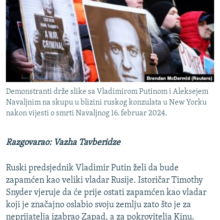
ISPRIČAJ MI
DNEVNO@RSE
SPECIJALI RSE
VIŠE OD NASLOVA
PRATITE NAS
GENOCID U SREBRENICI
Demonstranti drže slike sa Vladimirom Putinom i Aleksejem
POPLAVE I KLIZIŠTA U BIH 2024.
Navaljnim na skupu u blizini ruskog konzulata u New Yorku
nakon vijesti o smrti Navaljnog 16. februar 2024.
TV LIBERTY
Sve RFE/RL stranice
POST SCRIPTUM
Razgovarao: Vazha Tavberidze
MOJA EVROPA
Ruski predsjednik Vladimir Putin želi da bude
TRI DECENIJE OD RATA U BIH
zapamćen kao veliki vladar Rusije. Istoričar Timothy
SVE KARTE DEJTONA
Snyder vjeruje da će prije ostati zapamćen kao vladar
NASTANAK I RASPAD JUGOSLAVIJE
koji je značajno oslabio svoju zemlju zato što je za
neprijatelja izabrao Zapad, a za pokrovitelja Kinu.