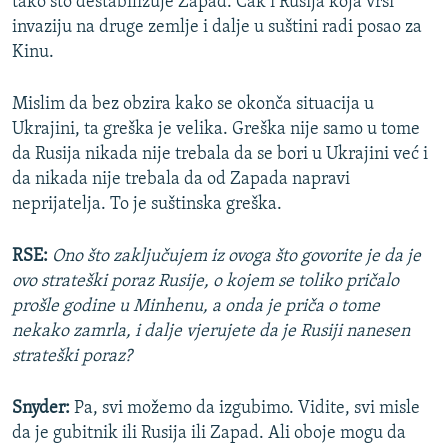
tako što destabilizuje Zapad. Čak i Rusija koja vrši
invaziju na druge zemlje i dalje u suštini radi posao za
Kinu.
Mislim da bez obzira kako se okonča situacija u
Ukrajini, ta greška je velika. Greška nije samo u tome
da Rusija nikada nije trebala da se bori u Ukrajini već i
da nikada nije trebala da od Zapada napravi
neprijatelja. To je suštinska greška.
RSE:
Ono što zaključujem iz ovoga što govorite je da je
ovo strateški poraz Rusije, o kojem se toliko pričalo
prošle godine u Minhenu, a onda je priča o tome
nekako zamrla, i dalje vjerujete da je Rusiji nanesen
strateški poraz?
Snyder:
Pa, svi možemo da izgubimo. Vidite, svi misle
da je gubitnik ili Rusija ili Zapad. Ali oboje mogu da