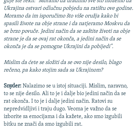
gdje ste rekli: "Moramo da uradimo sve što možemo da
Ukrajina ostvari odlučnu pobjedu na ratištu ove godine.
Moramo da im isporučimo što više oružja kako bi
spasili živote na obje strane i da natjeramo Moskvu da
se brzo povuče. Jedini način da se zaštite životi na obje
strane je da se ovaj rat okonča, a jedini način da se
okonča je da se pomogne Ukrajini da pobijedi".
Mislim da ćete se složiti da se ovo nije desilo, blago
rečeno, pa kako stojim sada sa Ukrajinom?
Snyder:
Nalazimo se u istoj situaciji. Mislim, naravno,
to se nije desilo. Ali to je i dalje bio jedini način da se
rat okonča. I to je i dalje jedini način. Ratovi su
nepredvidljivi i traju dugo. Veoma je važno da se
izborite sa emocijama i da kažete, ako smo izgubili
bitku ne znači da smo izgubili rat.