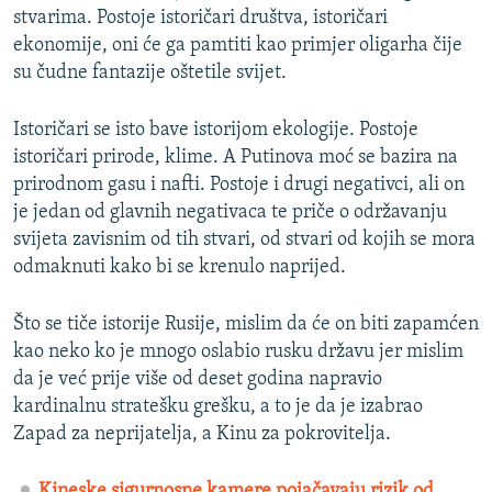
stvarima. Postoje istoričari društva, istoričari
ekonomije, oni će ga pamtiti kao primjer oligarha čije
su čudne fantazije oštetile svijet.
Istoričari se isto bave istorijom ekologije. Postoje
istoričari prirode, klime. A Putinova moć se bazira na
prirodnom gasu i nafti. Postoje i drugi negativci, ali on
je jedan od glavnih negativaca te priče o održavanju
svijeta zavisnim od tih stvari, od stvari od kojih se mora
odmaknuti kako bi se krenulo naprijed.
Što se tiče istorije Rusije, mislim da će on biti zapamćen
kao neko ko je mnogo oslabio rusku državu jer mislim
da je već prije više od deset godina napravio
kardinalnu stratešku grešku, a to je da je izabrao
Zapad za neprijatelja, a Kinu za pokrovitelja.
Kineske sigurnosne kamere pojačavaju rizik od