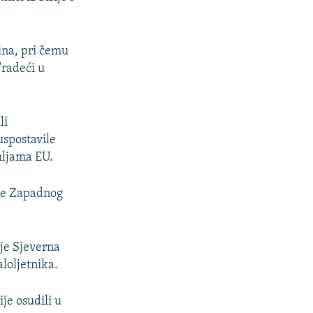
ina, pri čemu
"radeći u
li
uspostavile
mljama EU.
lje Zapadnog
 je Sjeverna
aloljetnika.
je osudili u