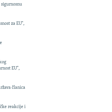
u sigurnosnu
asnost za EU",
je
skog
urnost EU",
država članica
čke reakcije i