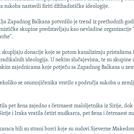
 sukoba nastavili širiti džihadističke ideologije.
ja Zapadnog Balkana potvrdilo je trend iz prethodnih god
mističke skupine predstavljaju kao nevladine organizacije 
vrhe".
 skupljaju donacije koje se potom kanaliziraju pristašama i
radikalnih ideologija. U nekim slučajevima, te su skupine 
tskim zajednicama koje potječu sa Zapadnog Balkana u ze
koliko se osumnjičenika vratilo s područja sukoba u zem
tila pet žena zajedno s četrnaest maloljetnika iz Sirije, dok
rije i Iraka vratila četiri muškarca, pet žena i četrnaest m
araca bili su strani borci koje su sudovi Sjeverne Makedoni