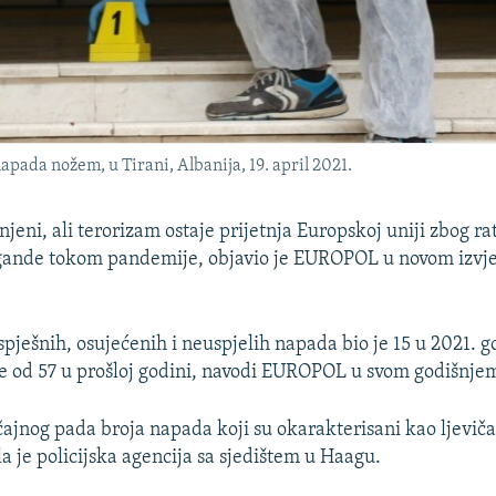
pada nožem, u Tirani, Albanija, 19. april 2021.
eni, ali terorizam ostaje prijetnja Europskoj uniji zbog rat
gande tokom pandemije, objavio je EUROPOL u novom izvje
ješnih, osujećenih i neuspjelih napada bio je 15 u 2021. go
 od 57 u prošloj godini, navodi EUROPOL u svom godišnjem
čajnog pada broja napada koji su okarakterisani kao ljeviča
a je policijska agencija sa sjedištem u Haagu.