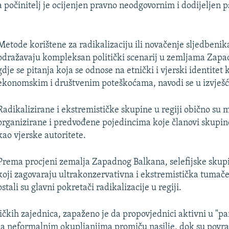
počinitelj je ocijenjen pravno neodgovornim i dodijeljen ps
Metode korištene za radikalizaciju ili novačenje sljedbenika
odražavaju kompleksan politički scenarij u zemljama Zapa
gdje se pitanja koja se odnose na etnički i vjerski identitet
ekonomskim i društvenim poteškoćama, navodi se u izvješć
Radikalizirane i ekstremističke skupine u regiji obično su 
organizirane i predvođene pojedincima koje članovi skupin
kao vjerske autoritete.
Prema procjeni zemalja Zapadnog Balkana, selefijske skupi
koji zagovaraju ultrakonzervativna i ekstremistička tumač
ostali su glavni pokretači radikalizacije u regiji.
tičkih zajednica, zapaženo je da propovjednici aktivni u "p
a neformalnim okupljanjima promiču nasilje, dok su povratni