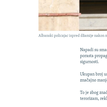
Albanski policajac ispred džamije nakon na
Napadi su smanj
porasta propa
sigurnosti.
Ukupan broj usp
značajno manje
To je zbog zna
terorizam, rekl