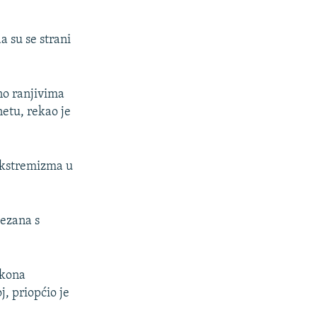
a su se strani
no ranjivima
netu, rekao je
 ekstremizma u
vezana s
akona
, priopćio je