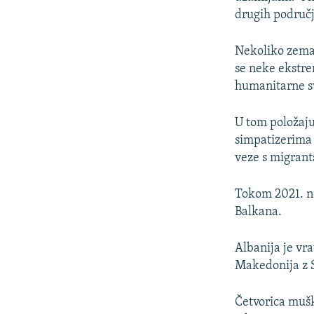
drugih područja
Nekoliko zemal
se neke ekstre
humanitarne s
U tom položaju
simpatizerima 
veze s migran
Tokom 2021. ne
Balkana.
Albanija je vra
Makedonija z Si
Četvorica mušk