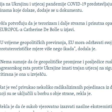
zija na Ukrajinu i utjecaj pandemije COVID-19 predstavljaj
dinama koje dolaze, dodaje se u dokumentu.
ešća potvrđuju da je terorizam i dalje stvarna i prisutna op
a EUROPOL-a Catherine De Bolle u izjavi.
"U vrijeme geopolitičkih previranja, EU mora održavati svo
protuterorističke mjere više nego ikada", dodala je.
"Nema sumnje da će geopolitičke promjene i posljedice ru
agresorskog rata protiv Ukrajine imati trajan utjecaj na sig
citirana je ona u izvješću.
Rat je već privukao nekoliko radikaliziranih pojedinaca iz 
koji su se uključili u borbu s obje strane, rekla je.
Rekla je da će sukob vjerovatno izazvati nasilne ekstremisti