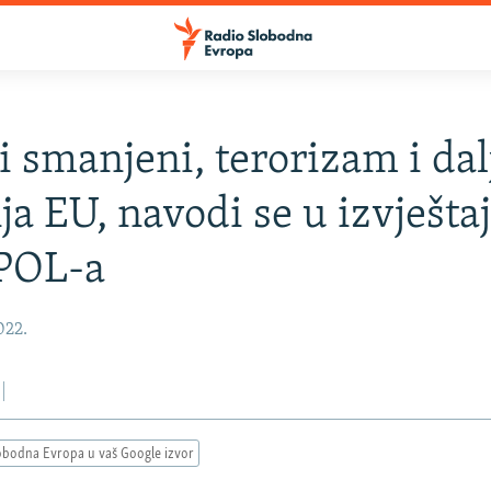
 smanjeni, terorizam i dal
nja EU, navodi se u izvješta
POL-a
2022.
obodna Evropa u vaš Google izvor