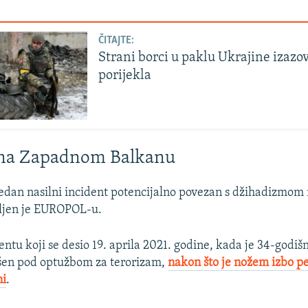
ČITAJTE:
Strani borci u paklu Ukrajine izazo
porijekla
a na Zapadnom Balkanu
jedan nasilni incident potencijalno povezan s džihadizmo
vljen je EUROPOL-u.
dentu koji se desio 19. aprila 2021. godine, kada je 34-godiš
šen pod optužbom za terorizam,
nakon što je nožem izbo pe
ni
.