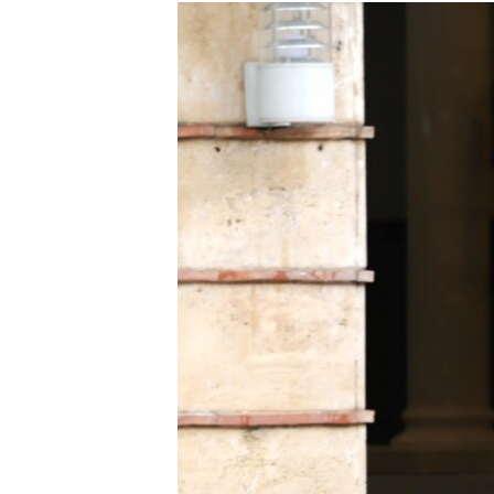
ISPRIČAJ MI
DNEVNO@RSE
SPECIJALI RSE
VIŠE OD NASLOVA
GENOCID U SREBRENICI
POPLAVE I KLIZIŠTA U BIH 2024.
TV LIBERTY
POST SCRIPTUM
MOJA EVROPA
TRI DECENIJE OD RATA U BIH
SVE KARTE DEJTONA
NASTANAK I RASPAD JUGOSLAVIJE