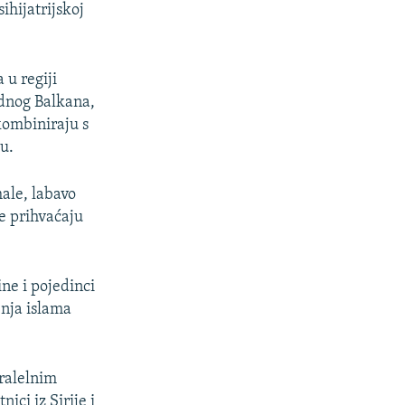
ihijatrijskoj
 u regiji
dnog Balkana,
 kombiniraju s
u.
male, labavo
e prihvaćaju
ne i pojedinci
enja islama
aralelnim
ci iz Sirije i