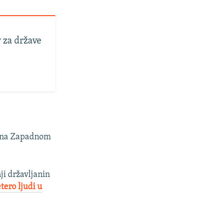
v za države
m na Zapadnom
nji državljanin
tero ljudi u