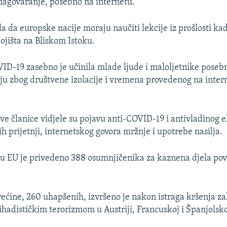
nagovaranje, posebno na internetu.
la da europske nacije moraju naučiti lekcije iz prošlosti kad
 bojišta na Bliskom Istoku.
D-19 zasebno je učinila mlade ljude i maloljetnike poseb
iju zbog društvene izolacije i vremena provedenog na inter
e članice vidjele su pojavu anti-COVID-19 i antivladinog
h prijetnji, internetskog govora mržnje i upotrebe nasilja.
 u EU je privedeno 388 osumnjičenika za kaznena djela po
trećine, 260 uhapšenih, izvršeno je nakon istraga kršenja z
ihadističkim terorizmom u Austriji, Francuskoj i Španjolskoj