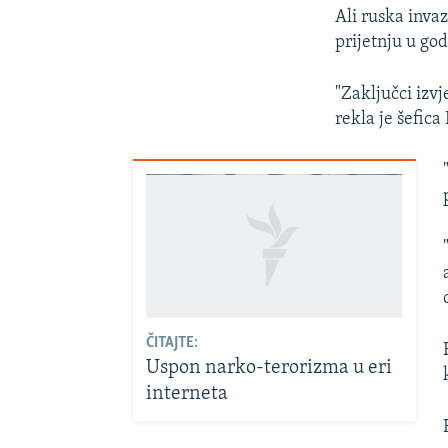
Ali ruska inva
prijetnju u go
"Zaključci izvj
rekla je šefic
ČITAJTE:
Uspon narko-terorizma u eri
interneta