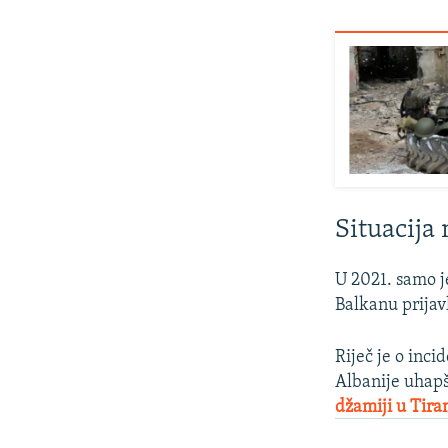
Situacij
U 2021. samo 
Balkanu prija
Riječ je o inci
Albanije uhap
džamiji u Tira