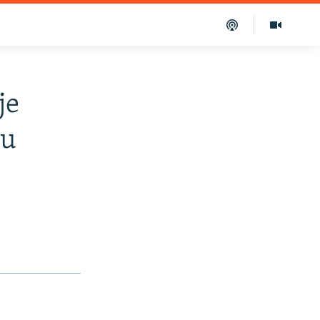
je
ju