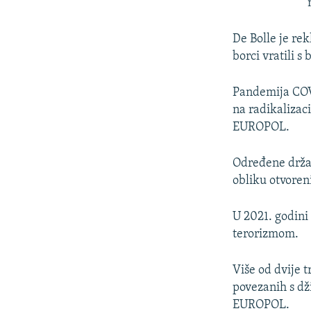
De Bolle je rek
borci vratili s
Pandemija COVI
na radikalizac
EUROPOL.
Određene držav
obliku otvoreni
U 2021. godini
terorizmom.
Više od dvije 
povezanih s dž
EUROPOL.