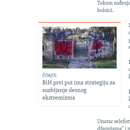
Tokom suđenja 
bolnici.
ČITAJTE:
BiH prvi put ima strategiju za
suzbijanje desnog
ekstremizma
Unutar selefis
džamijama" i n