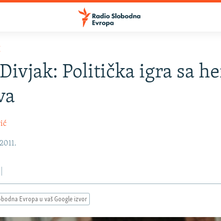
E
 Divjak: Politička igra sa h
va
ić
2011.
obodna Evropa u vaš Google izvor