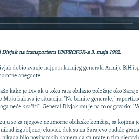
EMBED
l Divjak na transporteru UNPROFOR-a 3. maja 1992.
ivjak dobio zvanje najpopularnijeg generala Armije BiH is
 poratne anegdote.
kaže kako je Divjak u toku rata obilazio položaje oko Saraj
o Muju kakava je situacija. "Ne brinite generale," raportira
oga neće kročiti". General Divjak mu je na to odgovorio: "Ve
uju se za njegove neumorne obilaske komšija, sa kojima je
 nikad izgubljenoj ekavici, dok su na Sarajevo padale grana
i, nikada bilo novinarskih kamera da ga prate u tim njeg