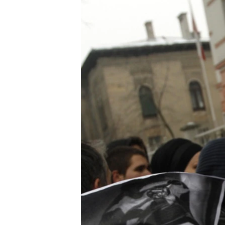
ISPRIČAJ MI
DNEVNO@RSE
SPECIJALI RSE
VIŠE OD NASLOVA
GENOCID U SREBRENICI
POPLAVE I KLIZIŠTA U BIH 2024.
TV LIBERTY
POST SCRIPTUM
MOJA EVROPA
TRI DECENIJE OD RATA U BIH
SVE KARTE DEJTONA
NASTANAK I RASPAD JUGOSLAVIJE