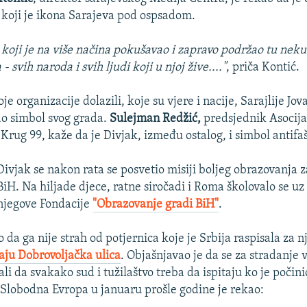
 koji je ikona Sarajeva pod ospsadom.
 koji je na više načina pokušavao i zapravo podržao tu neku
 svih naroda i svih ljudi koji u njoj žive...."
, priča Kontić.
oje organizacije dolazili, koje su vjere i nacije, Sarajlije Jo
ao simbol svog grada.
Sulejman Redžić,
predsjednik Asocija
 Krug 99, kaže da je Divjak, između ostalog, i simbol antifa
Divjak se nakon rata se posvetio misiji boljeg obrazovanja z
BiH. Na hiljade djece, ratne siročadi i Roma školovalo se u
njegove Fondacije
"Obrazovanje gradi BiH"
.
o da ga nije strah od potjernica koje je Srbija raspisala za nj
aju Dobrovoljačka ulica
. Objašnjavao je da se za stradanje 
ali da svakako sud i tužilaštvo treba da ispitaju ko je počinio
o Slobodna Evropa u januaru prošle godine je rekao: