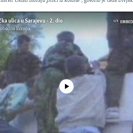
ištvo. Ostali moraju proći iz kolone"
, govorio je tada Divjak
ka ulica u Sarajevu - 2. dio
EMBED
lobodna Evropa
No media source currently available