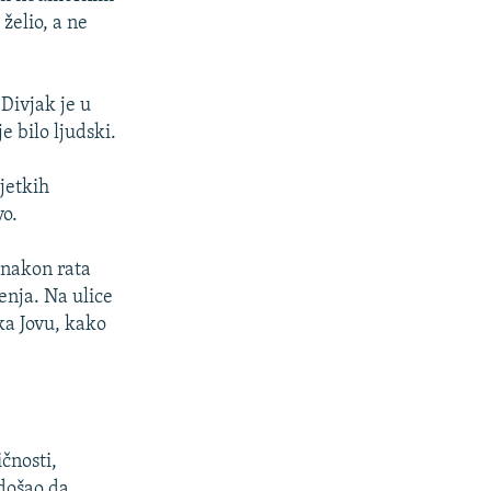
 želio, a ne
 Divjak je u
e bilo ljudski.
jetkih
vo.
 nakon rata
enja. Na ulice
ika Jovu, kako
ičnosti,
 došao da