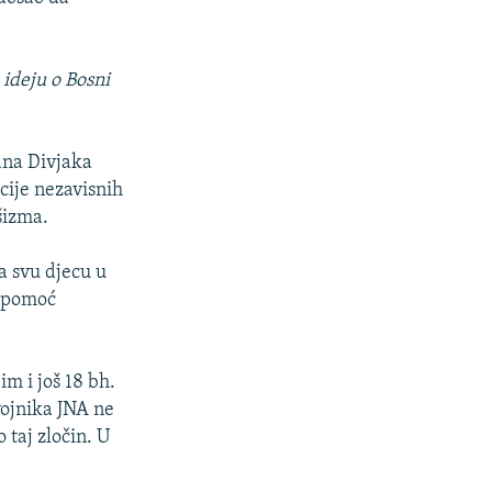
 ideju o Bosni
vana Divjaka
cije nezavisnih
šizma.
a svu djecu u
z pomoć
im i još 18 bh.
vojnika JNA ne
 taj zločin. U