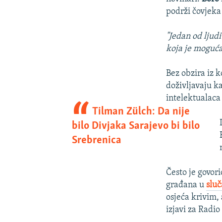
podrži čovjeka
"Jedan od ljudi
koja je moguća -
Bez obzira iz k
doživljavaju k
intelektualaca
Tilman Zülch: Da nije
bilo Divjaka Sarajevo bi bilo
Srebrenica
Često je govori
građana u
sluč
osjeća krivim, 
izjavi za Radi