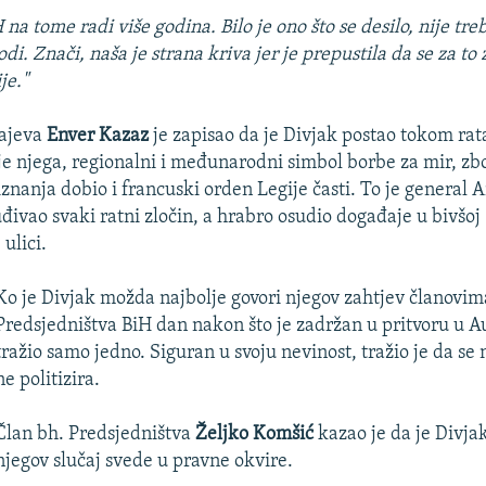
 na tome radi više godina. Bilo je ono što se desilo, nije tre
odi. Znači, naša je strana kriva jer je prepustila da se za to
je."
rajeva
Enver Kazaz
je zapisao da je Divjak postao tokom rat
je njega, regionalni i međunarodni simbol borbe za mir, zbo
znanja dobio i francuski orden Legije časti. To je general 
đivao svaki ratni zločin, a hrabro osudio događaje u bivšoj
ulici.
Ko je Divjak možda najbolje govori njegov zahtj
ev članovim
Predsjedništva BiH dan nakon što je zadržan u pritvoru u Aus
tražio samo jedno. Siguran u svoju nevinost, tražio je da se 
ne politizira.
Član bh. Predsjedništva
Željko Komšić
kazao je da je Divjak
njegov slučaj svede u pravne okvire.