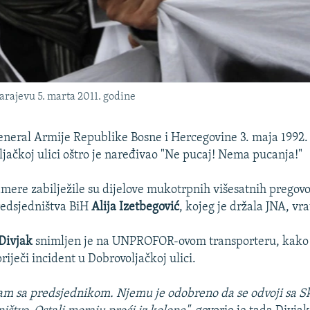
arajevu 5. marta 2011. godine
eneral Armije Republike Bosne i Hercegovine 3. maja 1992.
ljačkoj ulici oštro je naređivao "Ne pucaj! Nema pucanja!"
amere zabilježile su dijelove mukotrpnih višesatnih pregovo
redsjedništva BiH
Alija Izetbegović
, kojeg je držala JNA, vra
Divjak
snimljen je na UNPROFOR-ovom transporteru, kako 
iječi incident u Dobrovoljačkoj ulici.
am sa predsjednikom. Njemu je odobreno da se odvoji sa Sk