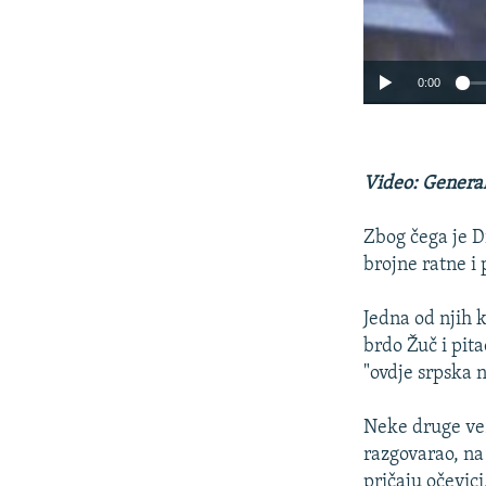
0:00
Video: Genera
Zbog čega je D
brojne ratne i
Jedna od njih 
brdo Žuč i pita
"ovdje srpska n
Neke druge vez
razgovarao, na
pričaju očevic