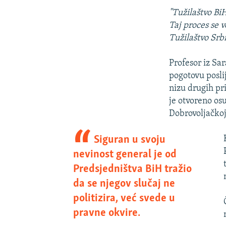
"Tužilaštvo BiH
Taj proces se v
Tužilaštvo Srbi
Profesor iz Sa
pogotovu posli
nizu drugih pri
je otvoreno osu
Dobrovoljačkoj 
Siguran u svoju
nevinost general je od
Predsjedništva BiH tražio
da se njegov slučaj ne
politizira, već svede u
pravne okvire.