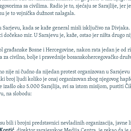
govorima sa civilima. Radio je to, sjećaju se Sarajlije, jer je
mu je to vojnička dužnost nalagala.
 Sarjevu, kada se kaže general misli isključivo na Divjaka.
i dočekao mir. U Sarajevu je, kaže, ostao jer ništa drugo nij
ol građanske Bosne i Hercegovine, nakon rata jedan je od ri
ca za civilno, bolje i pravednije bosanskohercegovačko druš
no nije ni čudno da nijedan protest organizovan u Sarajevu
iki broj ljudi koliko je onaj organizovan zbog njegovog hapš
e izašlo oko 5.000 Sarajlija, svi sa istom misijom, pustiti Č
vu, na slobodu:
u bili i brojni predstavnici nevladinih organizacija, javne l
Kontić
, direktor sarajevskog Medija Centra, je rekao da je