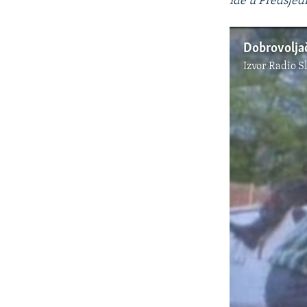
ide u Predsjedn
Dobrovoljač
Izvor
Radio S