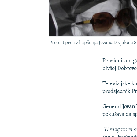
Protest protiv hapšenja Jovana Divjaka u S
Penzionisani g
bivšoj Dobrovo
Televizijske k
predsjednik P
General
Jovan 
pokušava da spr
"U razgovoru s