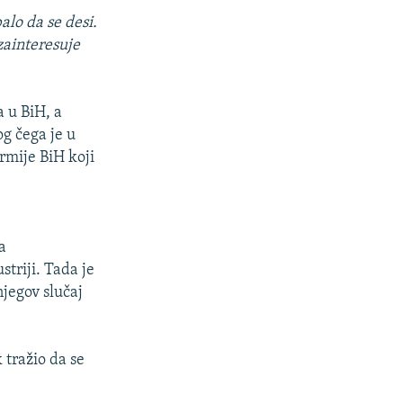
balo da se desi.
 zainteresuje
a u BiH, a
g čega je u
Armije BiH koji
a
triji. Tada je
njegov slučaj
 tražio da se