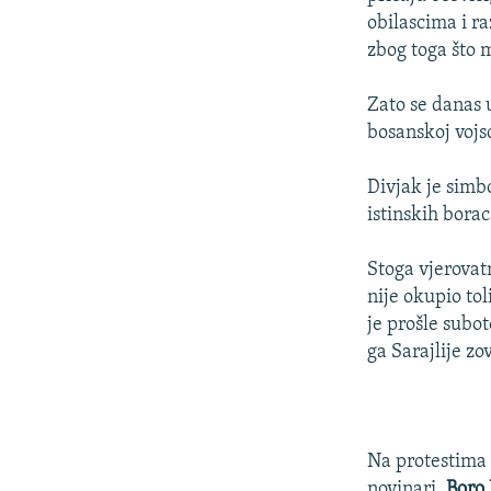
obilascima i raz
zbog toga što 
Zato se danas u
bosanskoj vojsc
Divjak je simb
istinskih bora
Stoga vjerovat
nije okupio tol
je prošle subot
ga Sarajlije zo
Na protestima s
novinari.
Boro 