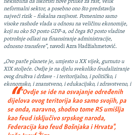
fleksibilna da iskoristi nove prilike za rast, velik
neformalni sektor, a posebno ono što predstavlja
najveći rizik – fiskalna ranjivost. Pomenimo samo
visoke rashode vlada u odnosu na veličinu ekonomije,
koji su oko 50 posto GDP-a, od čega 80 posto vladine
potrošnje odlazi na finansiranje administracije,
odnosno transfere“
, navodi Azra Hadžiahmetović.
„Ovo parče planete je, umjesto u XX vijek, gurnuto u
XIX stoljeće. Ovdje je na djelu svekoliko feudaliziranje
ovog društva i države - i teritorijalno, i političko, i
ekonomsko, i znanstveno, i edukacijsko, i zdravstveno,
i
"Ovdje se ide na osvajanje određenih
dijelova ovog teritorija kao samo svojih, pa
se onda, naravno, shodno tome RS umišlja
kao feud isključivo srpskog naroda,
Federacija kao feud Bošnjaka i Hrvata
",