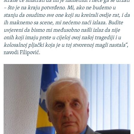
strane će smatrati da im je nametnut i neće ga se držati
– što je na kraju potvrđeno. Mi, ako ne budemo u
stanju da osudimo sve one koji su kreirali ovdje rat, i da
ih maknemo sa scene, mi nećemo naći izlaza. Budite
uvjereni da bismo mi međusobno našli izlaz da nije
onih koji imaju prste u cijeloj ovoj našoj tragediji i u
kolosalnoj pljački koja je u toj stvorenoj magli nastala“
,
navodi Filipović.