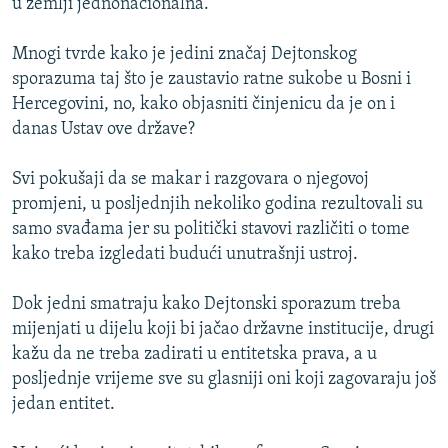
u zemlji jednonacionalna.
Mnogi tvrde kako je jedini značaj Dejtonskog
sporazuma taj što je zaustavio ratne sukobe u Bosni i
Hercegovini, no, kako objasniti činjenicu da je on i
danas Ustav ove države?
Svi pokušaji da se makar i razgovara o njegovoj
promjeni, u posljednjih nekoliko godina rezultovali su
samo svađama jer su politički stavovi različiti o tome
kako treba izgledati budući unutrašnji ustroj.
Dok jedni smatraju kako Dejtonski sporazum treba
mijenjati u dijelu koji bi jačao državne institucije, drugi
kažu da ne treba zadirati u entitetska prava, a u
posljednje vrijeme sve su glasniji oni koji zagovaraju još
jedan entitet.