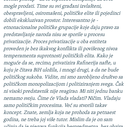
mogle prodati. Time su svi građani izvlašteni,
obespravljeni, osiromašeni, političke elite ili pojedinci
dobili ekskluzivan prostor. Interesantno je -
etnonacionalne političke grupacije koje daju pravo za
predstavljanje naroda nisu se sporile u procesu
privatizacije. Proces privatizacije u oba entiteta
proveden je bez ikakvog konflikta ili povišenog nivoa
temperamenta suprotnosti političkih elita. Kako je
moguće da se, recimo, privatizira Rafinerija nafte, u
koju je čitava BiH uložila, i mnogi drugi, a da ne bude
političkog sukoba. Vidite, mi smo zarobljeno društvo sa
političkom monopolizacijom i politiziranjem svega. Čak
ni visoki predstavnik nije reagirao. Mi niti jednu banku
nemamo svoju. Čime će Vlada vladati? Ničim. Vladaju
samo političkim procesima. Već su stvorili takav
koncept. Znate, zemlja koja ne prohoda za petnaest
godina, ne treba joj više tutor. Mislim da je on sam
učinio da je njegova funkcija bespredmetna, bez obzira