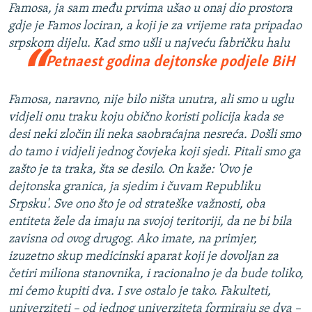
Famosa, ja sam među prvima ušao u onaj dio prostora
gdje je Famos lociran, a koji je za vrijeme rata pripadao
srpskom dijelu. Kad smo ušli u najveću fabričku
halu
Petnaest godina dejtonske podjele BiH
Famosa, naravno, nije bilo ništa unutra, ali smo u uglu
vidjeli onu traku koju obično koristi policija kada se
desi neki zločin ili neka saobraćajna nesreća. Došli smo
do tamo i vidjeli jednog čovjeka koji sjedi. Pitali smo ga
zašto je ta traka, šta se desilo. On kaže: 'Ovo je
dejtonska granica, ja sjedim i čuvam Republiku
Srpsku'. Sve ono što je od strateške važnosti, oba
entiteta žele da imaju na svojoj teritoriji, da ne bi bila
zavisna od ovog drugog. Ako imate, na primjer,
izuzetno skup medicinski aparat koji je dovoljan za
četiri miliona stanovnika, i racionalno je da bude toliko,
mi ćemo kupiti dva. I sve ostalo je tako. Fakulteti,
univerziteti – od jednog univerziteta formiraju se dva –