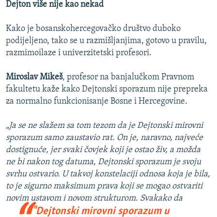
Dejton više nije kao nekad
Kako je bosanskohercegovačko društvo duboko
podijeljeno, tako se u razmišljanjima, gotovo u pravilu,
razmimoilaze i univerzitetski profesori.
Miroslav Mikeš
, profesor na banjalučkom Pravnom
fakultetu kaže kako Dejtonski sporazum nije prepreka
za normalno funkcionisanje Bosne i Hercegovine.
„Ja se ne slažem sa tom tezom da je Dejtonski mirovni
sporazum samo zaustavio rat. On je, naravno, najveće
dostignuće, jer svaki čovjek koji je ostao živ, a možda
ne bi nakon tog datuma, Dejtonski sporazum je svoju
svrhu ostvario. U takvoj konstelaciji odnosa koja je bila,
to je sigurno maksimum prava koji se mogao ostvariti
novim ustavom i novom strukturom.
Svakako da
"Dejtonski mirovni sporazum u