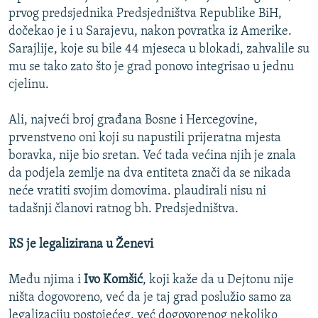
prvog predsjednika Predsjedništva Republike BiH,
dočekao je i u Sarajevu, nakon povratka iz Amerike.
Sarajlije, koje su bile 44 mjeseca u blokadi, zahvalile su
mu se tako zato što je grad ponovo integrisao u jednu
cjelinu.
Ali, najveći broj građana Bosne i Hercegovine,
prvenstveno oni koji su napustili prijeratna mjesta
boravka, nije bio sretan. Već tada većina njih je znala
da podjela zemlje na dva entiteta znači da se nikada
neće vratiti svojim domovima. plaudirali nisu ni
tadašnji članovi ratnog bh. Predsjedništva.
RS je legalizirana u Ženevi
Među njima i
Ivo Komšić
, koji kaže da u Dejtonu nije
ništa dogovoreno, već da je taj grad poslužio samo za
legalizaciju postojećeg, već dogovorenog
nekoliko