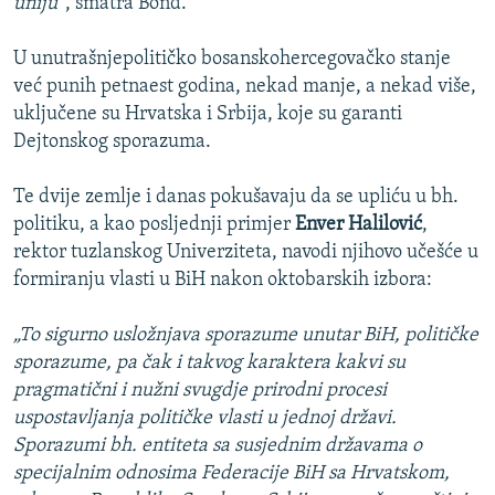
uniju“
, smatra Bond.
U unutrašnjepolitičko bosanskohercegovačko stanje
već punih petnaest godina, nekad manje, a nekad više,
uključene su Hrvatska i Srbija, koje su garanti
Dejtonskog sporazuma.
Te dvije zemlje i danas pokušavaju da se upliću u bh.
politiku, a kao posljednji primjer
Enver Halilović
,
rektor tuzlanskog Univerziteta, navodi njihovo učešće u
formiranju vlasti u BiH nakon oktobarskih izbora:
„To sigurno usložnjava sporazume unutar BiH, političke
sporazume, pa čak i takvog karaktera kakvi su
pragmatični i nužni svugdje prirodni procesi
uspostavljanja političke vlasti u jednoj državi.
Sporazumi bh. entiteta sa susjednim državama o
specijalnim odnosima Federacije BiH sa Hrvatskom,