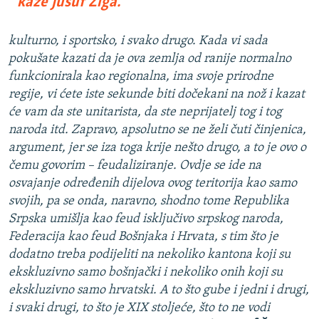
kaže Jusuf Žiga.
kulturno, i sportsko, i svako drugo. Kada vi sada
pokušate kazati da je ova zemlja od ranije normalno
funkcionirala kao regionalna, ima svoje prirodne
regije, vi ćete iste sekunde biti dočekani na nož i kazat
će vam da ste unitarista, da ste neprijatelj tog i tog
naroda itd. Zapravo, apsolutno se ne želi čuti činjenica,
argument, jer se iza toga krije nešto drugo, a to je ovo o
čemu govorim – feudaliziranje. Ovdje se ide na
osvajanje određenih dijelova ovog teritorija kao samo
svojih, pa se onda, naravno, shodno tome Republika
Srpska umišlja kao feud isključivo srpskog naroda,
Federacija kao feud Bošnjaka i Hrvata, s tim što je
dodatno treba podijeliti na nekoliko kantona koji su
ekskluzivno samo bošnjački i nekoliko onih koji su
ekskluzivno samo hrvatski. A to što gube i jedni i drugi,
i svaki drugi, to što je XIX stoljeće, što to ne vodi