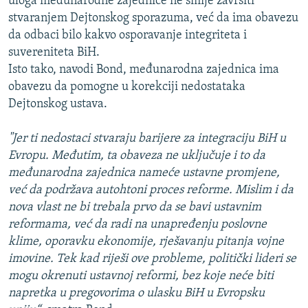
uloga međunarodne zajednice ne smije završiti
stvaranjem Dejtonskog sporazuma, već da ima obavezu
da odbaci bilo kakvo osporavanje integriteta i
suvereniteta BiH.
Isto tako, navodi Bond, međunarodna zajednica ima
obavezu da pomogne u korekciji nedostataka
Dejtonskog ustava.
"Jer ti nedostaci stvaraju barijere za integraciju BiH u
Evropu. Međutim, ta obaveza ne uključuje i to da
međunarodna zajednica nameće ustavne promjene,
već da podržava autohtoni proces reforme. Mislim i da
nova vlast ne bi trebala prvo da se bavi ustavnim
reformama, već da radi na unapređenju poslovne
klime, oporavku ekonomije, rješavanju pitanja vojne
imovine. Tek kad riješi ove probleme, politički lideri se
mogu okrenuti ustavnoj reformi, bez koje neće biti
napretka u pregovorima o ulasku BiH u Evropsku