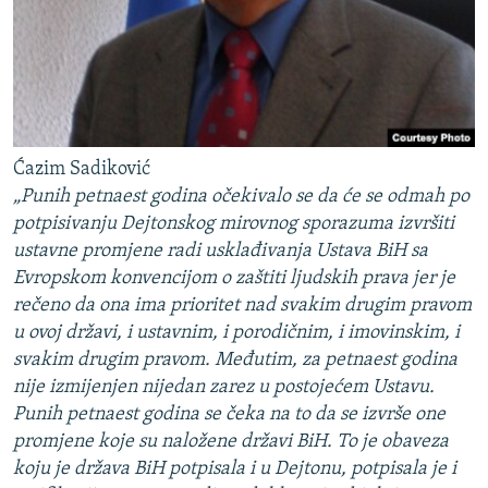
Ćazim Sadiković
„Punih petnaest godina očekivalo se da će se odmah po
potpisivanju Dejtonskog mirovnog sporazuma izvršiti
ustavne promjene radi usklađivanja Ustava BiH sa
Evropskom konvencijom o zaštiti ljudskih prava jer je
rečeno da ona ima prioritet nad svakim drugim pravom
u ovoj državi, i ustavnim, i porodičnim, i imovinskim, i
svakim drugim pravom. Međutim, za petnaest godina
nije izmijenjen nijedan zarez u postojećem Ustavu.
Punih petnaest godina se čeka na to da se izvrše one
promjene koje su naložene državi BiH. To je obaveza
koju je država BiH potpisala i u Dejtonu, potpisala je i