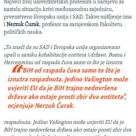
Najveći broj univerzitetskih profesora u Sarajevu za
nastalu situaciju krivi međunarodnu zajednicu,
prvenstveno Evropsku uniju i SAD. Takvo mišljenje ima
i
Nerzuk Ćurak
, profesor na sarajevskom Fakultetu
političkih nauka.
„To znači da su SAD i Evropska unija organizovano
upali u zamku kohabitacije entiteta i države. Bosnu i
Hercegovinu od raspada
čuva samo to što je iznutra
"BiH od raspada čuva samo to što je
iznutra raspadnuta. Jedino Vašington može
uvjeriti EU da je BiH trajno nedovršena
država ako ostaje prosti zbir dva entiteta",
ocjenjuje Nerzuk Ćurak.
raspadnuta. Jedino Vašington može uvjeriti EU da je
BiH trajno nedovršena država ako ostaje prosti zbir dva