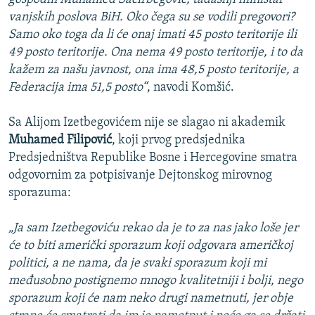
vanjskih poslova BiH. Oko čega su se vodili pregovori?
Samo oko toga da li će onaj imati 45 posto teritorije ili
49 posto teritorije. Ona nema 49 posto teritorije, i to da
kažem za našu javnost, ona ima 48,5 posto teritorije, a
Federacija ima 51,5 posto“
, navodi Komšić.
Sa Alijom Izetbegovićem nije se slagao ni akademik
Muhamed Filipović
, koji prvog predsjednika
Predsjedništva Republike Bosne i Hercegovine smatra
odgovornim za potpisivanje Dejtonskog mirovnog
sporazuma:
„Ja sam Izetbegoviću rekao da je to za nas jako loše jer
će to biti američki sporazum koji odgovara američkoj
politici, a ne nama, da je svaki sporazum koji mi
međusobno postignemo mnogo kvalitetniji i bolji, nego
sporazum koji će nam neko drugi nametnuti, jer obje