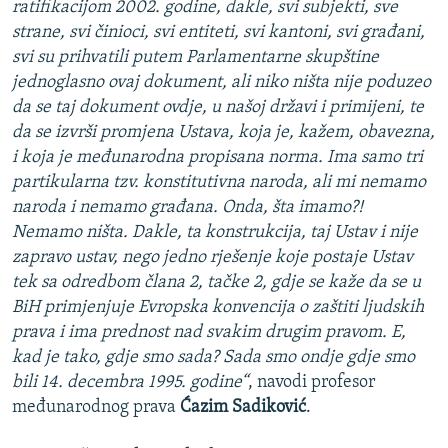
ratifikacijom 2002. godine, dakle, svi subjekti, sve
strane, svi činioci, svi entiteti, svi kantoni, svi građani,
svi su prihvatili putem Parlamentarne skupštine
jednoglasno ovaj dokument, ali niko ništa nije poduzeo
da se taj dokument ovdje, u našoj državi i primijeni, te
da se izvrši promjena Ustava, koja je, kažem, obavezna,
i koja je međunarodna propisana norma. Ima samo tri
partikularna tzv. konstitutivna naroda, ali mi nemamo
naroda i nemamo građana. Onda, šta imamo?!
Nemamo ništa. Dakle, ta konstrukcija, taj Ustav i nije
zapravo ustav, nego jedno rješenje koje postaje Ustav
tek sa odredbom člana 2, tačke 2, gdje se kaže da se u
BiH primjenjuje Evropska konvencija o zaštiti ljudskih
prava i ima prednost nad svakim drugim pravom. E,
kad je tako, gdje smo sada? Sada smo ondje gdje smo
bili 14. decembra 1995. godine“
, navodi profesor
međunarodnog prava
Ćazim Sadiković
.