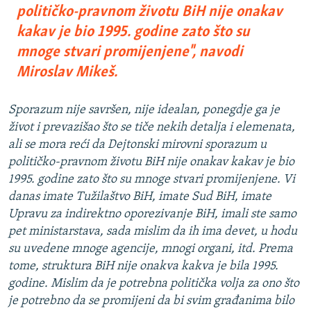
političko-pravnom životu BiH nije onakav
kakav je bio 1995. godine zato što su
mnoge stvari promijenjene", navodi
Miroslav Mikeš.
Sporazum nije savršen, nije idealan, ponegdje ga je
život i prevazišao što se tiče nekih detalja i elemenata,
ali se mora reći da Dejtonski mirovni sporazum u
političko-pravnom životu BiH nije onakav kakav je bio
1995. godine zato što su mnoge stvari promijenjene. Vi
danas imate Tužilaštvo BiH, imate Sud BiH, imate
Upravu za indirektno oporezivanje BiH, imali ste samo
pet ministarstava, sada mislim da ih ima devet, u hodu
su uvedene mnoge agencije, mnogi organi, itd. Prema
tome, struktura BiH nije onakva kakva je bila 1995.
godine. Mislim da je potrebna politička volja za ono što
je potrebno da se promijeni da bi svim građanima bilo