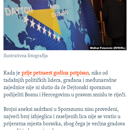
ISPRIČAJ MI
DNEVNO@RSE
SPECIJALI RSE
VIŠE OD NASLOVA
PRATITE NAS
GENOCID U SREBRENICI
Ilustrativna fotografija
POPLAVE I KLIZIŠTA U BIH 2024.
TV LIBERTY
Sve RFE/RL stranice
Kada je
prije petnaest godina potpisan
, niko od
POST SCRIPTUM
tadašnjih političkih lidera, građana i međunarodne
zajednice nije ni slutio da će Dejtonski sporazum
MOJA EVROPA
podijeliti Bosnu i Hercegovinu u pravom smislu te riječi.
TRI DECENIJE OD RATA U BIH
Brojni aneksi sadržani u Sporazumu nisu provedeni,
SVE KARTE DEJTONA
najveći broj izbjeglica i raseljenih lica nije se vratio u
NASTANAK I RASPAD JUGOSLAVIJE
prijeratna mjesta boravka, zbog čega je većina gradova