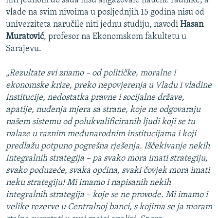
niti jednom do sada nisu angažovale naučne radnike, a
vlade na svim nivoima u posljednjih 15 godina nisu od
univerziteta naručile niti jednu studiju, navodi
Hasan
Muratović
, profesor na Ekonomskom fakultetu u
Sarajevu.
„Rezultate svi znamo – od političke, moralne i
ekonomske krize, preko nepovjerenja u Vladu i vladine
institucije, nedostatka pravne i socijalne države,
apatije, nuđenja mjera sa strane, koje ne odgovaraju
našem sistemu od polukvalificiranih ljudi koji se tu
nalaze u raznim međunarodnim institucijama i koji
predlažu potpuno pogrešna rješenja. Iščekivanje nekih
integralnih strategija – pa svako mora imati strategiju,
svako poduzeće, svaka općina, svaki čovjek mora imati
neku strategiju! Mi imamo i napisanih nekih
integralnih strategija – koje se ne provode. Mi imamo i
velike rezerve u Centralnoj banci, s kojima se ja moram