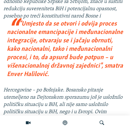
odnosno Republike Srpske sa Srbijom, znače u suštini
redukciju suvereniteta BiH i potencijalnu opasnost,
posebno po treći konstitutivni
narod Bosne i
"Umjesto da se otvori i odvija proces
nacionalne emancipacije i međunacionalne
integracije, otvaraju se i jačaju obrnuti,
kako nacionalni, tako i međunacionalni
procesi, i to, da apsurd bude potpun – u
višenacionalnoj državnoj zajednici", smatra
Enver Halilović.
Hercegovine – po Bošnjake. Bosansko pitanje
utemeljeno na Dejtonskom sporazumu još je usložnilo
političku situaciju u BiH, ali nije samo usložnilo
političku situaciju u BiH, nego i u Evropi. Ovim
mirovnim sporazumom Evropa nije postala, postigla ili
pojačala svoje jedinstvo niti stabilnost. Filozofija