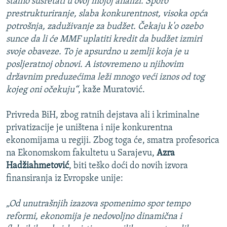
stalno susretati u ovoj mojoj analizi. Sporo
prestrukturiranje, slaba konkurentnost, visoka opća
potrošnja, zaduživanje za budžet. Čekaju k'o ozebo
sunce da li će MMF uplatiti kredit da budžet izmiri
svoje obaveze. To je apsurdno u zemlji koja je u
posljeratnoj obnovi. A istovremeno u njihovim
državnim preduzećima leži mnogo veći iznos od tog
kojeg oni očekuju“
, kaže Muratović.
Privreda BiH, zbog ratnih dejstava ali i kriminalne
privatizacije je uništena i nije konkurentna
ekonomijama u regiji. Zbog toga će, smatra profesorica
na Ekonomskom fakultetu u Sarajevu,
Azra
Hadžiahmetović
, biti teško doći do novih izvora
finansiranja iz Evropske unije:
„Od unutrašnjih izazova spomenimo spor tempo
reformi, ekonomija je nedovoljno dinamična i