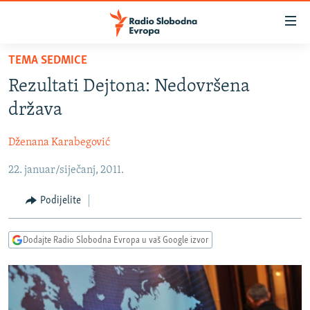
Dostupni
linkovi
Pređite
TEMA SEDMICE
na
VIJESTI
Rezultati Dejtona: Nedovršena
glavni
BOSNA I HERCEGOVINA
sadržaj
država
SRBIJA
Pređite
na
Dženana Karabegović
KOSOVO
glavnu
22. januar/siječanj, 2011.
CRNA GORA
navigaciju
Pređite
VIZUELNO
Podijelite
na
PODCASTI
VIDEO
pretragu
Dodajte Radio Slobodna Evropa u vaš Google izvor
RAT U UKRAJINI
FOTOGALERIJE
KINA NA BALKANU
INFOGRAFIKE
RSE PRIČE IZ SVIJETA