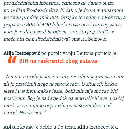
predsjedničkim izborima, odnosno da danas-sutra
bude član Predsjedništva ili čak u jednom mandatnom
periodu predsjednik BiH. Onaj ko je rođen na Koševu, a
pripada u 300 ili 400 hiljada Bosanaca i Hercegovaca,
iako je rođen usred Sarajeva, zato što je „ostali“, ne
može biti član Predsjedništva“,
smatra Seizović.
Alija Izetbegović
po potpisivanju Dejtona poručio je:
BiH na raskrsnici zbog ustava
„A mom narodu ja kažem: ovo možda nije pravičan mir,
ali je pravičniji nego nastavak rata. U situaciji kakva
jeste i u svijetu kakav jeste, bolji mir nije mogao biti
postignut. Bog je naš svjedok da smo učinili sve u našoj
moći da smanjimo nepravdu po našu zemlju i naš
narod. Hvala vam.“
Aplauz kakav je dobio u Dejtonu, Aliju Izetbegovića,