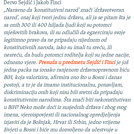
Dervo Sejdić i Jakob Finci
„Naravno da 'konstitutivni narod' znači 'državotvoran
narod', onaj koji tvori jednu državu, ali ja se pitam šta je
sa onih 300 ili 400 hiljada ljudi koji su potomci
mješovitih brakova, ili su odlučili da egzerciraju svoje
legitimno pravo da ne pripadaju nijednom od
konstitutivnih naroda, iako su imali tu sreću, ili
nesreću, da budu potomci roditelja koji su jedne nacije,
odnosno vjere.
Presuda u predmetu Sejdić i Finci
je još
jedna packa na ionako ranjenom državnopravnom biću
BiH, koja valorizira, afirmira ono što u Bosni i danas
postoji, a to je da imamo institucionalnu, ponavljam,
diskriminaciju onih koji nisu bili sretni da pripadaju
konstitutivnim narodima. Šta znači biti nekonstitutivan
u BiH? Neko može doći iz susjednih država i zbog svog
imena, vjeroispovjesti ili nacionalnog opredjeljenja
izjaviti da je Bošnjak, Hrvat ili Srbin, jedno vrijeme
živjeti u Bosni i biće mu dozvoljeno da učestvuje u