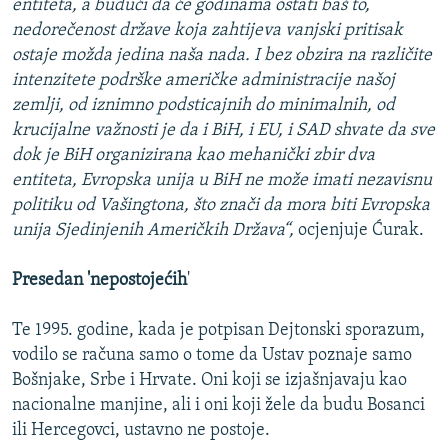
entiteta, a budući da će godinama ostati baš to,
nedorečenost države koja zahtijeva vanjski pritisak
ostaje možda jedina naša nada. I bez obzira na različite
intenzitete podrške američke administracije našoj
zemlji, od iznimno podsticajnih do minimalnih, od
krucijalne važnosti je da i BiH, i EU, i SAD shvate da sve
dok je BiH organizirana kao mehanički zbir dva
entiteta, Evropska unija u BiH ne može imati nezavisnu
politiku od Vašingtona, što znači da mora biti Evropska
unija Sjedinjenih Američkih Država“,
ocjenjuje Ćurak.
Presedan 'nepostojećih
'
Te 1995. godine, kada je potpisan Dejtonski sporazum,
vodilo se računa samo o tome da Ustav poznaje samo
Bošnjake, Srbe i Hrvate. Oni koji se izjašnjavaju kao
nacionalne manjine, ali i oni koji žele da budu Bosanci
ili Hercegovci, ustavno ne postoje.