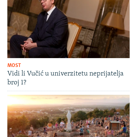
MOST
Vidi li Vučić u univerzitetu neprijatelja
broj 1?