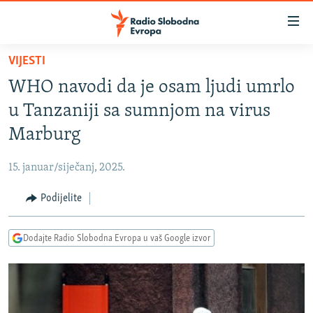
Dostupni
linkovi
Pređite
VIJESTI
na
VIJESTI
WHO navodi da je osam ljudi umrlo
glavni
BOSNA I HERCEGOVINA
sadržaj
u Tanzaniji sa sumnjom na virus
SRBIJA
Pređite
Marburg
na
KOSOVO
glavnu
15. januar/siječanj, 2025.
CRNA GORA
navigaciju
Pređite
Podijelite
VIZUELNO
na
PODCASTI
VIDEO
pretragu
Dodajte Radio Slobodna Evropa u vaš Google izvor
RAT U UKRAJINI
FOTOGALERIJE
KINA NA BALKANU
INFOGRAFIKE
RSE PRIČE IZ SVIJETA