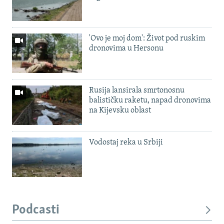
'Ovo je moj dom': Život pod ruskim
dronovima u Hersonu
Rusija lansirala smrtonosnu
balističku raketu, napad dronovima
na Kijevsku oblast
Vodostaj reka u Srbiji
Podcasti