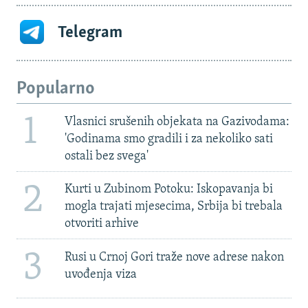
Telegram
Popularno
1
Vlasnici srušenih objekata na Gazivodama:
'Godinama smo gradili i za nekoliko sati
ostali bez svega'
2
Kurti u Zubinom Potoku: Iskopavanja bi
mogla trajati mjesecima, Srbija bi trebala
otvoriti arhive
3
Rusi u Crnoj Gori traže nove adrese nakon
uvođenja viza