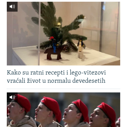
Kako su ratni recepti i lego-vitezovi
vraćali život u normalu devedesetih