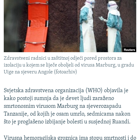
ISPRIČAJ MI
DNEVNO@RSE
SPECIJALI RSE
VIŠE OD NASLOVA
PRATITE NAS
GENOCID U SREBRENICI
Zdravstveni radnici u zaštitnoj odjeći pored prostora za
POPLAVE I KLIZIŠTA U BIH 2024.
izolaciju u kojem se liječe oboljeli od virusa Marburg, u gradu
Uige na sjeveru Angole (fotoarhiv)
TV LIBERTY
Sve RFE/RL stranice
POST SCRIPTUM
Svjetska zdravstvena organizacija (WHO) objavila je
MOJA EVROPA
kako postoji sumnja da je devet ljudi zaraženo
smrtonosnim virusom Marburg na sjeverozapadu
TRI DECENIJE OD RATA U BIH
Tanzanije, od kojih je osam umrlo, sedmicama nakon
SVE KARTE DEJTONA
što je proglašeno izbijanje bolesti u susjednoj Ruandi.
NASTANAK I RASPAD JUGOSLAVIJE
Virusna hemoragijska groznica ima stopu smrtnosti i do