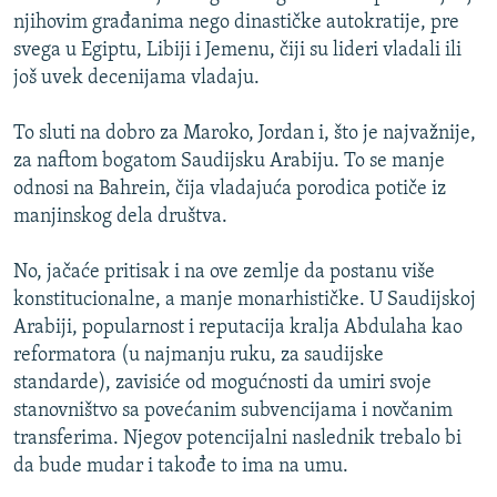
h
d
njihovim građanima nego dinastičke autokratije, pre
o
n
svega u Egiptu, Libiji i Jemenu, čiji su lideri vladali ili
d
i
još uvek decenijama vladaju.
n
s
i
l
To sluti na dobro za Maroko, Jordan i, što je najvažnije,
s
a
za naftom bogatom Saudijsku Arabiju. To se manje
l
j
odnosi na Bahrein, čija vladajuća porodica potiče iz
a
d
manjinskog dela društva.
j
d
No, jačaće pritisak i na ove zemlje da postanu više
konstitucionalne, a manje monarhističke. U Saudijskoj
Arabiji, popularnost i reputacija kralja Abdulaha kao
reformatora (u najmanju ruku, za saudijske
standarde), zavisiće od mogućnosti da umiri svoje
stanovništvo sa povećanim subvencijama i novčanim
transferima. Njegov potencijalni naslednik trebalo bi
da bude mudar i takođe to ima na umu.