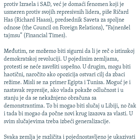
protiv Izraela i SAD, već je domaći fenomen koji je
usmeren protiv svojih represivnih lidera, piše Ričard
Has (Richard Haass), predsednik Saveta za spoljne
odnose (the Council on Foreign Relations), “Fajnenšel
tajmsu” (Financial Times).
Međutim, ne možemo biti sigurni da li je reč o istinskoj
demokratskoj revoluciji. U pojedinim zemljama,
protesti se neće završiti uspešno. U drugim, mogu biti
haotični, naročito ako opozicija ostvari cilj da zbaci
režime. Misli se na primer Egipta i Tunisa. Moguć je i
nastavak represije, ako vlada pokaže odlučnost i u
stanju je da se nekažnjeno obračuna sa
demonstrantima. To bi mogao biti slučaj u Libiji, no čak
i tada bi mogao da počne novi krug izazova za vlasti. U
svim slučajevima treba izbeći generalizacije.
Svaka zemlja je različita i pojednostavljeno je ukazivati