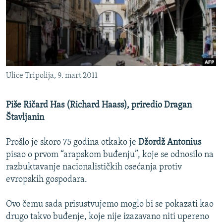
ISPRIČAJ MI
DNEVNO@RSE
SPECIJALI RSE
VIŠE OD NASLOVA
PRATITE NAS
Ulice Tripolija, 9. mart 2011
GENOCID U SREBRENICI
POPLAVE I KLIZIŠTA U BIH 2024.
Piše Ričard Has (Richard Haass), priredio Dragan
TV LIBERTY
Štavljanin
Sve RFE/RL stranice
POST SCRIPTUM
Prošlo je skoro 75 godina otkako je
Džordž Antonius
MOJA EVROPA
pisao o prvom “arapskom buđenju”, koje se odnosilo na
razbuktavanje nacionalističkih osećanja protiv
TRI DECENIJE OD RATA U BIH
evropskih gospodara.
SVE KARTE DEJTONA
Ovo čemu sada prisustvujemo moglo bi se pokazati kao
NASTANAK I RASPAD JUGOSLAVIJE
drugo takvo buđenje, koje nije izazavano niti upereno