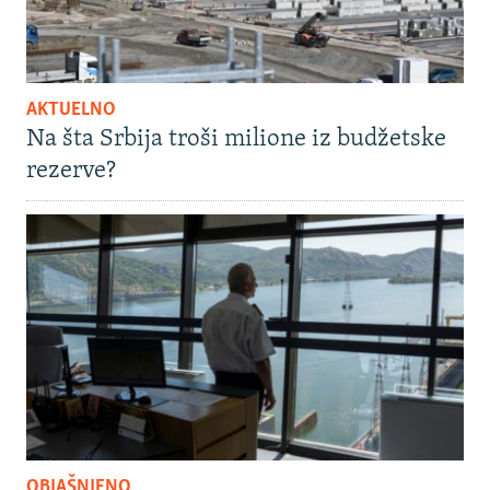
AKTUELNO
Na šta Srbija troši milione iz budžetske
rezerve?
OBJAŠNJENO