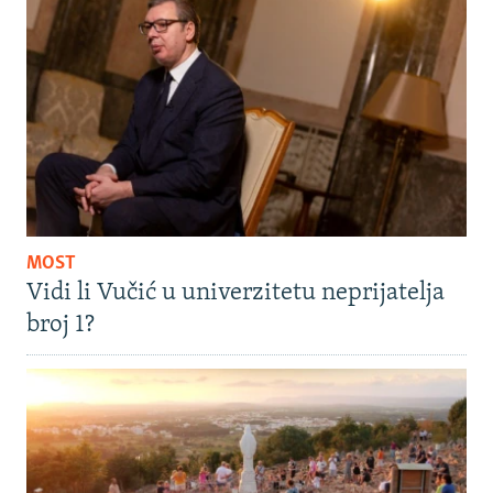
MOST
Vidi li Vučić u univerzitetu neprijatelja
broj 1?