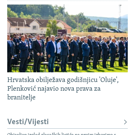
Hrvatska obilježava godišnjicu 'Oluje',
Plenković najavio nova prava za
branitelje
Vesti/Vijesti