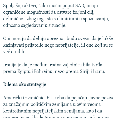
Spoljašnji akteri, čak i moćni poput SAD, imaju
ograničene mogućnosti da ostvare željeni cilj,
delimično i zbog toga što su limitirani u spoznavanju,
odnosno sagledavanju situacije.
Oni moraju da deluju oprezno i budu svesni da je lakše
kažnjavati prijatelje nego neprijatelje, ili one koji su se
već otuđili.
Ironija je da je međunarodna zajednica bila tvrđa
prema Egiptu i Bahreinu, nego prema Siriji i Iranu.
Dilema oko strategije
Američki i zvaničnici EU treba da pojačaju javne pozive
za značajnim političkim zemljama u ovim veoma
kontrolisanim neprijateljskim zemljama, kao i da
usmere pomoć ka legitimnim opozicionim pokretima.