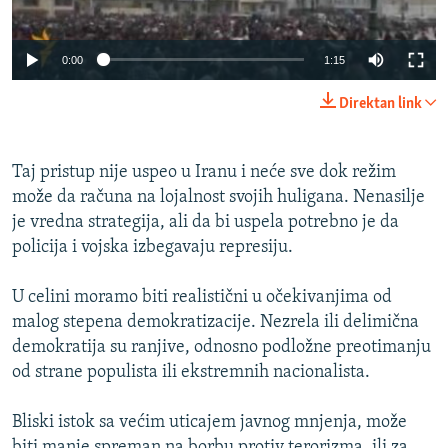
0:00
1:15
Direktan link
Taj pristup nije uspeo u Iranu i neće sve dok režim
može da računa na lojalnost svojih huligana. Nenasilje
je vredna strategija, ali da bi uspela potrebno je da
policija i vojska izbegavaju represiju.
U celini moramo biti realistični u očekivanjima od
malog stepena demokratizacije. Nezrela ili delimična
demokratija su ranjive, odnosno podložne preotimanju
od strane populista ili ekstremnih nacionalista.
Bliski istok sa većim uticajem javnog mnjenja, može
biti manje spreman na borbu protiv terorizma, ili za