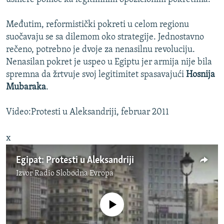
Međutim, reformistički pokreti u celom regionu
suočavaju se sa dilemom oko strategije. Jednostavno
rečeno, potrebno je dvoje za nenasilnu revoluciju.
Nenasilan pokret je uspeo u Egiptu jer armija nije bila
spremna da žrtvuje svoj legitimitet spasavajući
Hosnija
Mubaraka
.
Video:Protesti u Aleksandriji, februar 2011
x
Egipat: Protesti u Aleksandriji
Izvor
Radio Slobodna Evropa
No media source currently available