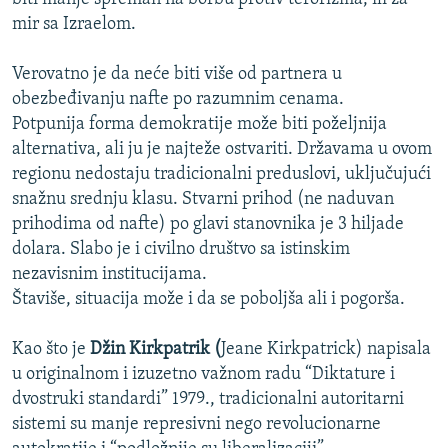
mir sa Izraelom.
Verovatno je da neće biti više od partnera u
obezbeđivanju nafte po razumnim cenama.
Potpunija forma demokratije može biti poželjnija
alternativa, ali ju je najteže ostvariti. Državama u ovom
regionu nedostaju tradicionalni preduslovi, uključujući
snažnu srednju klasu. Stvarni prihod (ne naduvan
prihodima od nafte) po glavi stanovnika je 3 hiljade
dolara. Slabo je i civilno društvo sa istinskim
nezavisnim institucijama.
Štaviše, situacija može i da se poboljša ali i pogorša.
Kao što je
Džin Kirkpatrik (
Jeane Kirkpatrick) napisala
u originalnom i izuzetno važnom radu “Diktature i
dvostruki standardi” 1979., tradicionalni autoritarni
sistemi su manje represivni nego revolucionarne