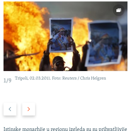
Tripoli, 02.03.2011. Foto: Reuters / Chris Helgren
1/9
P
N
r
a
e
r
t
e
Istinske monarhije u regionu izgleda su su prihvatljivije