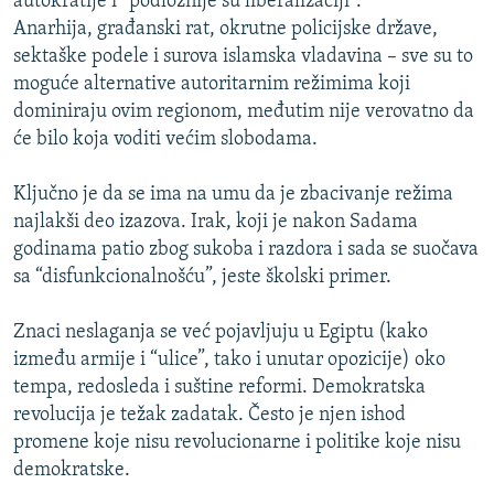
autokratije i “podložnije su liberalizaciji”.
Anarhija, građanski rat, okrutne policijske države,
sektaške podele i surova islamska vladavina – sve su to
moguće alternative autoritarnim režimima koji
dominiraju ovim regionom, međutim nije verovatno da
će bilo koja voditi većim slobodama.
Ključno je da se ima na umu da je zbacivanje režima
najlakši deo izazova. Irak, koji je nakon Sadama
godinama patio zbog sukoba i razdora i sada se suočava
sa “disfunkcionalnošću”, jeste školski primer.
Znaci neslaganja se već pojavljuju u Egiptu (kako
između armije i “ulice”, tako i unutar opozicije) oko
tempa, redosleda i suštine reformi. Demokratska
revolucija je težak zadatak. Često je njen ishod
promene koje nisu revolucionarne i politike koje nisu
demokratske.