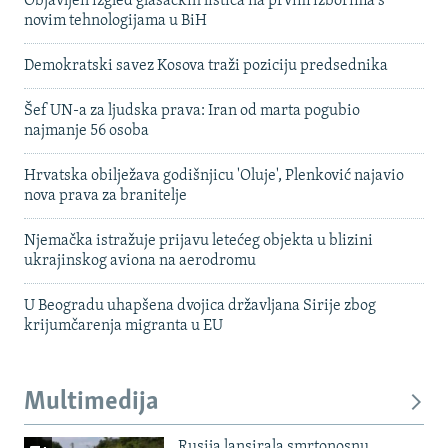
Objavljen izgled glasačkih listića na prvim izborima s
novim tehnologijama u BiH
Demokratski savez Kosova traži poziciju predsednika
Šef UN-a za ljudska prava: Iran od marta pogubio
najmanje 56 osoba
Hrvatska obilježava godišnjicu 'Oluje', Plenković najavio
nova prava za branitelje
Njemačka istražuje prijavu letećeg objekta u blizini
ukrajinskog aviona na aerodromu
U Beogradu uhapšena dvojica državljana Sirije zbog
krijumčarenja migranta u EU
Multimedija
Rusija lansirala smrtonosnu