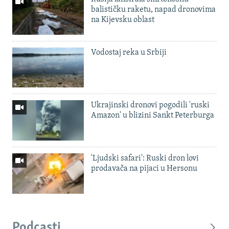
balističku raketu, napad dronovima
na Kijevsku oblast
Vodostaj reka u Srbiji
Ukrajinski dronovi pogodili 'ruski
Amazon' u blizini Sankt Peterburga
'Ljudski safari': Ruski dron lovi
prodavača na pijaci u Hersonu
Podcasti