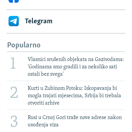
Telegram
Popularno
1
Vlasnici srušenih objekata na Gazivodama:
'Godinama smo gradili i za nekoliko sati
ostali bez svega'
2
Kurti u Zubinom Potoku: Iskopavanja bi
mogla trajati mjesecima, Srbija bi trebala
otvoriti arhive
3
Rusi u Crnoj Gori traže nove adrese nakon
uvođenja viza