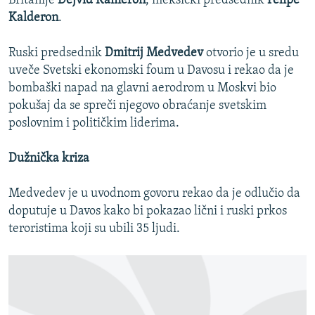
Britanije
Dejvid Kameron
, meksički predsednik
Felipe
Kalderon
.
Ruski predsednik
Dmitrij Medvedev
otvorio je u sredu
uveče Svetski ekonomski foum u Davosu i rekao da je
bombaški napad na glavni aerodrom u Moskvi bio
pokušaj da se spreči njegovo obraćanje svetskim
poslovnim i političkim liderima.
Dužnička kriza
Medvedev je u uvodnom govoru rekao da je odlučio da
doputuje u Davos kako bi pokazao lični i ruski prkos
teroristima koji su ubili 35 ljudi.