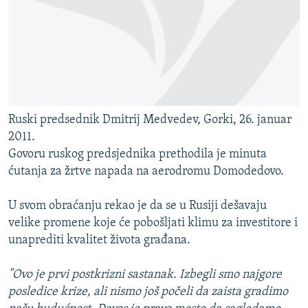
Ruski predsednik Dmitrij Medvedev, Gorki, 26. januar
2011.
Govoru ruskog predsjednika prethodila je minuta
ćutanja za žrtve napada na aerodromu Domodedovo.
U svom obraćanju rekao je da se u Rusiji dešavaju
velike promene koje će pobošljati klimu za investitore i
unaprediti kvalitet života građana.
"Ovo je prvi postkrizni sastanak. Izbegli smo najgore
posledice krize, ali nismo još počeli da zaista gradimo