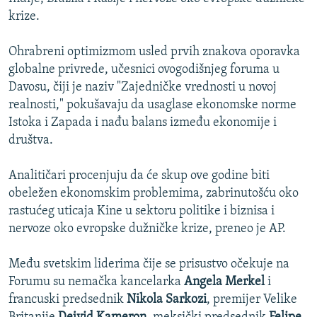
krize.
Ohrabreni optimizmom usled prvih znakova oporavka
globalne privrede, učesnici ovogodišnjeg foruma u
Davosu, čiji je naziv "Zajedničke vrednosti u novoj
realnosti," pokušavaju da usaglase ekonomske norme
Istoka i Zapada i nađu balans između ekonomije i
društva.
Analitičari procenjuju da će skup ove godine biti
obeležen ekonomskim problemima, zabrinutošću oko
rastućeg uticaja Kine u sektoru politike i biznisa i
nervoze oko evropske dužničke krize, preneo je AP.
Među svetskim liderima čije se prisustvo očekuje na
Forumu su nemačka kancelarka
Angela Merkel
i
francuski predsednik
Nikola Sarkozi
, premijer Velike