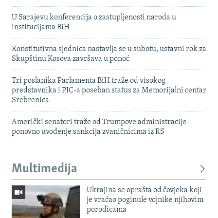
U Sarajevu konferencija o zastupljenosti naroda u
institucijama BiH
Konstitutivna sjednica nastavlja se u subotu, ustavni rok za
Skupštinu Kosova završava u ponoć
Tri poslanika Parlamenta BiH traže od visokog
predstavnika i PIC-a poseban status za Memorijalni centar
Srebrenica
Američki senatori traže od Trumpove administracije
ponovno uvođenje sankcija zvaničnicima iz RS
Multimedija
Ukrajina se oprašta od čovjeka koji
je vraćao poginule vojnike njihovim
porodicama