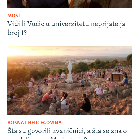
MOST
Vidi li Vučić u univerzitetu neprijatelja
broj 1?
BOSNA I HERCEGOVINA
Šta su govorili zvaničnici, a šta se zna o