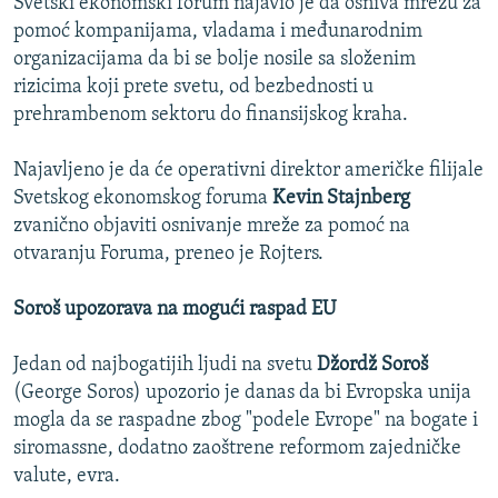
Svetski ekonomski forum najavio je da osniva mrežu za
pomoć kompanijama, vladama i međunarodnim
organizacijama da bi se bolje nosile sa složenim
rizicima koji prete svetu, od bezbednosti u
prehrambenom sektoru do finansijskog kraha.
Najavljeno je da će operativni direktor američke filijale
Svetskog ekonomskog foruma
Kevin Stajnberg
zvanično objaviti osnivanje mreže za pomoć na
otvaranju Foruma, preneo je Rojters.
Soroš upozorava na mogući raspad EU
Jedan od najbogatijih ljudi na svetu
Džordž Soroš
(George Soros) upozorio je danas da bi Evropska unija
mogla da se raspadne zbog "podele Evrope" na bogate i
siromassne, dodatno zaoštrene reformom zajedničke
valute, evra.