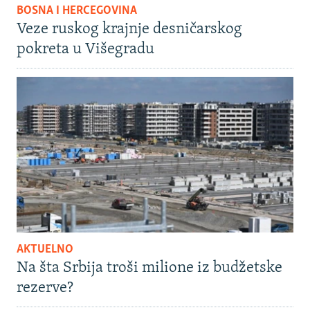
BOSNA I HERCEGOVINA
Veze ruskog krajnje desničarskog
pokreta u Višegradu
AKTUELNO
Na šta Srbija troši milione iz budžetske
rezerve?