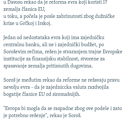
u Davosu rekao da je reforma evra koji koristi 17
zemalja članica EU,
u toku, a počela je posle zabrinutosti zbog dužničke
krize u Grčkoj i Irskoj.
Jedan od nedostataka evra koji ima zajedničku
centralnu banku, ali ne i zajednički budžet, po
Soroševim rečima, rešen je stvaranjem trajne Evropske
institucije za finansijsku stabilnost, stvorene za
spasavanje zemalja pritisnutih dugovima.
Soroš je međutim rekao da reforme ne rešavaju pravu
nevolju evra - da je zajedniccka valuta razdvojila
bogatije članice EU od siromašnijih.
"Evropa bi mogla da se raspadne zbog ove podele i zato
je potrebno rešenje", rekao je Soroš.