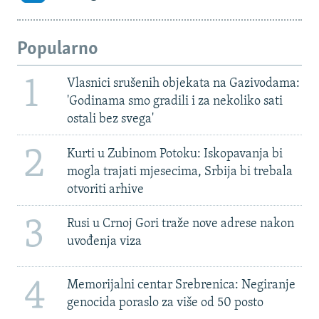
Popularno
1
Vlasnici srušenih objekata na Gazivodama:
'Godinama smo gradili i za nekoliko sati
ostali bez svega'
2
Kurti u Zubinom Potoku: Iskopavanja bi
mogla trajati mjesecima, Srbija bi trebala
otvoriti arhive
3
Rusi u Crnoj Gori traže nove adrese nakon
uvođenja viza
4
Memorijalni centar Srebrenica: Negiranje
genocida poraslo za više od 50 posto