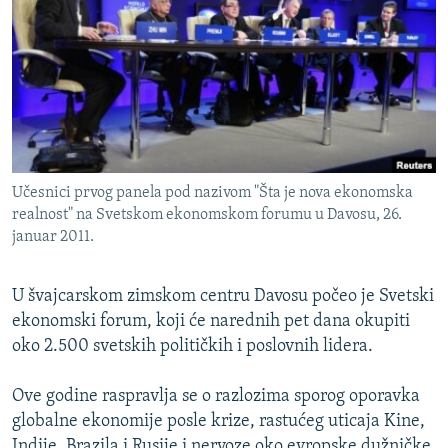
ISPRIČAJ MI
DNEVNO@RSE
SPECIJALI RSE
VIŠE OD NASLOVA
PRATITE NAS
GENOCID U SREBRENICI
Učesnici prvog panela pod nazivom "Šta je nova ekonomska
POPLAVE I KLIZIŠTA U BIH 2024.
realnost" na Svetskom ekonomskom forumu u Davosu, 26.
TV LIBERTY
Sve RFE/RL stranice
januar 2011.
POST SCRIPTUM
U švajcarskom zimskom centru Davosu počeo je Svetski
MOJA EVROPA
ekonomski forum, koji će narednih pet dana okupiti
TRI DECENIJE OD RATA U BIH
oko 2.500 svetskih političkih i poslovnih lidera.
SVE KARTE DEJTONA
Ove godine raspravlja se o razlozima sporog oporavka
NASTANAK I RASPAD JUGOSLAVIJE
globalne ekonomije posle krize, rastućeg uticaja Kine,
Indije, Brazila i Rusije i nervoze oko evropske dužničke