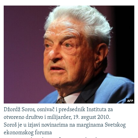
Džordž Soros, osnivač i predsednik Instituta za
otvoreno društvo i milijarder, 19. avgust 2010.
Soroš je u izjavi novinarima na marginama Svetskog
ekonomskog foruma