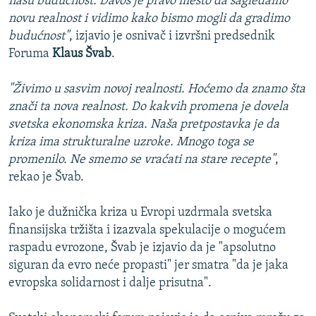
našu budućnost. Davos je pravo mesto da sagledamo
novu realnost i vidimo kako bismo mogli da gradimo
budućnost"
, izjavio je osnivač i izvršni predsednik
Foruma
Klaus Švab
.
"Živimo u sasvim novoj realnosti. Hoćemo da znamo šta
znači ta nova realnost. Do kakvih promena je dovela
svetska ekonomska kriza. Naša pretpostavka je da
kriza ima strukturalne uzroke. Mnogo toga se
promenilo. Ne smemo se vraćati na stare recepte"
,
rekao je Švab.
Iako je dužnička kriza u Evropi uzdrmala svetska
finansijska tržišta i izazvala spekulacije o mogućem
raspadu evrozone, Švab je izjavio da je "apsolutno
siguran da evro neće propasti" jer smatra "da je jaka
evropska solidarnost i dalje prisutna".