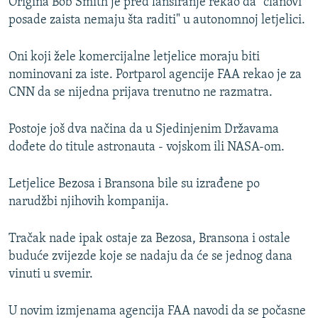
Origina Bob Smith je pred lansiranje rekao da "članovi
posade zaista nemaju šta raditi" u autonomnoj letjelici.
Oni koji žele komercijalne letjelice moraju biti
nominovani za iste. Portparol agencije FAA rekao je za
CNN da se nijedna prijava trenutno ne razmatra.
Postoje još dva načina da u Sjedinjenim Državama
dođete do titule astronauta - vojskom ili NASA-om.
Letjelice Bezosa i Bransona bile su izrađene po
narudžbi njihovih kompanija.
Tračak nade ipak ostaje za Bezosa, Bransona i ostale
buduće zvijezde koje se nadaju da će se jednog dana
vinuti u svemir.
U novim izmjenama agencija FAA navodi da se počasne