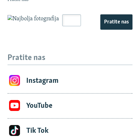
Pratite nas
Pratite nas
Instagram
YouTube
Tik Tok