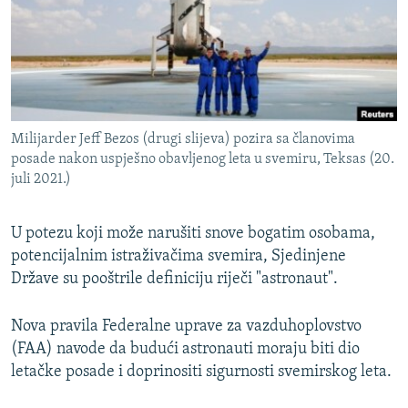
ISPRIČAJ MI
DNEVNO@RSE
SPECIJALI RSE
VIŠE OD NASLOVA
PRATITE NAS
Milijarder Jeff Bezos (drugi slijeva) pozira sa članovima
GENOCID U SREBRENICI
posade nakon uspješno obavljenog leta u svemiru, Teksas (20.
juli 2021.)
POPLAVE I KLIZIŠTA U BIH 2024.
TV LIBERTY
Sve RFE/RL stranice
U potezu koji može narušiti snove bogatim osobama,
POST SCRIPTUM
potencijalnim istraživačima svemira, Sjedinjene
Države su pooštrile definiciju riječi "astronaut".
MOJA EVROPA
TRI DECENIJE OD RATA U BIH
Nova pravila Federalne uprave za vazduhoplovstvo
SVE KARTE DEJTONA
(FAA) navode da budući astronauti moraju biti dio
letačke posade i doprinositi sigurnosti svemirskog leta.
NASTANAK I RASPAD JUGOSLAVIJE