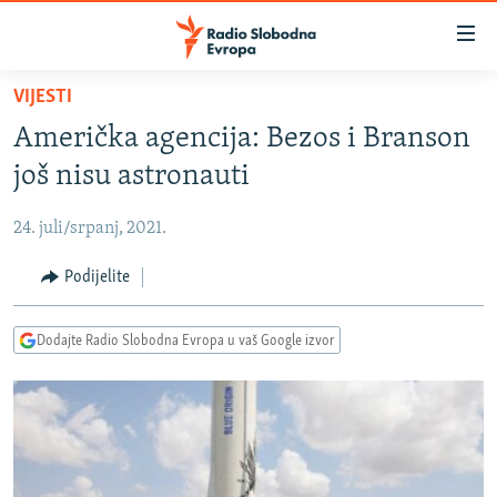
Dostupni
linkovi
Pređite
VIJESTI
na
VIJESTI
Američka agencija: Bezos i Branson
glavni
BOSNA I HERCEGOVINA
sadržaj
još nisu astronauti
SRBIJA
Pređite
na
24. juli/srpanj, 2021.
KOSOVO
glavnu
CRNA GORA
Podijelite
navigaciju
Pređite
VIZUELNO
na
Dodajte Radio Slobodna Evropa u vaš Google izvor
PODCASTI
VIDEO
pretragu
RAT U UKRAJINI
FOTOGALERIJE
KINA NA BALKANU
INFOGRAFIKE
RSE PRIČE IZ SVIJETA