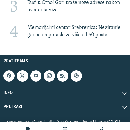
3
Rusi u Crnoj Gori traže nove adrese nakon
uvođenja viza
4
Memorijalni centar Srebrenica: Negiranje
genocida poraslo za više od 50 posto
PRATITE NAS
INFO
PRETRAŽI
Sva prava zadržana. Radio Free Europe / Radio Liberty © 2026
RFE/RL, Inc.