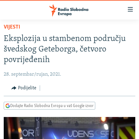
Dostupni
linkovi
Pređite
VIJESTI
na
VIJESTI
Eksplozija u stambenom području
glavni
BOSNA I HERCEGOVINA
sadržaj
švedskog Geteborga, četvoro
SRBIJA
Pređite
povrijeđenih
na
KOSOVO
glavnu
28. septembar/rujan, 2021.
CRNA GORA
navigaciju
Pređite
Podijelite
VIZUELNO
na
PODCASTI
VIDEO
pretragu
Dodajte Radio Slobodna Evropa u vaš Google izvor
RAT U UKRAJINI
FOTOGALERIJE
KINA NA BALKANU
INFOGRAFIKE
RSE PRIČE IZ SVIJETA