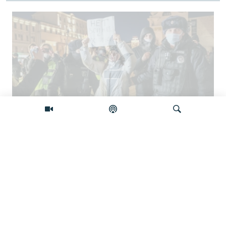
'Građanska smrt': Kremlj državljanstvo
koristi kao oružje protiv prognanih Rusa
Pretraživač