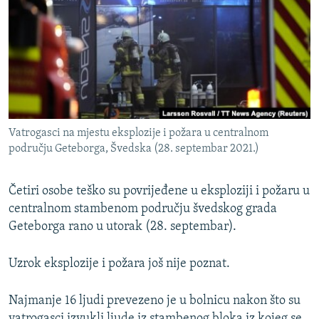
ISPRIČAJ MI
DNEVNO@RSE
SPECIJALI RSE
VIŠE OD NASLOVA
PRATITE NAS
GENOCID U SREBRENICI
Vatrogasci na mjestu eksplozije i požara u centralnom
POPLAVE I KLIZIŠTA U BIH 2024.
području Geteborga, Švedska (28. septembar 2021.)
TV LIBERTY
Sve RFE/RL stranice
Četiri osobe teško su povrijeđene u eksploziji i požaru u
POST SCRIPTUM
centralnom stambenom području švedskog grada
MOJA EVROPA
Geteborga rano u utorak (28. septembar).
TRI DECENIJE OD RATA U BIH
Uzrok eksplozije i požara još nije poznat.
SVE KARTE DEJTONA
NASTANAK I RASPAD JUGOSLAVIJE
Najmanje 16 ljudi prevezeno je u bolnicu nakon što su
vatrogasci izvukli ljude iz stambenog bloka iz kojeg se