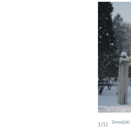
ISPRIČAJ MI
DNEVNO@RSE
SPECIJALI RSE
VIŠE OD NASLOVA
GENOCID U SREBRENICI
POPLAVE I KLIZIŠTA U BIH 2024.
TV LIBERTY
POST SCRIPTUM
MOJA EVROPA
TRI DECENIJE OD RATA U BIH
SVE KARTE DEJTONA
NASTANAK I RASPAD JUGOSLAVIJE
Zemaljski
1/11