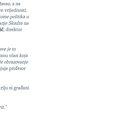
avao, a na
e vrijednosti,
tome politika u
danje Skadra na
ić
, direktor
sve je to
anu vlast koja
o je obrazovanje
njuje profesor
riju ni građani
t.''