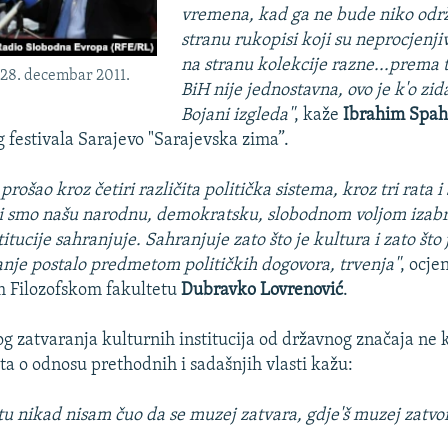
vremena, kad ga ne bude niko održ
stranu rukopisi koji su neprocjenjiv
na stranu kolekcije razne...prema 
 28. decembar 2011.
BiH nije jednostavna, ovo je k'o zi
Bojani izgleda''
, kaže
Ibrahim Spah
estivala Sarajevo "Sarajevska zima”.
prošao kroz četiri različita politička sistema, kroz tri rata i 
li smo našu narodnu, demokratsku, slobodnom voljom izabr
stitucije sahranjuje. Sahranjuje zato što je kultura i zato št
nanje postalo predmetom političkih dogovora, trvenja''
, ocje
m Filozofskom fakultetu
Dubravko Lovrenović
.
g zatvaranja kulturnih institucija od državnog značaja ne k
ta o odnosu prethodnih i sadašnjih vlasti kažu:
etu nikad nisam čuo da se muzej zatvara, gdje'š muzej zatvori