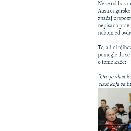
Neke od bosans
Austrougarske,
značaj prepozna
nepisano pravi
nekom od ovda
To, ali ni njih
pomoglo da se 
o tome kaže:
''Ovo je vlast 
vlast koja se b