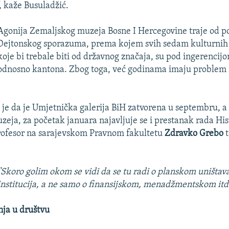
, kaže Busuladžić.
Agonija Zemaljskog muzeja Bosne I Hercegovine traje od po
Dejtonskog sporazuma, prema kojem svih sedam kulturnih i
koje bi trebale biti od državnog značaja, su pod ingerencijo
odnosno kantona. Zbog toga, već godinama imaju problem 
a je da je Umjetnička galerija BiH zatvorena u septembru, 
eja, za početak januara najavljuje se i prestanak rada His
rofesor na sarajevskom Pravnom fakultetu
Zdravko Grebo
t
''Skoro golim okom se vidi da se tu radi o planskom uništav
institucija, a ne samo o finansijskom, menadžmentskom itd.
nja u društvu