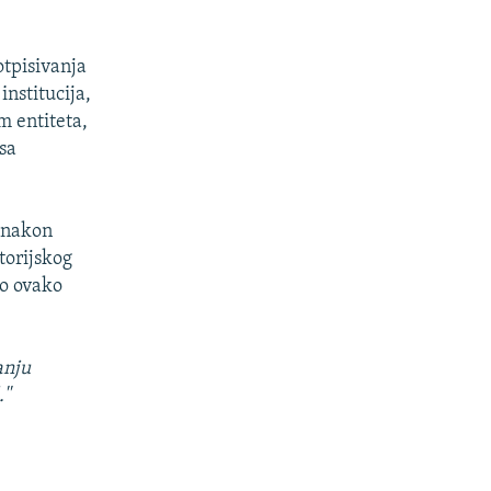
tpisivanja
nstitucija,
m entiteta,
sa
a nakon
torijskog
o ovako
anju
''