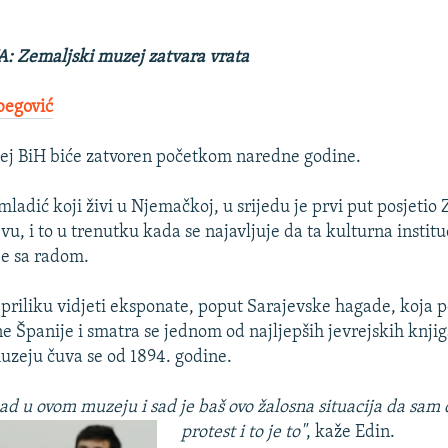
 Zemaljski muzej zatvara vrata
begović
ej BiH biće zatvoren početkom naredne godine.
 mladić koji živi u Njemačkoj, u srijedu je prvi put posjetio
u, i to u trenutku kada se najavljuje da ta kulturna institu
je sa radom.
 priliku vidjeti eksponate, poput Sarajevske hagade, koja p
e Španije i smatra se jednom od najljepših jevrejskih knjig
zeju čuva se od 1894. godine.
kad u ovom muzeju i sad je baš ovo žalosna situacija da sam
protest i to je to"
, kaže Edin.