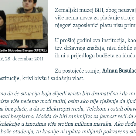
Zemaljski muzej BiH, zbog neusvaj
više nema novca za plaćanje struje i
njegovi zaposlenici platu nisu primi
U prošloj godini ova institucija, kao
tzv. državnog značaja, nisu dobile
ih ni u prijedlogu budžeta za iduću
ć, 28. decembar 2011.
Za postojeće stanje,
Adnan Busulad
stitucije, krivi bivšu i sadašnju vlast.
mo da će situacija koja slijedi zaista biti dramatična i da 
ista više nećemo moći raditi, osim ako nije
rješenje da ljud
 bez plaće, a da se Elektroprivreda, Telekom i ostali oba
vati besplatno. Možda će biti zanimljivo za javnost reći da
kolekcije u iznosima više stotina miliona maraka. Ako dođe
 bože otuđenja, tu kasnije ni uplata milijardi pokvarenu sit