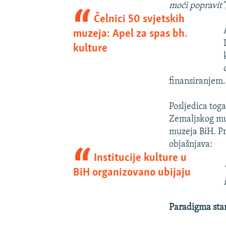
moći popravit"
Čelnici 50 svjetskih
muzeja: Apel za spas bh.
kulture
finansiranjem.
Posljedica tog
Zemaljskog muz
muzeja BiH. P
objašnjava:
Institucije kulture u
BiH organizovano ubijaju
Paradigma sta