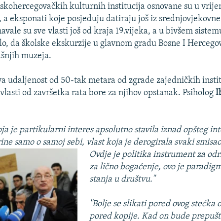
kohercegovačkih kulturnih institucija osnovane su u vrij
 a eksponati koje posjeduju datiraju još iz srednjovjekovne
vale su sve vlasti još od kraja 19.vijeka, a u bivšem sistemu
lo, da školske ekskurzije u glavnom gradu Bosne I Hercego
šnjih muzeja.
ova udaljenost od 50-tak metara od zgrade zajedničkih instit
vlasti od završetka rata bore za njihov opstanak. Psiholog
I
koja je partikularni interes apsolutno stavila iznad opšteg in
rine samo o samoj sebi, vlast koja je derogirala
svaki smisao
Ovdje je politika instrument za odr
za lično bogaćenje, ovo je paradig
stanja u društvu.''
''Bolje se slikati pored ovog stećka 
pored kopije. Kad on bude prepuš