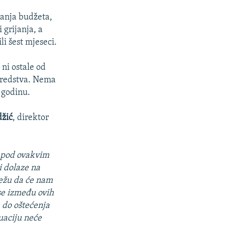
anja budžeta,
 grijanja, a
li šest mjeseci.
 ni ostale od
 sredstva. Nema
 godinu.
žić
, direktor
mi pod ovakvim
i dolaze na
vežu da će nam
 se između ovih
 do oštećenja
uaciju neće