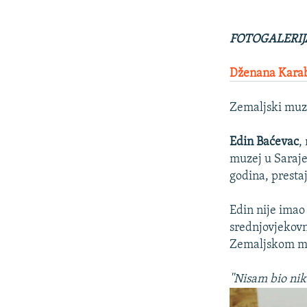
FOTOGALERIJA:
Dženana Kara
Zemaljski muz
Edin Baćevac
,
muzej u Sarajev
godina, presta
Edin nije imao
srednjovjekovn
Zemaljskom mu
''Nisam bio ni