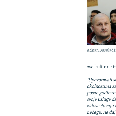
Adnan Busuladži
ove kulturne in
''Upozoravali s
okolnostima za
posao godinama
svoje usluge da
zidova čuvaju 
nečega, ne daj