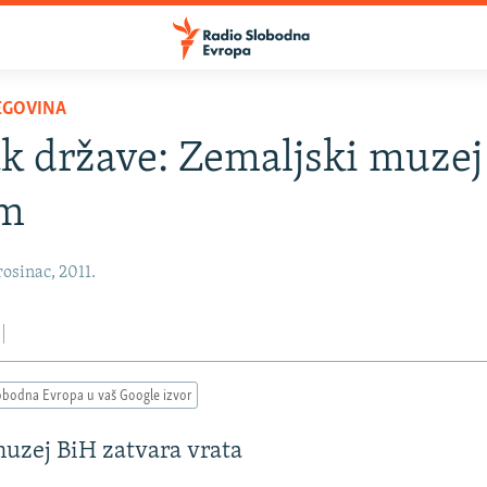
EGOVINA
 države: Zemaljski muzej
em
osinac, 2011.
obodna Evropa u vaš Google izvor
uzej BiH zatvara vrata