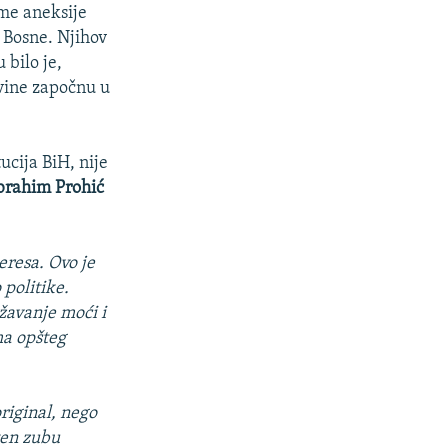
eme aneksije
 Bosne. Njihov
 bilo je,
vine započnu u
ucija BiH, nije
brahim Prohić
teresa. Ovo je
 politike.
žavanje moći i
ma opšteg
original, nego
ten zubu