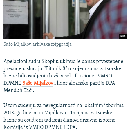
ISPRIČAJ MI
DNEVNO@RSE
SPECIJALI RSE
VIŠE OD NASLOVA
PRATITE NAS
Sašo Mijalkov, arhivska fotpgrafija
GENOCID U SREBRENICI
POPLAVE I KLIZIŠTA U BIH 2024.
Apelacioni sud u Skoplju ukinuo je danas prvostepene
TV LIBERTY
presude u slučaju "Titanik 3" u kojem su na zatvorske
Sve RFE/RL stranice
kazne bili osudjeni i bivši visoki funcioner VMRO
POST SCRIPTUM
DPMNE
Sašo Mijalkov
i lider albanske partije DPA
MOJA EVROPA
Menduh Tači.
TRI DECENIJE OD RATA U BIH
U tom suđenju za neregularnosti na lokalnim izborima
SVE KARTE DEJTONA
2013. godine osim Mijalkova i Tačija na zatvorske
kazne su osudjeni tadašnji članovi državne izborne
NASTANAK I RASPAD JUGOSLAVIJE
Komisije iz VMRO DPMNE i DPA.