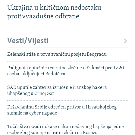
Ukrajina u kritičnom nedostaku
protivvazdušne odbrane
Vesti/Vijesti
Zelenski stiže u prvu zvaničnu posjetu Beogradu
Podignuta optužnica za ratne zločine u Đakovici protiv 20
osoba, uključujući Radoičića
SAD uputile zahtev za izručenje iranskog hakera
uhapšenog u Crnoj Gori
Državljaninu Srbije određen pritvor u Hrvatskoj zbog
sumnje na cyber napade
Tužilaštvo izvodi dokaze nakon nedavnog hapšenja jedne
osobe zbog sumnje na ratni zločin na Kosovu