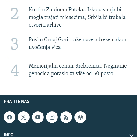
2
Kurti u Zubinom Potoku: Iskopavanja bi
mogla trajati mjesecima, Srbija bi trebala
otvoriti arhive
3
Rusi u Crnoj Gori traže nove adrese nakon
uvođenja viza
4
Memorijalni centar Srebrenica: Negiranje
genocida poraslo za više od 50 posto
PRATITE NAS
INFO