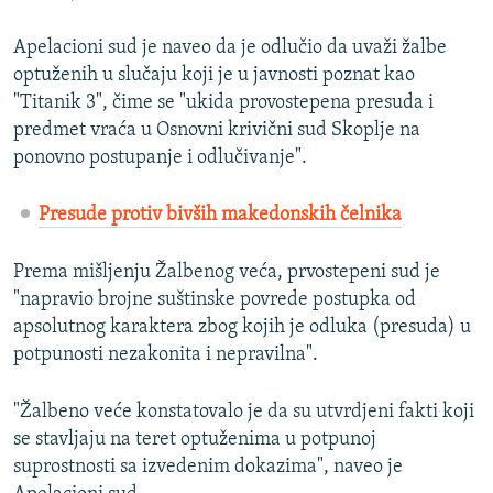
Apelacioni sud je naveo da je odlučio da uvaži žalbe
optuženih u slučaju koji je u javnosti poznat kao
"Titanik 3", čime se "ukida provostepena presuda i
predmet vraća u Osnovni krivični sud Skoplje na
ponovno postupanje i odlučivanje".
Presude protiv bivših makedonskih čelnika
Prema mišljenju Žalbenog veća, prvostepeni sud je
"napravio brojne suštinske povrede postupka od
apsolutnog karaktera zbog kojih je odluka (presuda) u
potpunosti nezakonita i nepravilna".
"Žalbeno veće konstatovalo je da su utvrdjeni fakti koji
se stavljaju na teret optuženima u potpunoj
suprostnosti sa izvedenim dokazima", naveo je