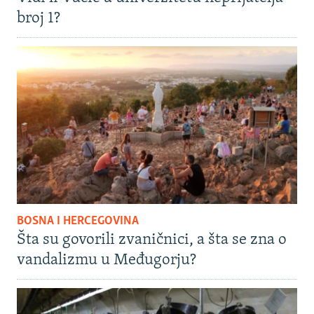
broj 1?
BOSNA I HERCEGOVINA
Šta su govorili zvaničnici, a šta se zna o
vandalizmu u Međugorju?