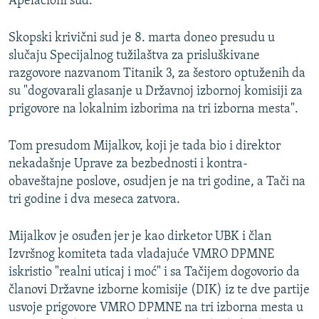
Apelacioni sud.
Skopski krivični sud je 8. marta doneo presudu u
slučaju Specijalnog tužilaštva za prisluškivane
razgovore nazvanom Titanik 3, za šestoro optuženih da
su "dogovarali glasanje u Državnoj izbornoj komisiji za
prigovore na lokalnim izborima na tri izborna mesta".
Tom presudom Mijalkov, koji je tada bio i direktor
nekadašnje Uprave za bezbednosti i kontra-
obaveštajne poslove, osudjen je na tri godine, a Tači na
tri godine i dva meseca zatvora.
Mijalkov je osuđen jer je kao dirketor UBK i član
Izvršnog komiteta tada vladajuće VMRO DPMNE
iskristio "realni uticaj i moć" i sa Tačijem dogovorio da
članovi Državne izborne komisije (DIK) iz te dve partije
usvoje prigovore VMRO DPMNE na tri izborna mesta u