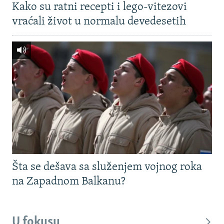
Kako su ratni recepti i lego-vitezovi
vraćali život u normalu devedesetih
Šta se dešava sa služenjem vojnog roka
na Zapadnom Balkanu?
U fokusu