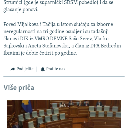
Strumici (gde je suparnički SDSM pobedio) i da se
glasanje ponovi.
Pored Mijalkova i Tačija u istom slučaju za izborne
neregularnosti na tri godine osudjeni su tadašnji
članovi DIK iz VMRO DPMNE Sašo Srcev, Vlatko
Sajkovski i Aneta Stefanovska, a član iz DPA Bedredin
Ibraimi je dobio četiri i po godine.
Podijelite
Pratite nas
Više priča