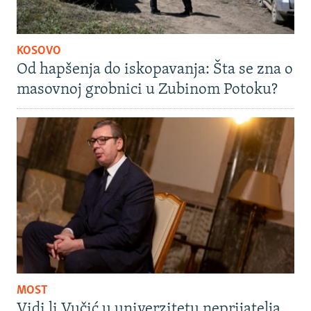
KOSOVO
Od hapšenja do iskopavanja: Šta se zna o
masovnoj grobnici u Zubinom Potoku?
MOST
Vidi li Vučić u univerzitetu neprijatelja