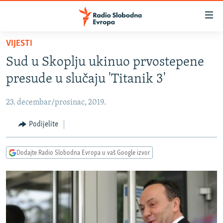
Dostupni
linkovi
Pređite
VIJESTI
na
VIJESTI
Sud u Skoplju ukinuo prvostepene
glavni
BOSNA I HERCEGOVINA
sadržaj
presude u slučaju 'Titanik 3'
SRBIJA
Pređite
na
23. decembar/prosinac, 2019.
KOSOVO
glavnu
CRNA GORA
Podijelite
navigaciju
Pređite
VIZUELNO
na
Dodajte Radio Slobodna Evropa u vaš Google izvor
PODCASTI
VIDEO
pretragu
RAT U UKRAJINI
FOTOGALERIJE
KINA NA BALKANU
INFOGRAFIKE
RSE PRIČE IZ SVIJETA