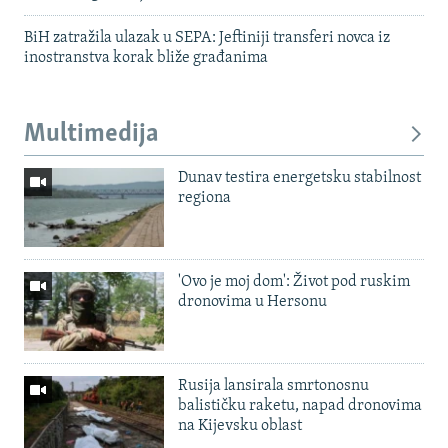
BiH zatražila ulazak u SEPA: Jeftiniji transferi novca iz
inostranstva korak bliže građanima
Multimedija
Dunav testira energetsku stabilnost
regiona
'Ovo je moj dom': Život pod ruskim
dronovima u Hersonu
Rusija lansirala smrtonosnu
balističku raketu, napad dronovima
na Kijevsku oblast