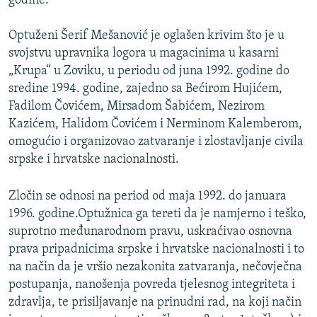
godine.
Optuženi Šerif Mešanović je oglašen krivim što je u
svojstvu upravnika logora u magacinima u kasarni
„Krupa“ u Zoviku, u periodu od juna 1992. godine do
sredine 1994. godine, zajedno sa Bećirom Hujićem,
Fadilom Čovićem, Mirsadom Šabićem, Nezirom
Kazićem, Halidom Čovićem i Nerminom Kalemberom,
omogućio i organizovao zatvaranje i zlostavljanje civila
srpske i hrvatske nacionalnosti.
Zločin se odnosi na period od maja 1992. do januara
1996. godine.Optužnica ga tereti da je namjerno i teško,
suprotno međunarodnom pravu, uskraćivao osnovna
prava pripadnicima srpske i hrvatske nacionalnosti i to
na način da je vršio nezakonita zatvaranja, nečovječna
postupanja, nanošenja povreda tjelesnog integriteta i
zdravlja, te prisiljavanje na prinudni rad, na koji način