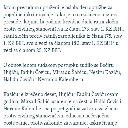
Istom presudom optuženi je oslobođen optužbe za
pojedine inkriminacije kako je to naznačeno u izreci
presude, kojima bi počinio krivično djelo ratni zločin
protiv civilnog stanovništva iz člana 173. stav 1. KZ BiH i
ratni zločin protiv ratnih zarobljenika iz člana 175. stav
1. KZ BiH, sve u vezi sa članom 180. stav 1. KZ BiH i u
vezi sa članom 29. KZ BiH.
U obnovljenom sudskom postupku sudilo se Bećiru
Hujiću, Fadilu Čoviću, Mirsadu Šabiću, Neziru Kaziću,
Halidu Čoviću i Nerminu Kalemberu.
Kaziću je izrečeno deset, Hujiću i Fadilu Čoviću osam
godina, Mirsad Šabić osuđen je na šest, a Halid Čović i
Nermin Kalember na po pet godina zatvora za zločin
protiv civilnog stanovništva, odnosno nečovječno
postupanje, protivzakonito zatvaranje, uskraćivanje