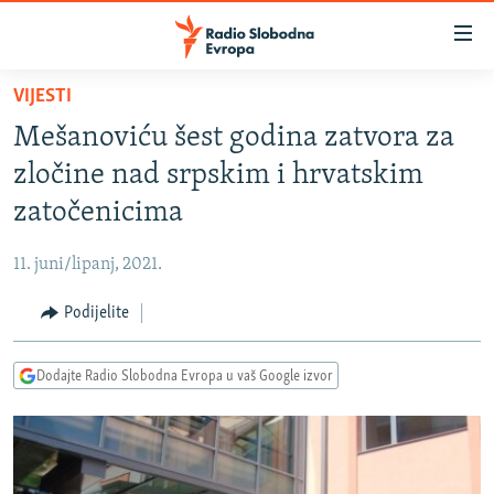
Dostupni
linkovi
Pređite
VIJESTI
na
VIJESTI
Mešanoviću šest godina zatvora za
glavni
BOSNA I HERCEGOVINA
sadržaj
zločine nad srpskim i hrvatskim
SRBIJA
Pređite
zatočenicima
na
KOSOVO
glavnu
11. juni/lipanj, 2021.
CRNA GORA
navigaciju
Pređite
Podijelite
VIZUELNO
na
PODCASTI
VIDEO
pretragu
Dodajte Radio Slobodna Evropa u vaš Google izvor
RAT U UKRAJINI
FOTOGALERIJE
KINA NA BALKANU
INFOGRAFIKE
RSE PRIČE IZ SVIJETA