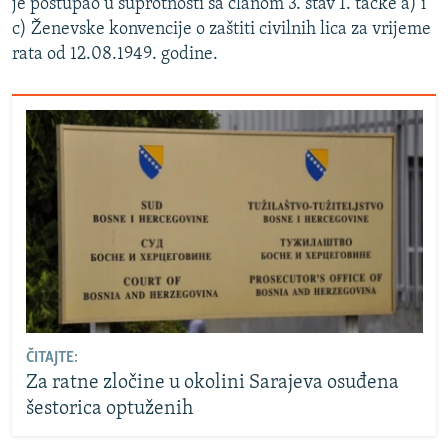
je postupao u suprotnosti sa članom 3. stav 1. tačke a) i
c) Ženevske konvencije o zaštiti civilnih lica za vrijeme
rata od 12.08.1949. godine.
ČITAJTE:
Za ratne zločine u okolini Sarajeva osuđena
šestorica optuženih