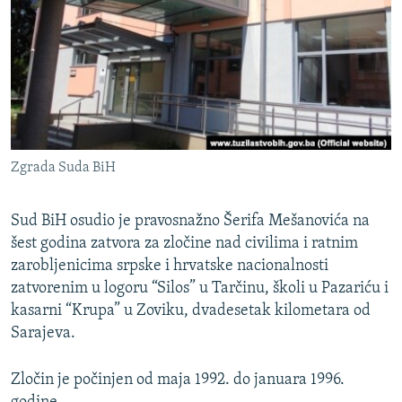
ISPRIČAJ MI
DNEVNO@RSE
SPECIJALI RSE
VIŠE OD NASLOVA
PRATITE NAS
GENOCID U SREBRENICI
Zgrada Suda BiH
POPLAVE I KLIZIŠTA U BIH 2024.
TV LIBERTY
Sve RFE/RL stranice
Sud BiH osudio je pravosnažno Šerifa Mešanovića na
šest godina zatvora za zločine nad civilima i ratnim
POST SCRIPTUM
zarobljenicima srpske i hrvatske nacionalnosti
MOJA EVROPA
zatvorenim u logoru “Silos” u Tarčinu, školi u Pazariću i
TRI DECENIJE OD RATA U BIH
kasarni “Krupa” u Zoviku, dvadesetak kilometara od
Sarajeva.
SVE KARTE DEJTONA
NASTANAK I RASPAD JUGOSLAVIJE
Zločin je počinjen od maja 1992. do januara 1996.