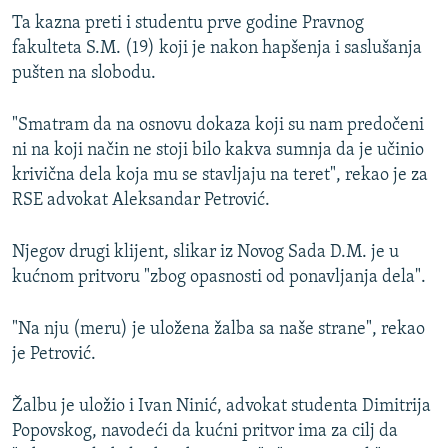
Ta kazna preti i studentu prve godine Pravnog
fakulteta S.M. (19) koji je nakon hapšenja i saslušanja
pušten na slobodu.
"Smatram da na osnovu dokaza koji su nam predočeni
ni na koji način ne stoji bilo kakva sumnja da je učinio
krivična dela koja mu se stavljaju na teret", rekao je za
RSE advokat Aleksandar Petrović.
Njegov drugi klijent, slikar iz Novog Sada D.M. je u
kućnom pritvoru "zbog opasnosti od ponavljanja dela".
"Na nju (meru) je uložena žalba sa naše strane", rekao
je Petrović.
Žalbu je uložio i Ivan Ninić, advokat studenta Dimitrija
Popovskog, navodeći da kućni pritvor ima za cilj da