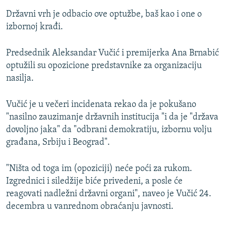
Državni vrh je odbacio ove optužbe, baš kao i one o
izbornoj krađi.
Predsednik Aleksandar Vučić i premijerka Ana Brnabić
optužili su opozicione predstavnike za organizaciju
nasilja.
Vučić je u večeri incidenata rekao da je pokušano
"nasilno zauzimanje državnih institucija "i da je "država
dovoljno jaka" da "odbrani demokratiju, izbornu volju
građana, Srbiju i Beograd".
"Ništa od toga im (opoziciji) neće poći za rukom.
Izgrednici i siledžije biće privedeni, a posle će
reagovati nadležni državni organi", naveo je Vučić 24.
decembra u vanrednom obraćanju javnosti.