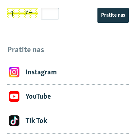
Pratite nas
Pratite nas
Instagram
YouTube
Tik Tok