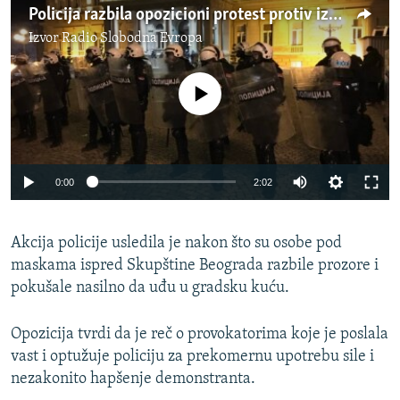
Policija razbila opozicioni protest protiv izbornih rezultata
Izvor
Radio Slobodna Evropa
No media source currently available
Auto
0:00
2:02
240p
Akcija policije usledila je nakon što su osobe pod
360p
maskama ispred Skupštine Beograda razbile prozore i
Auto
240p
360p
480p
480p
pokušale nasilno da uđu u gradsku kuću.
720p
720p
1080p
Opozicija tvrdi da je reč o provokatorima koje je poslala
1080p
vast i optužuje policiju za prekomernu upotrebu sile i
nezakonito hapšenje demonstranta.