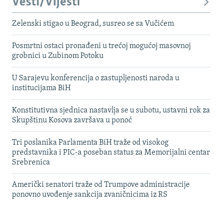
Vesti/Vijesti
Zelenski stigao u Beograd, susreo se sa Vučićem
Posmrtni ostaci pronađeni u trećoj mogućoj masovnoj
grobnici u Zubinom Potoku
U Sarajevu konferencija o zastupljenosti naroda u
institucijama BiH
Konstitutivna sjednica nastavlja se u subotu, ustavni rok za
Skupštinu Kosova završava u ponoć
Tri poslanika Parlamenta BiH traže od visokog
predstavnika i PIC-a poseban status za Memorijalni centar
Srebrenica
Američki senatori traže od Trumpove administracije
ponovno uvođenje sankcija zvaničnicima iz RS