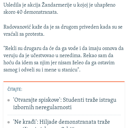
Usledila je akcija Žandarmerije u kojoj je uhapšeno
skoro 40 demonstranata.
Radovanović kaže da je sa drugom priveden kada su se
vraćali sa protesta.
"Rekli su drugaru da će da ga vode i da imaju osnova da
veruju da je učestvovao u neredima. Rekao sam da
hoću da idem sa njim jer nisam želeo da ga ostavim
samog i odveli su i mene u stanicu".
ČITAJTE:
'Otvarajte spiskove': Studenti traže istragu
izbornih neregularnosti
'Ne krađi': Hiljade demonstranata traže