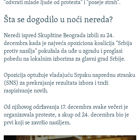
"odvrati mlade ljude od protesta" i "poseje strah".
Šta se dogodilo u noći nereda?
Neredi ispred Skupštine Beograda izbili su 24.
decembra kada je najveća opoziciona koalicija "Srbija
protiv nasilja" pokušala da uđe u zgradu i proglasi
pobedu na lokalnim izborima za glavni grad Srbije.
Opozicija optužuje vladajuću Srpsku naprednu stranku
(SNS) za prekrajanje rezultata izbora i traži
raspisivanje novih.
Od njihovog održavanja 17. decembra svake večeri je
organizovala proteste, a skup od 24. decembra bio je
prvi koji se završio nasiljem.