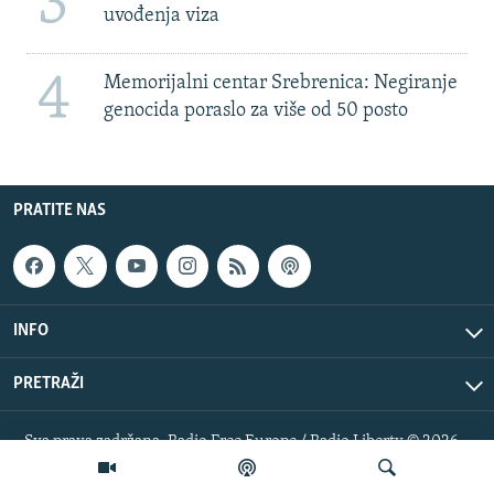
3
uvođenja viza
4
Memorijalni centar Srebrenica: Negiranje
genocida poraslo za više od 50 posto
PRATITE NAS
INFO
PRETRAŽI
Sva prava zadržana. Radio Free Europe / Radio Liberty © 2026
RFE/RL, Inc.