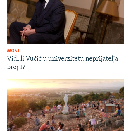
MOST
Vidi li Vučić u univerzitetu neprijatelja
broj 1?