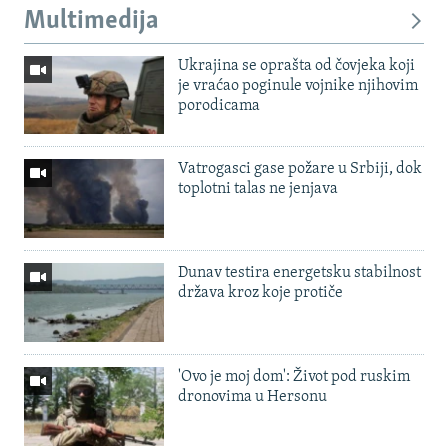
Multimedija
Ukrajina se oprašta od čovjeka koji
je vraćao poginule vojnike njihovim
porodicama
Vatrogasci gase požare u Srbiji, dok
toplotni talas ne jenjava
Dunav testira energetsku stabilnost
država kroz koje protiče
'Ovo je moj dom': Život pod ruskim
dronovima u Hersonu