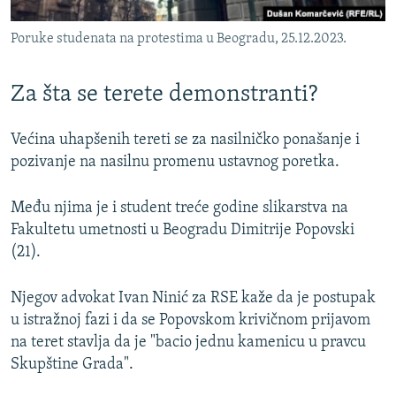
Poruke studenata na protestima u Beogradu, 25.12.2023.
Za šta se terete demonstranti?
Većina uhapšenih tereti se za nasilničko ponašanje i
pozivanje na nasilnu promenu ustavnog poretka.
Među njima je i student treće godine slikarstva na
Fakultetu umetnosti u Beogradu Dimitrije Popovski
(21).
Njegov advokat Ivan Ninić za RSE kaže da je postupak
u istražnoj fazi i da se Popovskom krivičnom prijavom
na teret stavlja da je "bacio jednu kamenicu u pravcu
Skupštine Grada".