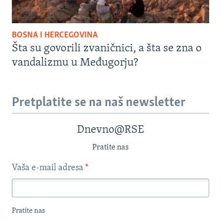
BOSNA I HERCEGOVINA
Šta su govorili zvaničnici, a šta se zna o
vandalizmu u Međugorju?
Pretplatite se na naš newsletter
Dnevno@RSE
Pratite nas
Vaša e-mail adresa
*
Pratite nas