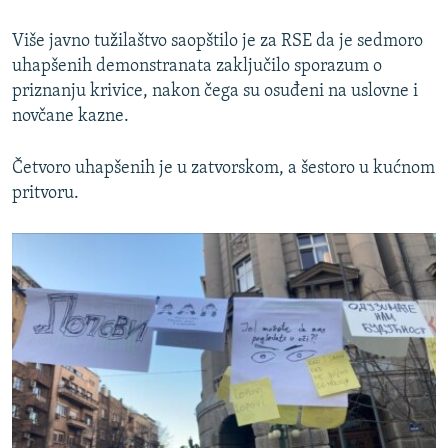
Više javno tužilaštvo saopštilo je za RSE da je sedmoro
uhapšenih demonstranata zaključilo sporazum o
priznanju krivice, nakon čega su osuđeni na uslovne i
novčane kazne.
Četvoro uhapšenih je u zatvorskom, a šestoro u kućnom
pritvoru.