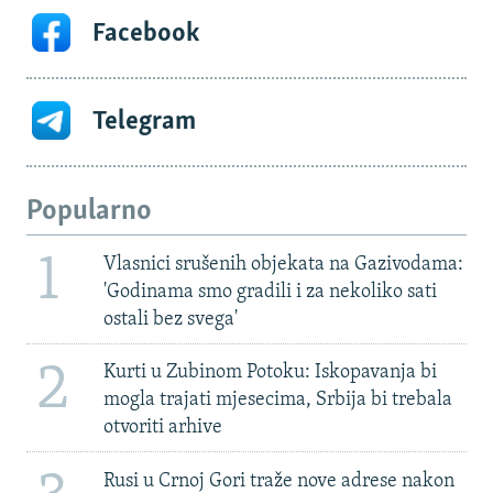
Facebook
Telegram
Popularno
1
Vlasnici srušenih objekata na Gazivodama:
'Godinama smo gradili i za nekoliko sati
ostali bez svega'
2
Kurti u Zubinom Potoku: Iskopavanja bi
mogla trajati mjesecima, Srbija bi trebala
otvoriti arhive
Rusi u Crnoj Gori traže nove adrese nakon