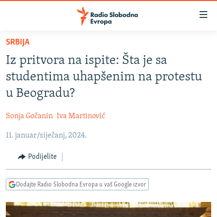
Dostupni
linkovi
Pređite
SRBIJA
na
VIJESTI
Iz pritvora na ispite: Šta je sa
glavni
BOSNA I HERCEGOVINA
sadržaj
studentima uhapšenim na protestu
SRBIJA
Pređite
u Beogradu?
na
KOSOVO
glavnu
Sonja Gočanin
Iva Martinović
CRNA GORA
navigaciju
Pređite
11. januar/siječanj, 2024.
VIZUELNO
na
PODCASTI
VIDEO
Podijelite
pretragu
RAT U UKRAJINI
FOTOGALERIJE
Dodajte Radio Slobodna Evropa u vaš Google izvor
KINA NA BALKANU
INFOGRAFIKE
RSE PRIČE IZ SVIJETA