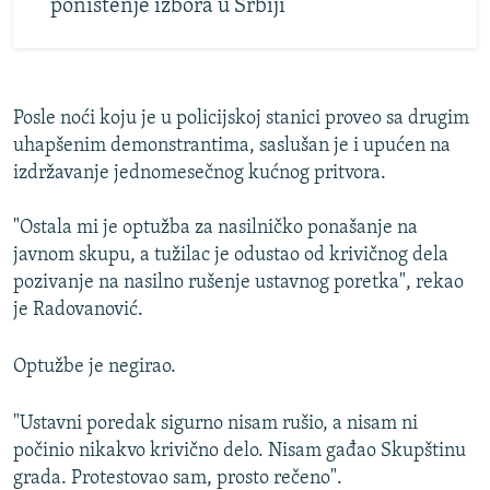
poništenje izbora u Srbiji
Posle noći koju je u policijskoj stanici proveo sa drugim
uhapšenim demonstrantima, saslušan je i upućen na
izdržavanje jednomesečnog kućnog pritvora.
"Ostala mi je optužba za nasilničko ponašanje na
javnom skupu, a tužilac je odustao od krivičnog dela
pozivanje na nasilno rušenje ustavnog poretka", rekao
je Radovanović.
Optužbe je negirao.
"Ustavni poredak sigurno nisam rušio, a nisam ni
počinio nikakvo krivično delo. Nisam gađao Skupštinu
grada. Protestovao sam, prosto rečeno".