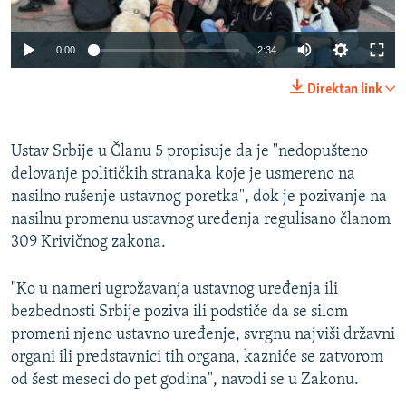
Auto
0:00
2:34
240p
Direktan link
360p
Auto
240p
360p
480p
480p
Ustav Srbije u Članu 5 propisuje da je "nedopušteno
delovanje političkih stranaka koje je usmereno na
720p
720p
1080p
nasilno rušenje ustavnog poretka", dok je pozivanje na
1080p
nasilnu promenu ustavnog uređenja regulisano članom
309 Krivičnog zakona.
"Ko u nameri ugrožavanja ustavnog uređenja ili
bezbednosti Srbije poziva ili podstiče da se silom
promeni njeno ustavno uređenje, svrgnu najviši državni
organi ili predstavnici tih organa, kazniće se zatvorom
od šest meseci do pet godina", navodi se u Zakonu.