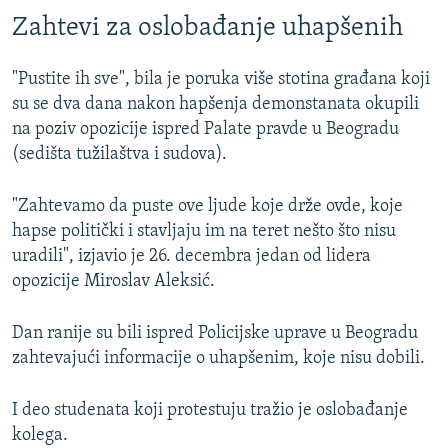
Zahtevi za oslobađanje uhapšenih
"Pustite ih sve", bila je poruka više stotina građana koji
su se dva dana nakon hapšenja demonstanata okupili
na poziv opozicije ispred Palate pravde u Beogradu
(sedišta tužilaštva i sudova).
"Zahtevamo da puste ove ljude koje drže ovde, koje
hapse politički i stavljaju im na teret nešto što nisu
uradili", izjavio je 26. decembra jedan od lidera
opozicije Miroslav Aleksić.
Dan ranije su bili ispred Policijske uprave u Beogradu
zahtevajući informacije o uhapšenim, koje nisu dobili.
I deo studenata koji protestuju tražio je oslobađanje
kolega.