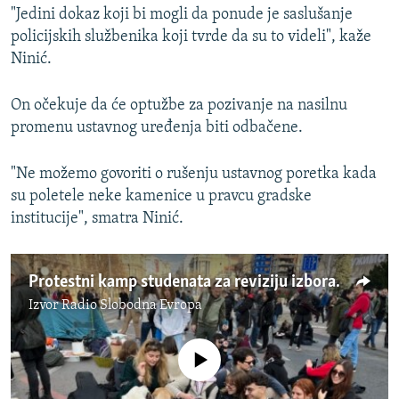
"Jedini dokaz koji bi mogli da ponude je saslušanje
policijskih službenika koji tvrde da su to videli", kaže
Ninić.
On očekuje da će optužbe za pozivanje na nasilnu
promenu ustavnog uređenja biti odbačene.
"Ne možemo govoriti o rušenju ustavnog poretka kada
su poletele neke kamenice u pravcu gradske
institucije", smatra Ninić.
Protestni kamp studenata za reviziju izbora u Beogradu
Izvor
Radio Slobodna Evropa
No media source currently available