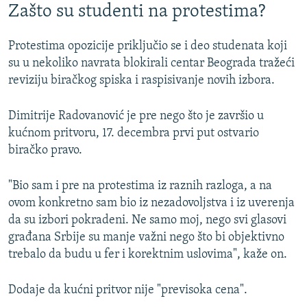
Zašto su studenti na protestima?
Protestima opozicije priključio se i deo studenata koji
su u nekoliko navrata blokirali centar Beograda tražeći
reviziju biračkog spiska i raspisivanje novih izbora.
Dimitrije Radovanović je pre nego što je završio u
kućnom pritvoru, 17. decembra prvi put ostvario
biračko pravo.
"Bio sam i pre na protestima iz raznih razloga, a na
ovom konkretno sam bio iz nezadovoljstva i iz uverenja
da su izbori pokradeni. Ne samo moj, nego svi glasovi
građana Srbije su manje važni nego što bi objektivno
trebalo da budu u fer i korektnim uslovima", kaže on.
Dodaje da kućni pritvor nije "previsoka cena".