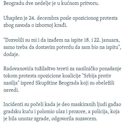
Beogradu dve nedelje je u kućnom pritvoru.
Uhapšen je 24. decembra posle opozicionog protesta
zbog navoda o izbornoj krađi.
"Dozvolili su mi i da izađem na ispite 18. i 22. januara,
samo treba da dostavim potvrdu da sam bio na ispitu",
dodaje.
Radovanovića tužilaštvo tereti za nasilničko ponašanje
tokom protesta opozicione koalicije "Srbija protiv
nasilja" ispred Skupštine Beograda koji su obeležili
neredi.
Incidenti su počeli kada je deo maskiranih ljudi gađao
gradsku kuću i polomio ulaz i prozore, a policija, koja
je bila unutar zgrade, odgovorila suzavcem.