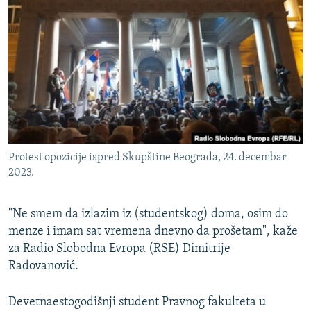
ISPRIČAJ MI
DNEVNO@RSE
SPECIJALI RSE
VIŠE OD NASLOVA
PRATITE NAS
GENOCID U SREBRENICI
POPLAVE I KLIZIŠTA U BIH 2024.
Protest opozicije ispred Skupštine Beograda, 24. decembar
TV LIBERTY
Sve RFE/RL stranice
2023.
POST SCRIPTUM
MOJA EVROPA
"Ne smem da izlazim iz (studentskog) doma, osim do
menze i imam sat vremena dnevno da prošetam", kaže
TRI DECENIJE OD RATA U BIH
za Radio Slobodna Evropa (RSE) Dimitrije
SVE KARTE DEJTONA
Radovanović.
NASTANAK I RASPAD JUGOSLAVIJE
Devetnaestogodišnji student Pravnog fakulteta u