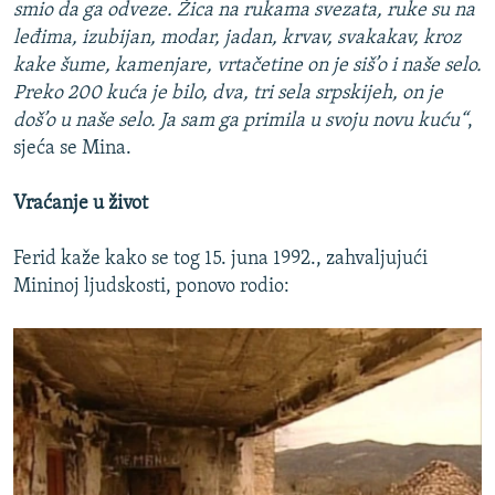
smio da ga odveze. Žica na rukama svezata, ruke su na
leđima, izubijan, modar, jadan, krvav, svakakav, kroz
kake šume, kamenjare, vrtačetine on je siš’o i naše selo.
Preko 200 kuća je bilo, dva, tri sela srpskijeh, on je
doš’o u naše selo. Ja sam ga primila u svoju novu kuću“
,
sjeća se Mina.
Vraćanje u život
Ferid kaže kako se tog 15. juna 1992., zahvaljujući
Mininoj ljudskosti, ponovo rodio: