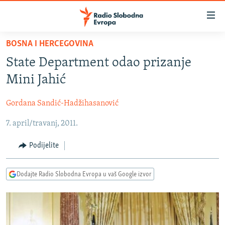
Dostupni
linkovi
Pređite
BOSNA I HERCEGOVINA
na
VIJESTI
State Department odao prizanje
glavni
BOSNA I HERCEGOVINA
sadržaj
Mini Jahić
SRBIJA
Pređite
na
Gordana Sandić-Hadžihasanović
KOSOVO
glavnu
7. april/travanj, 2011.
CRNA GORA
navigaciju
Pređite
VIZUELNO
Podijelite
na
PODCASTI
VIDEO
pretragu
Dodajte Radio Slobodna Evropa u vaš Google izvor
RAT U UKRAJINI
FOTOGALERIJE
KINA NA BALKANU
INFOGRAFIKE
RSE PRIČE IZ SVIJETA