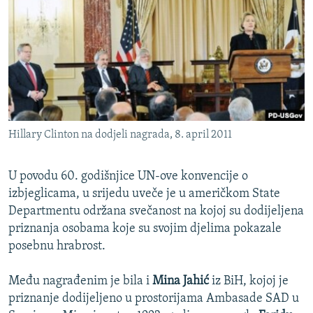
ISPRIČAJ MI
DNEVNO@RSE
SPECIJALI RSE
VIŠE OD NASLOVA
PRATITE NAS
GENOCID U SREBRENICI
Hillary Clinton na dodjeli nagrada, 8. april 2011
POPLAVE I KLIZIŠTA U BIH 2024.
TV LIBERTY
Sve RFE/RL stranice
U povodu 60. godišnjice UN-ove konvencije o
POST SCRIPTUM
izbjeglicama, u srijedu uveče je u američkom State
Departmentu održana svečanost na kojoj su dodijeljena
MOJA EVROPA
priznanja osobama koje su svojim djelima pokazale
TRI DECENIJE OD RATA U BIH
posebnu hrabrost.
SVE KARTE DEJTONA
Među nagrađenim je bila i
Mina Jahić
iz BiH, kojoj je
NASTANAK I RASPAD JUGOSLAVIJE
priznanje dodijeljeno u prostorijama Ambasade SAD u