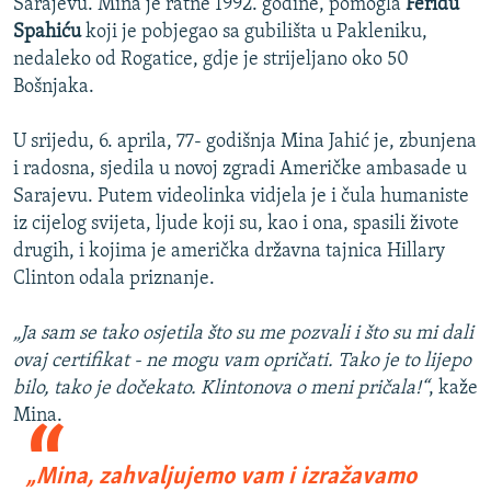
Sarajevu. Mina je ratne 1992. godine, pomogla
Feridu
Spahiću
koji je pobjegao sa gubilišta u Pakleniku,
nedaleko od Rogatice, gdje je strijeljano oko 50
Bošnjaka.
U srijedu, 6. aprila, 77- godišnja Mina Jahić je, zbunjena
i radosna, sjedila u novoj zgradi Američke ambasade u
Sarajevu. Putem videolinka vidjela je i čula humaniste
iz cijelog svijeta, ljude koji su, kao i ona, spasili živote
drugih, i kojima je američka državna tajnica Hillary
Clinton odala priznanje.
„Ja sam se tako osjetila što su me pozvali i što su mi dali
ovaj certifikat - ne mogu vam opričati. Tako je to lijepo
bilo, tako je dočekato. Klintonova o meni pričala!“
, kaže
Mina.
„Mina, zahvaljujemo vam i izražavamo