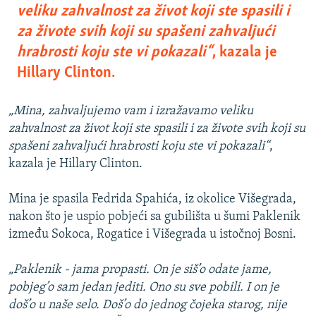
veliku zahvalnost za život koji ste spasili i
za živote svih koji su spašeni zahvaljući
hrabrosti koju ste vi pokazali“
, kazala je
Hillary Clinton.
„Mina, zahvaljujemo vam i izražavamo veliku
zahvalnost za život koji ste spasili i za živote svih koji su
spašeni zahvaljući hrabrosti koju ste vi pokazali“
,
kazala je Hillary Clinton.
Mina je spasila Fedrida Spahića, iz okolice Višegrada,
nakon što je uspio pobjeći sa gubilišta u šumi Paklenik
između Sokoca, Rogatice i Višegrada u istočnoj Bosni.
„Paklenik - jama propasti. On je siš’o odate jame,
pobjeg’o sam jedan jediti. Ono su sve pobili. I on je
doš’o u naše selo. Doš’o do jednog čojeka starog, nije