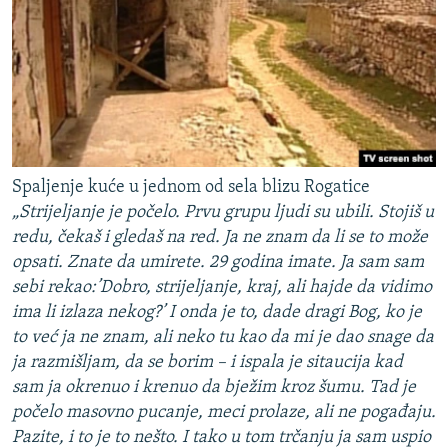
Spaljenje kuće u jednom od sela blizu Rogatice
„Strijeljanje je počelo. Prvu grupu ljudi su ubili. Stojiš u
redu, čekaš i gledaš na red. Ja ne znam da li se to može
opsati. Znate da umirete. 29 godina imate. Ja sam sam
sebi rekao:’Dobro, strijeljanje, kraj, ali hajde da vidimo
ima li izlaza nekog?’ I onda je to, dade dragi Bog, ko je
to već ja ne znam, ali neko tu kao da mi je dao snage da
ja razmišljam, da se borim – i ispala je sitaucija kad
sam ja okrenuo i krenuo da bježim kroz šumu. Tad je
počelo masovno pucanje, meci prolaze, ali ne pogađaju.
Pazite, i to je to nešto. I tako u tom trčanju ja sam uspio