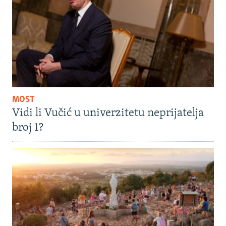
MOST
Vidi li Vučić u univerzitetu neprijatelja
broj 1?