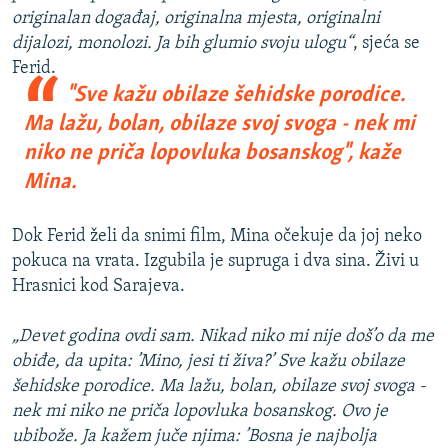
originalan događaj, originalna mjesta, originalni
dijalozi, monolozi. Ja bih glumio svoju ulogu“
, sjeća se
Ferid.
"Sve kažu obilaze šehidske porodice.
Ma lažu, bolan, obilaze svoj svoga - nek mi
niko ne priča lopovluka bosanskog", kaže
Mina.
Dok Ferid želi da snimi film, Mina očekuje da joj neko
pokuca na vrata. Izgubila je supruga i dva sina. Živi u
Hrasnici kod Sarajeva.
„Devet godina ovdi sam. Nikad niko mi nije doš’o da me
obiđe, da upita: ’Mino, jesi ti živa?’ Sve kažu obilaze
šehidske porodice. Ma lažu, bolan, obilaze svoj svoga -
nek mi niko ne priča lopovluka bosanskog. Ovo je
ubibože. Ja kažem juče njima: ’Bosna je najbolja