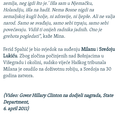
zemlja, neg igdi što je.’ Išla sam u Njemačku,
Holandiju, išla na hadž. Nema Bosne nigdi na
zemaljskoj kugli bolje, ni zdravije, ni ljepše. Ali ne valja
narod. Samo se svađaju, samo sebi trpaju, samo sebi
povećavaju. Vidiš ti onijeh radnika jadnih. Ono je
grehota pogledati“
, kaže Mina.
Ferid Spahić je bio svjedok na suđenju
Milanu
i
Sredoju
Lukiću
. Zbog zločina počinjenih nad Bošnjacima u
Višegradu i okolini, sudsko vijeće Haškog tribunala
Milana je osudilo na doživotnu robiju, a Sredoja na 30
godina zatvora.
(Video: Govor Hillary Clinton na dodjeli nagrada, State
Department,
6. april 2011)