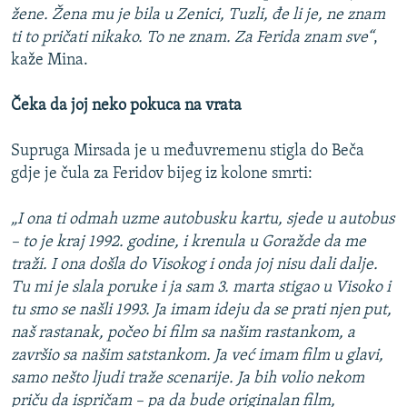
žene. Žena mu je bila u Zenici, Tuzli, đe li je, ne znam
ti to pričati nikako. To ne znam. Za Ferida znam sve“
,
kaže Mina.
Čeka da joj neko pokuca na vrata
Supruga Mirsada je u međuvremenu stigla do Beča
gdje je čula za Feridov bijeg iz kolone smrti:
„I ona ti odmah uzme autobusku kartu, sjede u autobus
– to je kraj 1992. godine, i krenula u Goražde da me
traži. I ona došla do Visokog i onda joj nisu dali dalje.
Tu mi je slala poruke i ja sam 3. marta stigao u Visoko i
tu smo se našli 1993. Ja imam ideju da se prati njen put,
naš rastanak, počeo bi film sa našim rastankom, a
završio sa našim satstankom. Ja već imam film u glavi,
samo nešto ljudi traže scenarije. Ja bih volio nekom
priču da ispričam – pa da bude originalan film,