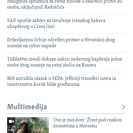
Podignuta optužnica za ratne zločine u Đakovici protiv 20
osoba, uključujući Radoičića
SAD uputile zahtev za izručenje iranskog hakera
uhapšenog u Crnoj Gori
Državljaninu Srbije određen pritvor u Hrvatskoj zbog
sumnje na cyber napade
Tužilaštvo izvodi dokaze nakon nedavnog hapšenja jedne
osobe zbog sumnje na ratni zločin na Kosovu
BiH zatražila ulazak u SEPA: Jeftiniji transferi novca iz
inostranstva korak bliže građanima
Multimedija
'Ovo je moj dom': Život pod ruskim
dronovima u Hersonu