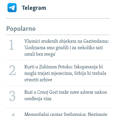
Telegram
Popularno
1
Vlasnici srušenih objekata na Gazivodama:
'Godinama smo gradili i za nekoliko sati
ostali bez svega'
2
Kurti u Zubinom Potoku: Iskopavanja bi
mogla trajati mjesecima, Srbija bi trebala
otvoriti arhive
3
Rusi u Crnoj Gori traže nove adrese nakon
uvođenja viza
Memorijalni centar Srebrenica: Negiranje