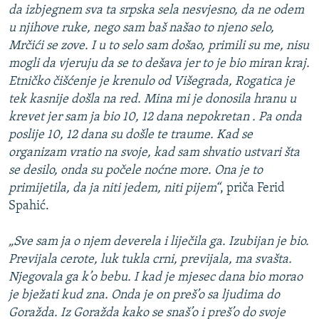
da izbjegnem sva ta srpska sela nesvjesno, da ne odem
u njihove ruke, nego sam baš našao to njeno selo,
Mrčići se zove. I u to selo sam došao, primili su me, nisu
mogli da vjeruju da se to dešava jer to je bio miran kraj.
Etničko čišćenje je krenulo od Višegrada, Rogatica je
tek kasnije došla na red. Mina mi je donosila hranu u
krevet jer sam ja bio 10, 12 dana nepokretan . Pa onda
poslije 10, 12 dana su došle te traume. Kad se
organizam vratio na svoje, kad sam shvatio ustvari šta
se desilo, onda su počele noćne more. Ona je to
primijetila, da ja niti jedem, niti pijem“
, priča Ferid
Spahić.
„Sve sam ja o njem deverela i liječila ga. Izubijan je bio.
Previjala cerote, luk tukla crni, previjala, ma svašta.
Njegovala ga k’o bebu. I kad je mjesec dana bio morao
je bježati kud zna. Onda je on preš’o sa ljudima do
Goražda. Iz Goražda kako se snaš’o i preš’o do svoje