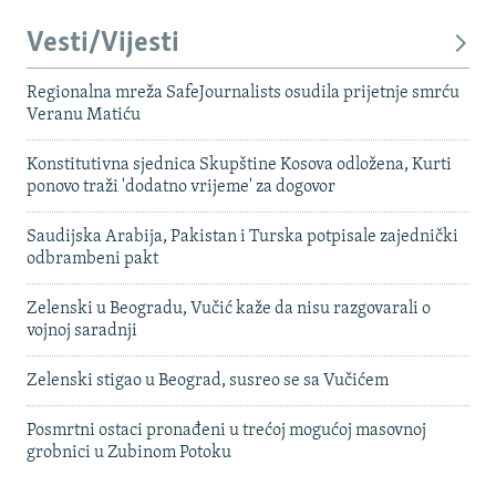
Vesti/Vijesti
Regionalna mreža SafeJournalists osudila prijetnje smrću
Veranu Matiću
Konstitutivna sjednica Skupštine Kosova odložena, Kurti
ponovo traži 'dodatno vrijeme' za dogovor
Saudijska Arabija, Pakistan i Turska potpisale zajednički
odbrambeni pakt
Zelenski u Beogradu, Vučić kaže da nisu razgovarali o
vojnoj saradnji
Zelenski stigao u Beograd, susreo se sa Vučićem
Posmrtni ostaci pronađeni u trećoj mogućoj masovnoj
grobnici u Zubinom Potoku