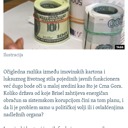
ISPRIČAJ MI
DNEVNO@RSE
SPECIJALI RSE
VIŠE OD NASLOVA
PRATITE NAS
GENOCID U SREBRENICI
Ilustracija
POPLAVE I KLIZIŠTA U BIH 2024.
TV LIBERTY
Sve RFE/RL stranice
Očigledna razlika između imovinskih kartona i
POST SCRIPTUM
luksuznog životnog stila pojedinih javnih funkcionera
već dugo bode oči u maloj sredini kao što je Crna Gora.
MOJA EVROPA
Koliko država od koje Brisel zahtijeva energičan
TRI DECENIJE OD RATA U BIH
obračun sa sistemskom korupcijom čini na tom planu, i
da li je problem samo u političkoj volji ili i ovlašćenjima
SVE KARTE DEJTONA
nadležnih organa?
NASTANAK I RASPAD JUGOSLAVIJE