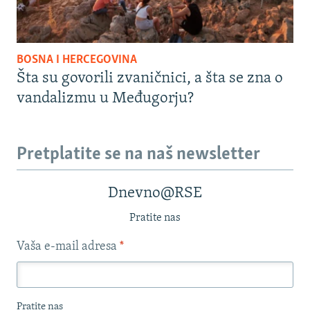
BOSNA I HERCEGOVINA
Šta su govorili zvaničnici, a šta se zna o
vandalizmu u Međugorju?
Pretplatite se na naš newsletter
Dnevno@RSE
Pratite nas
Vaša e-mail adresa
*
Pratite nas