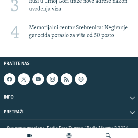
3
Rusi u Crnoj Gori traže nove adrese nakon
uvođenja viza
4
Memorijalni centar Srebrenica: Negiranje
genocida poraslo za više od 50 posto
PRATITE NAS
INFO
PRETRAŽI
Sva prava zadržana. Radio Free Europe / Radio Liberty © 2026
RFE/RL, Inc.