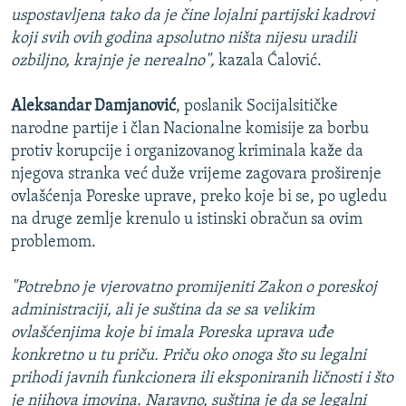
uspostavljena tako da je čine lojalni partijski kadrovi
koji svih ovih godina apsolutno ništa nijesu uradili
ozbiljno, krajnje je nerealno",
kazala Ćalović.
Aleksandar Damjanović
, poslanik Socijalsitičke
narodne partije i član Nacionalne komisije za borbu
protiv korupcije i organizovanog kriminala kaže da
njegova stranka već duže vrijeme zagovara proširenje
ovlašćenja Poreske uprave, preko koje bi se, po ugledu
na druge zemlje krenulo u istinski obračun sa ovim
problemom.
"Potrebno je vjerovatno promijeniti Zakon o poreskoj
administraciji, ali je suština da se sa velikim
ovlašćenjima koje bi imala Poreska uprava uđe
konkretno u tu priču. Priču oko onoga što su legalni
prihodi javnih funkcionera ili eksponiranih ličnosti i što
je njihova imovina. Naravno, suština je da se legalni