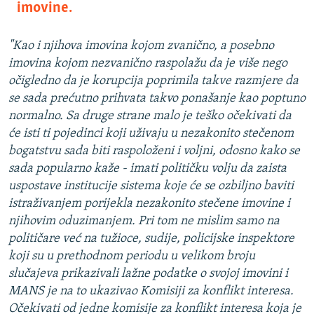
imovine.
"Kao i njihova imovina kojom zvanično, a posebno
imovina kojom nezvanično raspolažu da je više nego
očigledno da je korupcija poprimila takve razmjere da
se sada prećutno prihvata takvo ponašanje kao poptuno
normalno. Sa druge strane malo je teško očekivati da
će isti ti pojedinci koji uživaju u nezakonito stečenom
bogatstvu sada biti raspoloženi i voljni, odosno kako se
sada popularno kaže - imati političku volju da zaista
uspostave institucije sistema koje će se ozbiljno baviti
istraživanjem porijekla nezakonito stečene imovine i
njihovim oduzimanjem. Pri tom ne mislim samo na
političare već na tužioce, sudije, policijske inspektore
koji su u prethodnom periodu u velikom broju
slučajeva prikazivali lažne podatke o svojoj imovini i
MANS je na to ukazivao Komisiji za konflikt interesa.
Očekivati od jedne komisije za konflikt interesa koja je