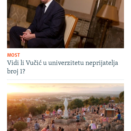
MOST
Vidi li Vučić u univerzitetu neprijatelja
broj 1?