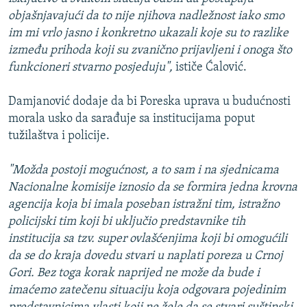
objašnjavajući da to nije njihova nadležnost iako smo
im mi vrlo jasno i konkretno ukazali koje su to razlike
između prihoda koji su zvanično prijavljeni i onoga što
funkcioneri stvarno posjeduju",
ističe Ćalović.
Damjanović dodaje da bi Poreska uprava u budućnosti
morala usko da sarađuje sa institucijama poput
tužilaštva i policije.
"Možda postoji mogućnost, a to sam i na sjednicama
Nacionalne komisije iznosio da se formira jedna krovna
agencija koja bi imala poseban istražni tim, istražno
policijski tim koji bi uključio predstavnike tih
institucija sa tzv. super ovlašćenjima koji bi omogućili
da se do kraja dovedu stvari u naplati poreza u Crnoj
Gori. Bez toga korak naprijed ne može da bude i
imaćemo zatečenu situaciju koja odgovara pojedinim