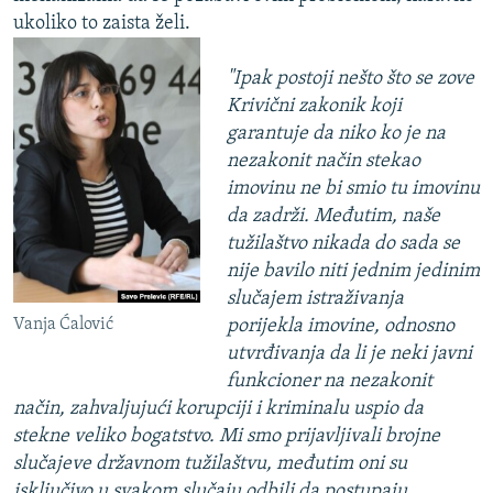
ukoliko to zaista želi.
"Ipak postoji nešto što se zove
Krivični zakonik koji
garantuje da niko ko je na
nezakonit način stekao
imovinu ne bi smio tu imovinu
da zadrži. Međutim, naše
tužilaštvo nikada do sada se
nije bavilo niti jednim jedinim
slučajem istraživanja
Vanja Ćalović
porijekla imovine, odnosno
utvrđivanja da li je neki javni
funkcioner na nezakonit
način, zahvaljujući korupciji i kriminalu uspio da
stekne veliko bogatstvo. Mi smo prijavljivali brojne
slučajeve državnom tužilaštvu, međutim oni su
isključivo u svakom slučaju odbili da postupaju