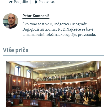
Podijelite
Pratite nas
Petar Komnenić
Školovao se u SAD, Podgorici i Beogradu.
Dugogodišnji novinar RSE. Najčešće se bavi
temama ratnih zločina, korupcije, pravosuđa.
Više priča