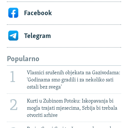
Facebook
Telegram
Popularno
1
Vlasnici srušenih objekata na Gazivodama:
'Godinama smo gradili i za nekoliko sati
ostali bez svega'
2
Kurti u Zubinom Potoku: Iskopavanja bi
mogla trajati mjesecima, Srbija bi trebala
otvoriti arhive