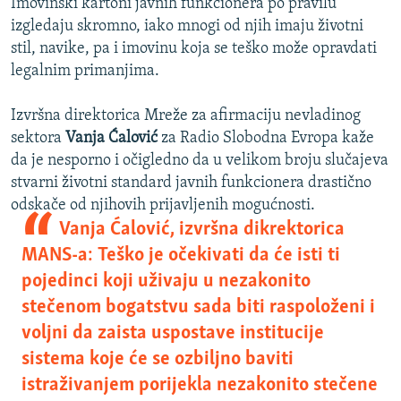
Imovinski kartoni javnih funkcionera po pravilu
izgledaju skromno, iako mnogi od njih imaju životni
stil, navike, pa i imovinu koja se teško može opravdati
legalnim primanjima.
Izvršna direktorica Mreže za afirmaciju nevladinog
sektora
Vanja Ćalović
za Radio Slobodna Evropa kaže
da je nesporno i očigledno da u velikom broju slučajeva
stvarni životni standard javnih funkcionera drastično
odskače od njihovih prijavljenih mogućnosti.
Vanja Ćalović, izvršna dikrektorica
MANS-a: Teško je očekivati da će isti ti
pojedinci koji uživaju u nezakonito
stečenom bogatstvu sada biti raspoloženi i
voljni da zaista uspostave institucije
sistema koje će se ozbiljno baviti
istraživanjem porijekla nezakonito stečene