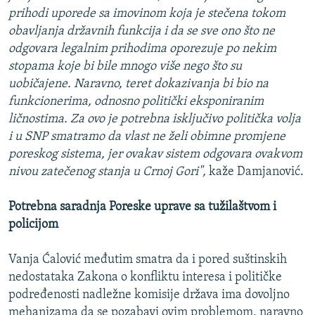
prihodi uporede sa imovinom koja je stečena tokom
obavljanja državnih funkcija i da se sve ono što ne
odgovara legalnim prihodima oporezuje po nekim
stopama koje bi bile mnogo više nego što su
uobičajene. Naravno, teret dokazivanja bi bio na
funkcionerima, odnosno politički eksponiranim
ličnostima. Za ovo je potrebna isključivo politička volja
i u SNP smatramo da vlast ne želi obimne promjene
poreskog sistema, jer ovakav sistem odgovara ovakvom
nivou zatečenog stanja u Crnoj Gori",
kaže Damjanović.
Potrebna saradnja Poreske uprave sa tužilaštvom i
policijom
Vanja Ćalović međutim smatra da i pored suštinskih
nedostataka Zakona o konfliktu interesa i političke
podređenosti nadležne komisije država ima dovoljno
mehanizama da se pozabavi ovim problemom, naravno