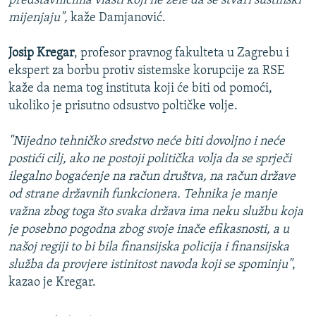
predstavnicima vlasti koji ne žele da se stvari suštinski
mijenjaju",
kaže Damjanović.
Josip Kregar
, profesor pravnog fakulteta u Zagrebu i
ekspert za borbu protiv sistemske korupcije za RSE
kaže da nema tog instituta koji će biti od pomoći,
ukoliko je prisutno odsustvo poltičke volje.
"Nijedno tehničko sredstvo neće biti dovoljno i neće
postići cilj, ako ne postoji politička volja da se sprječi
ilegalno bogaćenje na račun društva, na račun države
od strane državnih funkcionera. Tehnika je manje
važna zbog toga što svaka država ima neku službu koja
je posebno pogodna zbog svoje inače efikasnosti, a u
našoj regiji to bi bila finansijska policija i finansijska
služba da provjere istinitost navoda koji se spominju"
,
kazao je Kregar.