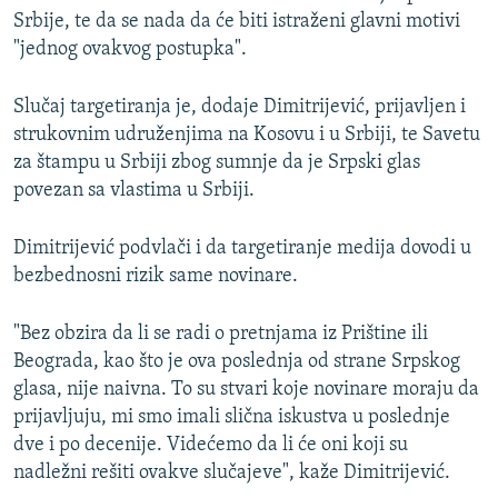
Srbije, te da se nada da će biti istraženi glavni motivi
"jednog ovakvog postupka".
Slučaj targetiranja je, dodaje Dimitrijević, prijavljen i
strukovnim udruženjima na Kosovu i u Srbiji, te Savetu
za štampu u Srbiji zbog sumnje da je Srpski glas
povezan sa vlastima u Srbiji.
Dimitrijević podvlači i da targetiranje medija dovodi u
bezbednosni rizik same novinare.
"Bez obzira da li se radi o pretnjama iz Prištine ili
Beograda, kao što je ova poslednja od strane Srpskog
glasa, nije naivna. To su stvari koje novinare moraju da
prijavljuju, mi smo imali slična iskustva u poslednje
dve i po decenije. Videćemo da li će oni koji su
nadležni rešiti ovakve slučajeve", kaže Dimitrijević.