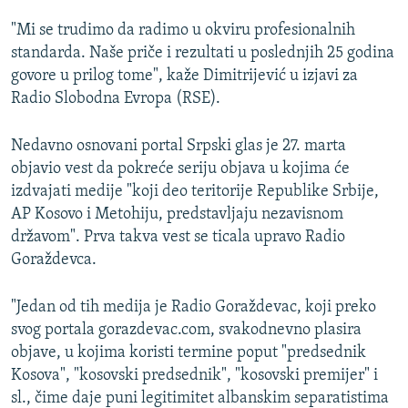
"Mi se trudimo da radimo u okviru profesionalnih
standarda. Naše priče i rezultati u poslednjih 25 godina
govore u prilog tome", kaže Dimitrijević u izjavi za
Radio Slobodna Evropa (RSE).
Nedavno osnovani portal Srpski glas je 27. marta
objavio vest da pokreće seriju objava u kojima će
izdvajati medije "koji deo teritorije Republike Srbije,
AP Kosovo i Metohiju, predstavljaju nezavisnom
državom". Prva takva vest se ticala upravo Radio
Goraždevca.
"Jedan od tih medija je Radio Goraždevac, koji preko
svog portala gorazdevac.com, svakodnevno plasira
objave, u kojima koristi termine poput "predsednik
Kosova", "kosovski predsednik", "kosovski premijer" i
sl., čime daje puni legitimitet albanskim separatistima