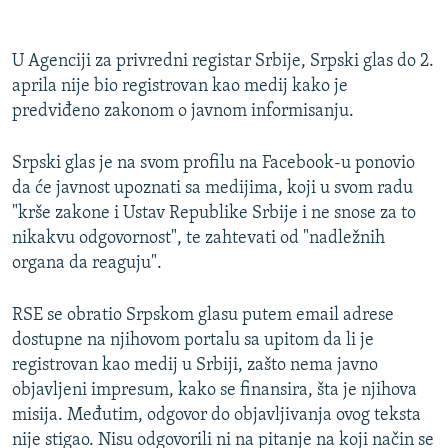
U Agenciji za privredni registar Srbije, Srpski glas do 2.
aprila nije bio registrovan kao medij kako je
predviđeno zakonom o javnom informisanju.
Srpski glas je na svom profilu na Facebook-u ponovio
da će javnost upoznati sa medijima, koji u svom radu
"krše zakone i Ustav Republike Srbije i ne snose za to
nikakvu odgovornost", te zahtevati od "nadležnih
organa da reaguju".
RSE se obratio Srpskom glasu putem email adrese
dostupne na njihovom portalu sa upitom da li je
registrovan kao medij u Srbiji, zašto nema javno
objavljeni impresum, kako se finansira, šta je njihova
misija. Međutim, odgovor do objavljivanja ovog teksta
nije stigao. Nisu odgovorili ni na pitanje na koji način se