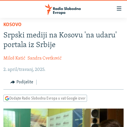
Dostupni
linkovi
Pređite
KOSOVO
na
VIJESTI
Srpski mediji na Kosovu 'na udaru'
glavni
BOSNA I HERCEGOVINA
sadržaj
portala iz Srbije
SRBIJA
Pređite
na
Miloš Katić
Sandra Cvetković
KOSOVO
glavnu
2. april/travanj, 2025.
CRNA GORA
navigaciju
Pređite
VIZUELNO
Podijelite
na
PODCASTI
VIDEO
pretragu
Dodajte Radio Slobodna Evropa u vaš Google izvor
RAT U UKRAJINI
FOTOGALERIJE
KINA NA BALKANU
INFOGRAFIKE
RSE PRIČE IZ SVIJETA