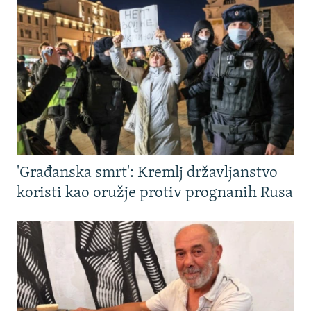
'Građanska smrt': Kremlj državljanstvo
koristi kao oružje protiv prognanih Rusa