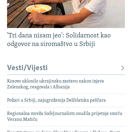
'Tri dana nisam jeo': Solidarnost kao
odgovor na siromaštvo u Srbiji
Vesti/Vijesti
Kosovo uklonilo ukrajinsku zastavu nakon izjava
Zelenskog, reagovala i Albanija
Požari u Srbiji, najugroženija Deliblatska peščara
Regionalna mreža SafeJournalists osudila prijetnje smrću
Veranu Matiću