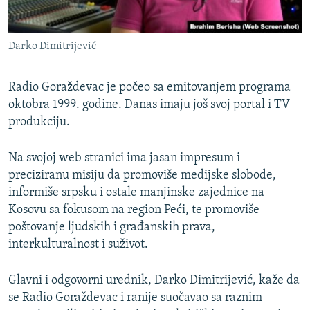
Darko Dimitrijević
Radio Goraždevac je počeo sa emitovanjem programa
oktobra 1999. godine. Danas imaju još svoj portal i TV
produkciju.
Na svojoj web stranici ima jasan impresum i
preciziranu misiju da promoviše medijske slobode,
informiše srpsku i ostale manjinske zajednice na
Kosovu sa fokusom na region Peći, te promoviše
poštovanje ljudskih i građanskih prava,
interkulturalnost i suživot.
Glavni i odgovorni urednik, Darko Dimitrijević, kaže da
se Radio Goraždevac i ranije suočavao sa raznim