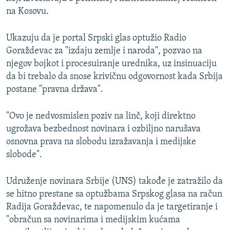
na Kosovu.
Ukazuju da je portal Srpski glas optužio Radio
Goraždevac za "izdaju zemlje i naroda", pozvao na
njegov bojkot i procesuiranje urednika, uz insinuaciju
da bi trebalo da snose krivičnu odgovornost kada Srbija
postane "pravna država".
"Ovo je nedvosmislen poziv na linč, koji direktno
ugrožava bezbednost novinara i ozbiljno narušava
osnovna prava na slobodu izražavanja i medijske
slobode".
Udruženje novinara Srbije (UNS) takođe je zatražilo da
se hitno prestane sa optužbama Srpskog glasa na račun
Radija Goraždevac, te napomenulo da je targetiranje i
"obračun sa novinarima i medijskim kućama