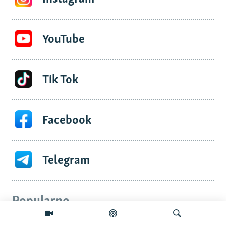
YouTube
Tik Tok
Facebook
Telegram
Popularno
Vlasnici srušenih objekata na Gazivodama: