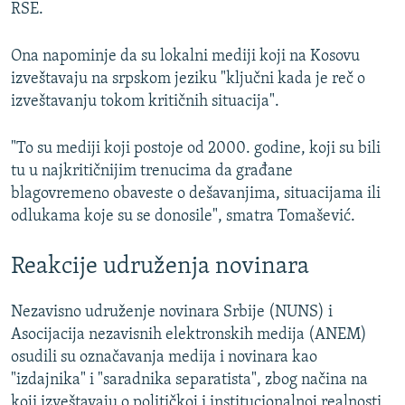
RSE.
Ona napominje da su lokalni mediji koji na Kosovu
izveštavaju na srpskom jeziku "ključni kada je reč o
izveštavanju tokom kritičnih situacija".
"To su mediji koji postoje od 2000. godine, koji su bili
tu u najkritičnijim trenucima da građane
blagovremeno obaveste o dešavanjima, situacijama ili
odlukama koje su se donosile", smatra Tomašević.
Reakcije udruženja novinara
Nezavisno udruženje novinara Srbije (NUNS) i
Asocijacija nezavisnih elektronskih medija (ANEM)
osudili su označavanja medija i novinara kao
"izdajnika" i "saradnika separatista", zbog načina na
koji izveštavaju o političkoj i institucionalnoj realnosti