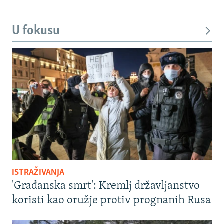
U fokusu
ISTRAŽIVANJA
'Građanska smrt': Kremlj državljanstvo
koristi kao oružje protiv prognanih Rusa