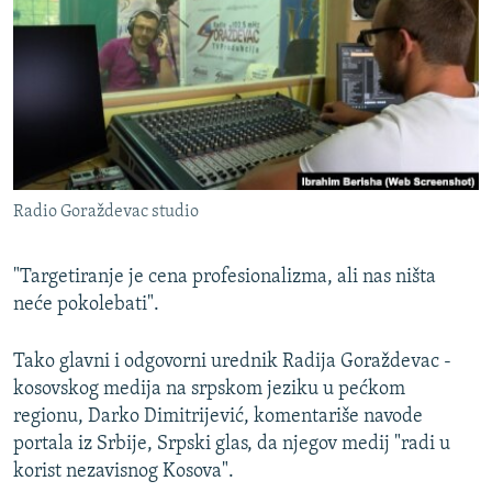
ISPRIČAJ MI
DNEVNO@RSE
SPECIJALI RSE
VIŠE OD NASLOVA
PRATITE NAS
GENOCID U SREBRENICI
Radio Goraždevac studio
POPLAVE I KLIZIŠTA U BIH 2024.
TV LIBERTY
Sve RFE/RL stranice
"Targetiranje je cena profesionalizma, ali nas ništa
POST SCRIPTUM
neće pokolebati".
MOJA EVROPA
Tako glavni i odgovorni urednik Radija Goraždevac -
TRI DECENIJE OD RATA U BIH
kosovskog medija na srpskom jeziku u pećkom
regionu, Darko Dimitrijević, komentariše navode
SVE KARTE DEJTONA
portala iz Srbije, Srpski glas, da njegov medij "radi u
NASTANAK I RASPAD JUGOSLAVIJE
korist nezavisnog Kosova".