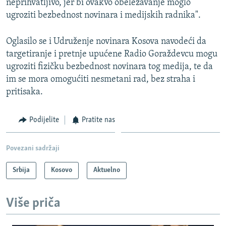
neprihvatljivo, jer bi ovakvo obeležavanje moglo
ugroziti bezbednost novinara i medijskih radnika".
Oglasilo se i Udruženje novinara Kosova navodeći da
targetiranje i pretnje upućene Radio Goraždevcu mogu
ugroziti fizičku bezbednost novinara tog medija, te da
im se mora omogućiti nesmetani rad, bez straha i
pritisaka.
Podijelite
Pratite nas
Povezani sadržaji
Srbija
Kosovo
Aktuelno
Više priča