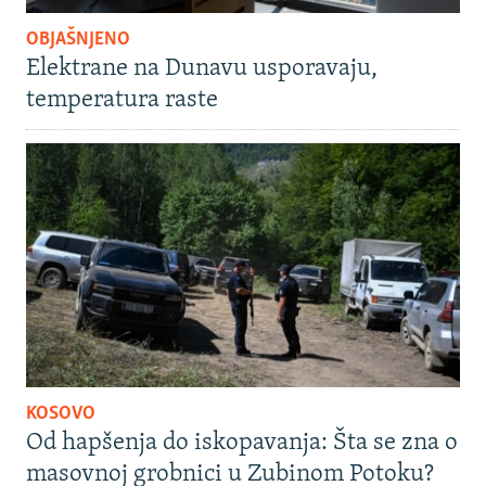
OBJAŠNJENO
Elektrane na Dunavu usporavaju,
temperatura raste
KOSOVO
Od hapšenja do iskopavanja: Šta se zna o
masovnoj grobnici u Zubinom Potoku?