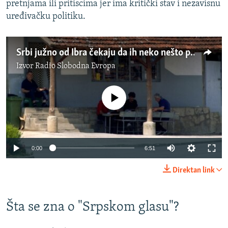
pretnjama ili pritiscima jer ima kritički stav i nezavisnu
uređivačku politiku.
Srbi južno od Ibra čekaju da ih neko nešto pita
Izvor
Radio Slobodna Evropa
No media source currently available
Auto
0:00
6:51
240p
Direktan link
360p
Auto
240p
360p
480p
480p
Šta se zna o "Srpskom glasu"?
720p
720p
1080p