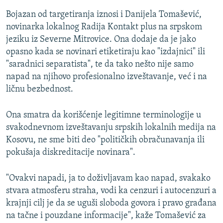
Bojazan od targetiranja iznosi i Danijela Tomašević,
novinarka lokalnog Radija Kontakt plus na srpskom
jeziku iz Severne Mitrovice. Ona dodaje da je jako
opasno kada se novinari etiketiraju kao "izdajnici" ili
"saradnici separatista", te da tako nešto nije samo
napad na njihovo profesionalno izveštavanje, već i na
ličnu bezbednost.
Ona smatra da korišćenje legitimne terminologije u
svakodnevnom izveštavanju srpskih lokalnih medija na
Kosovu, ne sme biti deo "političkih obračunavanja ili
pokušaja diskreditacije novinara".
"Ovakvi napadi, ja to doživljavam kao napad, svakako
stvara atmosferu straha, vodi ka cenzuri i autocenzuri a
krajnji cilj je da se uguši sloboda govora i pravo građana
na tačne i pouzdane informacije", kaže Tomašević za