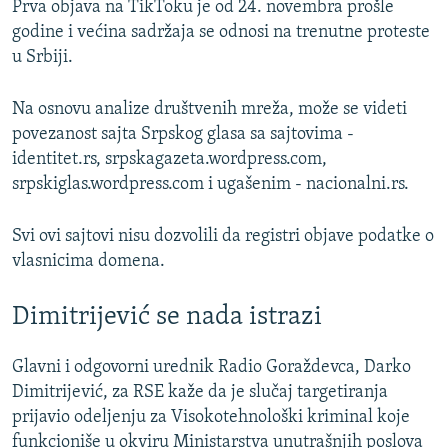
Prva objava na TikToku je od 24. novembra prošle
godine i većina sadržaja se odnosi na trenutne proteste
u Srbiji.
Na osnovu analize društvenih mreža, može se videti
povezanost sajta Srpskog glasa sa sajtovima -
identitet.rs, srpskagazeta.wordpress.com,
srpskiglas.wordpress.com i ugašenim - nacionalni.rs.
Svi ovi sajtovi nisu dozvolili da registri objave podatke o
vlasnicima domena.
Dimitrijević se nada istrazi
Glavni i odgovorni urednik Radio Goraždevca, Darko
Dimitrijević, za RSE kaže da je slučaj targetiranja
prijavio odeljenju za Visokotehnološki kriminal koje
funkcioniše u okviru Ministarstva unutrašnjih poslova