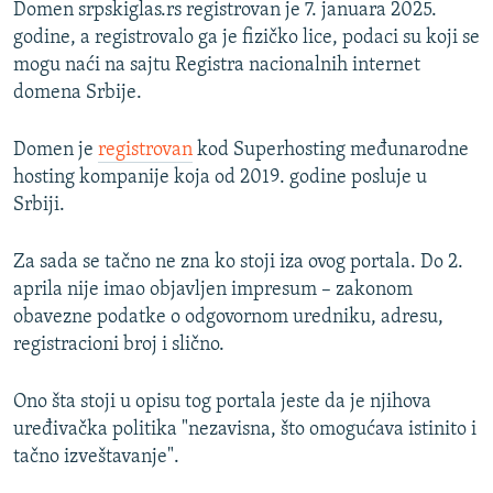
Domen srpskiglas.rs registrovan je 7. januara 2025.
1080p
godine, a registrovalo ga je fizičko lice, podaci su koji se
mogu naći na sajtu Registra nacionalnih internet
domena Srbije.
Domen je
registrovan
kod Superhosting međunarodne
hosting kompanije koja od 2019. godine posluje u
Srbiji.
Za sada se tačno ne zna ko stoji iza ovog portala. Do 2.
aprila nije imao objavljen impresum – zakonom
obavezne podatke o odgovornom uredniku, adresu,
registracioni broj i slično.
Ono šta stoji u opisu tog portala jeste da je njihova
uređivačka politika "nezavisna, što omogućava istinito i
tačno izveštavanje".