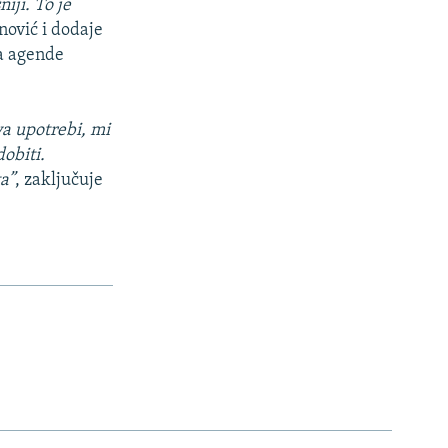
iji. To je
nović i dodaje
a agende
va upotrebi, mi
obiti.
a”
, zaključuje