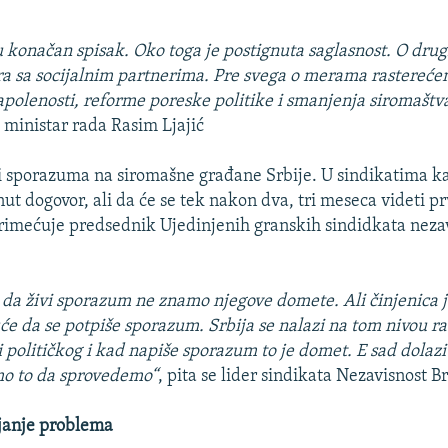
 konačan spisak. Oko toga je postignuta saglasnost. O dr
ora sa socijalnim partnerima. Pre svega o merama rasterećen
polenosti, reforme poreske politike i smanjenja siromaštv
e ministar rada Rasim Ljajić
i sporazuma na siromašne građane Srbije. U sindikatima k
gnut dogovor, ali da će se tek nakon dva, tri meseca videti prv
rimećuje predsednik Ujedinjenih granskih sindidkata neza
da živi sporazum ne znamo njegove domete. Ali činjenica je
će da se potpiše sporazum. Srbija se nalazi na tom nivou ra
 političkog i kad napiše sporazum to je domet. E sad dolazi
mo to da sprovedemo“
, pita se lider sindikata Nezavisnost B
njanje problema