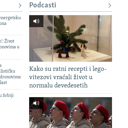
Podcasti
 energetsku
iona
': Život
onovima u
a
Kako su ratni recepti i lego-
lističku
vitezovi vraćali život u
 dronovima
last
normalu devedesetih
u Srbiji