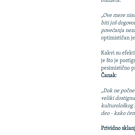
budžeta.
„Ove mere nisu
biti još dogov
povećanja neza
optimističan j
Kakvi su efekt
je što je posti
pesimistično p
Čanak
:
„Dok ne počne 
veliki dostignu
kulturološkog i
deo - kako će
Prividno skla