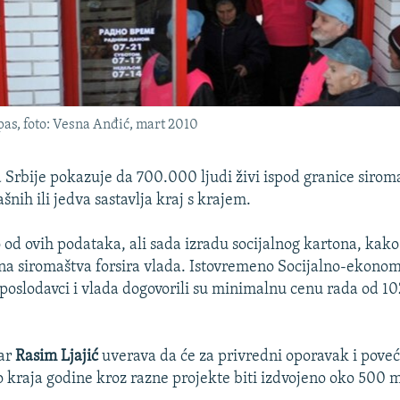
as, foto: Vesna Anđić, mart 2010
a Srbije pokazuje da 700.000 ljudi živi ispod granice siroma
ašnih ili jedva sastavlja kraj s krajem.
 od ovih podataka, ali sada izradu socijalnog kartona, kako
na siromaštva forsira vlada. Istovremeno Socijalno-ekonoms
, poslodavci i vlada dogovorili su minimalnu cenu rada od 1
tar
Rasim Ljajić
uverava da će za privredni oporavak i pove
o kraja godine kroz razne projekte biti izdvojeno oko 500 m