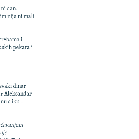
dni dan.
im nije ni mali
otrebama i
dskih pekara i
 svaki dinar
ar
Aleksandar
nu sliku -
većavanjem
nje