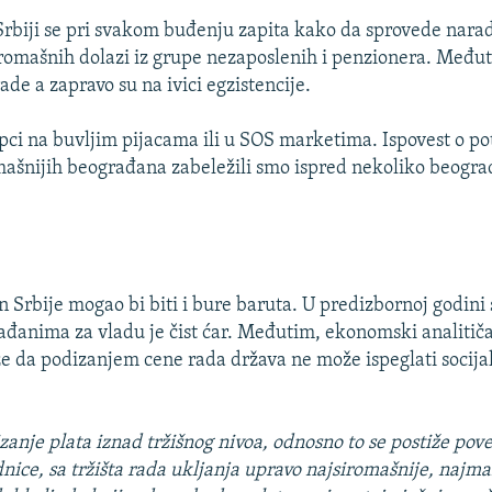
 Srbiji se pri svakom buđenju zapita kako da sprovede nara
iromašnih dolazi iz grupe nezaposlenih i penzionera. Međut
rade a zapravo su na ivici egzistencije.
upci na buvljim pijacama ili u SOS marketima. Ispovest o p
mašnijih beograđana zabeležili smo ispred nekoliko beogra
n Srbije mogao bi biti i bure baruta. U predizbornoj godini
đanima za vladu je čist ćar. Međutim, ekonomski analitič
e da podizanjem cene rada država ne može ispeglati socijal
zanje plata iznad tržišnog nivoa, odnosno to se postiže po
ice, sa tržišta rada ukljanja upravo najsiromašnije, najma