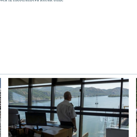
ovca iz inostranstva korak bliže