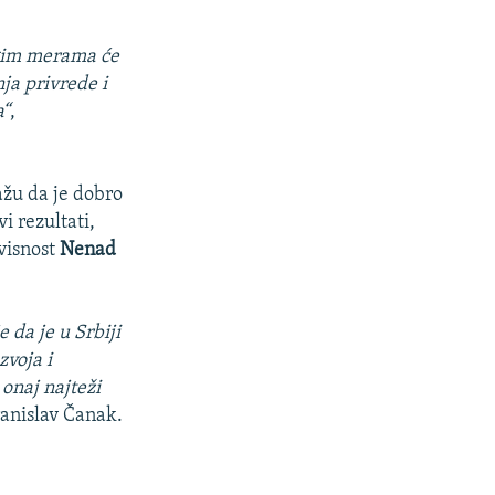
ugim merama će
ja privrede i
a“
,
ažu da je dobro
i rezultati,
visnost
Nenad
 da je u Srbiji
zvoja i
 onaj najteži
ranislav Čanak.