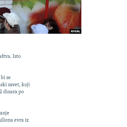
štva. Isto
 bi se
ki savet, koji
02 dinara po
ćanje
iliona evra iz