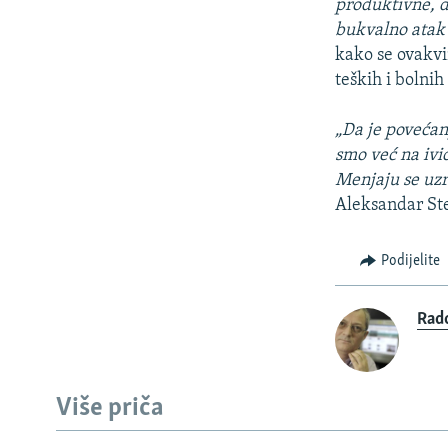
produktivne, da
bukvalno atak 
kako se ovakvi
teških i bolnih
„Da je povećan
smo već na ivi
Menjaju se uzr
Aleksandar Ste
Podijelite
Rad
Više priča