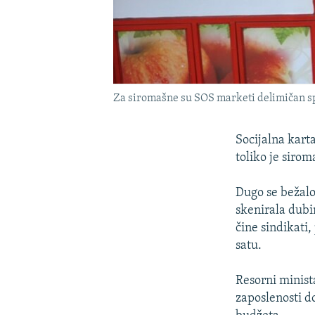
Za siromašne su SOS marketi delimičan sp
Socijalna kart
toliko je sirom
Dugo se bežalo
skenirala dubi
čine sindikati
satu.
Resorni minis
zaposlenosti d