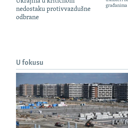
Ukrajina u kritičnom
transferi n
građanima
nedostaku protivvazdušne
odbrane
U fokusu