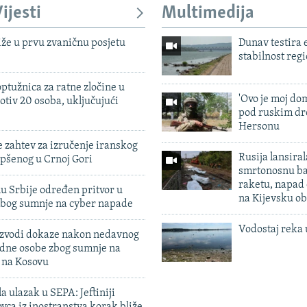
ijesti
Multimedija
iže u prvu zvaničnu posjetu
Dunav testira
stabilnost reg
ptužnica za ratne zločine u
'Ovo je moj dom
otiv 20 osoba, uključujući
pod ruskim dr
Hersonu
 zahtev za izručenje iranskog
Rusija lansiral
pšenog u Crnoj Gori
smrtonosnu ba
raketu, napad
u Srbije određen pritvor u
na Kijevsku ob
zbog sumnje na cyber napade
Vodostaj reka 
 izvodi dokaze nakon nedavnog
edne osobe zbog sumnje na
n na Kosovu
a ulazak u SEPA: Jeftiniji