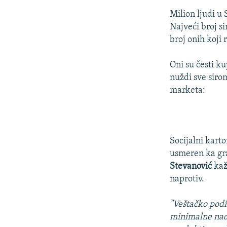
Milion ljudi u
Najveći broj s
broj onih koji 
Oni su česti k
nuždi sve siro
marketa:
Socijalni karto
usmeren ka gra
Stevanović
kaž
naprotiv.
"Veštačko podi
minimalne nadn