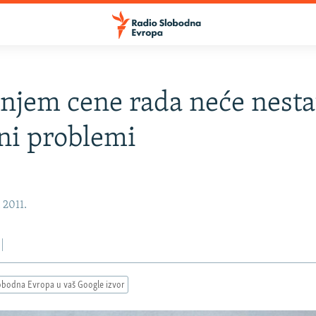
njem cene rada neće nesta
lni problemi
ć
, 2011.
obodna Evropa u vaš Google izvor