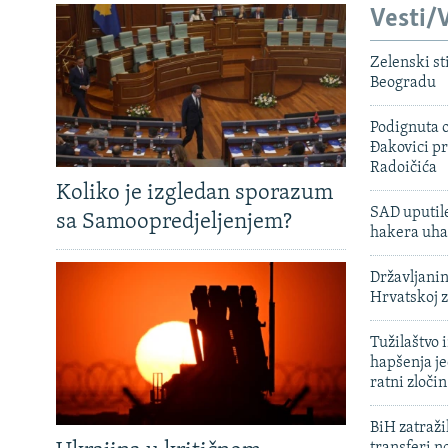
Vesti/V
Zelenski st
Beogradu
Podignuta o
Đakovici pr
Radoičića
Koliko je izgledan sporazum
SAD uputile
sa Samoopredjeljenjem?
hakera uha
Državljanin
Hrvatskoj 
Tužilaštvo
hapšenja j
ratni zloči
BiH zatražil