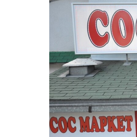
ISPRIČAJ MI
DNEVNO@RSE
SPECIJALI RSE
VIŠE OD NASLOVA
GENOCID U SREBRENICI
POPLAVE I KLIZIŠTA U BIH 2024.
TV LIBERTY
POST SCRIPTUM
MOJA EVROPA
TRI DECENIJE OD RATA U BIH
SVE KARTE DEJTONA
NASTANAK I RASPAD JUGOSLAVIJE