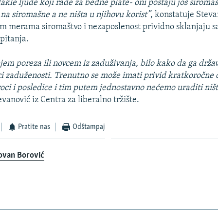
kle ljude koji rade za bedne plate- oni postaju još siromašn
na siromašne a ne ništa u njihovu korist”
, konstatuje Steva
m merama siromaštvo i nezaposlenost prividno sklanjaju s
 pitanja.
jem poreza ili novcem iz zaduživanja, bilo kako da ga drža
ci zaduženosti. Trenutno se može imati privid kratkoročne d
oci i posledice i tim putem jednostavno nećemo uraditi ništ
vanović iz Centra za liberalno tržište.
Pratite nas
Odštampaj
ovan Borović