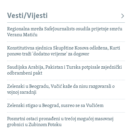
Vesti/Vijesti
Regionalna mreža SafeJournalists osudila prijetnje smrću
Veranu Matiću
Konstitutivna sjednica Skupštine Kosova odložena, Kurti
ponovo traži 'dodatno vrijeme' za dogovor
Saudijska Arabija, Pakistan i Turska potpisale zajednički
odbrambeni pakt
Zelenski u Beogradu, Vučić kaže da nisu razgovarali o
vojnoj saradnji
Zelenski stigao u Beograd, susreo se sa Vučićem
Posmrtni ostaci pronađeni u trećoj mogućoj masovnoj
grobnici u Zubinom Potoku