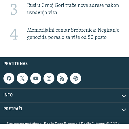
3
Rusi u Crnoj Gori traže nove adrese nakon
uvođenja viza
4
Memorijalni centar Srebrenica: Negiranje
genocida poraslo za više od 50 posto
PRATITE NAS
INFO
PRETRAŽI
Sva prava zadržana. Radio Free Europe / Radio Liberty © 2026