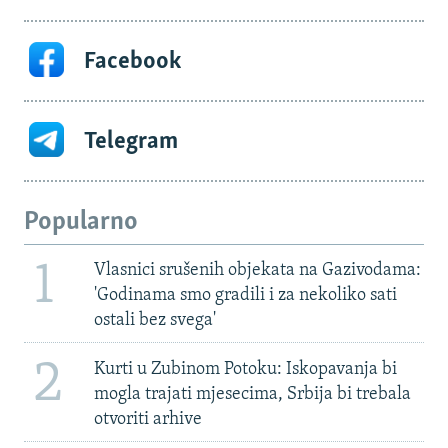
Facebook
Telegram
Popularno
1
Vlasnici srušenih objekata na Gazivodama:
'Godinama smo gradili i za nekoliko sati
ostali bez svega'
2
Kurti u Zubinom Potoku: Iskopavanja bi
mogla trajati mjesecima, Srbija bi trebala
otvoriti arhive