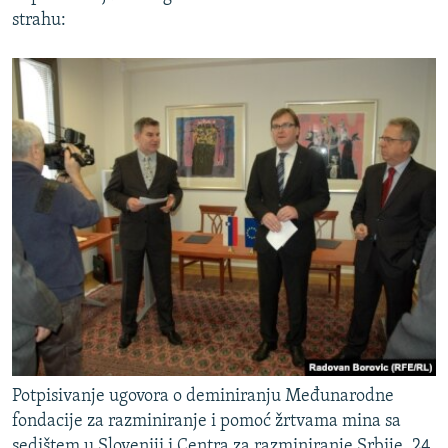
strahu:
Potpisivanje ugovora o deminiranju Međunarodne
fondacije za razminiranje i pomoć žrtvama mina sa
sedištem u Sloveniji i Centra za razminiranje Srbije, 24.