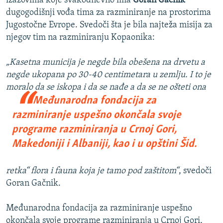
izazovima koje svakodnevno ima
Goran Gačnik
dugogodišnji vođa tima za razminiranje na prostorima
Jugostočne Evrope. Svedoči šta je bila najteža misija za
njegov tim na razminiranju Kopaonika:
„Kasetna municija je negde bila obešena na drvetu a
negde ukopana po 30-40 centimetara u zemlju. I to je
moralo da se iskopa i da se
nađe a da se ne ošteti ona
Međunarodna fondacija za
razminiranje uspešno okončala svoje
programe razminiranja u Crnoj Gori,
Makedoniji i Albaniji, kao i u opštini Šid.
retka“ flora i fauna koja je tamo pod zaštitom“
, svedoči
Goran Gačnik.
Međunarodna fondacija za razminiranje uspešno
okončala svoje programe razminiranja u Crnoj Gori,