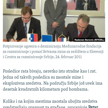
ISPRIČAJ MI
DNEVNO@RSE
SPECIJALI RSE
VIŠE OD NASLOVA
PRATITE NAS
GENOCID U SREBRENICI
Potpisivanje ugovora o deminiranju Međunarodne fondacija
POPLAVE I KLIZIŠTA U BIH 2024.
za razminiranje i pomoć žrtvama mina sa sedištem u Sloveniji
TV LIBERTY
Sve RFE/RL stranice
i Centra za razminiranje Srbije, 24. februar 2011
POST SCRIPTUM
Posledice rata bivaju, neretko isto strašne kao i rat.
MOJA EVROPA
Jedna od takvih posledica su zaostale mine i
TRI DECENIJE OD RATA U BIH
eksplozivna sredstva. Na području Srbije još uvek ima
desetak kvadratnih kilometara pod bombama.
SVE KARTE DEJTONA
NASTANAK I RASPAD JUGOSLAVIJE
Koliko i na kojim mestima zaostala ubojita sredstva
predstavljaju opasnost za građane, procenjuje
Petar