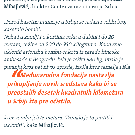
Mihajlović
, direktor Centra za razminiranje Srbije.
„Pored kasetne municije u Srbiji se nalazi i veliki broj
kasetnih bombi.
Neka i u zemlji i u kortima reka u dubini i do 20
metara, težine od 200 do 930 kilograma. Kada smo
uklonili avionsku bombu-raketu iz zgrade kineske
ambasade u Beogradu, bila je teška 930 kg, imala je
putanju
kroz pet nivoa zgrade, izašla kroz temelje i išla
Međunarodna fondacija nastavlja
prikupljanje novih sredstava kako bi se
preostalih desetak kvadratnih kilometara
u Srbiji što pre očistilo.
kroz zemlju još 15 metara. Trebalo je to pratiti i
ukloniti“
, kaže Mihajlović.