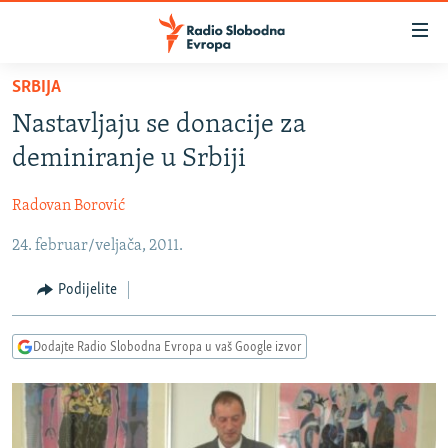
Dostupni
linkovi
Pređite
SRBIJA
na
VIJESTI
Nastavljaju se donacije za
glavni
BOSNA I HERCEGOVINA
sadržaj
deminiranje u Srbiji
SRBIJA
Pređite
na
Radovan Borović
KOSOVO
glavnu
24. februar/veljača, 2011.
CRNA GORA
navigaciju
Pređite
VIZUELNO
Podijelite
na
PODCASTI
VIDEO
pretragu
Dodajte Radio Slobodna Evropa u vaš Google izvor
RAT U UKRAJINI
FOTOGALERIJE
KINA NA BALKANU
INFOGRAFIKE
RSE PRIČE IZ SVIJETA