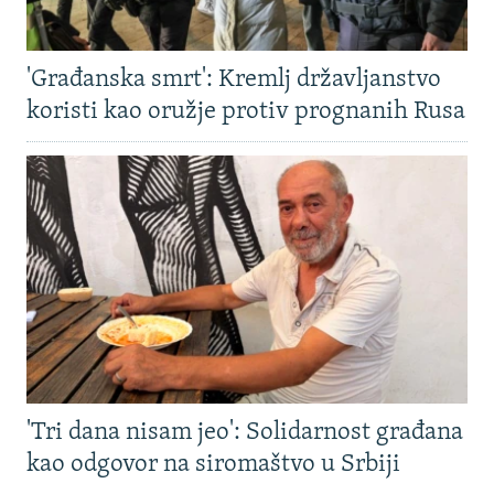
'Građanska smrt': Kremlj državljanstvo
koristi kao oružje protiv prognanih Rusa
'Tri dana nisam jeo': Solidarnost građana
kao odgovor na siromaštvo u Srbiji