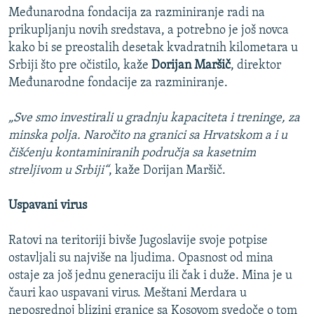
Međunarodna fondacija za razminiranje radi na
prikupljanju novih sredstava, a potrebno je još novca
kako bi se preostalih desetak kvadratnih kilometara u
Srbiji što pre očistilo, kaže
Dorijan Maršič
, direktor
Međunarodne fondacije za razminiranje.
„Sve smo investirali u gradnju kapaciteta i treninge, za
minska polja. Naročito na granici sa Hrvatskom a i u
čišćenju kontaminiranih područja sa kasetnim
streljivom u Srbiji“
, kaže Dorijan Maršič.
Uspavani virus
Ratovi na teritoriji bivše Jugoslavije svoje potpise
ostavljali su najviše na ljudima. Opasnost od mina
ostaje za još jednu generaciju ili čak i duže. Mina je u
čauri kao uspavani virus. Meštani Merdara u
neposrednoj blizini granice sa Kosovom svedoče o tom