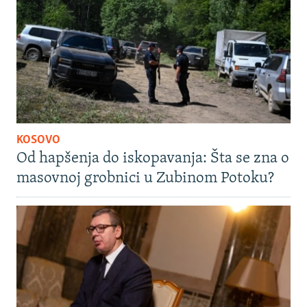
KOSOVO
Od hapšenja do iskopavanja: Šta se zna o
masovnoj grobnici u Zubinom Potoku?