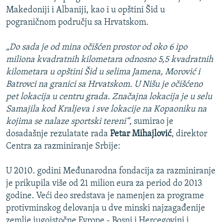
Makedoniji i Albaniji, kao i u opštini Šid u
pograničnom području sa Hrvatskom.
„Do sada je od mina očišćen prostor od oko 6 ipo
miliona kvadratnih kilometara odnosno 5,5 kvadratnih
kilometara u opštini Šid u selima Jamena, Morović i
Batrovci na granici sa Hrvatskom. U Nišu je očišćeno
pet lokacija u centru grada. Značajna lokacija je u selu
Samajila kod Kraljeva i sve lokacije na Kopaoniku na
kojima se nalaze sportski tereni“
, sumirao je
dosadašnje rezulatate rada
Petar Mihajlović
, direktor
Centra za razminiranje Srbije:
U 2010. godini Međunarodna fondacija za razminiranje
je prikupila više od 21 milion eura za period do 2013
godine. Veći deo sredstava je namenjen za programe
protivminskog delovanja u dve minski najzagađenije
zemlje jugoistočne Evrope - Bosni i Hercegovini i