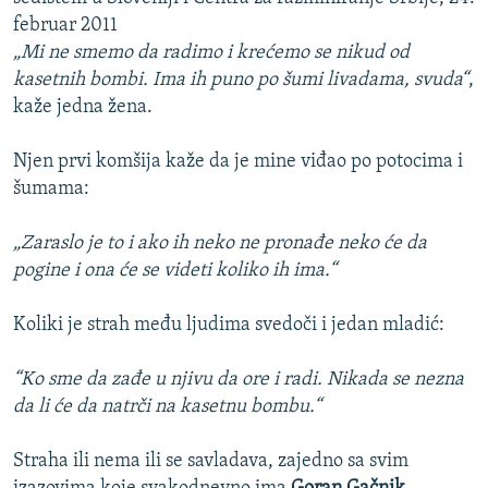
februar 2011
„Mi ne smemo da radimo i krećemo se nikud od
kasetnih bombi. Ima ih puno po šumi livadama, svuda“
,
kaže jedna žena.
Njen prvi komšija kaže da je mine viđao po potocima i
šumama:
„Zaraslo je to i ako ih neko ne pronađe neko će da
pogine i ona će se videti koliko ih ima.“
Koliki je strah među ljudima svedoči i jedan mladić:
“Ko sme da zađe u njivu da ore i radi. Nikada se nezna
da li će da natrči na kasetnu bombu.“
Straha ili nema ili se savladava, zajedno sa svim