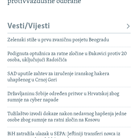
protivvazdušne odbrane
Vesti/Vijesti
Zelenski stiže u prvu zvaničnu posjetu Beogradu
Podignuta optužnica za ratne zločine u Đakovici protiv 20
osoba, uključujući Radoičića
SAD uputile zahtev za izručenje iranskog hakera
uhapšenog u Crnoj Gori
Državljaninu Srbije određen pritvor u Hrvatskoj zbog
sumnje na cyber napade
Tužilaštvo izvodi dokaze nakon nedavnog hapšenja jedne
osobe zbog sumnje na ratni zločin na Kosovu
BiH zatražila ulazak u SEPA: Jeftiniji transferi novca iz