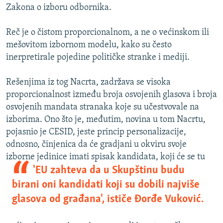
Zakona o izboru odbornika.
Reč je o čistom proporcionalnom, a ne o većinskom ili
mešovitom izbornom modelu, kako su često
inerpretirale pojedine političke stranke i mediji.
Rešenjima iz tog Nacrta, zadržava se visoka
proporcionalnost između broja osvojenih glasova i broja
osvojenih mandata stranaka koje su učestvovale na
izborima. Ono što je, međutim, novina u tom Nacrtu,
pojasnio je CESID, jeste princip personalizacije,
odnosno, činjenica da će gradjani u okviru svoje
izborne jedinice im
ati spisak kandidata, koji će se tu
'EU zahteva da u Skupštinu budu
birani oni kandidati koji su dobili najviše
glasova od građana', ističe Đorđe Vuković.