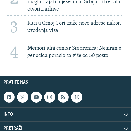
mogla trajati mjesecima, Srbija bi trebala
otvoriti arhive
3
Rusi u Crnoj Gori traže nove adrese nakon
uvođenja viza
4
Memorijalni centar Srebrenica: Negiranje
genocida poraslo za više od 50 posto
PRATITE NAS
INFO
PRETRAŽI