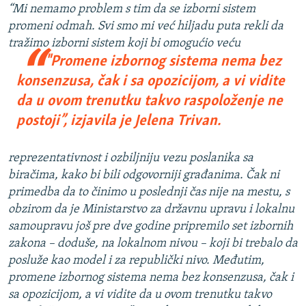
“Mi nemamo problem s tim da se izborni sistem
promeni odmah. Svi smo mi već hiljadu puta rekli da
tražimo izborni sistem koji bi omoguć
io veću
"Promene izbornog sistema nema bez
konsenzusa, čak i sa opozicijom, a vi vidite
da u ovom trenutku takvo raspoloženje ne
postoji”
, izjavila je Jelena Trivan.
reprezentativnost i ozbiljniju vezu poslanika sa
biračima, kako bi bili odgovorniji građanima. Čak ni
primedba da to činimo u poslednji čas nije na mestu, s
obzirom da je Ministarstvo za državnu upravu i lokalnu
samoupravu još pre dve godine pripremilo set izbornih
zakona – doduše, na lokalnom nivou – koji bi trebalo da
posluže kao model i za republički nivo. Međutim,
promene izbornog sistema nema bez konsenzusa, čak i
sa opozicijom, a vi vidite da u ovom trenutku takvo