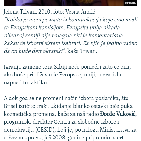
Jelena Trivan, 2010, foto: Vesna Anđić
“Koliko je meni poznato iz komunikacija koje smo imali
sa Evropskom komisijom, Evropska unija nikada
nijednoj zemlji nije nalagala niti je komentarisala
kakav će izborni sistem izabrati. Za njih je jedino važno
da on bude demokratski”
, kaže Trivan.
Igranja zamene teza Srbiji neće pomoći i zato će ona,
ako hoće približavanje Evropskoj uniji, morati da
napusti tu taktiku.
A dok god se ne promeni način izbora poslanika, što
Brisel izričito traži, ukidanje blanko ostavki biće puka
kozmetička promena, kaže za naš radio
Đorđe Vuković
,
programski direktor Centra za slobodne izbore i
demokratiju (CESID), koji je, po nalogu Ministarstva za
državnu upravu, još 2008. godine pripremio nacrt