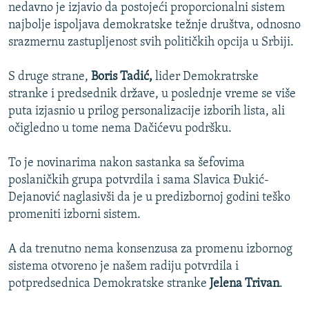
nedavno je izjavio da postojeći proporcionalni sistem
najbolje ispoljava demokratske težnje društva, odnosno
srazmernu zastupljenost svih političkih opcija u Srbiji.
S druge strane,
Boris Tadić,
lider Demokratrske
stranke i predsednik države, u poslednje vreme se više
puta izjasnio u prilog personalizacije izborih lista, ali
očigledno u tome nema Dačićevu podršku.
To je novinarima nakon sastanka sa šefovima
poslaničkih grupa potvrdila i sama Slavica Đukić-
Dejanović naglasivši da je u predizbornoj godini teško
promeniti izborni sistem.
A da trenutno nema konsenzusa za promenu izbornog
sistema otvoreno je našem radiju potvrdila i
potpredsednica Demokratske stranke
Jelena Trivan
.