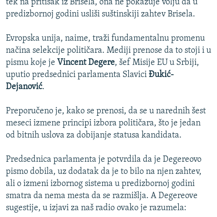
tek na pritisak iz Brisela, ona ne pokazuje volju da u
predizbornoj godini usliši suštinskiji zahtev Brisela.
Evropska unija, naime, traži fundamentalnu promenu
načina selekcije političara. Mediji prenose da to stoji i u
pismu koje je
Vincent Degere
, šef Misije EU u Srbiji,
uputio predsednici parlamenta Slavici
Đukić-
Dejanović
.
Preporučeno je, kako se prenosi, da se u narednih šest
meseci izmene principi izbora političara, što je jedan
od bitnih uslova za dobijanje statusa kandidata.
Predsednica parlamenta je potvrdila da je Degereovo
pismo dobila, uz dodatak da je to bilo na njen zahtev,
ali o izmeni izbornog sistema u predizbornoj godini
smatra da nema mesta da se razmišlja. A Degereove
sugestije, u izjavi za naš radio ovako je razumela: