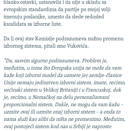
blanko ostavki, ustanovila i da nije u skladu sa
evropskim standardima da partije po svojoj volji
imenuju poslanike, umesto da slede redosled
kandidata sa izborne liste.
Da li ovaj stav Komisije podrazumeva nužnu promenu
izbornog sistema, pitali smo Vukovića.
“Da, sasvim sigurno podrazumeva. Problem je,
međutim, u tome što Evropska unija ne može da vam
kaže koji izborni model da uzmete jer zemlje-članice
Unije nemaju jedinstven izborni sistem. imate, recimo,
većinski sistem u Velikoj Britaniji i u Francuskoj, dok
je, recimo, u Nemačkoj na delu personalizovani
proporcionalni sistem. Dakle, ne mogu da vam kažu –
uzmite ovaj ili uzmite onaj izborni sistem – a onda to
nama služi kao alibi da ništa ne promenimo. Međutim,
ovaj postojeći sistem kod nas u Srbiji je naprosto