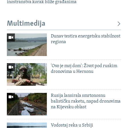
inostranstva korak bliže građanima
Multimedija
Dunav testira energetsku stabilnost
regiona
'Ovo je moj dom': Život pod ruskim
dronovima u Hersonu
Rusija lansirala smrtonosnu
balističku raketu, napad dronovima
na Kijevsku oblast
Vodostaj reka u Srbiji