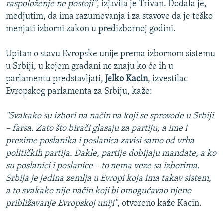
raspoloženje ne postoji”
, izjavila je Trivan. Dodala je,
medjutim, da ima razumevanja i za stavove da je teško
menjati izborni zakon u predizbornoj godini.
Upitan o stavu Evropske unije prema izbornom sistemu
u Srbiji, u kojem građani ne znaju ko će ih u
parlamentu predstavljati,
Jelko Kacin
, izvestilac
Evropskog parlamenta za Srbiju, kaže:
“Svakako su izbori na način na koji se sprovode u Srbiji
– farsa. Zato što birači glasaju za partiju, a ime i
prezime poslanika i poslanica zavisi samo od vrha
političkih partija. Dakle, partije dobijaju mandate, a ko
su poslanici i poslanice – to nema veze sa izborima.
Srbija je jedina zemlja u Evropi koja ima takav sistem,
a to svakako nije način koji bi omogućavao njeno
približavanje Evropskoj uniji"
, otvoreno kaže Kacin.