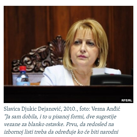
Slavica Djukic Dejanović, 2010., foto: Vesna Anđić
“Ja sam dobila, i to u pisanoj formi, dve sugestije
vezane za blanko ostavke. Prvu, da redosled na
izbornoj listi treba da određuje ko će biti narodni