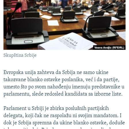
ISPRIČAJ MI
DNEVNO@RSE
SPECIJALI RSE
VIŠE OD NASLOVA
PRATITE NAS
GENOCID U SREBRENICI
Skupština Srbije
POPLAVE I KLIZIŠTA U BIH 2024.
TV LIBERTY
Sve RFE/RL stranice
Evropska unija zahteva da Srbija ne samo ukine
POST SCRIPTUM
takozvane blanko ostavke poslanika, već i da partije,
umesto što po svom nahođenju imenuju predstavnike u
MOJA EVROPA
parlamentu, slede redosled kandidata sa izborne liste.
TRI DECENIJE OD RATA U BIH
Parlament u Srbiji je zbirka poslušnih partijskih
SVE KARTE DEJTONA
delegata, koji čak ne raspolažu ni svojim mandatom. I
NASTANAK I RASPAD JUGOSLAVIJE
dok je Srbija spremna da ukine blanko ostavke, doduše