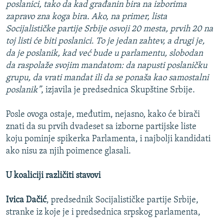
poslanici, tako da kad građanin bira na izborima
zapravo zna koga bira. Ako, na primer, lista
Socijalističke partije Srbije osvoji 20 mesta, prvih 20 na
toj listi će biti poslanici. To je jedan zahtev, a drugi je,
da je poslanik, kad već bude u parlamentu, slobodan
da raspolaže svojim mandatom: da napusti poslaničku
grupu, da vrati mandat ili da se ponaša kao samostalni
poslanik”
, izjavila je predsednica Skupštine Srbije.
Posle ovoga ostaje, međutim, nejasno, kako će birači
znati da su prvih dvadeset sa izborne partijske liste
koju pominje spikerka Parlamenta, i najbolji kandidati
ako nisu za njih poimence glasali.
U koaliciji različiti stavovi
Ivica Dačić
, predsednik Socijalističke partije Srbije,
stranke iz koje je i predsednica srpskog parlamenta,