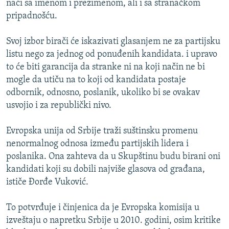
naći sa imenom i prezimenom, ali i sa stranačkom
pripadnošću.
Svoj izbor birači će iskazivati glasanjem ne za partijsku
listu nego za jednog od ponuđenih kandidata. i upravo
to će biti garancija da stranke ni na koji način ne bi
mogle da utiču na to koji od kandidata postaje
odbornik, odnosno, poslanik, ukoliko bi se ovakav
usvojio i za republički nivo.
Evropska unija od Srbije traži suštinsku promenu
nenormalnog odnosa između partijskih lidera i
poslanika. Ona zahteva da u Skupštinu budu birani oni
kandidati koji su dobili najviše glasova od građana,
ističe Đorđe Vuković.
To potvrđuje i činjenica da je Evropska komisija u
izveštaju o napretku Srbije u 2010. godini, osim kritike