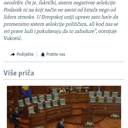
neodrživ. On je, faktički, sistem negativne selekcije.
Poslanik ni na koji način ne zavisi od birača nego od
lidera stranke. U Evropskoj uniji upravo zato hoće da
promenimo sistem selekcije političara, ali kod nas se
svi prave ludi i pokušavaju da to zabašure”
, ocenjuje
Vuković.
Podijelite
Pratite nas
Više priča