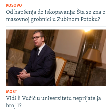
KOSOVO
Od hapšenja do iskopavanja: Šta se zna o
masovnoj grobnici u Zubinom Potoku?
MOST
Vidi li Vučić u univerzitetu neprijatelja
broj 1?