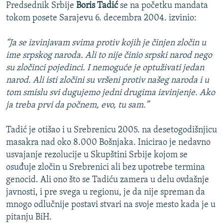
Predsednik Srbije
Boris Tadić
se na početku mandata
tokom posete Sarajevu 6. decembra 2004. izvinio:
“Ja se izvinjavam svima protiv kojih je činjen zločin u
ime srpskog naroda. Ali to nije činio srpski narod nego
su zločinci pojedinci. I nemoguće je optuživati jedan
narod. Ali isti zločini su vršeni protiv našeg naroda i u
tom smislu svi dugujemo jedni drugima izvinjenje. Ako
ja treba prvi da počnem, evo, tu sam.”
Tadić je otišao i u Srebrenicu 2005. na desetogodišnjicu
masakra nad oko 8.000 Bošnjaka. Inicirao je nedavno
usvajanje rezolucije u Skupštini Srbije kojom se
osuđuje zločin u Srebrenici ali bez upotrebe termina
genocid. Ali ono što se Tadiću zamera u delu ovdašnje
javnosti, i pre svega u regionu, je da nije spreman da
mnogo odlučnije postavi stvari na svoje mesto kada je u
pitanju BiH.