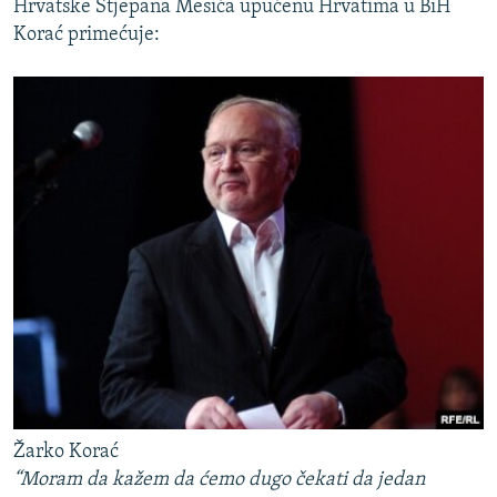
Hrvatske Stjepana Mesića upućenu Hrvatima u BiH
Korać primećuje:
Žarko Korać
“Moram da kažem da ćemo dugo čekati da jedan