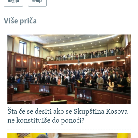
Regija
Srbija
Više priča
Šta će se desiti ako se Skupština Kosova
ne konstituiše do ponoći?