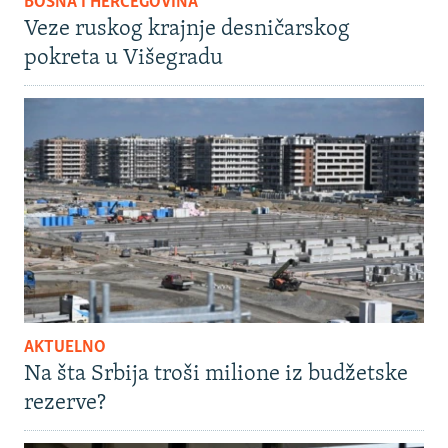
BOSNA I HERCEGOVINA
Veze ruskog krajnje desničarskog
pokreta u Višegradu
AKTUELNO
Na šta Srbija troši milione iz budžetske
rezerve?