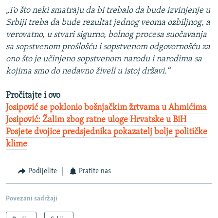
„To što neki smatraju da bi trebalo da bude izvinjenje u
Srbiji treba da bude rezultat jednog veoma ozbiljnog, a
verovatno, u stvari sigurno, bolnog procesa suočavanja
sa sopstvenom prošlošću i sopstvenom odgovornošću za
ono što je učinjeno sopstvenom narodu i narodima sa
kojima smo do nedavno živeli u istoj državi.“
Pročitajte i ovo
Josipović se poklonio bošnjačkim žrtvama u Ahmićima
Josipović: Žalim zbog ratne uloge Hrvatske u BiH
Posjete dvojice predsjednika pokazatelj bolje političke
klime
Podijelite
Pratite nas
Povezani sadržaji