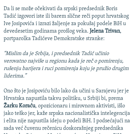
Da li se može očekivati da srpski predsednik Boris
Tadić izgovori iste ili barem slične reči poput hrvatskog
Ive Josipovića i izrazi žaljenje za pokušaj podele BiH u
devedesetim godinama prošlog veka.
Jelena Trivan
,
portparolka Tadićeve Demokratske stranke:
“Mislim da je Srbija, i predsednik Tadić učinio
verovatno najviše u regionu kada je reč o pomirenju,
rušenju barijera i ruci pomirenja koju je pružio drugim
liderima.”
Ono što je Josipoviću bilo lako da učini u Sarajevu jer je
Hrvatska napustila takvu politiku, u Srbiji bi, prema
Žarku Koraću
, opozicionaru i mirovnom aktivisti, išlo
jako teško jer, kaže srpska nacionalistička intelegencija
i elita nije napustila ideju o podeli BiH. I podsećajući na
sada već čuvenu rečenicu doskorašnjeg predsednika