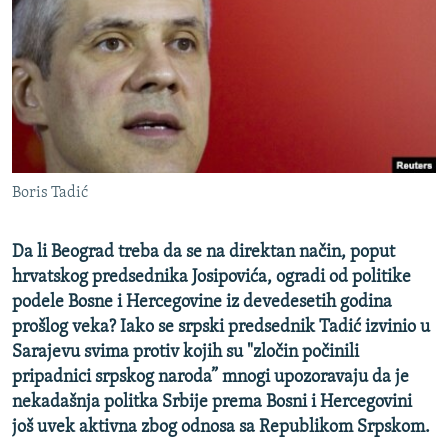
ISPRIČAJ MI
DNEVNO@RSE
SPECIJALI RSE
VIŠE OD NASLOVA
PRATITE NAS
GENOCID U SREBRENICI
Boris Tadić
POPLAVE I KLIZIŠTA U BIH 2024.
TV LIBERTY
Sve RFE/RL stranice
Da li Beograd treba da se na direktan način, poput
POST SCRIPTUM
hrvatskog predsednika Josipovića, ogradi od politike
podele Bosne i Hercegovine iz devedesetih godina
MOJA EVROPA
prošlog veka? Iako se srpski predsednik Tadić izvinio u
TRI DECENIJE OD RATA U BIH
Sarajevu svima protiv kojih su "zločin počinili
pripadnici srpskog naroda” mnogi upozoravaju da je
SVE KARTE DEJTONA
nekadašnja politka Srbije prema Bosni i Hercegovini
NASTANAK I RASPAD JUGOSLAVIJE
još uvek aktivna zbog odnosa sa Republikom Srpskom.