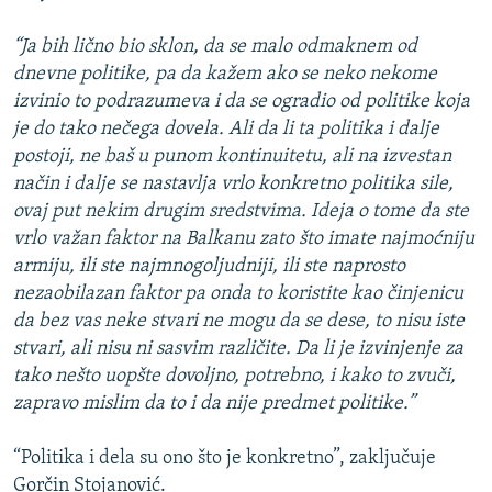
“Ja bih lično bio sklon, da se malo odmaknem od
dnevne politike, pa da kažem ako se neko nekome
izvinio to podrazumeva i da se ogradio od politike koja
je do tako nečega dovela. Ali da li ta politika i dalje
postoji, ne baš u punom kontinuitetu, ali na izvestan
način i dalje se nastavlja vrlo konkretno politika sile,
ovaj put nekim drugim sredstvima. Ideja o tome da ste
vrlo važan faktor na Balkanu zato što imate najmoćniju
armiju, ili ste najmnogoljudniji, ili ste naprosto
nezaobilazan faktor pa onda to koristite kao činjenicu
da bez vas neke stvari ne mogu da se dese, to nisu iste
stvari, ali nisu ni sasvim različite. Da li je izvinjenje za
tako nešto uopšte dovoljno, potrebno, i kako to zvuči,
zapravo mislim da to i da nije predmet politike.”
“Politika i dela su ono što je konkretno”, zaključuje
Gorčin Stojanović.