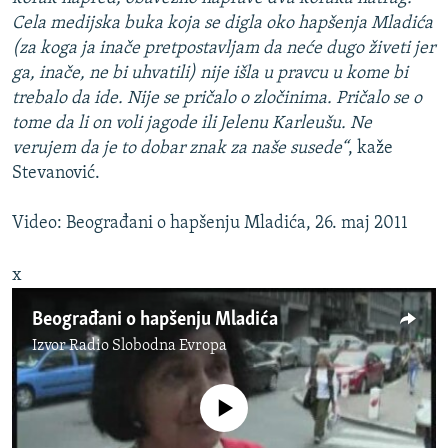
Cela medijska buka koja se digla oko hapšenja Mladića
(za koga ja inače pretpostavljam da neće dugo živeti jer
ga, inače, ne bi uhvatili) nije išla u pravcu u kome bi
trebalo da ide. Nije se pričalo o zločinima. Pričalo se o
tome da li on voli jagode ili Jelenu Karleušu. Ne
verujem da je to dobar znak za naše susede“
, kaže
Stevanović.
Video: Beograđani o hapšenju Mladića, 26. maj 2011
x
Beograđani o hapšenju Mladića
Izvor
Radio Slobodna Evropa
No media source currently available