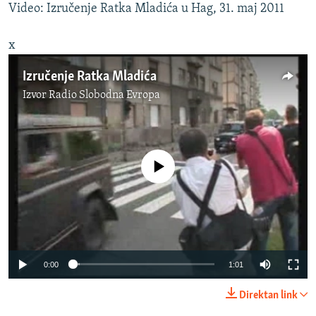
Video: Izručenje Ratka Mladića u Hag, 31. maj 2011
x
Izručenje Ratka Mladića
Izvor
Radio Slobodna Evropa
No media source currently available
0:00
1:01
Direktan link