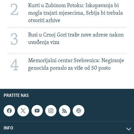
2
Kurti u Zubinom Potoku: Iskopavanja bi
mogla trajati mjesecima, Srbija bi trebala
otvoriti arhive
3
Rusi u Crnoj Gori traže nove adrese nakon
uvođenja viza
4
Memorijalni centar Srebrenica: Negiranje
genocida poraslo za više od 50 posto
PRATITE NAS
INFO