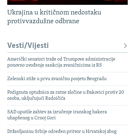
Ukrajina u kritičnom nedostaku
protivvazdušne odbrane
Vesti/Vijesti
Američki senatori traže od Trumpove administracije
ponovno uvođenje sankcija zvaničnicima iz RS
Zelenski stiže u prvu zvaničnu posjetu Beogradu
Podignuta optužnica za ratne zločine u Đakovici protiv 20
osoba, uključujući Radoičića
SAD uputile zahtev za izručenje iranskog hakera
uhapšenog u Crnoj Gori
Državljaninu Srbije određen pritvor u Hrvatskoj zbog