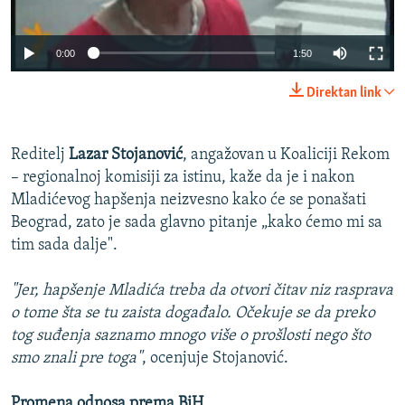
0:00
1:50
Direktan link
Reditelj
Lazar Stojanović
, angažovan u Koaliciji Rekom
– regionalnoj komisiji za istinu, kaže da je i nakon
Mladićevog hapšenja neizvesno kako će se ponašati
Beograd, zato je sada glavno pitanje „kako ćemo mi sa
tim sada dalje".
"Jer, hapšenje Mladića treba da otvori čitav niz rasprava
o tome šta se tu zaista događalo. Očekuje se da preko
tog suđenja saznamo mnogo više o prošlosti nego što
smo znali pre toga"
, ocenjuje Stojanović.
Promena odnosa prema BiH