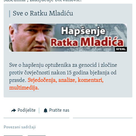
Sve o Ratku Mladiću
Sve o hapšenju optuženika za genocid i zločine
protiv čovječnosti nakon 15 godina bježanja od
pravde.
Svjedočenja, analize
, komentari,
multimedija.
Podijelite
Pratite nas
Povezani sadržaji