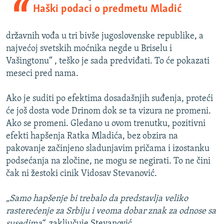
Haški podaci o predmetu Mladić
državnih vođa u tri bivše jugoslovenske republike, a
najvećoj svetskih moćnika negde u Briselu i
Vašingtonu“ , teško je sada predviđati. To će pokazati
meseci pred nama.
Ako je suditi po efektima dosadašnjih suđenja, proteći
će još dosta vode Drinom dok se ta vizura ne promeni.
Ako se promeni. Gledano u ovom trenutku, pozitivni
efekti hapšenja Ratka Mladića, bez obzira na
pakovanje začinjeno sladunjavim pričama i izostanku
podsećanja na zločine, ne mogu se negirati. To ne čini
čak ni žestoki cinik Vidosav Stevanović.
„Samo hapšenje bi trebalo da predstavlja veliko
rasterećenje za Srbiju i veoma dobar znak za odnose sa
susedima“
, zaključuje Stevanović.