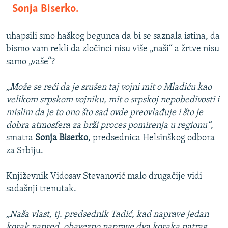
Sonja Biserko.
uhapsili smo haškog begunca da bi se saznala istina, da
bismo vam rekli da zločinci nisu više „naši“ a žrtve nisu
samo „vaše“?
„Može se reći da je srušen taj vojni mit o Mladiću kao
velikom srpskom vojniku, mit o srpskoj nepobedivosti i
mislim da je to ono što sad ovde preovlađuje i što je
dobra atmosfera za brži proces pomirenja u regionu“
,
smatra
Sonja Biserko
, predsednica Helsinškog odbora
za Srbiju.
Književnik Vidosav Stevanović malo drugačije vidi
sadašnji trenutak.
„Naša vlast, tj. predsednik Tadić, kad naprave jedan
korak napred, obavezno naprave dva koraka natrag.