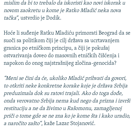
mislim da bi to trebalo da iskoristi kao novi iskorak u
novom zaokretu u kome je Ratko Mladić neka nova
tačka“
, ustvrdio je Dodik.
Hoće li suđenje Ratku Mladiću primorati Beograd da se
suoči sa politikom čiji je cilj država sa ucrtavanjem
granica po etničkom principu, a čiji je pokušaj
ostvarivanja doveo do masovnih etničkih čišćenja i
napokon do onog najstrašnijeg zločina-genocida?
“Meni se čini da će, ukoliko Mladić prihvati da govori,
to otkriti neke konkretne korake koje je država Srbija
preduzimala dok su ratovi trajali. Ako do toga dođe,
onda verovatno Srbija nema kud nego da prizna i izvrši
restituciju a ne da živimo u Rašomonu, zamagljenoj
priči o tome gde se ne zna ko je kome šta i kako uradio,
a naročito zašto“
, kaže Lazar Stojanović.