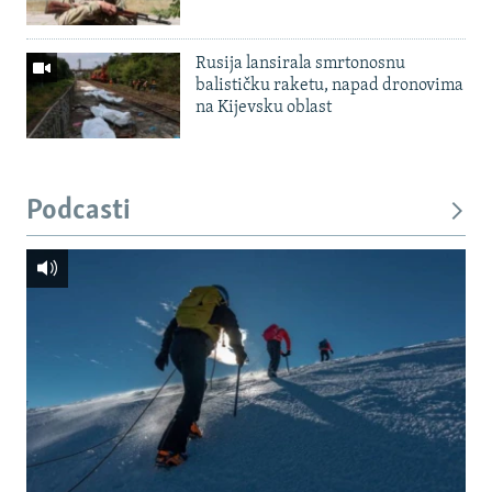
Rusija lansirala smrtonosnu
balističku raketu, napad dronovima
na Kijevsku oblast
Podcasti