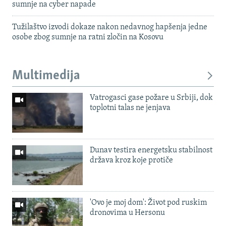
sumnje na cyber napade
Tužilaštvo izvodi dokaze nakon nedavnog hapšenja jedne
osobe zbog sumnje na ratni zločin na Kosovu
Multimedija
Vatrogasci gase požare u Srbiji, dok
toplotni talas ne jenjava
Dunav testira energetsku stabilnost
država kroz koje protiče
'Ovo je moj dom': Život pod ruskim
dronovima u Hersonu