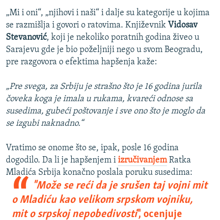
„Mi i oni“, „njihovi i naši“ i dalje su kategorije u kojima
se razmišlja i govori o ratovima. Književnik
Vidosav
Stevanović
, koji je nekoliko poratnih godina živeo u
Sarajevu gde je bio poželjniji nego u svom Beogradu,
pre razgovora o efektima hapšenja kaže:
„Pre svega, za Srbiju je strašno što je 16 godina jurila
čoveka koga je imala u rukama, kvareći odnose sa
susedima, gubeći poštovanje i sve ono što je moglo da
se izgubi naknadno.“
Vratimo se onome što se, ipak, posle 16 godina
dogodilo. Da li je hapšenjem i
izručivanjem
Ratka
Mladića Srbija konačno poslala poruku susedima:
"Može se reći da je srušen taj vojni mit
o Mladiću kao velikom srpskom vojniku,
mit o srpskoj nepobedivosti
", ocenjuje