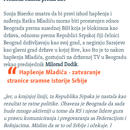
Sonja Biserko smatra da bi pravi ishod hapšenja i
suđenja Ratku Mladiću morao biti promenjen odnos
Beograda prema susednoj BiH koja je blokirana kao
država, odnosno prema Republici Srpskoj čiji čelnici
Beograd doživljavaju kao svoj grad, a negiraju Sarajevo
kao glavni grad države u kojoj žive, kao što je to nakon
hapšenja Mladića, gostujući na državnoj TV u Beogradu
rekao predsjednik
Milorad Dodik
.
Hapšenje Mladića - zatvaranje
stranice sramne istorije Srbije
„Jer, u krajnjoj liniji, ta Republika Srpska je nastala kao
rezultat te ratne politike. Obaveza je Beograda da sada
bude mnogo aktivniji u tome da RS i njene lidere gura
u pravcu komuniciranja i pregovaranja sa Federacijom i
Bošnjacima. Mislim da se to od Srbije i očekuje. I