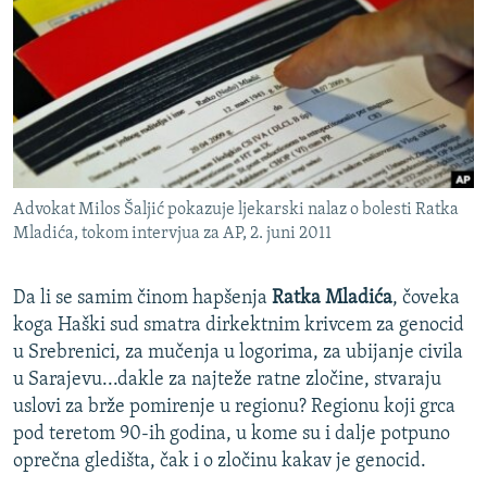
ISPRIČAJ MI
DNEVNO@RSE
SPECIJALI RSE
VIŠE OD NASLOVA
PRATITE NAS
GENOCID U SREBRENICI
Advokat Milos Šaljić pokazuje ljekarski nalaz o bolesti Ratka
POPLAVE I KLIZIŠTA U BIH 2024.
Mladića, tokom intervjua za AP, 2. juni 2011
TV LIBERTY
Sve RFE/RL stranice
POST SCRIPTUM
Da li se samim činom hapšenja
Ratka Mladića
, čoveka
koga Haški sud smatra dirkektnim krivcem za genocid
MOJA EVROPA
u Srebrenici, za mučenja u logorima, za ubijanje civila
TRI DECENIJE OD RATA U BIH
u Sarajevu...dakle za najteže ratne zločine, stvaraju
uslovi za brže pomirenje u regionu? Regionu koji grca
SVE KARTE DEJTONA
pod teretom 90-ih godina, u kome su i dalje potpuno
NASTANAK I RASPAD JUGOSLAVIJE
oprečna gledišta, čak i o zločinu kakav je genocid.