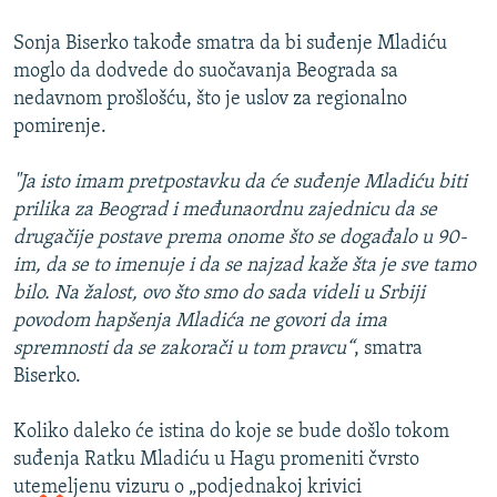
Sonja Biserko takođe smatra da bi suđenje Mladiću
moglo da dodvede do suočavanja Beograda sa
nedavnom prošlošću, što je uslov za regionalno
pomirenje.
"Ja isto imam pretpostavku da će suđenje Mladiću biti
prilika za Beograd i međunaordnu zajednicu da se
drugačije postave prema onome što se događalo u 90-
im, da se to imenuje i da se najzad kaže šta je sve tamo
bilo. Na žalost, ovo što smo do sada videli u Srbiji
povodom hapšenja Mladića ne govori da ima
spremnosti da se zakorači u tom pravcu“
, smatra
Biserko.
Koliko daleko će istina do koje se bude došlo tokom
suđenja Ratku Mladiću u Hagu promeniti čvrsto
utemeljenu vizuru o „podjednakoj krivici