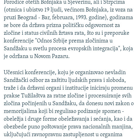
Porodice otetih Bošnjaka u Sjeverinu, ali i Štrpcima
(otmica i ubistvo 19 ljudi, većinom Bošnjaka, iz voza na
pruzi Beograd - Bar, februara, 1993. godine), godinama
se bore da država prizna političku odgovornost za
zločine i status civilnih žrtava rata, što su i preporuke
konferencije "Odnos Srbije prema zločinima u
Sandžaku u svetlu procesa evropskih integracija", koja
je održana u Novom Pazaru.
Učesnici konferencije, koju je organizovao nevladin
Sandžački odbor za zaštitu ljudskih prava i sloboda,
traže i da državni organi i institucije iniciraju promenu
prakse Tužilaštva za ratne zločine i procesuiranje svih
zločina počinjenih u Sandžaku, da donesu novi zakon o
memorijalima koji bi regulisao podizanje spomen -
obeležja i druge forme obeležavanja i sećanja, kao i da
obezbede puno poštovanje prava nacionalnih manjina,
uključujući ravnopravnu zastupljenost u organima