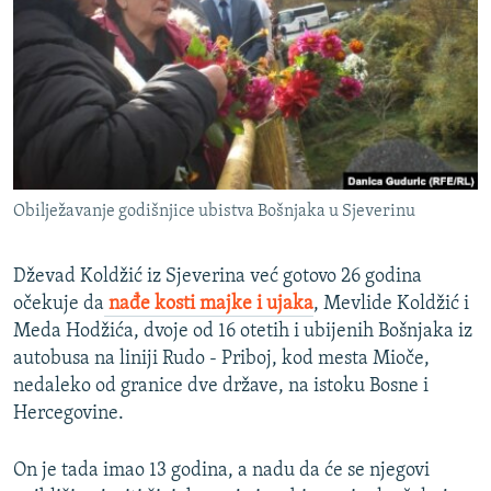
ISPRIČAJ MI
DNEVNO@RSE
SPECIJALI RSE
VIŠE OD NASLOVA
PRATITE NAS
GENOCID U SREBRENICI
Obilježavanje godišnjice ubistva Bošnjaka u Sjeverinu
POPLAVE I KLIZIŠTA U BIH 2024.
TV LIBERTY
Sve RFE/RL stranice
Dževad Koldžić iz Sjeverina već gotovo 26 godina
POST SCRIPTUM
očekuje da
nađe kosti majke i ujaka
, Mevlide Koldžić i
Meda Hodžića, dvoje od 16 otetih i ubijenih Bošnjaka iz
MOJA EVROPA
autobusa na liniji Rudo - Priboj, kod mesta Mioče,
TRI DECENIJE OD RATA U BIH
nedaleko od granice dve države, na istoku Bosne i
Hercegovine.
SVE KARTE DEJTONA
NASTANAK I RASPAD JUGOSLAVIJE
On je tada imao 13 godina, a nadu da će se njegovi