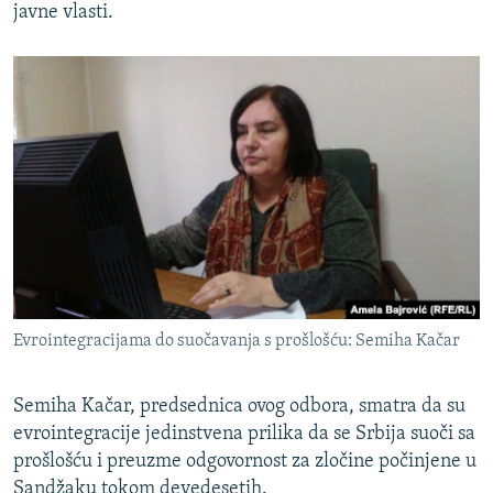
javne vlasti.
Evrointegracijama do suočavanja s prošlošću: Semiha Kačar
Semiha Kačar, predsednica ovog odbora, smatra da su
evrointegracije jedinstvena prilika da se Srbija suoči sa
prošlošću i preuzme odgovornost za zločine počinjene u
Sandžaku tokom devedesetih.