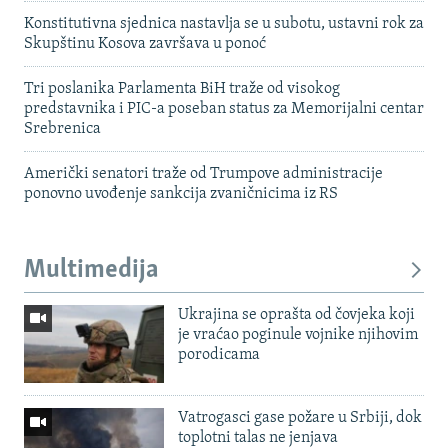
Konstitutivna sjednica nastavlja se u subotu, ustavni rok za
Skupštinu Kosova završava u ponoć
Tri poslanika Parlamenta BiH traže od visokog
predstavnika i PIC-a poseban status za Memorijalni centar
Srebrenica
Američki senatori traže od Trumpove administracije
ponovno uvođenje sankcija zvaničnicima iz RS
Multimedija
Ukrajina se oprašta od čovjeka koji
je vraćao poginule vojnike njihovim
porodicama
Vatrogasci gase požare u Srbiji, dok
toplotni talas ne jenjava