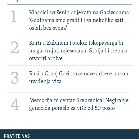
1
Vlasnici srušenih objekata na Gazivodama:
'Godinama smo gradili i za nekoliko sati
ostali bez svega'
2
Kurti u Zubinom Potoku: Iskopavanja bi
mogla trajati mjesecima, Srbija bi trebala
otvoriti arhive
3
Rusi u Crnoj Gori traže nove adrese nakon
uvođenja viza
4
Memorijalni centar Srebrenica: Negiranje
genocida poraslo za više od 50 posto
PRATITE NAS