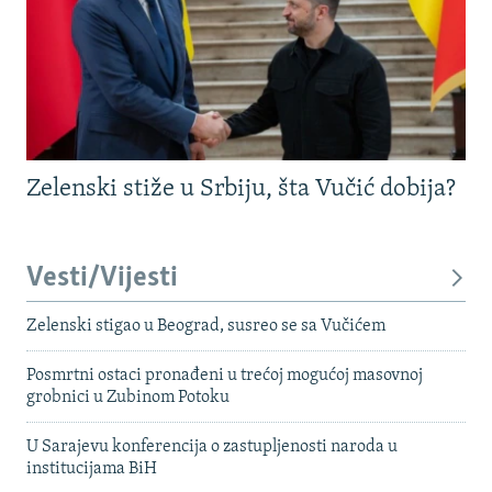
Zelenski stiže u Srbiju, šta Vučić dobija?
Vesti/Vijesti
Zelenski stigao u Beograd, susreo se sa Vučićem
Posmrtni ostaci pronađeni u trećoj mogućoj masovnoj
grobnici u Zubinom Potoku
U Sarajevu konferencija o zastupljenosti naroda u
institucijama BiH