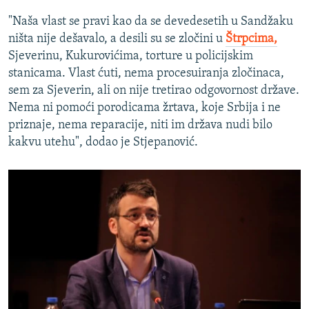
"Naša vlast se pravi kao da se devedesetih u Sandžaku
ništa nije dešavalo, a desili su se zločini u
Štrpcima,
Sjeverinu, Kukurovićima, torture u policijskim
stanicama. Vlast ćuti, nema procesuiranja zločinaca,
sem za Sjeverin, ali on nije tretirao odgovornost države.
Nema ni pomoći porodicama žrtava, koje Srbija i ne
priznaje, nema reparacije, niti im država nudi bilo
kakvu utehu", dodao je Stjepanović.