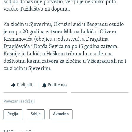
sud do danas nije potvrdio, već ju je nekoliko puta
vraćao Tužilaštvu na dopunu.
Za zločin u Sjeverinu, Okružni sud u Beogradu osudio
je na po 20 godina zatvora Milana Lukića i Olivera
Krsmanovića (obojicu u odsustvu), a Dragutina
Dragićevića i Đorđa Ševića na po 15 godina zatvora.
Kasnije je Lukić, u Haškom tribunalu, osuđen na
doživotnu kaznu zatvora za zločine u Višegradu ali ne i
za zločin u Sjeverinu.
Podijelite
Pratite nas
Povezani sadržaji
Regija
Srbija
Aktuelno