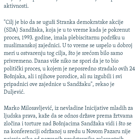
aktivnosti.
"Cilj je bio da se uguši Stranka demokratske akcije
(SDA) Sandžaka, koja je u to vreme kada je pokrenut
proces, 1993. godine, imala plebiscitarnu podršku u
muslimanskoj zajednici. U to vreme se uspelo u dobroj
meri u ostvarenju tog cilja, što je srećom bilo samo
privremeno. Danas više niko ne spori da je to bio
politički proces, u kojem je neposredno stradalo ovih 24
Bošnjaka, ali i njihove porodice, ali su izgubili i svi
pripadnici ove zajednice u Sandžaku", rekao je
Duljević.
Marko Milosavljević, iz nevladine Inicijative mladih za
ljudska prava, kaže da se odnos države prema žrtvama
zločina i torture nad Bošnjacima Sandžaka vidi i što se
na konferenciji održanoj u sredu u Novom Pazaru nije