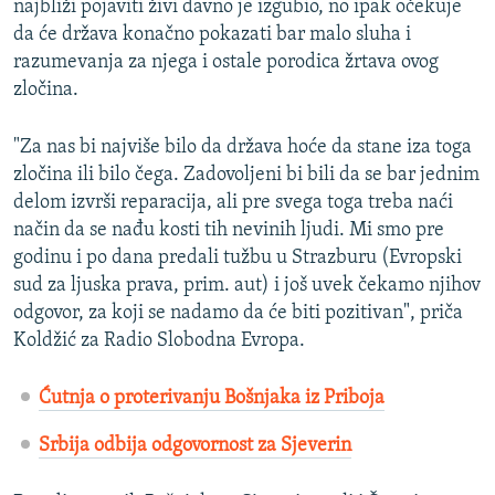
najbliži pojaviti živi davno je izgubio, no ipak očekuje
da će država konačno pokazati bar malo sluha i
razumevanja za njega i ostale porodica žrtava ovog
zločina.
"Za nas bi najviše bilo da država hoće da stane iza toga
zločina ili bilo čega. Zadovoljeni bi bili da se bar jednim
delom izvrši reparacija, ali pre svega toga treba naći
način da se nađu kosti tih nevinih ljudi. Mi smo pre
godinu i po dana predali tužbu u Strazburu (Evropski
sud za ljuska prava, prim. aut) i još uvek čekamo njihov
odgovor, za koji se nadamo da će biti pozitivan", priča
Koldžić za Radio Slobodna Evropa.
Ćutnja o proterivanju Bošnjaka iz Priboja
Srbija odbija odgovornost za Sjeverin