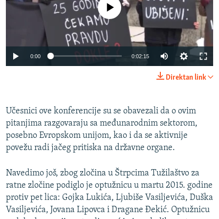
No media source currently available
0:00
0:02:15
Direktan link
Učesnici ove konferencije su se obavezali da o ovim
pitanjima razgovaraju sa međunarodnim sektorom,
posebno Evropskom unijom, kao i da se aktivnije
povežu radi jačeg pritiska na državne organe.
Navedimo još, zbog zločina u Štrpcima Tužilaštvo za
ratne zločine podiglo je optužnicu u martu 2015. godine
protiv pet lica: Gojka Lukića, Ljubiše Vasiljevića, Duška
Vasiljevića, Jovana Lipovca i Dragane Đekić. Optužnicu