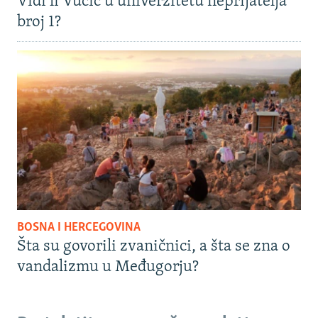
Vidi li Vučić u univerzitetu neprijatelja
broj 1?
BOSNA I HERCEGOVINA
Šta su govorili zvaničnici, a šta se zna o
vandalizmu u Međugorju?