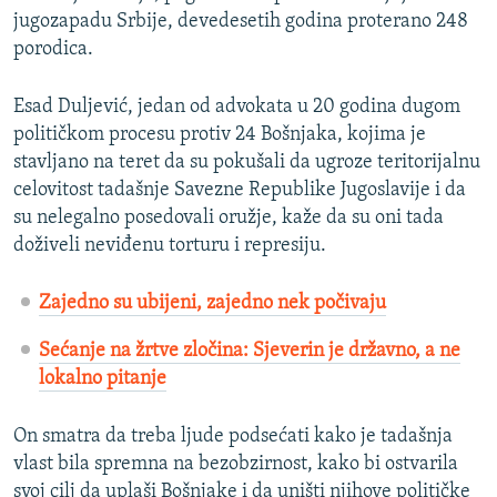
jugozapadu Srbije, devedesetih godina proterano 248
porodica.
Esad Duljević, jedan od advokata u 20 godina dugom
političkom procesu protiv 24 Bošnjaka, kojima je
stavljano na teret da su pokušali da ugroze teritorijalnu
celovitost tadašnje Savezne Republike Jugoslavije i da
su nelegalno posedovali oružje, kaže da su oni tada
doživeli neviđenu torturu i represiju.
Zajedno su ubijeni, zajedno nek počivaju
Sećanje na žrtve zločina: Sjeverin je državno, a ne
lokalno pitanje
On smatra da treba ljude podsećati kako je tadašnja
vlast bila spremna na bezobzirnost, kako bi ostvarila
svoj cilj da uplaši Bošnjake i da uništi njihove političke