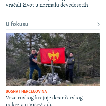
vraćali život u normalu devedesetih
U fokusu
BOSNA I HERCEGOVINA
Veze ruskog krajnje desničarskog
pokreta u Višegradu