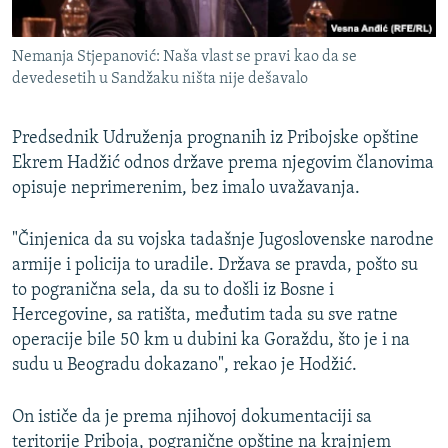
Nemanja Stjepanović: Naša vlast se pravi kao da se
devedesetih u Sandžaku ništa nije dešavalo
Predsednik Udruženja prognanih iz Pribojske opštine
Ekrem Hadžić odnos države prema njegovim članovima
opisuje neprimerenim, bez imalo uvažavanja.
"Činjenica da su vojska tadašnje Jugoslovenske narodne
armije i policija to uradile. Država se pravda, pošto su
to pogranična sela, da su to došli iz Bosne i
Hercegovine, sa ratišta, međutim tada su sve ratne
operacije bile 50 km u dubini ka Goraždu, što je i na
sudu u Beogradu dokazano", rekao je Hodžić.
On ističe da je prema njihovoj dokumentaciji sa
teritorije Priboja, pogranične opštine na krajnjem