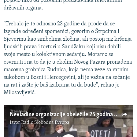
pojavio niko od pozvanih predstavnika relevantnih
državnih organa.
"Trebalo je 15 odnosno 23 godine da prođe da se
izgrade određeni spomenici, govorim o Štrpcima i
Sjeverinu kao simbolima zločina, ali postoji niz kršenja
ljudskih prava i torturi u Sandžaku koji nisu dobili
svoje mesto u kolektivnom sećanju. Moramo se
osvrnuti i na to da je u okolini Novog Pazara pronađena
masovna grobnica Rudnica, koja nema veze sa ratnim
sukobom u Bosni i Hercegovini, ali je važna na sećanje
na rat i zašto je baš izabrana tu da bude", rekao je
Milosavljević.
Nevladine organizacije obeležile 25 godina od zločina u Štrpcima
Izvor
Radio Slobodna Evropa