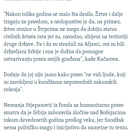
"Nakon toliko godina se malo šta desilo. Žrtve i dalje
tragaju za pravdom, a nedopustivo je da, na primer,
žrtve otmice u Štrpcima ne mogu da dobiju status
civilnih žrtava rata jer su, navodno, ubijeni na teritoriji
druge države. Pa i da su stradali na Aljasci, oni su bili
državljani Srbije i ona je dužna da pomogne
ostvarivanju prava svojih građana", kaže Kačarova.
Dodaje da joj nije jasno kako pravo "ne vidi ljude, koji
su zarobljeni u kandžama nepravednih zakonskih
rešenja".
Nemanja Stjepanović iz Fonda za humanitarno pravo
smatra da je Srbija zaboravila zločine nad Bošnjacima
tokom devedesetih godina prošlog veka, jer Sandžak
nema političku snagu i inicijativu da nametne tu temu.