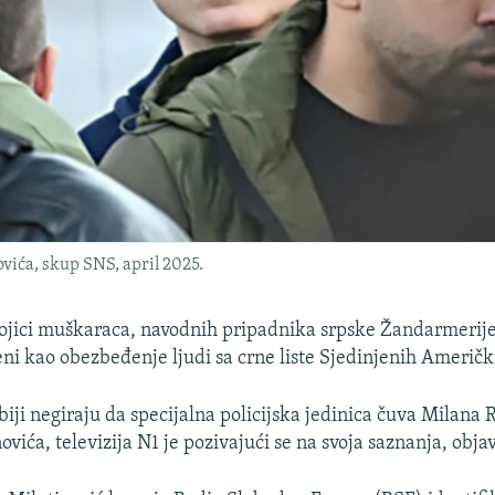
vića, skup SNS, april 2025.
vojici muškaraca, navodnih pripadnika srpske Žandarmerije,
eni kao obezbeđenje ljudi sa crne liste Sjedinjenih Američ
biji negiraju da specijalna policijska jedinica čuva Milana 
vića, televizija N1 je pozivajući se na svoja saznanja, obja