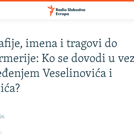
afije, imena i tragovi do
merije: Ko se dovodi u ve
đenjem Veselinovića i
ića?
26.