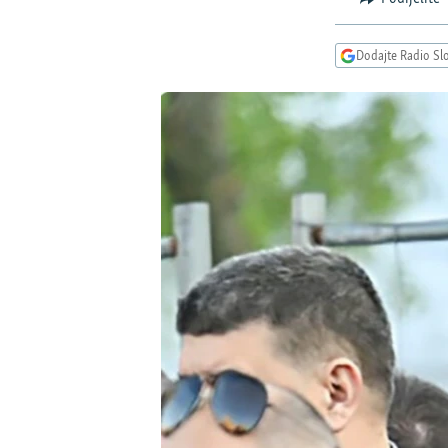
ISPRIČAJ MI
DNEVNO@RSE
Dodajte Radio Sl
SPECIJALI RSE
VIŠE OD NASLOVA
GENOCID U SREBRENICI
POPLAVE I KLIZIŠTA U BIH 2024.
TV LIBERTY
POST SCRIPTUM
MOJA EVROPA
TRI DECENIJE OD RATA U BIH
SVE KARTE DEJTONA
NASTANAK I RASPAD JUGOSLAVIJE