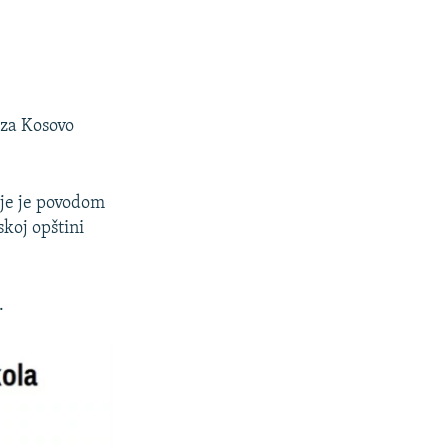
 za Kosovo
oje je povodom
koj opštini
.