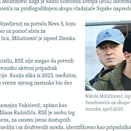
a Milutinović koga je Radio Slobodna Evropa (RSE) identifi
novića na prošlogodišnjem skupu vladajuće Srpske napredn
objavljenoj na portalu Nova S, koju
rao uz pomoć alata za
lica, Milutinović je ispred Zvonka
 civilu, RSE nije mogao da potvrdi
 trenutku aktivni pripadnik
cije. Ranija slika iz 2023, međutim,
u vreme njenog nastanka bio deo
Nikola Milutinović, is
Veselinovića na skupu 
Damnjan Vukićević, opisan kao
stranke, april 2025.
lana Radoičića. RSE je osobu tog
ena, na osnovu javno dostupnih
 medija i sa društvenih mreža, identifikovao kao pripadnik