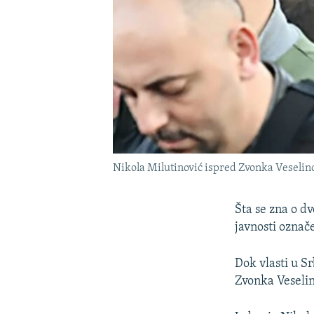
Nikola Milutinović ispred Zvonka Veselino
Šta se zna o d
javnosti označ
Dok vlasti u Sr
Zvonka Veselino