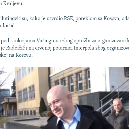
u Kraljevu.
Milutinović su, kako je utvrdio RSE, poreklom sa Kosova, oda
adoičić.
u pod sankcijama Vašingtona zbog optužbi za organizovani k
 je Radoičić i na crvenoj poternici Interpola zbog organizo
skoj na Kosovu.