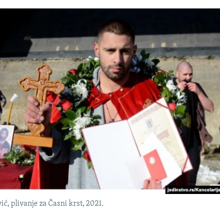
ć, plivanje za Časni krst, 2021.