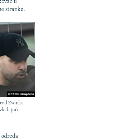
kovao u
e stranke.
pred Zvonka
vladajuće
a odreda