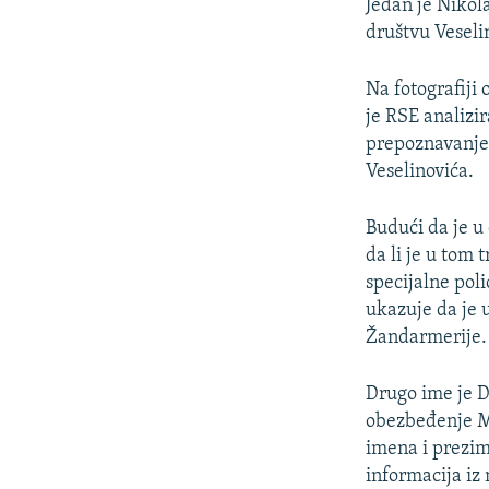
Jedan je Nikol
društvu Veseli
Na fotografiji 
je RSE analizi
prepoznavanje 
Veselinovića.
Budući da je u
da li je u tom
specijalne poli
ukazuje da je 
Žandarmerije.
Drugo ime je 
obezbeđenje Mi
imena i prezim
informacija iz