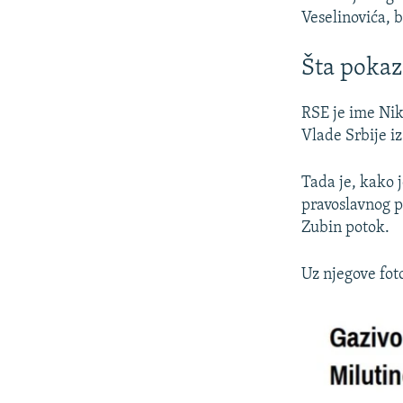
Veselinovića, b
Šta pokaz
RSE je ime Nik
Vlade Srbije iz
Tada je, kako 
pravoslavnog p
Zubin potok.
Uz njegove foto