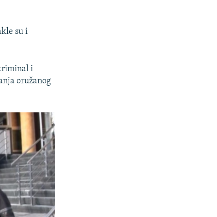
kle su i
riminal i
vanja oružanog