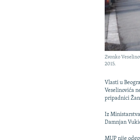
Zvonko Veselinov
2015.
Vlasti u Beogr
Veselinovića n
pripadnici Ža
Iz Ministarstv
Damnjan Vukiće
MUP nije odgov