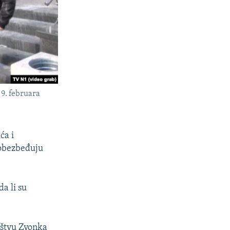
 9. februara
ća i
 obezbeđuju
a li su
ruštvu Zvonka