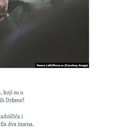
 koji su u
kih Država?
Radoičića i
vila dva imena.