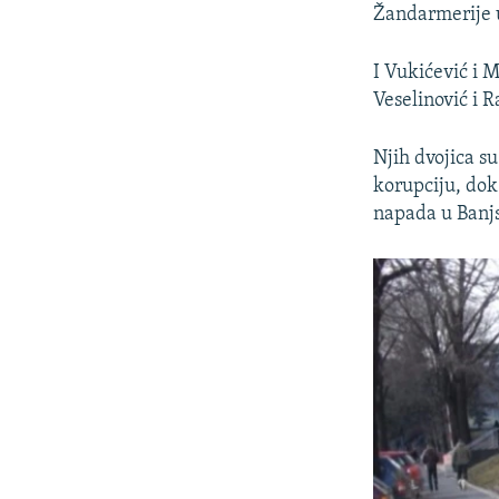
Žandarmerije 
I Vukićević i 
Veselinović i R
Njih dvojica s
korupciju, dok
napada u Banj