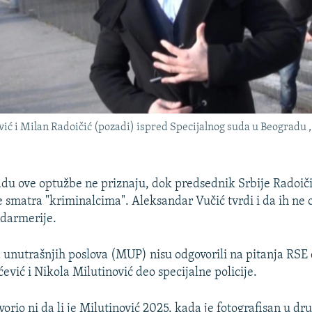
ić i Milan Radoičić (pozadi) ispred Specijalnog suda u Beogradu ,
adu ove optužbe ne priznaju, dok predsednik Srbije Radoiči
e smatra "kriminalcima". Aleksandar Vučić tvrdi i da ih ne
ndarmerije.
a unutrašnjih poslova (MUP) nisu odgovorili na pitanja RSE d
vić i Nikola Milutinović deo specijalne policije.
orio ni da li je Milutinović 2025. kada je fotografisan u d