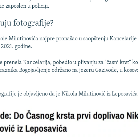
io zaposlen u policiji.
uju fotografije?
ole Milutinovića najpre pronašao u saopštenju Kancelarije
 2021. godine.
je prenela Kancelarija, pobedio u plivanju za "časni krst" k
raznika Bogojavljenje održano na jezeru Gazivode, u kosovs
grafije je objavljeno da je Nikola Milutinović iz Leposavića