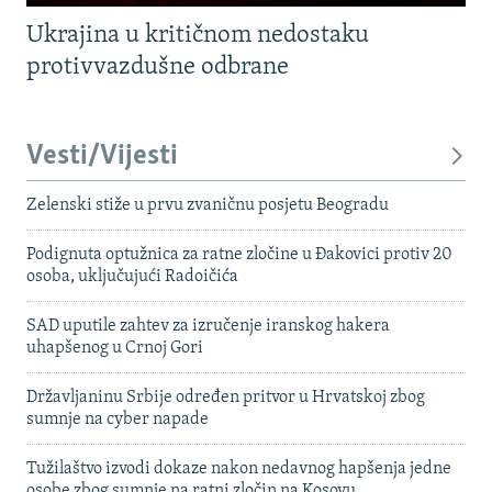
Ukrajina u kritičnom nedostaku
protivvazdušne odbrane
Vesti/Vijesti
Zelenski stiže u prvu zvaničnu posjetu Beogradu
Podignuta optužnica za ratne zločine u Đakovici protiv 20
osoba, uključujući Radoičića
SAD uputile zahtev za izručenje iranskog hakera
uhapšenog u Crnoj Gori
Državljaninu Srbije određen pritvor u Hrvatskoj zbog
sumnje na cyber napade
Tužilaštvo izvodi dokaze nakon nedavnog hapšenja jedne
osobe zbog sumnje na ratni zločin na Kosovu