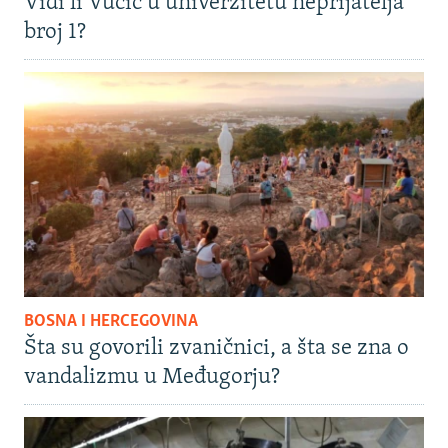
Vidi li Vučić u univerzitetu neprijatelja
broj 1?
BOSNA I HERCEGOVINA
Šta su govorili zvaničnici, a šta se zna o
vandalizmu u Međugorju?