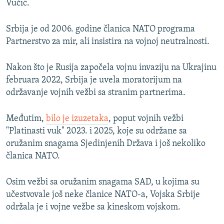
Vučić.
Srbija je od 2006. godine članica NATO programa
Partnerstvo za mir, ali insistira na vojnoj neutralnosti.
Nakon što je Rusija započela vojnu invaziju na Ukrajinu
februara 2022, Srbija je uvela moratorijum na
održavanje vojnih vežbi sa stranim partnerima.
Međutim,
bilo je izuzetaka
, poput vojnih vežbi
"Platinasti vuk" 2023. i 2025, koje su održane sa
oružanim snagama Sjedinjenih Država i još nekoliko
članica NATO.
Osim vežbi sa oružanim snagama SAD, u kojima su
učestvovale još neke članice NATO-a, Vojska Srbije
održala je i vojne vežbe sa kineskom vojskom.