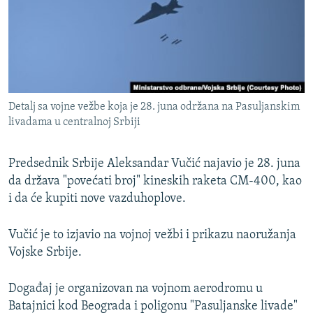
ISPRIČAJ MI
DNEVNO@RSE
SPECIJALI RSE
VIŠE OD NASLOVA
PRATITE NAS
Detalj sa vojne vežbe koja je 28. juna održana na Pasuljanskim
GENOCID U SREBRENICI
livadama u centralnoj Srbiji
POPLAVE I KLIZIŠTA U BIH 2024.
Predsednik Srbije Aleksandar Vučić najavio je 28. juna
TV LIBERTY
Sve RFE/RL stranice
da država "povećati broj" kineskih raketa CM-400, kao
POST SCRIPTUM
i da će kupiti nove vazduhoplove.
MOJA EVROPA
Vučić je to izjavio na vojnoj vežbi i prikazu naoružanja
TRI DECENIJE OD RATA U BIH
Vojske Srbije.
SVE KARTE DEJTONA
Događaj je organizovan na vojnom aerodromu u
NASTANAK I RASPAD JUGOSLAVIJE
Batajnici kod Beograda i poligonu "Pasuljanske livade"