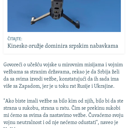
ČITAJTE:
Kinesko oružje dominira srpskim nabavkama
Govoreći o učešću vojske u mirovnim misijama i vojnim
vežbama sa stranim državama, rekao je da Srbija želi
da sa svima izvodi vežbe, konstatujući da ih sada ima
više sa Zapadom, jer je u toku rat Rusije i Ukrajine.
"Ako biste imali vežbe sa bilo kim od njih, bilo bi da ste
strana u sukobu, strana u ratu. Čim se prekinu sukobi
mi ćemo sa svima da nastavimo vežbe. Čuvaćemo svoju
vojnu neutralnost i od nje nećemo odustati", naveo je