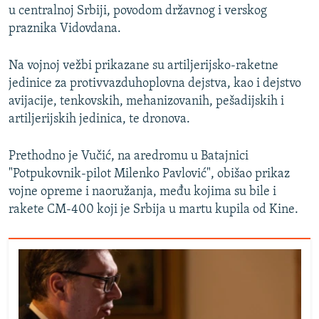
u centralnoj Srbiji, povodom državnog i verskog
praznika Vidovdana.
Na vojnoj vežbi prikazane su artiljerijsko-raketne
jedinice za protivvazduhoplovna dejstva, kao i dejstvo
avijacije, tenkovskih, mehanizovanih, pešadijskih i
artiljerijskih jedinica, te dronova.
Prethodno je Vučić, na aredromu u Batajnici
"Potpukovnik-pilot Milenko Pavlović", obišao prikaz
vojne opreme i naoružanja, među kojima su bile i
rakete CM-400 koji je Srbija u martu kupila od Kine.