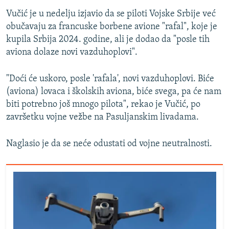
Vučić je u nedelju izjavio da se piloti Vojske Srbije već
obučavaju za francuske borbene avione "rafal", koje je
kupila Srbija 2024. godine, ali je dodao da "posle tih
aviona dolaze novi vazduhoplovi".
"Doći će uskoro, posle 'rafala', novi vazduhoplovi. Biće
(aviona) lovaca i školskih aviona, biće svega, pa će nam
biti potrebno još mnogo pilota", rekao je Vučić, po
završetku vojne vežbe na Pasuljanskim livadama.
Naglasio je da se neće odustati od vojne neutralnosti.