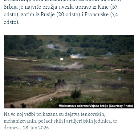
Srbija je najviše oružja uvezla upravo iz Kine (57
odsto), zatim iz Rusije (20 odsto) i Francuske (7,4
odsto).
Na vojnoj vežbi prikazana su dejstva tenkovskih,
mehanizovanih, pešadijskih i artiljerijskih jedinica, te
dronova. 28. jun 2026.