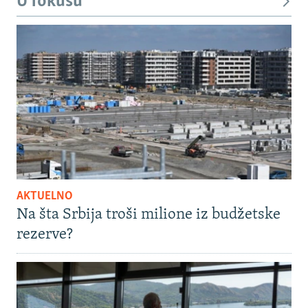
U fokusu
AKTUELNO
Na šta Srbija troši milione iz budžetske
rezerve?