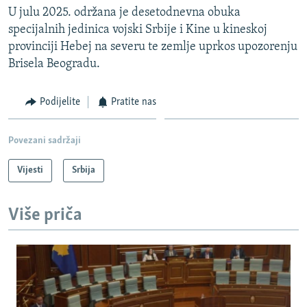
U julu 2025. održana je desetodnevna obuka
specijalnih jedinica vojski Srbije i Kine u kineskoj
provinciji Hebej na severu te zemlje uprkos upozorenju
Brisela Beogradu.
Podijelite
Pratite nas
Povezani sadržaji
Vijesti
Srbija
Više priča