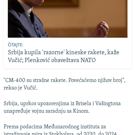
ČITAJTE:
Srbija kupila 'razorne' kineske rakete, kaže
Vučić; Plenković obaveštava NATO
"CM-400 su strašne rakete. Povećaćemo njihov broj",
rekao je Vučić.
Srbija, uprkos upozorenjima iz Brisela i Vašingtona
unapređuje vojnu saradnju sa Kinom.
Prema podacima Međunarodnog instituta za
istraživanje mira iz Stokholma, od 2020. do 2024,