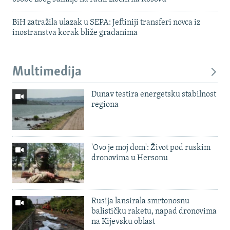
BiH zatražila ulazak u SEPA: Jeftiniji transferi novca iz
inostranstva korak bliže građanima
Multimedija
Dunav testira energetsku stabilnost
regiona
'Ovo je moj dom': Život pod ruskim
dronovima u Hersonu
Rusija lansirala smrtonosnu
balističku raketu, napad dronovima
na Kijevsku oblast