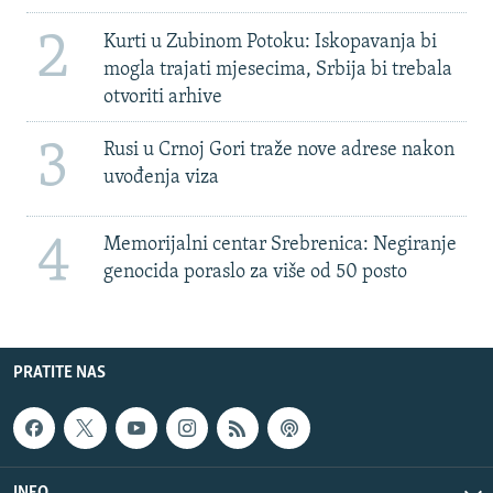
2
Kurti u Zubinom Potoku: Iskopavanja bi
mogla trajati mjesecima, Srbija bi trebala
otvoriti arhive
3
Rusi u Crnoj Gori traže nove adrese nakon
uvođenja viza
4
Memorijalni centar Srebrenica: Negiranje
genocida poraslo za više od 50 posto
PRATITE NAS
INFO