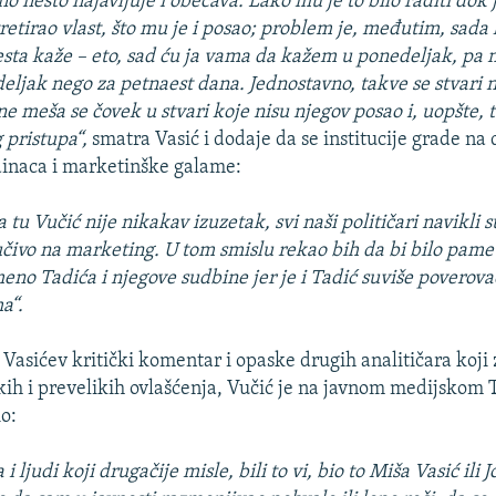
no nešto najavljuje i obećava. Lako mu je to bilo raditi dok 
tretirao vlast, što mu je i posao; problem je, međutim, sada
ta kaže – eto, sad ću ja vama da kažem u ponedeljak, pa
ljak nego za petnaest dana. Jednostavno, takve se stvari ne
ne meša se čovek u stvari koje nisu njegov posao i, uopšte, 
 pristupa“,
smatra Vasić i dodaje da se institucije grade na 
dinaca i marketinške galame:
a tu Vučić nije nikakav izuzetak, svi naši političari navikli s
jučivo na marketing. U tom smislu rekao bih da bi bilo pame
eno Tadića i njegove sudbine jer je i Tadić suviše poverova
a“.
 Vasićev kritički komentar i opaske drugih analitičara koji 
kih i prevelikih ovlašćenja, Vučić je na javnom medijskom 
o:
i ljudi koji drugačije misle, bili to vi, bio to Miša Vasić ili J