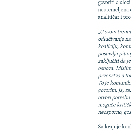
govoriti o uloz
neutemeljena o
analitičar i 
„U ovom trenut
odlučivanje n
koaliciju, kom
postavlja pita
zaključiti da j
osnova. Mislim
prvenstvo u tom
To je komunika
govorim, ja, r
otvori potrebu
moguće kritički
neosporno, gos
Sa krajnje konk