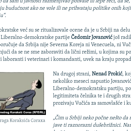
 da sam u javnosti razmenjivao pohvale ili lepe reči, da se
ju budućnost ako ne vole ili ne prihvataju politike onih koj
u“.
ratske već su se ritualizovale ocene da je u Srbiji na delu
r Liberalno-demokratske partije
Čedomir Jovanović
još radi
ručuje da Srbija nije Severna Koreja ni Venecuela, ni Vuč
jući da se ne sme zaboraviti da lični režimi, u kojima su poli
i i laboranti i veterinari i komandanti, uvek na kraju propa
Na drugoj strani,
Nenad Prokić
, ko
nekoliko meseci napustio Jovanovi
Liberalno-demokratsku partiju, pos
legitimiteta čelnika te i drugih str
prozivaju Vučića za samovlašće i kul
„Čim u Srbiji neko počne nešto da 
raga Koraksića Coraxa
jave ti raznorazni dušebrižnici. Na