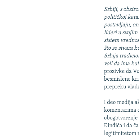
Srbiji, s obzi
političkoj kata
postavljaju, on
lideri u svojim
sistem vrednos
što se stvara ku
Srbija tradici
voli da ima kul
prozivke da Vu
besmislene krit
prepreku vlada
I deo medija ak
komentarima da
obogotvorenje i
Đinđića i da 
legitimitetom n