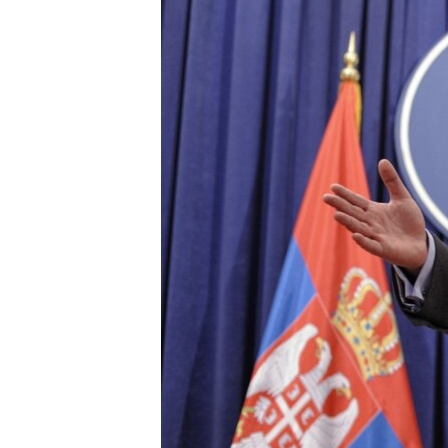
ISPRIČAJ MI
DNEVNO@RSE
SPECIJALI RSE
VIŠE OD NASLOVA
GENOCID U SREBRENICI
POPLAVE I KLIZIŠTA U BIH 2024.
TV LIBERTY
POST SCRIPTUM
MOJA EVROPA
TRI DECENIJE OD RATA U BIH
SVE KARTE DEJTONA
NASTANAK I RASPAD JUGOSLAVIJE