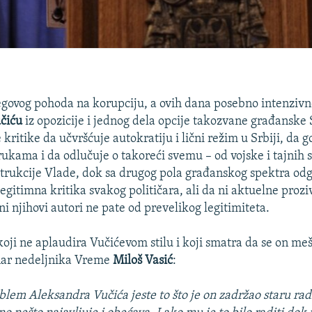
govog pohoda na korupciju, a ovih dana posebno intenziv
čiću
iz opozicije i jednog dela opcije takozvane građanske 
 kritike da učvršćuje autokratiju i lični režim u Srbiji, da
rukama i da odlučuje o takoreći svemu – od vojske i tajnih s
trukcije Vlade, dok sa drugog pola građanskog spektra odg
egitimna kritika svakog političara, ali da ni aktuelne proz
i njihovi autori ne pate od prevelikog legitimiteta.
koji ne aplaudira Vučićevom stilu i koji smatra da se on meš
vinar nedeljnika Vreme
Miloš Vasić
:
oblem Aleksandra Vučića jeste to što je on zadržao staru ra