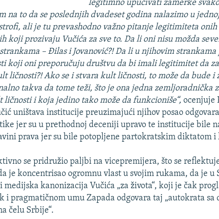
legitimno upućivati zamerke svako
rom na to da se poslednjih dvadeset godina nalazimo u jednoj
strofi, ali je tu prevashodno važno pitanje legitimiteta onih 
ih koji prozivaju Vučića za sve to. Da li oni nisu možda sev
 strankama – Đilas i Jovanović?! Da li u njihovim strankama p
ti koji oni preporučuju društvu da bi imali legitimitet da 
lt ličnosti?! Ako se i stvara kult ličnosti, to može da bude i 
onalno takva da tome teži, što je ona jedna zemljoradnička 
t ličnosti i koja jedino tako može da funkcioniše“,
ocenjuje P
čić uništava institucije preuzimajući njihov posao odgovara
ike jer su u prethodnoj deceniji upravo te institucije bile 
vini prava jer su bile potopljene partokratskim diktatom i
tivno se pridružio paljbi na vicepremijera, što se reflektuje
 je koncentrisao ogromnu vlast u svojim rukama, da je u S
 medijska kanonizacija Vučića „za života“, koji je čak progl
čak i pragmatičnom umu Zapada odgovara taj „autokrata s
a čelu Srbije“.