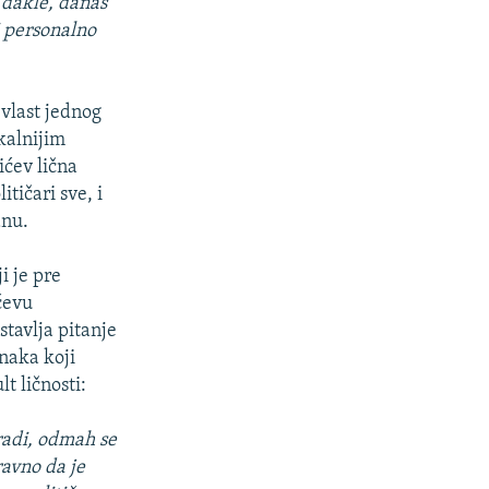
, dakle, danas
i personalno
 vlast jednog
kalnijim
ićev lična
tičari sve, i
dnu.
ji je pre
ćevu
tavlja pitanje
anaka koji
t ličnosti:
radi, odmah se
ravno da je