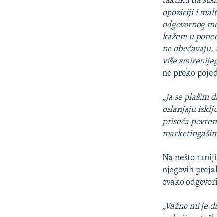
taktiku da stal
opoziciji i mal
odgovornog mes
kažem u ponede
ne obećavaju, 
više smirenijeg
ne preko poje
„Ja se plašim d
oslanjaju iskl
priseća povrem
marketingašim
Na nešto raniji
njegovih preja
ovako odgovori
„Važno mi je da 