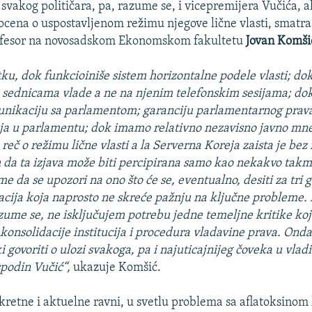
i svakog političara, pa, razume se, i vicepremijera Vučića, al
cena o uspostavljenom režimu njegove lične vlasti, smatra 
profesor na novosadskom Ekonomskom fakultetu
Jovan Komši
ku, dok funkcioiniše sistem horizontalne podele vlasti; d
a sednicama vlade a ne na njenim telefonskim sesijama; d
unikaciju sa parlamentom; garanciju parlamentarnog prava
nja u parlamentu; dok imamo relativno nezavisno javno mne
e reč o režimu lične vlasti a la Serverna Koreja zaista je bez
 da ta izjava može biti percipirana samo kao nekakvo takm
e da se upozori na ono što će se, eventualno, desiti za tri g
cija koja naprosto ne skreće pažnju na ključne probleme.
azume se, ne isključujem potrebu jedne temeljne kritike koj
 konsolidacije institucija i procedura vladavine prava. Ond
 govoriti o ulozi svakoga, pa i najuticajnijeg čoveka u vladi 
podin Vučić“,
ukazuje Komšić.
retne i aktuelne ravni, u svetlu problema sa aflatoksinom ko