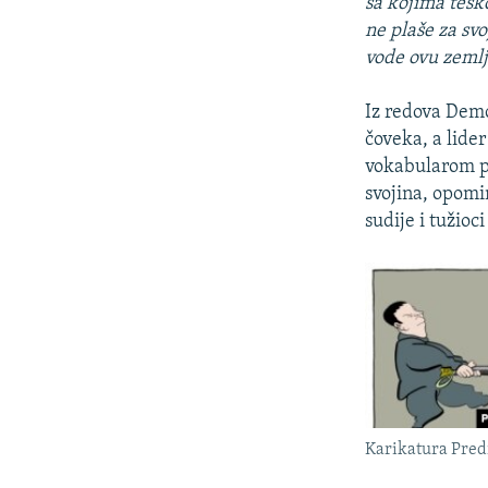
sa kojima teško
ne plaše za svo
vode ovu zemlj
Iz redova Demok
čoveka, a lide
vokabularom po
svojina, opomin
sudije i tužioc
Karikatura Pred