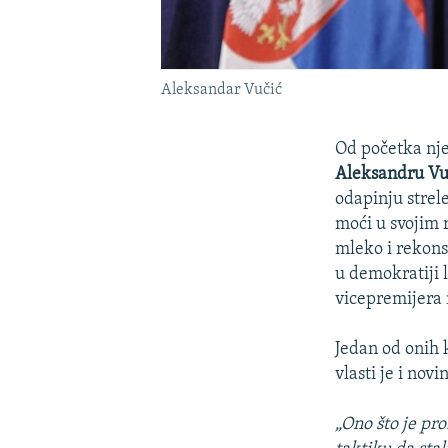
Aleksandar Vučić
Od početka nje
Aleksandru Vu
odapinju strele
moći u svojim 
mleko i rekons
u demokratiji l
vicepremijera n
Jedan od onih 
vlasti je i no
„Ono što je pr