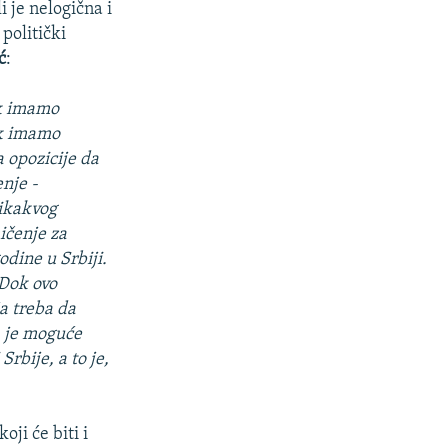
i je nelogična i
politički
ć
:
ok imamo
ok imamo
 opozicije da
nje -
 ikakvog
ičenje za
odine u Srbiji.
 Dok ovo
a treba da
a je moguće
Srbije, a to je,
ji će biti i