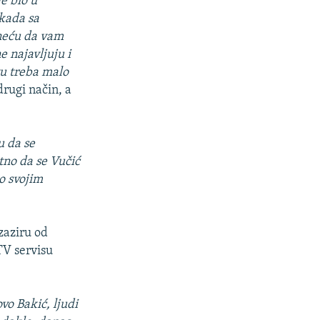
je bio u
 kada sa
 neću da vam
 najavljuju i
tu treba malo
drugi način, a
u da se
tno da se Vučić
o svojim
zaziru od
TV servisu
ovo Bakić, ljudi