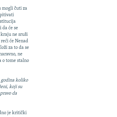
u mogli čuti za
pitivati
stitucija
i da će se
 kraju ne sruši
, reći će Nenad
loži za to da se
 naravno, ne
da o tome stalno
o godina koliko
eni, koji su
 pravo da
no je kritički