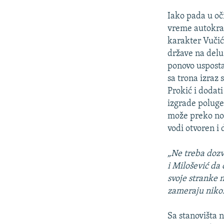
Iako pada u oči
vreme autokrats
karakter Vučiće
države na delu 
ponovo uspostav
sa trona izraz
Prokić i dodati
izgrade poluge 
može preko noći
vodi otvoren i
„Ne treba dozv
i Milošević da 
svoje stranke 
zameraju nikom
Sa stanovišta n