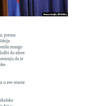
no, prema
Srbije
 gomila mnogo
lužbi do afere
ovaraju da je
ivke
a u sve resore
dikalsku