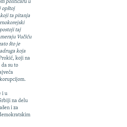
m političaru u
 opštoj
koji ta pitanja
ernokorejski
ostoji taj
zameraju Vučiću
zato što je
zadruga koja
rokić, koji na
 da su to
najveća
 korupcijom.
 i u
rbiji na delu
ašen i za
a demokratskim