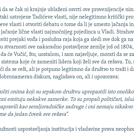
 da se čak ni krajnje ublaženi osvrti ove provenijencije nis
ki ustrojene Tadićeve vlasti, nije nelegitimno kritički pro
ve vlasti i otvoriti debatu o tome da li je umesto jačanja in
jačanje lične vlasti najmoćnijeg pojedinca u Vladi. Strahov
iti prejaki vođa i poslušna raja koja ga sledi sve dok ga na
 su stvarnosti ove nakaradno postavljene zemlje još od 1804
 da će Vučić, što, uostalom, i sam najavljuje, morati da se za
sistema koje će zameniti lidera koji želi sve da rešava. To,
 da se reši, ali je potpuno legitimno da društvo to traži i 
 dobronameran diskurs, naglašava on, ali i upozorava:
oliti onima koji su srpskom društvu upropastili isto onolik
oni emituju nekakve zamerke. To su propali političari, isluž
napravili kao zemljoradničke zadruge i oni nemaju nikakvo
e da jedan čovek sve rešava“.
užnosti uspostavljanja institucija i vladavine prava neophod