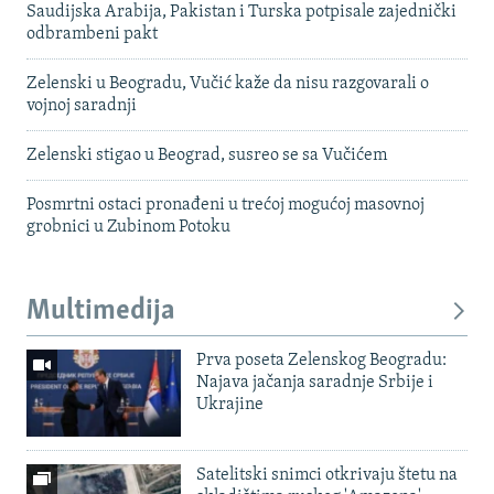
Saudijska Arabija, Pakistan i Turska potpisale zajednički
odbrambeni pakt
Zelenski u Beogradu, Vučić kaže da nisu razgovarali o
vojnoj saradnji
Zelenski stigao u Beograd, susreo se sa Vučićem
Posmrtni ostaci pronađeni u trećoj mogućoj masovnoj
grobnici u Zubinom Potoku
Multimedija
Prva poseta Zelenskog Beogradu:
Najava jačanja saradnje Srbije i
Ukrajine
Satelitski snimci otkrivaju štetu na