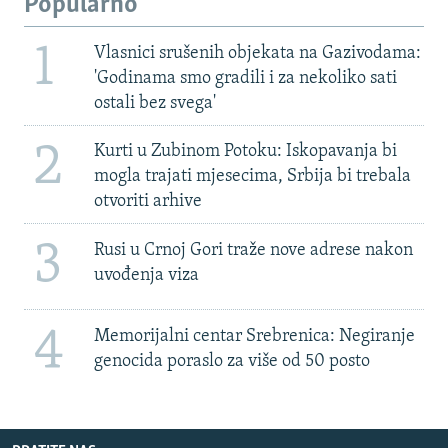
Popularno
1
Vlasnici srušenih objekata na Gazivodama:
'Godinama smo gradili i za nekoliko sati
ostali bez svega'
2
Kurti u Zubinom Potoku: Iskopavanja bi
mogla trajati mjesecima, Srbija bi trebala
otvoriti arhive
3
Rusi u Crnoj Gori traže nove adrese nakon
uvođenja viza
4
Memorijalni centar Srebrenica: Negiranje
genocida poraslo za više od 50 posto