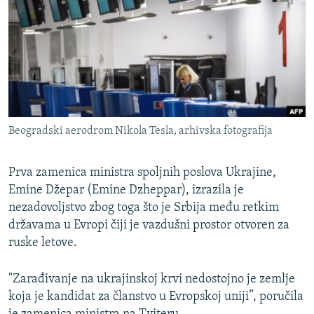
ISPRIČAJ MI
DNEVNO@RSE
SPECIJALI RSE
VIŠE OD NASLOVA
PRATITE NAS
GENOCID U SREBRENICI
Beogradski aerodrom Nikola Tesla, arhivska fotografija
POPLAVE I KLIZIŠTA U BIH 2024.
TV LIBERTY
Sve RFE/RL stranice
Prva zamenica ministra spoljnih poslova Ukrajine,
Emine Džepar (Emine Dzheppar), izrazila je
POST SCRIPTUM
nezadovoljstvo zbog toga što je Srbija među retkim
MOJA EVROPA
državama u Evropi čiji je vazdušni prostor otvoren za
TRI DECENIJE OD RATA U BIH
ruske letove.
SVE KARTE DEJTONA
"Zarađivanje na ukrajinskoj krvi nedostojno je zemlje
NASTANAK I RASPAD JUGOSLAVIJE
koja je kandidat za članstvo u Evropskoj uniji”, poručila