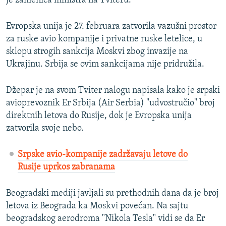
je zamenica ministra na Tviteru.
Evropska unija je 27. februara zatvorila vazušni prostor
za ruske avio kompanije i privatne ruske letelice, u
sklopu strogih sankcija Moskvi zbog invazije na
Ukrajinu. Srbija se ovim sankcijama nije pridružila.
Džepar je na svom Tviter nalogu napisala kako je srpski
avioprevoznik Er Srbija (Air Serbia) "udvostručio" broj
direktnih letova do Rusije, dok je Evropska unija
zatvorila svoje nebo.
Srpske avio-kompanije zadržavaju letove do
Rusije uprkos zabranama
Beogradski mediji javljali su prethodnih dana da je broj
letova iz Beograda ka Moskvi povećan. Na sajtu
beogradskog aerodroma "Nikola Tesla" vidi se da Er