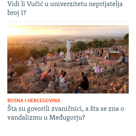
Vidi li Vučić u univerzitetu neprijatelja
broj 1?
BOSNA I HERCEGOVINA
Šta su govorili zvaničnici, a šta se zna o
vandalizmu u Međugorju?