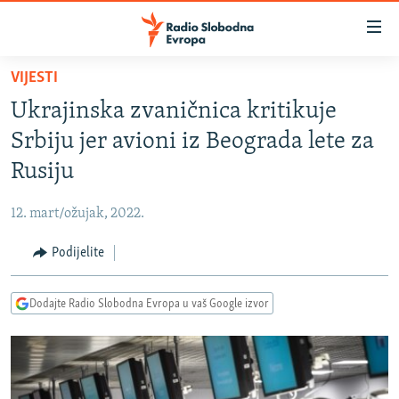
Dostupni
linkovi
Pređite
VIJESTI
na
VIJESTI
Ukrajinska zvaničnica kritikuje
glavni
BOSNA I HERCEGOVINA
sadržaj
Srbiju jer avioni iz Beograda lete za
SRBIJA
Pređite
Rusiju
na
KOSOVO
glavnu
12. mart/ožujak, 2022.
CRNA GORA
navigaciju
Pređite
Podijelite
VIZUELNO
na
PODCASTI
VIDEO
pretragu
Dodajte Radio Slobodna Evropa u vaš Google izvor
RAT U UKRAJINI
FOTOGALERIJE
KINA NA BALKANU
INFOGRAFIKE
RSE PRIČE IZ SVIJETA