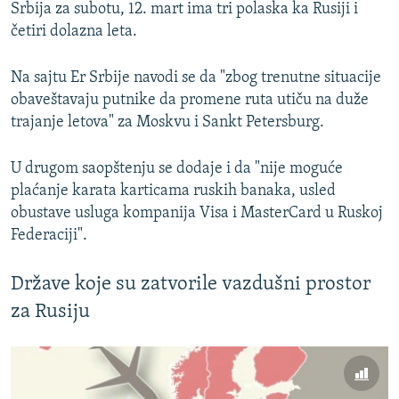
Srbija za subotu, 12. mart ima tri polaska ka Rusiji i
četiri dolazna leta.
Na sajtu Er Srbije navodi se da "zbog trenutne situacije
obaveštavaju putnike da promene ruta utiču na duže
trajanje letova" za Moskvu i Sankt Petersburg.
U drugom saopštenju se dodaje i da "nije moguće
plaćanje karata karticama ruskih banaka, usled
obustave usluga kompanija Visa i MasterCard u Ruskoj
Federaciji".
Države koje su zatvorile vazdušni prostor
za Rusiju