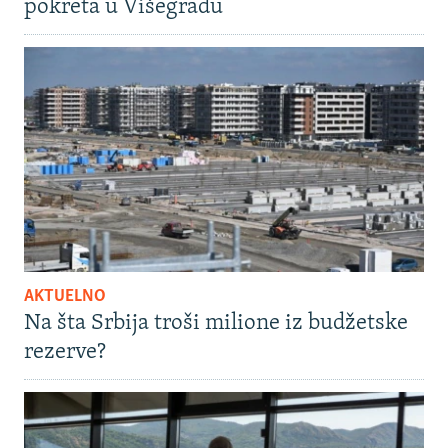
pokreta u Višegradu
AKTUELNO
Na šta Srbija troši milione iz budžetske
rezerve?