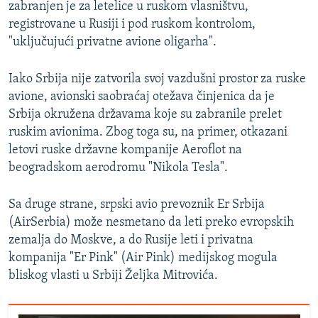
zabranjen je za letelice u ruskom vlasništvu,
registrovane u Rusiji i pod ruskom kontrolom,
"uključujući privatne avione oligarha".
Iako Srbija nije zatvorila svoj vazdušni prostor za ruske
avione, avionski saobraćaj otežava činjenica da je
Srbija okružena državama koje su zabranile prelet
ruskim avionima. Zbog toga su, na primer, otkazani
letovi ruske državne kompanije Aeroflot na
beogradskom aerodromu "Nikola Tesla".
Sa druge strane, srpski avio prevoznik Er Srbija
(AirSerbia) može nesmetano da leti preko evropskih
zemalja do Moskve, a do Rusije leti i privatna
kompanija "Er Pink" (Air Pink) medijskog mogula
bliskog vlasti u Srbiji Željka Mitrovića.