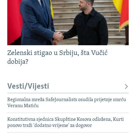
Zelenski stigao u Srbiju, šta Vučić
dobija?
Vesti/Vijesti
Regionalna mreža SafeJournalists osudila prijetnje smrću
Veranu Matiću
Konstitutivna sjednica Skupštine Kosova odložena, Kurti
ponovo traži 'dodatno vrijeme' za dogovor