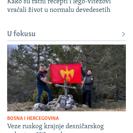
Kako su ratni recepti i lego-vitezovi
vraćali život u normalu devedesetih
U fokusu
BOSNA I HERCEGOVINA
Veze ruskog krajnje desničarskog