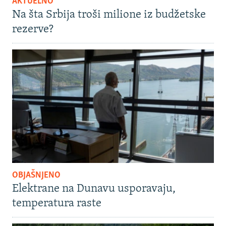
AKTUELNO
Na šta Srbija troši milione iz budžetske
rezerve?
OBJAŠNJENO
Elektrane na Dunavu usporavaju,
temperatura raste