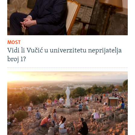
MOST
Vidi li Vučić u univerzitetu neprijatelja
broj 1?