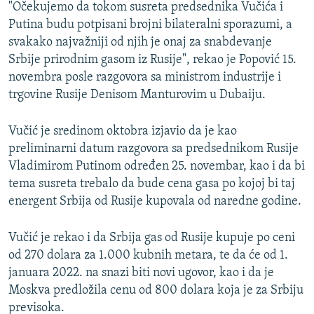
"Očekujemo da tokom susreta predsednika Vučića i
Putina budu potpisani brojni bilateralni sporazumi, a
svakako najvažniji od njih je onaj za snabdevanje
Srbije prirodnim gasom iz Rusije", rekao je Popović 15.
novembra posle razgovora sa ministrom industrije i
trgovine Rusije Denisom Manturovim u Dubaiju.
Vučić je sredinom oktobra izjavio da je kao
preliminarni datum razgovora sa predsednikom Rusije
Vladimirom Putinom određen 25. novembar, kao i da bi
tema susreta trebalo da bude cena gasa po kojoj bi taj
energent Srbija od Rusije kupovala od naredne godine.
Vučić je rekao i da Srbija gas od Rusije kupuje po ceni
od 270 dolara za 1.000 kubnih metara, te da će od 1.
januara 2022. na snazi biti novi ugovor, kao i da je
Moskva predložila cenu od 800 dolara koja je za Srbiju
previsoka.