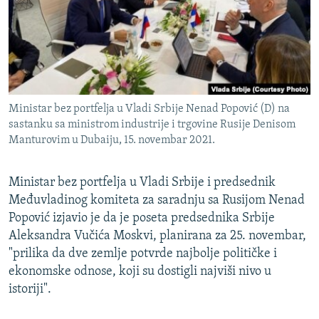
ISPRIČAJ MI
DNEVNO@RSE
SPECIJALI RSE
VIŠE OD NASLOVA
PRATITE NAS
Ministar bez portfelja u Vladi Srbije Nenad Popović (D) na
GENOCID U SREBRENICI
sastanku sa ministrom industrije i trgovine Rusije Denisom
Manturovim u Dubaiju, 15. novembar 2021.
POPLAVE I KLIZIŠTA U BIH 2024.
TV LIBERTY
Sve RFE/RL stranice
Ministar bez portfelja u Vladi Srbije i predsednik
POST SCRIPTUM
Međuvladinog komiteta za saradnju sa Rusijom Nenad
Popović izjavio je da je poseta predsednika Srbije
MOJA EVROPA
Aleksandra Vučića Moskvi, planirana za 25. novembar,
TRI DECENIJE OD RATA U BIH
"prilika da dve zemlje potvrde najbolje političke i
SVE KARTE DEJTONA
ekonomske odnose, koji su dostigli najviši nivo u
istoriji".
NASTANAK I RASPAD JUGOSLAVIJE