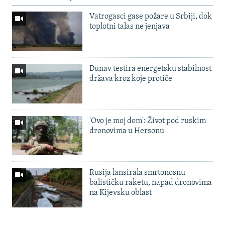
Vatrogasci gase požare u Srbiji, dok
toplotni talas ne jenjava
Dunav testira energetsku stabilnost
država kroz koje protiče
'Ovo je moj dom': Život pod ruskim
dronovima u Hersonu
Rusija lansirala smrtonosnu
balističku raketu, napad dronovima
na Kijevsku oblast