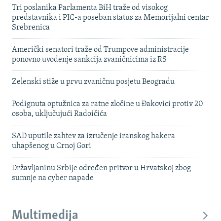
Tri poslanika Parlamenta BiH traže od visokog
predstavnika i PIC-a poseban status za Memorijalni centar
Srebrenica
Američki senatori traže od Trumpove administracije
ponovno uvođenje sankcija zvaničnicima iz RS
Zelenski stiže u prvu zvaničnu posjetu Beogradu
Podignuta optužnica za ratne zločine u Đakovici protiv 20
osoba, uključujući Radoičića
SAD uputile zahtev za izručenje iranskog hakera
uhapšenog u Crnoj Gori
Državljaninu Srbije određen pritvor u Hrvatskoj zbog
sumnje na cyber napade
Multimedija