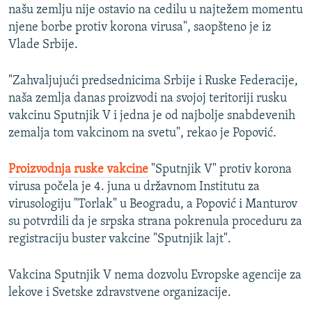
našu zemlju nije ostavio na cedilu u najtežem momentu
njene borbe protiv korona virusa", saopšteno je iz
Vlade Srbije.
"Zahvaljujući predsednicima Srbije i Ruske Federacije,
naša zemlja danas proizvodi na svojoj teritoriji rusku
vakcinu Sputnjik V i jedna je od najbolje snabdevenih
zemalja tom vakcinom na svetu", rekao je Popović.
Proizvodnja ruske vakcine
"Sputnjik V" protiv korona
virusa počela je 4. juna u državnom Institutu za
virusologiju "Torlak" u Beogradu, a Popović i Manturov
su potvrdili da je srpska strana pokrenula proceduru za
registraciju buster vakcine "Sputnjik lajt".
Vakcina Sputnjik V nema dozvolu Evropske agencije za
lekove i Svetske zdravstvene organizacije.