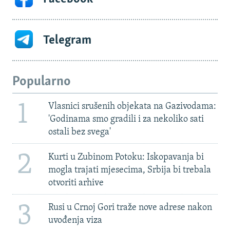
Telegram
Popularno
1
Vlasnici srušenih objekata na Gazivodama:
'Godinama smo gradili i za nekoliko sati
ostali bez svega'
2
Kurti u Zubinom Potoku: Iskopavanja bi
mogla trajati mjesecima, Srbija bi trebala
otvoriti arhive
3
Rusi u Crnoj Gori traže nove adrese nakon
uvođenja viza