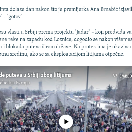
inta dolaze dan nakon što je premijerka Ana Brnabić izjavil
" - "gotov".
su vlasti u Srbiji prema projektu "Jadar" – koji predviđa va
mene reke na zapadu kod Loznice, dogodio se nakon višemes
ta i blokada puteva širom države. Na protestima je ukaziva
votnu sredinu, ako se sa eksploatacijom litijuma otpočne.
e puteva u Srbiji zbog litijuma
EMBED
lobodna Evropa
No media source currently available