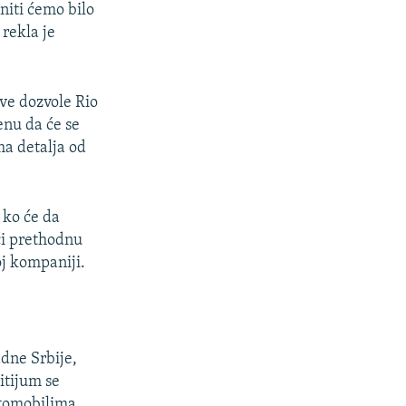
 niti ćemo bilo
 rekla je
sve dozvole Rio
enu da će se
ma detalja od
 ko će da
ći prethodnu
oj kompaniji.
adne Srbije,
itijum se
utomobilima.