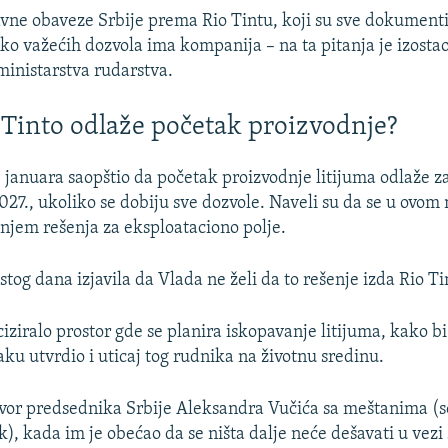
vne obaveze Srbije prema Rio Tintu, koji su sve dokumenti
liko važećih dozvola ima kompanija – na ta pitanja je izosta
ministarstva rudarstva.
 Tinto odlaže početak proizvodnje?
8. januara saopštio da početak proizvodnje litijuma odlaže 
2027., ukoliko se dobiju sve dozvole. Naveli su da se u ov
anjem rešenja za eksploataciono polje.
stog dana izjavila da Vlada ne želi da to rešenje izda Rio Ti
iziralo prostor gde se planira iskopavanje litijuma, kako bi
u utvrdio i uticaj tog rudnika na životnu sredinu.
ovor predsednika Srbije Aleksandra Vučića sa meštanima (s
), kada im je obećao da se ništa dalje neće dešavati u vezi