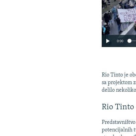
0:00
Rio Tinto je o
sa projektom z
delilo nekolik
Rio Tinto
Predstavništvo 
potencijalnih t