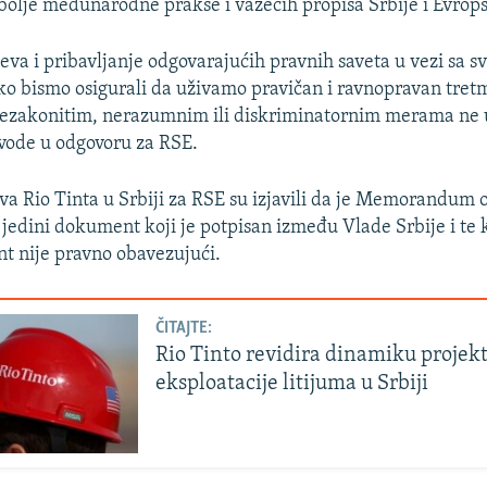
bolje međunarodne prakse i važećih propisa Srbije i Evrops
va i pribavljanje odgovarajućih pravnih saveta u vezi sa 
ko bismo osigurali da uživamo pravičan i ravnopravan tretm
 nezakonitim, nerazumnim ili diskriminatornim merama ne 
navode u odgovoru za RSE.
tva Rio Tinta u Srbiji za RSE su izjavili da je Memorandum
e jedini dokument koji je potpisan između Vlade Srbije i te 
t nije pravno obavezujući.
ČITAJTE:
Rio Tinto revidira dinamiku projek
eksploatacije litijuma u Srbiji