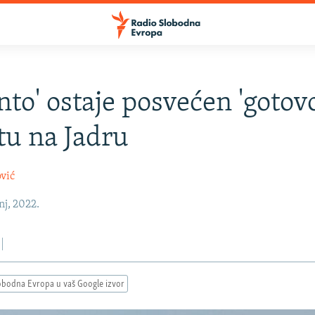
into' ostaje posvećen 'goto
tu na Jadru
vić
nj, 2022.
obodna Evropa u vaš Google izvor