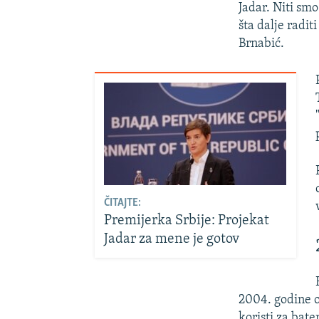
Jadar. Niti smo
šta dalje radit
Brnabić.
ČITAJTE:
Premijerka Srbije: Projekat
Jadar za mene je gotov
2004. godine ot
koristi za bat