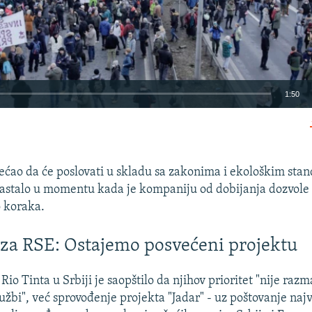
1:50
EMBED
bećao da će poslovati u skladu sa zakonima i ekološkim stan
astalo u momentu kada je kompaniju od dobijanja dozvole
o koraka.
Auto
240p
360p
480p
 za RSE: Ostajemo posvećeni projektu
720p
1080p
Rio Tinta u Srbiji je saopštilo da njihov prioritet "nije raz
užbi", već sprovođenje projekta "Jadar" - uz poštovanje najv