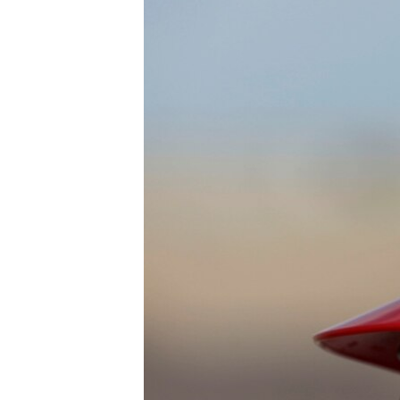
ISPRIČAJ MI
DNEVNO@RSE
SPECIJALI RSE
VIŠE OD NASLOVA
GENOCID U SREBRENICI
POPLAVE I KLIZIŠTA U BIH 2024.
TV LIBERTY
POST SCRIPTUM
MOJA EVROPA
TRI DECENIJE OD RATA U BIH
SVE KARTE DEJTONA
NASTANAK I RASPAD JUGOSLAVIJE