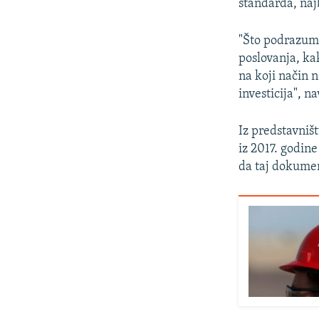
standarda, naj
"Što podrazume
poslovanja, ka
na koji način
investicija", 
Iz predstavniš
iz 2017. godin
da taj dokumen