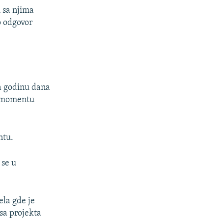
 sa njima
o odgovor
za godinu dana
om momentu
ntu.
 se u
ela gde je
 sa projekta