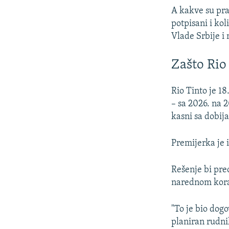
A kakve su pra
potpisani i ko
Vlade Srbije i 
Zašto Rio
Rio Tinto je 1
– sa 2026. na 
kasni sa dobij
Premijerka je i
Rešenje bi prec
narednom korak
"To je bio dog
planiran rudnik