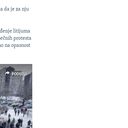
a da je za nju
đenje litijuma
ečnih protesta
no na opasnost
PODIJELI