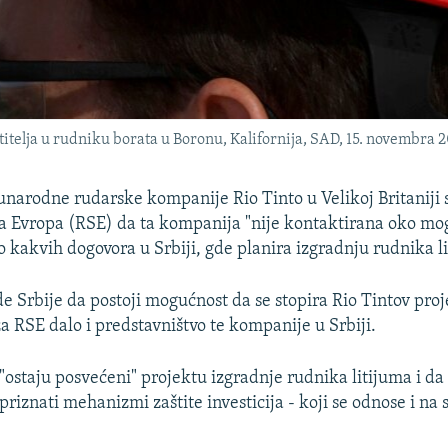
titelja u rudniku borata u Boronu, Kalifornija, SAD, 15. novembra 2
narodne rudarske kompanije Rio Tinto u Velikoj Britaniji s
a Evropa (RSE) da ta kompanija "nije kontaktirana oko mo
o kakvih dogovora u Srbiji, gde planira izgradnju rudnika l
e Srbije da postoji mogućnost da se stopira Rio Tintov pro
za RSE dalo i predstavništvo te kompanije u Srbiji.
"ostaju posvećeni" projektu izgradnje rudnika litijuma i da
iznati mehanizmi zaštite investicija - koji se odnose i na 