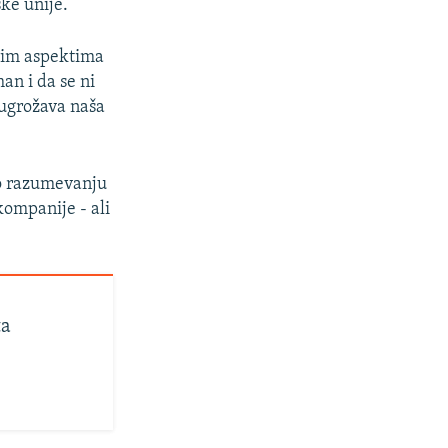
ke unije.
svim aspektima
an i da se ni
ugrožava naša
 o razumevanju
kompanije - ali
ta