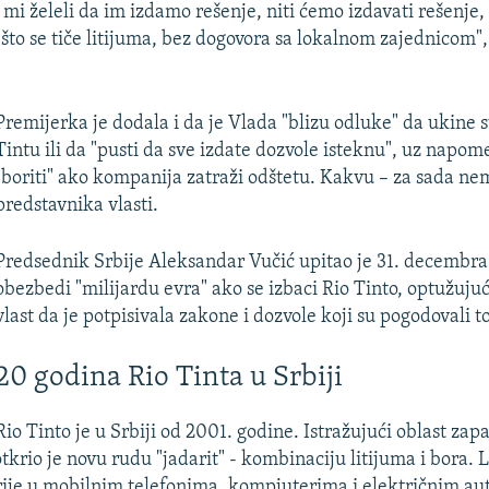
 mi želeli da im izdamo rešenje, niti ćemo izdavati rešenje,
i što se tiče litijuma, bez dogovora sa lokalnom zajednicom",
Premijerka je dodala i da je Vlada "blizu odluke" da ukine 
Tintu ili da "pusti da sve izdate dozvole isteknu", uz napom
"boriti" ako kompanija zatraži odštetu. Kakvu – za sada ne
predstavnika vlasti.
Predsednik Srbije Aleksandar Vučić upitao je 31. decembra
obezbedi "milijardu evra" ako se izbaci Rio Tinto, optužuju
vlast da je potpisivala zakone i dozvole koji su pogodovali t
20 godina Rio Tinta u Srbiji
Rio Tinto je u Srbiji od 2001. godine. Istražujući oblast zap
krio je novu rudu "jadarit" - kombinaciju litijuma i bora. L
erije u mobilnim telefonima, kompjuterima i električnim a