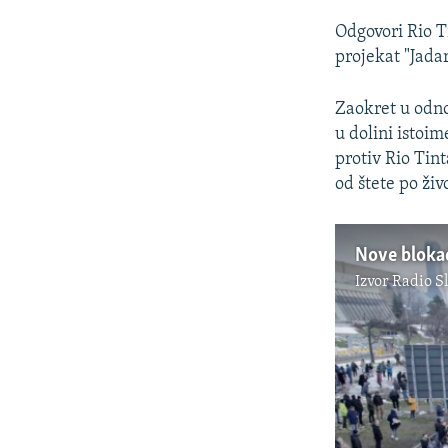
Odgovori Rio T
projekat "Jadar
Zaokret u odno
u dolini istoi
protiv Rio Tin
od štete po ži
Nove blokad
Izvor
Radio S