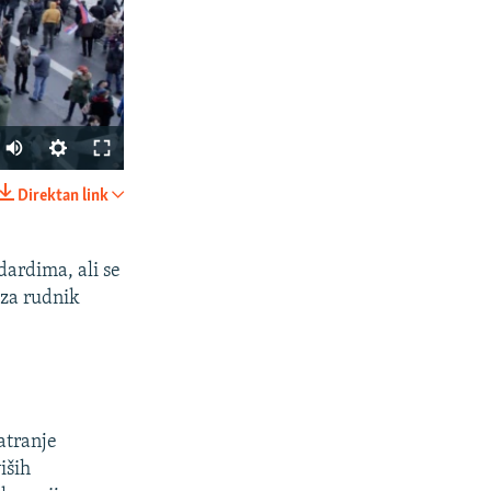
Auto
240p
Direktan link
PODIJELI
360p
480p
dardima, ali se
 za rudnik
720p
1080p
px
širina
matranje
iših