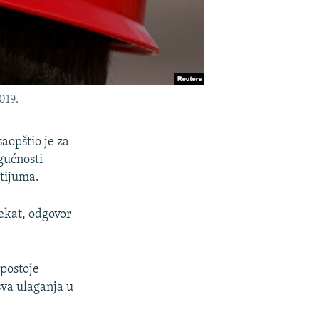
019.
aopštio je za
gućnosti
itijuma.
jekat, odgovor
 postoje
sva ulaganja u