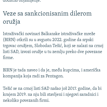
dodatno objašnjenje.
Veze sa sankcionisanim dilerom
oružja
Istraživački novinari Balkanske istraživačke mreže
(BIRN) otkrili su u avgustu 2022. godine da srpski
trgovac oružjem, Slobodan Tešić, koji se nalazi na crnoj
listi SAD, izvozi oružje u tu zemlju preko dve povezane
firme.
BIRN je tada naveo i da je, među kupcima, i američka
kompanija koja radi za Pentagon.
Tešić se na crnoj listi SAD našao još 2017. godine, da bi
krajem 2019. na nju bili stavljeni i njegovi saradnici i
nekoliko povezanih firmi.