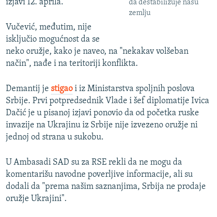
izjavi 12. aprila.
da destabilizuje našu
zemlju
Vučević, međutim, nije
isključio mogućnost da se
neko oružje, kako je naveo, na "nekakav volšeban
način", nađe i na teritoriji konflikta.
Demantij je
stigao
i iz Ministarstva spoljnih poslova
Srbije. Prvi potpredsednik Vlade i šef diplomatije Ivica
Dačić je u pisanoj izjavi ponovio da od početka ruske
invazije na Ukrajinu iz Srbije nije izvezeno oružje ni
jednoj od strana u sukobu.
U Ambasadi SAD su za RSE rekli da ne mogu da
komentarišu navodne poverljive informacije, ali su
dodali da "prema našim saznanjima, Srbija ne prodaje
oružje Ukrajini".