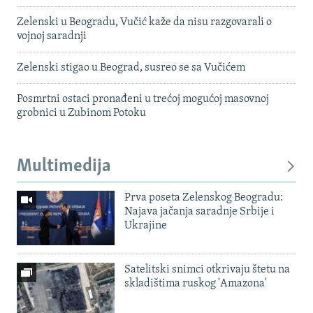
Zelenski u Beogradu, Vučić kaže da nisu razgovarali o
vojnoj saradnji
Zelenski stigao u Beograd, susreo se sa Vučićem
Posmrtni ostaci pronađeni u trećoj mogućoj masovnoj
grobnici u Zubinom Potoku
Multimedija
Prva poseta Zelenskog Beogradu:
Najava jačanja saradnje Srbije i
Ukrajine
Satelitski snimci otkrivaju štetu na
skladištima ruskog 'Amazona'