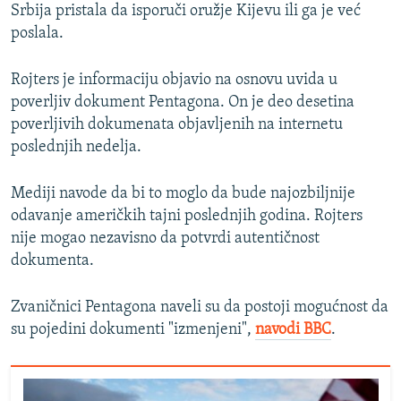
Srbija pristala da isporuči oružje Kijevu ili ga je već
poslala.
Rojters je informaciju objavio na osnovu uvida u
poverljiv dokument Pentagona. On je deo desetina
poverljivih dokumenata objavljenih na internetu
poslednjih nedelja.
Mediji navode da bi to moglo da bude najozbiljnije
odavanje američkih tajni poslednjih godina. Rojters
nije mogao nezavisno da potvrdi autentičnost
dokumenta.
Zvaničnici Pentagona naveli su da postoji mogućnost da
su pojedini dokumenti "izmenjeni",
navodi BBC
.