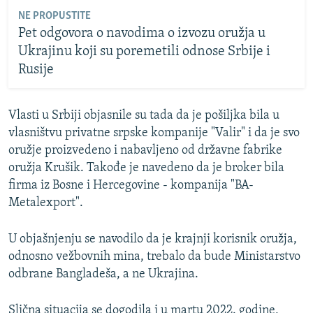
NE PROPUSTITE
Pet odgovora o navodima o izvozu oružja u
Ukrajinu koji su poremetili odnose Srbije i
Rusije
Vlasti u Srbiji objasnile su tada da je pošiljka bila u
vlasništvu privatne srpske kompanije "Valir" i da je svo
oružje proizvedeno i nabavljeno od državne fabrike
oružja Krušik. Takođe je navedeno da je broker bila
firma iz Bosne i Hercegovine - kompanija "BA-
Metalexport".
U objašnjenju se navodilo da je krajnji korisnik oružja,
odnosno vežbovnih mina, trebalo da bude Ministarstvo
odbrane Bangladeša, a ne Ukrajina.
Slična situacija se dogodila i u martu 2022. godine,