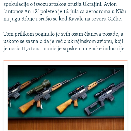
spekulacije o izvozu srpskog oružja Ukrajini. Avion
"antonov An-12" poleteo je 16. jula sa aerodroma u Nišu
na jugu Srbije i srušio se kod Kavale na severu Grčke.
Tom prilikom poginulo je svih osam članova posade, a
uskoro se saznalo da je reč o ukrajinskom avionu, koji
je nosio 11,5 tona municije srpske namenske industrije.