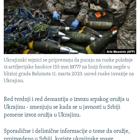
ISPRIČAJ MI
DNEVNO@RSE
SPECIJALI RSE
VIŠE OD NASLOVA
PRATITE NAS
GENOCID U SREBRENICI
Ukrajinski vojnici se pripremaju da pucaju na ruske položaje
POPLAVE I KLIZIŠTA U BIH 2024.
iz artiljerijske haubice 155 mm M777 na liniji fronta negde u
TV LIBERTY
Sve RFE/RL stranice
blizini grada Bahmuta 11. marta 2023. usred ruske invazije na
Ukrajinu.
POST SCRIPTUM
MOJA EVROPA
Red tvrdnji i red demantija o izvozu srpskog oružja u
Ukrajinu - smenjuju se kada se u javnosti u Srbiji
TRI DECENIJE OD RATA U BIH
pomene izvoz oružja u Ukrajinu.
SVE KARTE DEJTONA
NASTANAK I RASPAD JUGOSLAVIJE
Sporadične i delimične informacije o tome da oružje,
proizvedeno u Srbiji, koriste ukrajinske snage