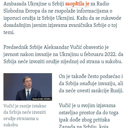
Ambasada Ukrajine u Srbiji
saopštila je
za Radio
Slobodna Evropa da ne raspolaže informacijama o
isporuci oružja iz Srbije Ukrajini. Kažu da se rukovode
dosadašnjim javnim izjavama zvaničnika Srbije o toj
temi.
Predsednik Srbije Aleksandar Vučić obavestio je
javnost nakon invazije na Ukrajinu u februaru 2022. da
Srbija neće izvoziti oružje nijednoj od strana u sukobu.
On je takođe često podsećao i
da Srbija osuđuje invaziju, ali
da neće uvesti sankcije Rusiji.
Vučić je u svojim izjavama
Vučić je ranije istakao
da Srbija neće izvoziti
ostavljao prostor da do toga
oružje stranama u
ipak dođe zbog pritiska
sukobu
Zapada na Srbiju, koja