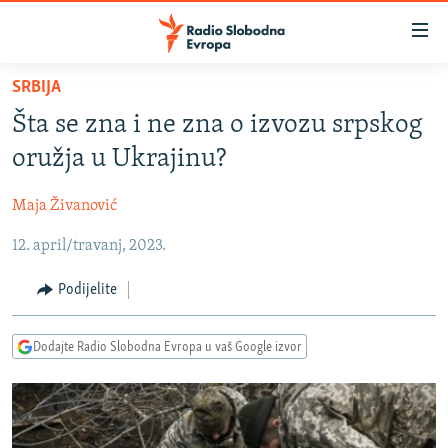
Dostupni
linkovi
Pređite
SRBIJA
na
VIJESTI
Šta se zna i ne zna o izvozu srpskog
glavni
BOSNA I HERCEGOVINA
sadržaj
oružja u Ukrajinu?
SRBIJA
Pređite
na
Maja Živanović
KOSOVO
glavnu
12. april/travanj, 2023.
CRNA GORA
navigaciju
Pređite
VIZUELNO
Podijelite
na
PODCASTI
VIDEO
pretragu
Dodajte Radio Slobodna Evropa u vaš Google izvor
RAT U UKRAJINI
FOTOGALERIJE
KINA NA BALKANU
INFOGRAFIKE
RSE PRIČE IZ SVIJETA