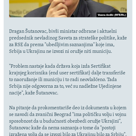
Dragan Šutanovac, bivši ministar odbrane i aktuelni
predsednik nevladinog Saveta za strateške politike, kaže
za RSE da prema "ubedljivim saznanjima" koje ima,
Srbija u Ukrajinu ne izvozi ni oružje niti municiju.
"Problem nastaje kada država koja izda Sertifikat
krajnjeg korisnika (end user sertifikat) dalje transferiše
to naoružanje ili municiju i to radi neovlašćeno. Tada
Srbija nije odgovorna za to, već su nadležne Ujedinjene
nacije", kaže Šutanovac.
Na pitanje da prokomentariše deo iz dokumenta u kojem
se navodi da zvanični Beograd "ima političku volju i vojnu
sposobnost da u budućnosti obezbedi oružje Ukrajini",
Šutanovac kaže da nema saznanja o tome da "postoji
izražena volja da se izvozi bilo za Ukrajinu bilo za Srbiju".