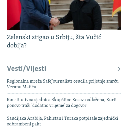
Zelenski stigao u Srbiju, šta Vučić
dobija?
Vesti/Vijesti
Regionalna mreža SafeJournalists osudila prijetnje smrću
Veranu Matiću
Konstitutivna sjednica Skupštine Kosova odložena, Kurti
ponovo traži 'dodatno vrijeme' za dogovor
Saudijska Arabija, Pakistan i Turska potpisale zajednički
odbrambeni pakt