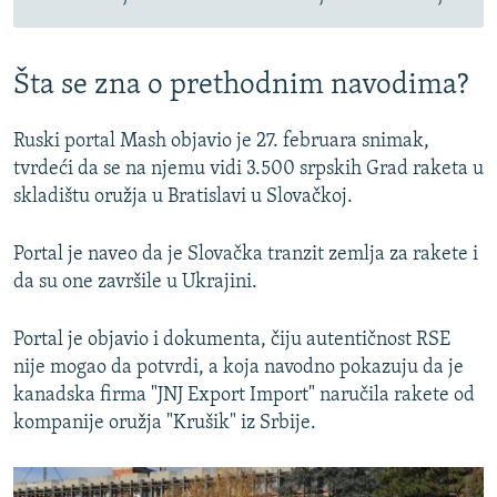
Šta se zna o prethodnim navodima?
Ruski portal Mash objavio je 27. februara snimak,
tvrdeći da se na njemu vidi 3.500 srpskih Grad raketa u
skladištu oružja u Bratislavi u Slovačkoj.
Portal je naveo da je Slovačka tranzit zemlja za rakete i
da su one završile u Ukrajini.
Portal je objavio i dokumenta, čiju autentičnost RSE
nije mogao da potvrdi, a koja navodno pokazuju da je
kanadska firma "JNJ Export Import" naručila rakete od
kompanije oružja "Krušik" iz Srbije.