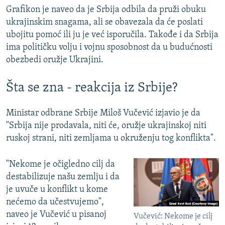
Grafikon je naveo da je Srbija odbila da pruži obuku
ukrajinskim snagama, ali se obavezala da će poslati
ubojitu pomoć ili ju je već isporučila. Takođe i da Srbija
ima političku volju i vojnu sposobnost da u budućnosti
obezbedi oružje Ukrajini.
Šta se zna - reakcija iz Srbije?
Ministar odbrane Srbije Miloš Vučević izjavio je da
"Srbija nije prodavala, niti će, oružje ukrajinskoj niti
ruskoj strani, niti zemljama u okruženju tog konflikta".
"Nekome je očigledno cilj da
destabilizuje našu zemlju i da
je uvuče u konflikt u kome
nećemo da učestvujemo",
naveo je Vučević u pisanoj
Vučević: Nekome je cilj