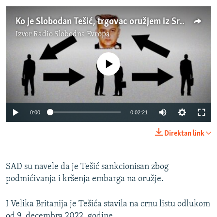
Ko je Slobodan Tešić, trgovac oružjem iz Srbije?
Izvor
Radio Slobodna Evropa
No media source currently available
0:00
0:02:21
Direktan link
SAD su navele da je Tešić sankcionisan zbog
podmićivanja i kršenja embarga na oružje.
I Velika Britanija je Tešića stavila na crnu listu odlukom
od 9. decembra 2022. godine.