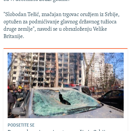
"Slobodan Tešić, značajan trgovac oružjem iz Srbije,
optužen za podmićivanje glavnog državnog tužioca
druge zemlje", navodi se u obrazloženju Velike
Britanije.
PODSETITE SE