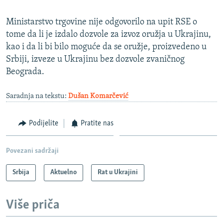
Ministarstvo trgovine nije odgovorilo na upit RSE o
tome da li je izdalo dozvole za izvoz oružja u Ukrajinu,
kao i da li bi bilo moguće da se oružje, proizvedeno u
Srbiji, izveze u Ukrajinu bez dozvole zvaničnog
Beograda.
Saradnja na tekstu:
Dušan Komarčević
Podijelite
Pratite nas
Povezani sadržaji
Srbija
Aktuelno
Rat u Ukrajini
Više priča