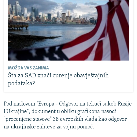
MOŽDA VAS ZANIMA
Šta za SAD znači curenje obavještajnih
podataka?
Pod naslovom "Evropa - Odgovor na tekući sukob Rusije
i Ukrajine", dokument u obliku grafikona navodi
"procenjene stavove" 38 evropskih vlada kao odgovor
na ukrajinske zahteve za vojnu pomoć.