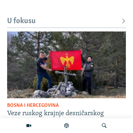
U fokusu
BOSNA I HERCEGOVINA
Veze ruskog krajnje desničarskog
pokreta u Višegradu