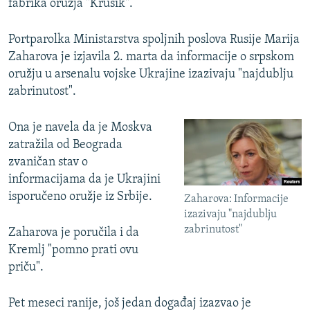
fabrika oružja "Krušik".
Portparolka Ministarstva spoljnih poslova Rusije Marija
Zaharova je izjavila 2. marta da informacije o srpskom
oružju u arsenalu vojske Ukrajine izazivaju "najdublju
zabrinutost".
Ona je navela da je Moskva
zatražila od Beograda
zvaničan stav o
informacijama da je Ukrajini
isporučeno oružje iz Srbije.
Zaharova: Informacije
izazivaju "najdublju
zabrinutost"
Zaharova je poručila i da
Kremlj "pomno prati ovu
priču".
Pet meseci ranije, još jedan događaj izazvao je