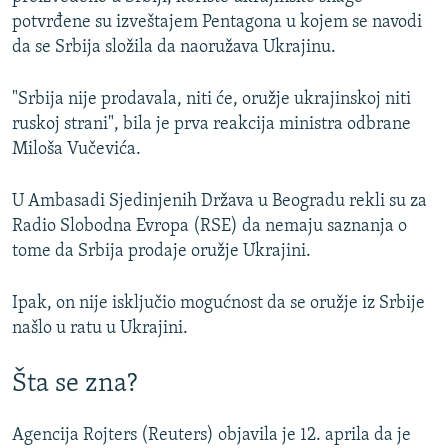
potvrđene su izveštajem Pentagona u kojem se navodi
da se Srbija složila da naoružava Ukrajinu.
"Srbija nije prodavala, niti će, oružje ukrajinskoj niti
ruskoj strani", bila je prva reakcija ministra odbrane
Miloša Vučevića.
U Ambasadi Sjedinjenih Država u Beogradu rekli su za
Radio Slobodna Evropa (RSE) da nemaju saznanja o
tome da Srbija prodaje oružje Ukrajini.
Ipak, on nije isključio mogućnost da se oružje iz Srbije
našlo u ratu u Ukrajini.
Šta se zna?
Agencija Rojters (Reuters) objavila je 12. aprila da je