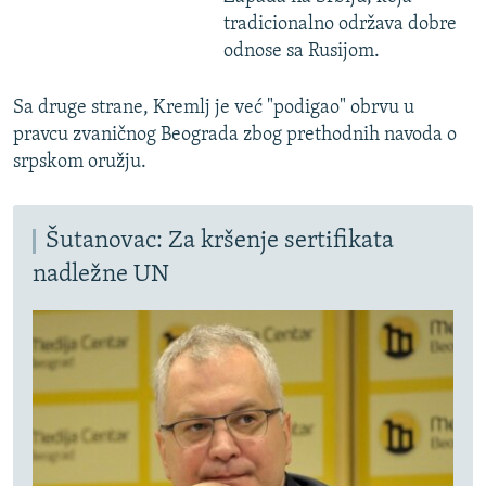
tradicionalno održava dobre
odnose sa Rusijom.
Sa druge strane, Kremlj je već "podigao" obrvu u
pravcu zvaničnog Beograda zbog prethodnih navoda o
srpskom oružju.
Šutanovac: Za kršenje sertifikata
nadležne UN