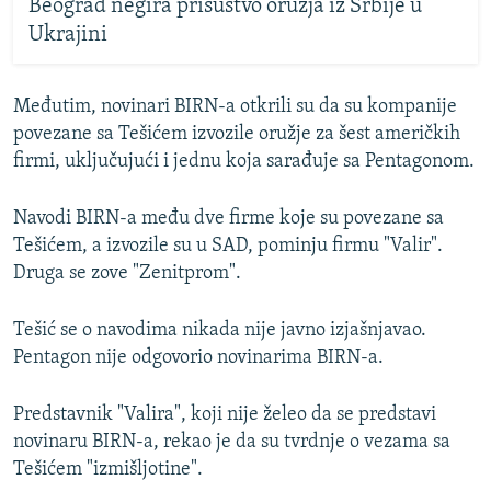
Beograd negira prisustvo oružja iz Srbije u
Ukrajini
Međutim, novinari BIRN-a otkrili su da su kompanije
povezane sa Tešićem izvozile oružje za šest američkih
firmi, uključujući i jednu koja sarađuje sa Pentagonom.
Navodi BIRN-a među dve firme koje su povezane sa
Tešićem, a izvozile su u SAD, pominju firmu "Valir".
Druga se zove "Zenitprom".
Tešić se o navodima nikada nije javno izjašnjavao.
Pentagon nije odgovorio novinarima BIRN-a.
Predstavnik "Valira", koji nije želeo da se predstavi
novinaru BIRN-a, rekao je da su tvrdnje o vezama sa
Tešićem "izmišljotine".