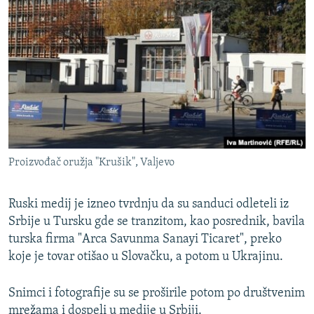
Proizvođač oružja "Krušik", Valjevo
Ruski medij je izneo tvrdnju da su sanduci odleteli iz
Srbije u Tursku gde se tranzitom, kao posrednik, bavila
turska firma "Arca Savunma Sanayi Ticaret", preko
koje je tovar otišao u Slovačku, a potom u Ukrajinu.
Snimci i fotografije su se proširile potom po društvenim
mrežama i dospeli u medije u Srbiji.