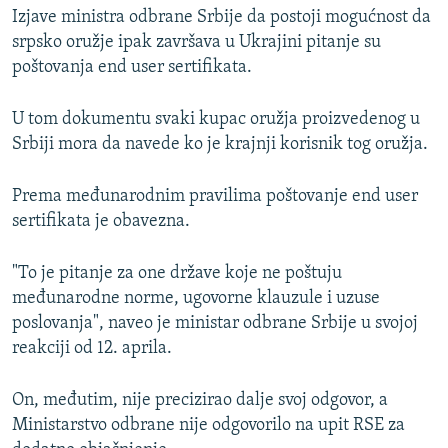
Izjave ministra odbrane Srbije da postoji mogućnost da
srpsko oružje ipak završava u Ukrajini pitanje su
poštovanja end user sertifikata.
U tom dokumentu svaki kupac oružja proizvedenog u
Srbiji mora da navede ko je krajnji korisnik tog oružja.
Prema međunarodnim pravilima poštovanje end user
sertifikata je obavezna.
"To je pitanje za one države koje ne poštuju
međunarodne norme, ugovorne klauzule i uzuse
poslovanja", naveo je ministar odbrane Srbije u svojoj
reakciji od 12. aprila.
On, međutim, nije precizirao dalje svoj odgovor, a
Ministarstvo odbrane nije odgovorilo na upit RSE za