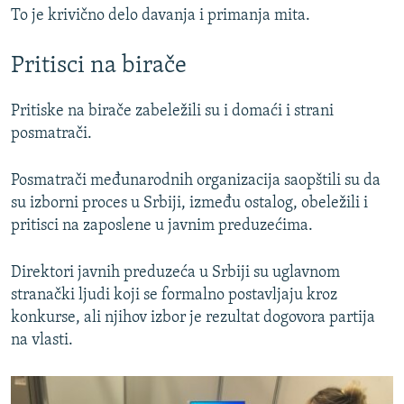
To je krivično delo davanja i primanja mita.
Pritisci na birače
Pritiske na birače zabeležili su i domaći i strani
posmatrači.
Posmatrači međunarodnih organizacija saopštili su da
su izborni proces u Srbiji, između ostalog, obeležili i
pritisci na zaposlene u javnim preduzećima.
Direktori javnih preduzeća u Srbiji su uglavnom
stranački ljudi koji se formalno postavljaju kroz
konkurse, ali njihov izbor je rezultat dogovora partija
na vlasti.