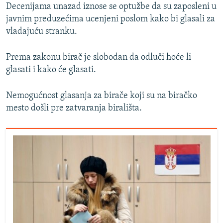
Decenijama unazad iznose se optužbe da su zaposleni u
javnim preduzećima ucenjeni poslom kako bi glasali za
vladajuću stranku.
Prema zakonu birač je slobodan da odluči hoće li
glasati i kako će glasati.
Nemogućnost glasanja za birače koji su na biračko
mesto došli pre zatvaranja birališta.