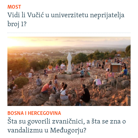
MOST
Vidi li Vučić u univerzitetu neprijatelja
broj 1?
BOSNA I HERCEGOVINA
Šta su govorili zvaničnici, a šta se zna o
vandalizmu u Međugorju?