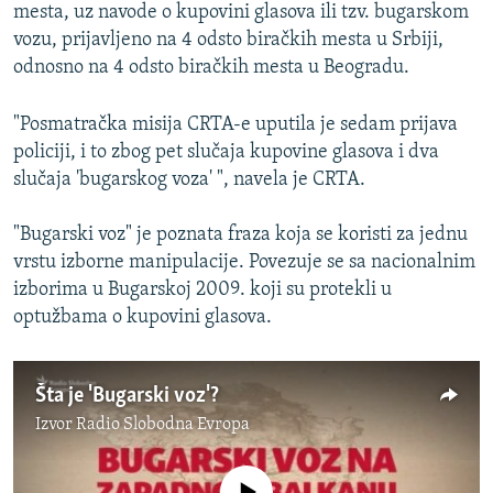
mesta, uz navode o kupovini glasova ili tzv. bugarskom
vozu, prijavljeno na 4 odsto biračkih mesta u Srbiji,
odnosno na 4 odsto biračkih mesta u Beogradu.
"Posmatračka misija CRTA-e uputila je sedam prijava
policiji, i to zbog pet slučaja kupovine glasova i dva
slučaja 'bugarskog voza' ", navela je CRTA.
"Bugarski voz" je poznata fraza koja se koristi za jednu
vrstu izborne manipulacije. Povezuje se sa nacionalnim
izborima u Bugarskoj 2009. koji su protekli u
optužbama o kupovini glasova.
Šta je 'Bugarski voz'?
Izvor
Radio Slobodna Evropa
No media source currently available