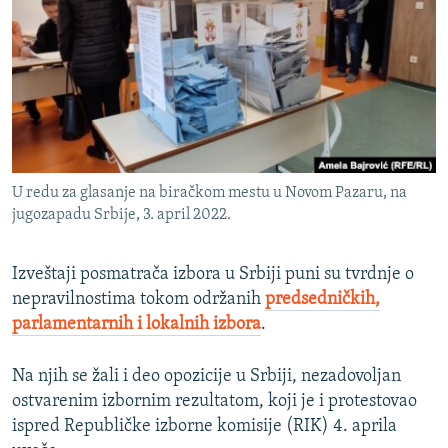
ISPRIČAJ MI
DNEVNO@RSE
SPECIJALI RSE
VIŠE OD NASLOVA
PRATITE NAS
GENOCID U SREBRENICI
U redu za glasanje na biračkom mestu u Novom Pazaru, na
POPLAVE I KLIZIŠTA U BIH 2024.
jugozapadu Srbije, 3. april 2022.
TV LIBERTY
Sve RFE/RL stranice
POST SCRIPTUM
Izveštaji posmatrača izbora u Srbiji puni su tvrdnje o
nepravilnostima tokom održanih
predsedničkih,
MOJA EVROPA
parlamentarnih i lokalnih izbora
.
TRI DECENIJE OD RATA U BIH
Na njih se žali i deo opozicije u Srbiji, nezadovoljan
SVE KARTE DEJTONA
ostvarenim izbornim rezultatom, koji je i protestovao
NASTANAK I RASPAD JUGOSLAVIJE
ispred Republičke izborne komisije (RIK) 4. aprila