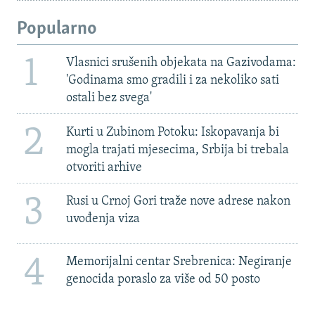
Popularno
1
Vlasnici srušenih objekata na Gazivodama:
'Godinama smo gradili i za nekoliko sati
ostali bez svega'
2
Kurti u Zubinom Potoku: Iskopavanja bi
mogla trajati mjesecima, Srbija bi trebala
otvoriti arhive
3
Rusi u Crnoj Gori traže nove adrese nakon
uvođenja viza
4
Memorijalni centar Srebrenica: Negiranje
genocida poraslo za više od 50 posto