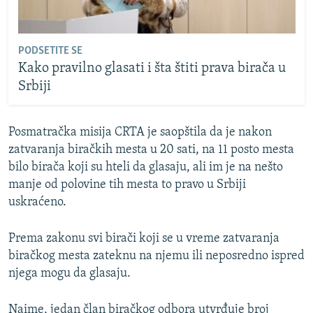
PODSETITE SE
Kako pravilno glasati i šta štiti prava birača u
Srbiji
Posmatračka misija CRTA je saopštila da je nakon
zatvaranja biračkih mesta u 20 sati, na 11 posto mesta
bilo birača koji su hteli da glasaju, ali im je na nešto
manje od polovine tih mesta to pravo u Srbiji
uskraćeno.
Prema zakonu svi birači koji se u vreme zatvaranja
biračkog mesta zateknu na njemu ili neposredno ispred
njega mogu da glasaju.
Naime, jedan član biračkog odbora utvrđuje broj