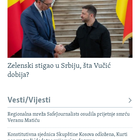
Zelenski stigao u Srbiju, šta Vučić
dobija?
Vesti/Vijesti
Regionalna mreža SafeJournalists osudila prijetnje smrću
Veranu Matiću
Konstitutivna sjednica Skupštine Kosova odložena, Kurti