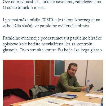
Ove nepravilnosti su, kako je navedeno, zabeležene na
11 odsto biračkih mesta.
I posmatračka misija CESID-a je tokom izbornog dana
zabeležila slučajeve paralelne evidencije birača.
Paralelne evidencije podrazumevaju paralelne biračke
spiskove koje koriste neovlašćena lica za kontrolu
glasanja. Tako stranke kontrolišu ko je i za koga glasao.