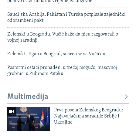
ponovo traži 'dodatno vrijeme' za dogovor
Saudijska Arabija, Pakistan i Turska potpisale zajednički
odbrambeni pakt
Zelenski u Beogradu, Vučić kaže da nisu razgovarali o
vojnoj saradnji
Zelenski stigao u Beograd, susreo se sa Vučićem
Posmrtni ostaci pronađeni u trećoj mogućoj masovnoj
grobnici u Zubinom Potoku
Multimedija
Prva poseta Zelenskog Beogradu:
Najava jačanja saradnje Srbije i
Ukrajine