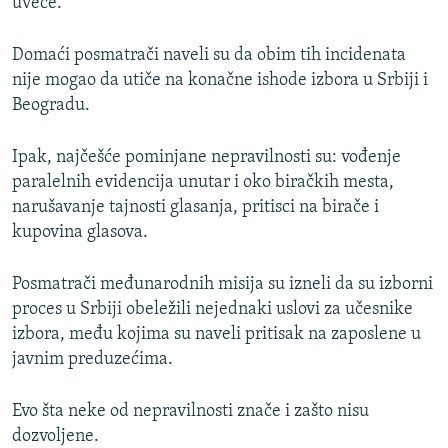
uveče.
Domaći posmatrači naveli su da obim tih incidenata
nije mogao da utiče na konačne ishode izbora u Srbiji i
Beogradu.
Ipak, najčešće pominjane nepravilnosti su: vođenje
paralelnih evidencija unutar i oko biračkih mesta,
narušavanje tajnosti glasanja, pritisci na birače i
kupovina glasova.
Posmatrači međunarodnih misija su izneli da su izborni
proces u Srbiji obeležili nejednaki uslovi za učesnike
izbora, među kojima su naveli pritisak na zaposlene u
javnim preduzećima.
Evo šta neke od nepravilnosti znače i zašto nisu
dozvoljene.