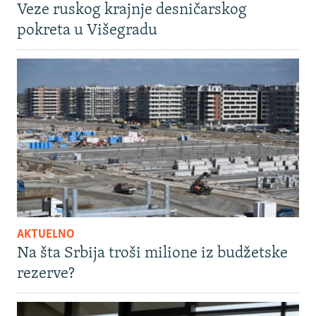
Veze ruskog krajnje desničarskog
pokreta u Višegradu
AKTUELNO
Na šta Srbija troši milione iz budžetske
rezerve?