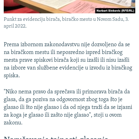
Punkt za evidenciju birača, biračko mesto u Novom Sadu, 3.
april 2022.
Prema izbornom zakonodavstvu nije dozvoljeno da se
na biračkom mestu ili neposredno ispred biračkog
mesta prave spiskovi birača koji su izašli ili nisu izašli
na izbore van službene evidencije u izvodu iz biračkog
spiska.
"Niko nema pravo da sprečava ili primorava birača da
glasa, da ga poziva na odgovornost zbog toga što je
glasao ili što nije glasao i da od njega traži da se izjasni
za koga je glasao ili zašto nije glasao", stoji u ovom
zakonu.