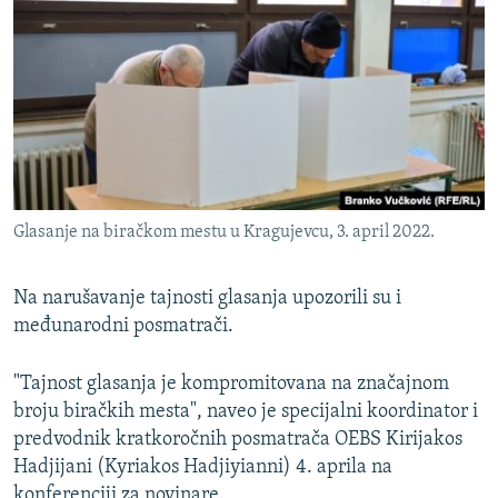
Glasanje na biračkom mestu u Kragujevcu, 3. april 2022.
Na narušavanje tajnosti glasanja upozorili su i
međunarodni posmatrači.
"Tajnost glasanja je kompromitovana na značajnom
broju biračkih mesta", naveo je specijalni koordinator i
predvodnik kratkoročnih posmatrača OEBS Kirijakos
Hadjijani (Kyriakos Hadjiyianni) 4. aprila na
konferenciji za novinare.