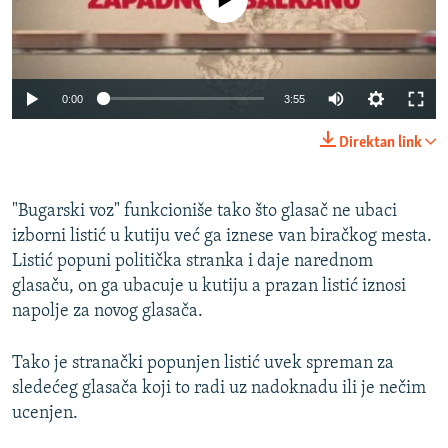
Auto
0:00
3:55
240p
Direktan link
360p
Auto
240p
360p
480p
480p
"Bugarski voz" funkcioniše tako što glasač ne ubaci
izborni listić u kutiju već ga iznese van biračkog mesta.
720p
720p
1080p
Listić popuni politička stranka i daje narednom
1080p
glasaču, on ga ubacuje u kutiju a prazan listić iznosi
napolje za novog glasača.
Tako je stranački popunjen listić uvek spreman za
sledećeg glasača koji to radi uz nadoknadu ili je nečim
ucenjen.