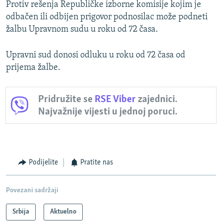
Protiv rešenja Republičke izborne komisije kojim je
odbačen ili odbijen prigovor podnosilac može podneti
žalbu Upravnom sudu u roku od 72 časa.
Upravni sud donosi odluku u roku od 72 časa od
prijema žalbe.
Pridružite se
RSE Viber
zajednici.
Najvažnije vijesti u jednoj poruci.
Podijelite
Pratite nas
Povezani sadržaji
Srbija
Aktuelno