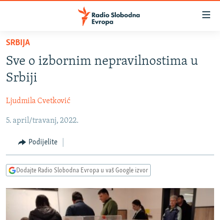
Dostupni
linkovi
Pređite
SRBIJA
na
VIJESTI
Sve o izbornim nepravilnostima u
glavni
BOSNA I HERCEGOVINA
sadržaj
Srbiji
SRBIJA
Pređite
na
Ljudmila Cvetković
KOSOVO
glavnu
5. april/travanj, 2022.
CRNA GORA
navigaciju
Pređite
VIZUELNO
Podijelite
na
PODCASTI
VIDEO
pretragu
Dodajte Radio Slobodna Evropa u vaš Google izvor
RAT U UKRAJINI
FOTOGALERIJE
KINA NA BALKANU
INFOGRAFIKE
RSE PRIČE IZ SVIJETA