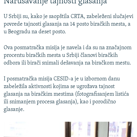
Narušavanje tajnosti glasanja
U Srbiji su, kako je saopštila CRTA, zabeleženi slučajevi
povrede tajnosti glasanja na 14 posto biračkih mesta, a
u Beogradu na deset posto.
Ova posmatračka misija je navela i da su na značajnom
procentu biračkih mesta u Srbiji članovi biračkih
odbora ili birači snimali dešavanja na biračkom mestu.
I posmatračka misija CESID-a je u izbornom danu
zabeležila aktivnosti kojima se ugrožava tajnost
glasanja na biračkim mestima (fotografisanjem listića
ili snimanjem procesa glasanja), kao i porodično
glasanje.