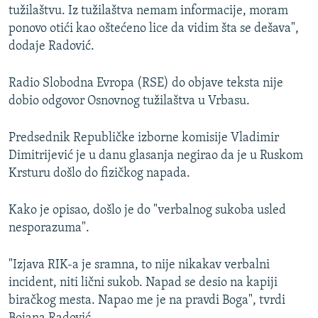
tužilaštvu. Iz tužilaštva nemam informacije, moram
ponovo otići kao oštećeno lice da vidim šta se dešava",
dodaje Radović.
Radio Slobodna Evropa (RSE) do objave teksta nije
dobio odgovor Osnovnog tužilaštva u Vrbasu.
Predsednik Republičke izborne komisije Vladimir
Dimitrijević je u danu glasanja negirao da je u Ruskom
Krsturu došlo do fizičkog napada.
Kako je opisao, došlo je do "verbalnog sukoba usled
nesporazuma".
"Izjava RIK-a je sramna, to nije nikakav verbalni
incident, niti lični sukob. Napad se desio na kapiji
biračkog mesta. Napao me je na pravdi Boga", tvrdi