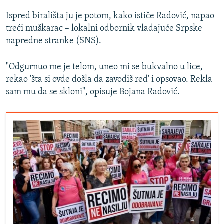
Ispred birališta ju je potom, kako ističe Radović, napao
treći muškarac – lokalni odbornik vladajuće Srpske
napredne stranke (SNS).
"Odgurnuo me je telom, uneo mi se bukvalno u lice,
rekao 'šta si ovde došla da zavodiš red' i opsovao. Rekla
sam mu da se skloni", opisuje Bojana Radović.