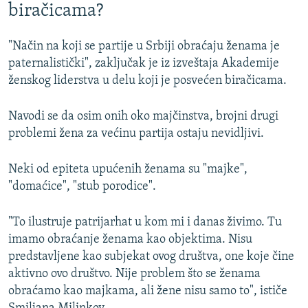
biračicama?
"Način na koji se partije u Srbiji obraćaju ženama je
paternalistički", zaključak je iz izveštaja Akademije
ženskog liderstva u delu koji je posvećen biračicama.
Navodi se da osim onih oko majčinstva, brojni drugi
problemi žena za većinu partija ostaju nevidljivi.
Neki od epiteta upućenih ženama su "majke",
"domaćice", "stub porodice".
"To ilustruje patrijarhat u kom mi i danas živimo. Tu
imamo obraćanje ženama kao objektima. Nisu
predstavljene kao subjekat ovog društva, one koje čine
aktivno ovo društvo. Nije problem što se ženama
obraćamo kao majkama, ali žene nisu samo to", ističe