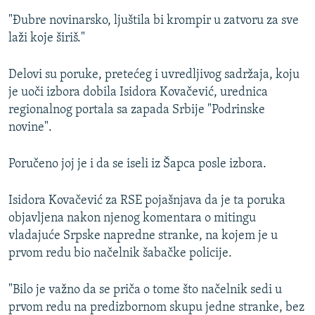
"Đubre novinarsko, ljuštila bi krompir u zatvoru za sve
laži koje širiš."
Delovi su poruke, pretećeg i uvredljivog sadržaja, koju
je uoči izbora dobila Isidora Kovačević, urednica
regionalnog portala sa zapada Srbije "Podrinske
novine".
Poručeno joj je i da se iseli iz Šapca posle izbora.
Isidora Kovačević za RSE pojašnjava da je ta poruka
objavljena nakon njenog komentara o mitingu
vladajuće Srpske napredne stranke, na kojem je u
prvom redu bio načelnik šabačke policije.
"Bilo je važno da se priča o tome što načelnik sedi u
prvom redu na predizbornom skupu jedne stranke, bez