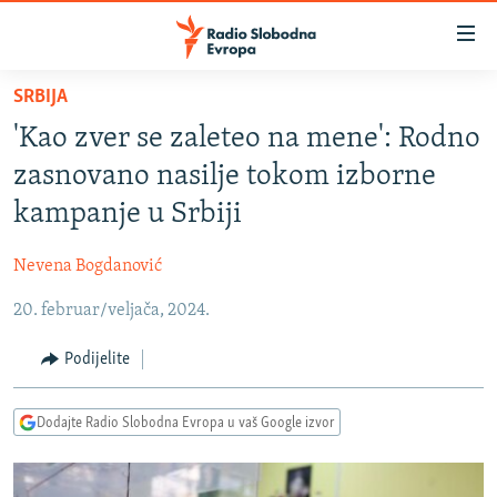
Dostupni
linkovi
Pređite
SRBIJA
na
VIJESTI
'Kao zver se zaleteo na mene': Rodno
glavni
BOSNA I HERCEGOVINA
sadržaj
zasnovano nasilje tokom izborne
SRBIJA
Pređite
kampanje u Srbiji
na
KOSOVO
glavnu
Nevena Bogdanović
CRNA GORA
navigaciju
Pređite
20. februar/veljača, 2024.
VIZUELNO
na
PODCASTI
VIDEO
Podijelite
pretragu
RAT U UKRAJINI
FOTOGALERIJE
Dodajte Radio Slobodna Evropa u vaš Google izvor
KINA NA BALKANU
INFOGRAFIKE
RSE PRIČE IZ SVIJETA