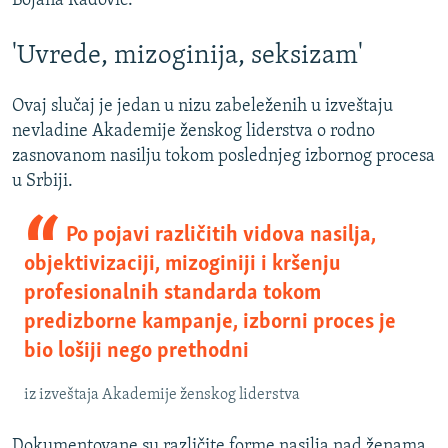
Bojana Radović.
'Uvrede, mizoginija, seksizam'
Ovaj slučaj je jedan u nizu zabeleženih u izveštaju
nevladine Akademije ženskog liderstva o rodno
zasnovanom nasilju tokom poslednjeg izbornog procesa
u Srbiji.
Po pojavi različitih vidova nasilja,
objektivizaciji, mizoginiji i kršenju
profesionalnih standarda tokom
predizborne kampanje, izborni proces je
bio lošiji nego prethodni
iz izveštaja Akademije ženskog liderstva
Dokumentovane su različite forme nasilja nad ženama,