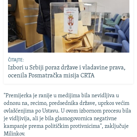
ČITAJTE:
Izbori u Srbiji poraz države i vladavine prava,
ocenila Posmatračka misija CRTA
"Premijerka je ranije u medijima bila nevidljiva u
odnosu na, recimo, predsednika države, uprkos većim
ovlašćenjima po Ustavu. U ovom izbornom procesu bila
je vidljivija, ali je bila glasnogovornica negativne
kampanje prema političkim protivnicima", zaključuje
Milinkov.