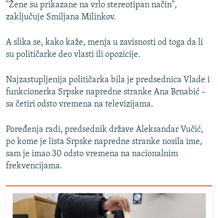
"Žene su prikazane na vrlo stereotipan način",
zaključuje Smiljana Milinkov.
A slika se, kako kaže, menja u zavisnosti od toga da li
su političarke deo vlasti ili opozicije.
Najzastupljenija političarka bila je predsednica Vlade i
funkcionerka Srpske napredne stranke Ana Brnabić –
sa četiri odsto vremena na televizijama.
Poređenja radi, predsednik države Aleksandar Vučić,
po kome je lista Srpske napredne stranke nosila ime,
sam je imao 30 odsto vremena na nacionalnim
frekvencijama.