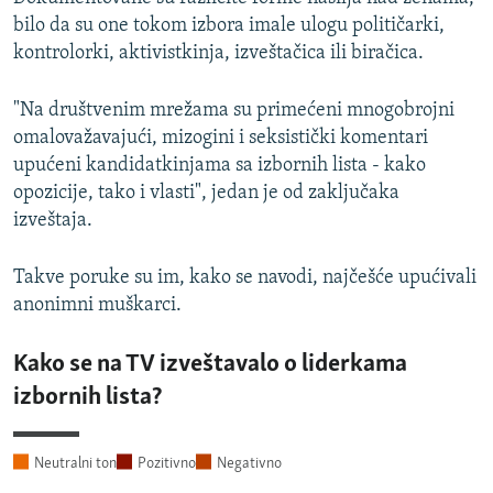
bilo da su one tokom izbora imale ulogu političarki,
kontrolorki, aktivistkinja, izveštačica ili biračica.
"Na društvenim mrežama su primećeni mnogobrojni
omalovažavajući, mizogini i seksistički komentari
upućeni kandidatkinjama sa izbornih lista - kako
opozicije, tako i vlasti", jedan je od zaključaka
izveštaja.
Takve poruke su im, kako se navodi, najčešće upućivali
anonimni muškarci.