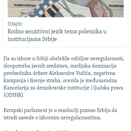
ČITAJTE:
Rodno senzitivni jezik tema polemika u
institucijama Srbije
Da su izbore u Srbiji obeležile ozbiljne neregularnosti,
zloupotreba javnih sredstava, medijska dominacija
predsednika države Aleksandra Vučića, negativna
kampanja i širenje straha, ocenila je međunarodna
Kancelarija za demokratske institucije i ljudska prava
(ODIHR).
Evropski parlament je u rezoluciji pozvao Srbiju da
istraži navode o izbornim neregularnostima.