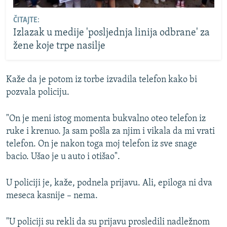
ČITAJTE:
Izlazak u medije 'posljednja linija odbrane' za
žene koje trpe nasilje
Kaže da je potom iz torbe izvadila telefon kako bi
pozvala policiju.
"On je meni istog momenta bukvalno oteo telefon iz
ruke i krenuo. Ja sam pošla za njim i vikala da mi vrati
telefon. On je nakon toga moj telefon iz sve snage
bacio. Ušao je u auto i otišao".
U policiji je, kaže, podnela prijavu. Ali, epiloga ni dva
meseca kasnije – nema.
"U policiji su rekli da su prijavu prosledili nadležnom