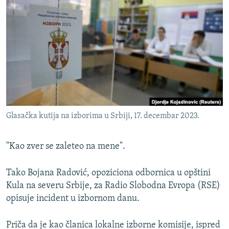
ISPRIČAJ MI
DNEVNO@RSE
SPECIJALI RSE
VIŠE OD NASLOVA
PRATITE NAS
GENOCID U SREBRENICI
POPLAVE I KLIZIŠTA U BIH 2024.
Glasačka kutija na izborima u Srbiji, 17. decembar 2023.
TV LIBERTY
Sve RFE/RL stranice
POST SCRIPTUM
"Kao zver se zaleteo na mene".
MOJA EVROPA
Tako Bojana Radović, opoziciona odbornica u opštini
TRI DECENIJE OD RATA U BIH
Kula na severu Srbije, za Radio Slobodna Evropa (RSE)
SVE KARTE DEJTONA
opisuje incident u izbornom danu.
NASTANAK I RASPAD JUGOSLAVIJE
Priča da je kao članica lokalne izborne komisije, ispred