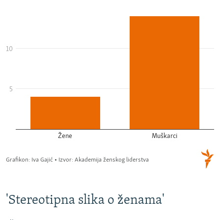
'Stereotipna slika o ženama'