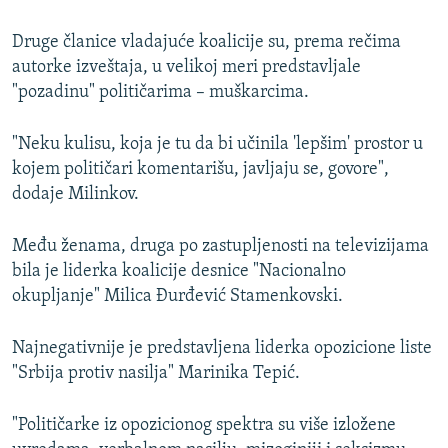
Druge članice vladajuće koalicije su, prema rečima
autorke izveštaja, u velikoj meri predstavljale
"pozadinu" političarima – muškarcima.
"Neku kulisu, koja je tu da bi učinila 'lepšim' prostor u
kojem političari komentarišu, javljaju se, govore",
dodaje Milinkov.
Među ženama, druga po zastupljenosti na televizijama
bila je liderka koalicije desnice "Nacionalno
okupljanje" Milica Đurđević Stamenkovski.
Najnegativnije je predstavljena liderka opozicione liste
"Srbija protiv nasilja" Marinika Tepić.
"Političarke iz opozicionog spektra su više izložene