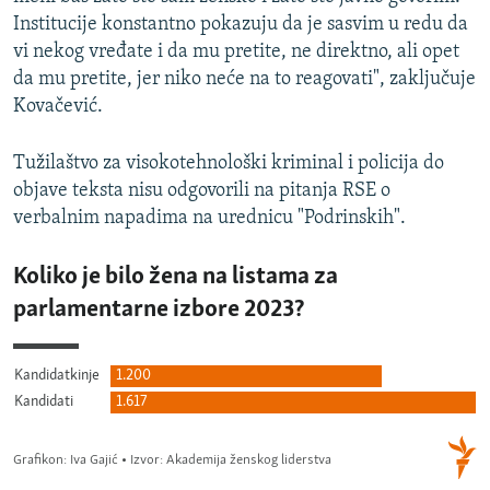
Institucije konstantno pokazuju da je sasvim u redu da
vi nekog vređate i da mu pretite, ne direktno, ali opet
da mu pretite, jer niko neće na to reagovati", zaključuje
Kovačević.
Tužilaštvo za visokotehnološki kriminal i policija do
objave teksta nisu odgovorili na pitanja RSE o
verbalnim napadima na urednicu "Podrinskih".