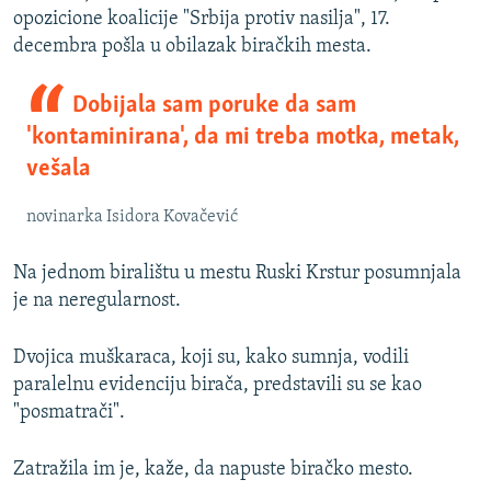
opozicione koalicije "Srbija protiv nasilja", 17.
decembra pošla u obilazak biračkih mesta.
Dobijala sam poruke da sam
'kontaminirana', da mi treba motka, metak,
vešala
novinarka Isidora Kovačević
Na jednom biralištu u mestu Ruski Krstur posumnjala
je na neregularnost.
Dvojica muškaraca, koji su, kako sumnja, vodili
paralelnu evidenciju birača, predstavili su se kao
"posmatrači".
Zatražila im je, kaže, da napuste biračko mesto.