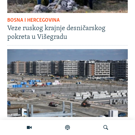
BOSNA I HERCEGOVINA
Veze ruskog krajnje desničarskog
pokreta u Višegradu
AKTUELNO
Na šta Srbija troši milione iz budžetske