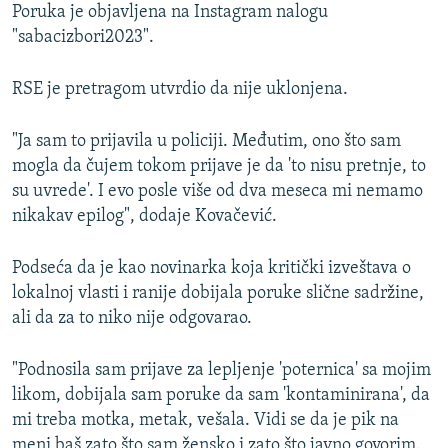
Poruka je objavljena na Instagram nalogu
"sabacizbori2023".
RSE je pretragom utvrdio da nije uklonjena.
"Ja sam to prijavila u policiji. Međutim, ono što sam
mogla da čujem tokom prijave je da 'to nisu pretnje, to
su uvrede'. I evo posle više od dva meseca mi nemamo
nikakav epilog", dodaje Kovačević.
Podseća da je kao novinarka koja kritički izveštava o
lokalnoj vlasti i ranije dobijala poruke slične sadržine,
ali da za to niko nije odgovarao.
"Podnosila sam prijave za lepljenje 'poternica' sa mojim
likom, dobijala sam poruke da sam 'kontaminirana', da
mi treba motka, metak, vešala. Vidi se da je pik na
meni baš zato što sam žensko i zato što javno govorim.