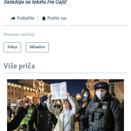
Saradnja na tekstu Iva Gajić
Podijelite
Pratite nas
Povezani sadržaji
Srbija
Aktuelno
Više priča