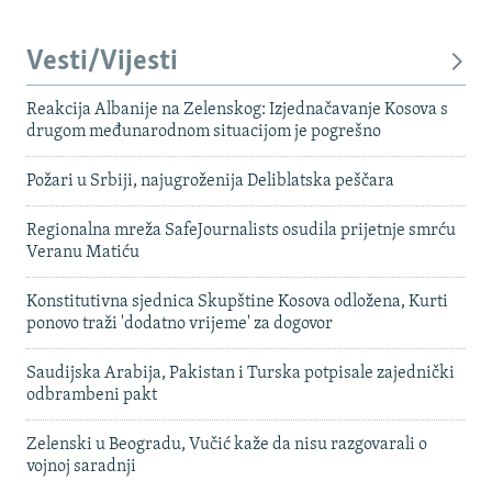
Vesti/Vijesti
Reakcija Albanije na Zelenskog: Izjednačavanje Kosova s ​​
drugom međunarodnom situacijom je pogrešno
Požari u Srbiji, najugroženija Deliblatska peščara
Regionalna mreža SafeJournalists osudila prijetnje smrću
Veranu Matiću
Konstitutivna sjednica Skupštine Kosova odložena, Kurti
ponovo traži 'dodatno vrijeme' za dogovor
Saudijska Arabija, Pakistan i Turska potpisale zajednički
odbrambeni pakt
Zelenski u Beogradu, Vučić kaže da nisu razgovarali o
vojnoj saradnji