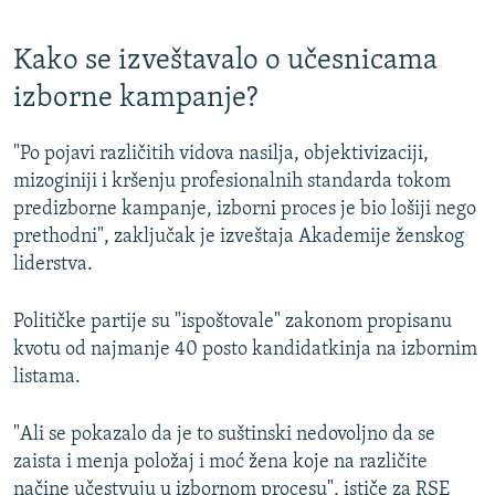
Kako se izveštavalo o učesnicama
izborne kampanje?
"Po pojavi različitih vidova nasilja, objektivizaciji,
mizoginiji i kršenju profesionalnih standarda tokom
predizborne kampanje, izborni proces je bio lošiji nego
prethodni", zaključak je izveštaja Akademije ženskog
liderstva.
Političke partije su "ispoštovale" zakonom propisanu
kvotu od najmanje 40 posto kandidatkinja na izbornim
listama.
"Ali se pokazalo da je to suštinski nedovoljno da se
zaista i menja položaj i moć žena koje na različite
načine učestvuju u izbornom procesu", ističe za RSE