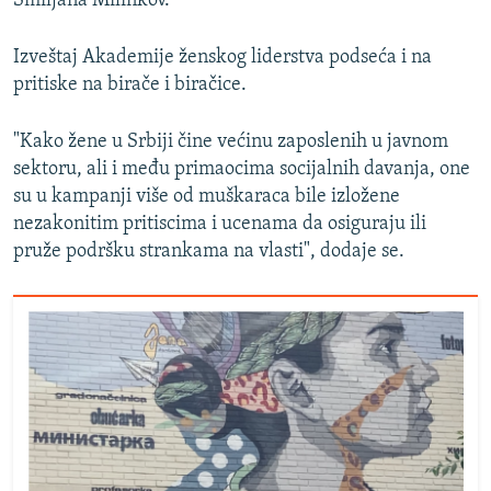
Smiljana Milinkov.
Izveštaj Akademije ženskog liderstva podseća i na
pritiske na birače i biračice.
"Kako žene u Srbiji čine većinu zaposlenih u javnom
sektoru, ali i među primaocima socijalnih davanja, one
su u kampanji više od muškaraca bile izložene
nezakonitim pritiscima i ucenama da osiguraju ili
pruže podršku strankama na vlasti", dodaje se.