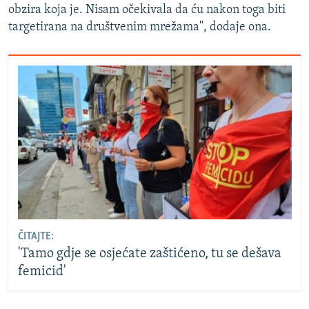
obzira koja je. Nisam očekivala da ću nakon toga biti
targetirana na društvenim mrežama", dodaje ona.
ČITAJTE:
'Tamo gdje se osjećate zaštićeno, tu se dešava
femicid'