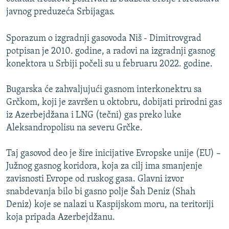
javnog preduzeća Srbijagas.
Sporazum o izgradnji gasovoda Niš - Dimitrovgrad
potpisan je 2010. godine, a radovi na izgradnji gasnog
konektora u Srbiji počeli su u februaru 2022. godine.
Bugarska će zahvaljujući gasnom interkonektru sa
Grčkom, koji je završen u oktobru, dobijati prirodni gas
iz Azerbejdžana i LNG (tečni) gas preko luke
Aleksandropolisu na severu Grčke.
Taj gasovod deo je šire inicijative Evropske unije (EU) –
Južnog gasnog koridora, koja za cilj ima smanjenje
zavisnosti Evrope od ruskog gasa. Glavni izvor
snabdevanja bilo bi gasno polje Šah Deniz (Shah
Deniz) koje se nalazi u Kaspijskom moru, na teritoriji
koja pripada Azerbejdžanu.