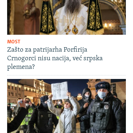
MOST
Zašto za patrijarha Porfirija
Crnogorci nisu nacija, već srpska
plemena?