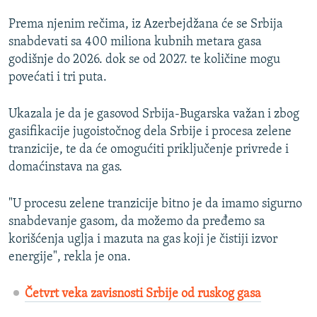
Prema njenim rečima, iz Azerbejdžana će se Srbija
snabdevati sa 400 miliona kubnih metara gasa
godišnje do 2026. dok se od 2027. te količine mogu
povećati i tri puta.
Ukazala je da je gasovod Srbija-Bugarska važan i zbog
gasifikacije jugoistočnog dela Srbije i procesa zelene
tranzicije, te da će omogućiti priključenje privrede i
domaćinstava na gas.
"U procesu zelene tranzicije bitno je da imamo sigurno
snabdevanje gasom, da možemo da pređemo sa
korišćenja uglja i mazuta na gas koji je čistiji izvor
energije", rekla je ona.
Četvrt veka zavisnosti Srbije od ruskog gasa