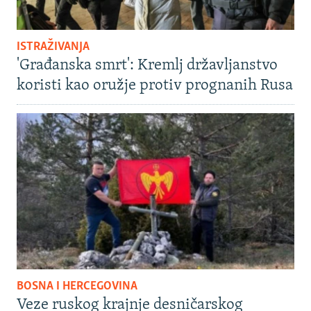
ISTRAŽIVANJA
'Građanska smrt': Kremlj državljanstvo
koristi kao oružje protiv prognanih Rusa
BOSNA I HERCEGOVINA
Veze ruskog krajnje desničarskog