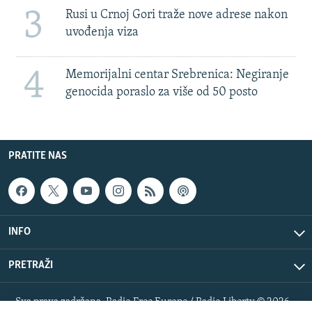
3
Rusi u Crnoj Gori traže nove adrese nakon
uvođenja viza
4
Memorijalni centar Srebrenica: Negiranje
genocida poraslo za više od 50 posto
PRATITE NAS
INFO
PRETRAŽI
Sva prava zadržana. Radio Free Europe / Radio Liberty © 2026