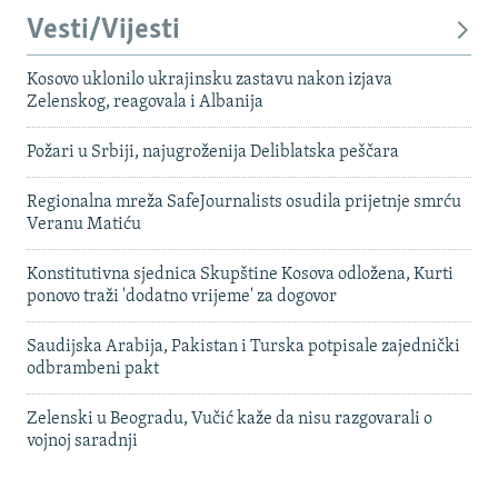
Vesti/Vijesti
Kosovo uklonilo ukrajinsku zastavu nakon izjava
Zelenskog, reagovala i Albanija
Požari u Srbiji, najugroženija Deliblatska peščara
Regionalna mreža SafeJournalists osudila prijetnje smrću
Veranu Matiću
Konstitutivna sjednica Skupštine Kosova odložena, Kurti
ponovo traži 'dodatno vrijeme' za dogovor
Saudijska Arabija, Pakistan i Turska potpisale zajednički
odbrambeni pakt
Zelenski u Beogradu, Vučić kaže da nisu razgovarali o
vojnoj saradnji