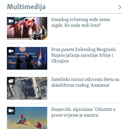
Multimedija
Iranskog vrhovnog vođe nema
nigde. Ko onda vodi Iran?
Prva poseta Zelenskog Beogradu:
Najava jačanja saradnje Srbije i
Ukrajine
Satelitski snimci otkrivaju štetu na
skladištima ruskog 'Amazona'
Doajen bh. alpinizma: 'Odustati u
pravo vrijeme je mantra'