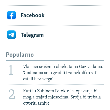
Facebook
Telegram
Popularno
1
Vlasnici srušenih objekata na Gazivodama:
'Godinama smo gradili i za nekoliko sati
ostali bez svega'
2
Kurti u Zubinom Potoku: Iskopavanja bi
mogla trajati mjesecima, Srbija bi trebala
otvoriti arhive