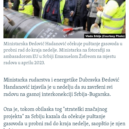
ISPRIČAJ MI
DNEVNO@RSE
SPECIJALI RSE
VIŠE OD NASLOVA
PRATITE NAS
Ministarska Đedović Hadanović očekuje puštanje gasovoda u
GENOCID U SREBRENICI
probni rad do kraja nedelje. Ministarka na fotorafiji sa
ambasadorom EU u Srbiji Emanuelom Žofreom na mjestu
POPLAVE I KLIZIŠTA U BIH 2024.
radova u aprilu 2023.
TV LIBERTY
Sve RFE/RL stranice
POST SCRIPTUM
Ministarka rudarstva i energetike Dubravka Đedović
Handanović izjavila je u nedelju da su završeni svi
MOJA EVROPA
radovu na gasnoj interkonekciji Srbija-Bugarska.
TRI DECENIJE OD RATA U BIH
SVE KARTE DEJTONA
Ona je, tokom obilaska tog "strateški značajnog
projekta" za Srbiju kazala da očekuje puštanje
NASTANAK I RASPAD JUGOSLAVIJE
gasovoda u probni rad do kraja nedelje, saopštio je njen