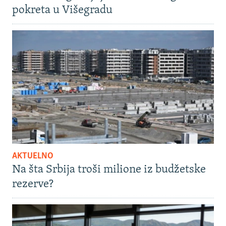
pokreta u Višegradu
AKTUELNO
Na šta Srbija troši milione iz budžetske
rezerve?