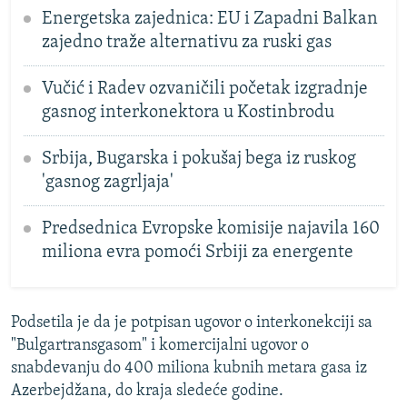
Energetska zajednica: EU i Zapadni Balkan
zajedno traže alternativu za ruski gas
Vučić i Radev ozvaničili početak izgradnje
gasnog interkonektora u Kostinbrodu
Srbija, Bugarska i pokušaj bega iz ruskog
'gasnog zagrljaja'
Predsednica Evropske komisije najavila 160
miliona evra pomoći Srbiji za energente
Podsetila je da je potpisan ugovor o interkonekciji sa
"Bulgartransgasom" i komercijalni ugovor o
snabdevanju do 400 miliona kubnih metara gasa iz
Azerbejdžana, do kraja sledeće godine.