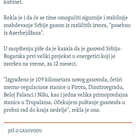
kabinet.
Rekla je i da će se time omogućiti sigurnije i stabilnije
snabdevanje Srbije gasom iz različitih izvora, "posebno
iz Azerbejdžana".
U saopštenju piše da je kazala da je gasovod Srbija-
Bugarska prvi veliki projekat u energetici koji je
završen na vreme, za 12 meseci.
"Izgrađeno je 109 kilometara novog gasovoda, četiri
merno-regulacione stanice u Pirotu, Dimitrovgradu,
Beloj Palanci i Nišu, kao i jedna velika primopredajna
stanica u Trupalama. Očekujem puštanje gasovoda u
probni rad do kraja nedelje", rekla je ona.
JOŠ O GASOVODU