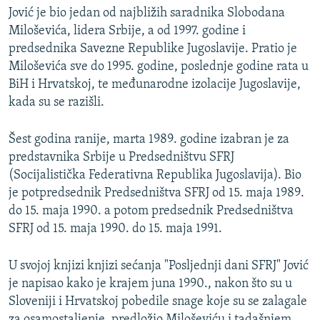
Jović je bio jedan od najbližih saradnika Slobodana
Miloševića, lidera Srbije, a od 1997. godine i
predsednika Savezne Republike Jugoslavije. Pratio je
Miloševića sve do 1995. godine, poslednje godine rata u
BiH i Hrvatskoj, te međunarodne izolacije Jugoslavije,
kada su se razišli.
Šest godina ranije, marta 1989. godine izabran je za
predstavnika Srbije u Predsedništvu SFRJ
(Socijalistička Federativna Republika Jugoslavija). Bio
je potpredsednik Predsedništva SFRJ od 15. maja 1989.
do 15. maja 1990. a potom predsednik Predsedništva
SFRJ od 15. maja 1990. do 15. maja 1991.
U svojoj knjizi knjizi sećanja "Posljednji dani SFRJ" Jović
je napisao kako je krajem juna 1990., nakon što su u
Sloveniji i Hrvatskoj pobedile snage koje su se zalagale
za osamostaljenje, predložio Miloševiću i tadašnjem