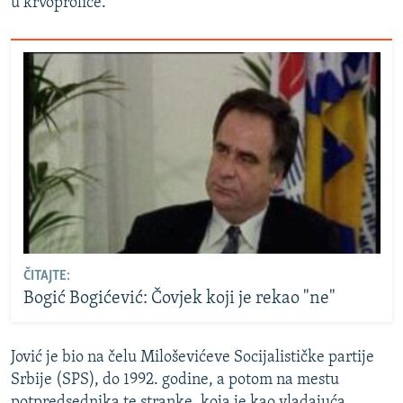
u krvoproliće.
ČITAJTE:
Bogić Bogićević: Čovjek koji je rekao "ne"
Jović je bio na čelu Miloševićeve Socijalističke partije
Srbije (SPS), do 1992. godine, a potom na mestu
potpredsednika te stranke, koja je kao vladajuća