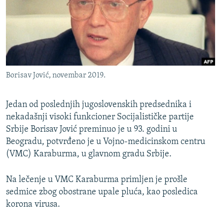
ISPRIČAJ MI
DNEVNO@RSE
SPECIJALI RSE
VIŠE OD NASLOVA
PRATITE NAS
Borisav Jović, novembar 2019.
GENOCID U SREBRENICI
POPLAVE I KLIZIŠTA U BIH 2024.
Jedan od poslednjih jugoslovenskih predsednika i
TV LIBERTY
nekadašnji visoki funkcioner Socijalističke partije
Sve RFE/RL stranice
Srbije Borisav Jović preminuo je u 93. godini u
POST SCRIPTUM
Beogradu, potvrđeno je u Vojno-medicinskom centru
MOJA EVROPA
(VMC) Karaburma, u glavnom gradu Srbije.
TRI DECENIJE OD RATA U BIH
Na lečenje u VMC Karaburma primljen je prošle
SVE KARTE DEJTONA
sedmice zbog obostrane upale pluća, kao posledica
korona virusa.
NASTANAK I RASPAD JUGOSLAVIJE