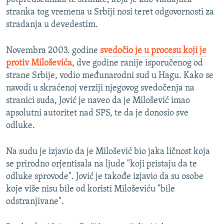
stranka tog vremena u Srbiji nosi teret odgovornosti za
stradanja u devedestim.
Novembra 2003. godine
svedočio je u procesu koji je
protiv Miloševića
, dve godine ranije isporučenog od
strane Srbije, vodio međunarodni sud u Hagu. Kako se
navodi u skraćenoj verziji njegovog svedočenja na
stranici suda, Jović je naveo da je Milošević imao
apsolutni autoritet nad SPS, te da je donosio sve
odluke.
Na sudu je izjavio da je Milošević bio jaka ličnost koja
se prirodno orjentisala na ljude "koji pristaju da te
odluke sprovode". Jović je takođe izjavio da su osobe
koje više nisu bile od koristi Miloševiću "bile
odstranjivane".