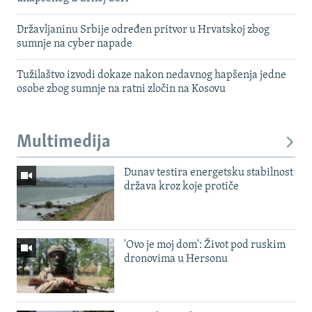
Državljaninu Srbije određen pritvor u Hrvatskoj zbog
sumnje na cyber napade
Tužilaštvo izvodi dokaze nakon nedavnog hapšenja jedne
osobe zbog sumnje na ratni zločin na Kosovu
Multimedija
Dunav testira energetsku stabilnost
država kroz koje protiče
'Ovo je moj dom': Život pod ruskim
dronovima u Hersonu