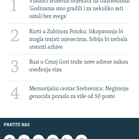
1
Vlasnici srušenih objekata na Gazivodama:
'Godinama smo gradili i za nekoliko sati
ostali bez svega'
2
Kurti u Zubinom Potoku: Iskopavanja bi
mogla trajati mjesecima, Srbija bi trebala
otvoriti arhive
3
Rusi u Crnoj Gori traže nove adrese nakon
uvođenja viza
4
Memorijalni centar Srebrenica: Negiranje
genocida poraslo za više od 50 posto
PRATITE NAS