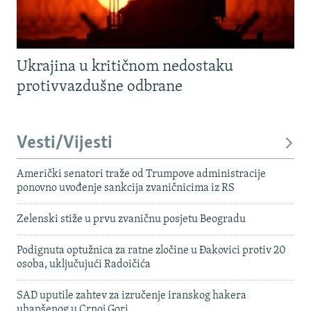
Ukrajina u kritičnom nedostaku
protivvazdušne odbrane
Vesti/Vijesti
Američki senatori traže od Trumpove administracije
ponovno uvođenje sankcija zvaničnicima iz RS
Zelenski stiže u prvu zvaničnu posjetu Beogradu
Podignuta optužnica za ratne zločine u Đakovici protiv 20
osoba, uključujući Radoičića
SAD uputile zahtev za izručenje iranskog hakera
uhapšenog u Crnoj Gori