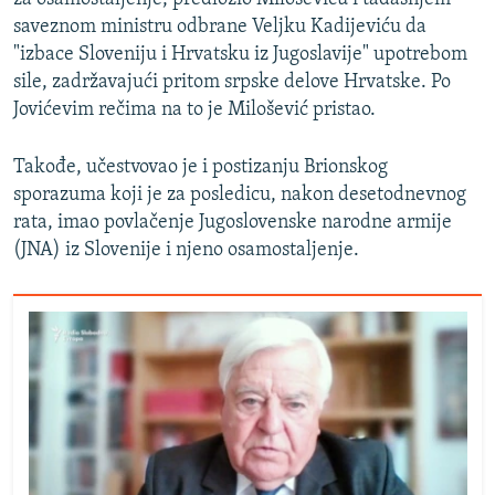
saveznom ministru odbrane Veljku Kadijeviću da
"izbace Sloveniju i Hrvatsku iz Jugoslavije" upotrebom
sile, zadržavajući pritom srpske delove Hrvatske. Po
Jovićevim rečima na to je Milošević pristao.
Takođe, učestvovao je i postizanju Brionskog
sporazuma koji je za posledicu, nakon desetodnevnog
rata, imao povlačenje Jugoslovenske narodne armije
(JNA) iz Slovenije i njeno osamostaljenje.