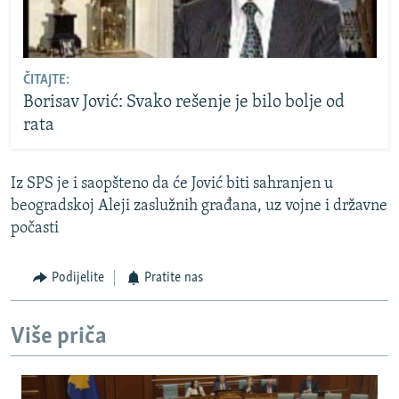
ČITAJTE:
Borisav Jović: Svako rešenje je bilo bolje od
rata
Iz SPS je i saopšteno da će Jović biti sahranjen u
beogradskoj Aleji zaslužnih građana, uz vojne i državne
počasti
Podijelite
Pratite nas
Više priča