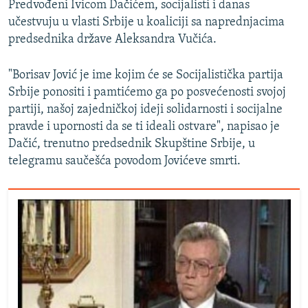
Predvođeni Ivicom Dačićem, socijalisti i danas
učestvuju u vlasti Srbije u koaliciji sa naprednjacima
predsednika države Aleksandra Vučića.
"Borisav Jović je ime kojim će se Socijalistička partija
Srbije ponositi i pamtićemo ga po posvećenosti svojoj
partiji, našoj zajedničkoj ideji solidarnosti i socijalne
pravde i upornosti da se ti ideali ostvare", napisao je
Dačić, trenutno predsednik Skupštine Srbije, u
telegramu saučešća povodom Jovićeve smrti.