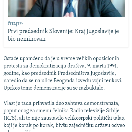
ČITAJTE:
Prvi predsednik Slovenije: Kraj Jugoslavije je
bio neminovan
Ostaće upamćeno da je u vreme velikih opozicionih
protesta za demokratizaciju društva, 9. marta 1991.
godine, kao predsednik Predsedništva Jugoslavije,
naredio da se na ulice Beograda izvedu vojni tenkovi.
Uprkos tome demonstracije su se razbuktale.
Vlast je tada prihvatila deo zahteva demonstranata,
poput onog za smenu čelnika Radio televizije Srbije
(RTS), ali to nije zaustavilo velikosrpski politički talas,
koji je korak po korak, bivšu zajedničku državu odveo