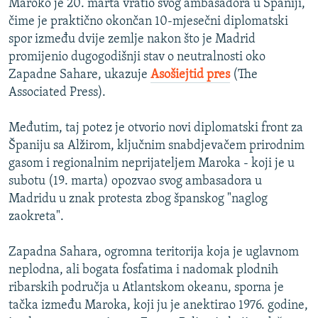
Maroko je 20. marta vratio svog ambasadora u Španiji,
čime je praktično okončan 10-mjesečni diplomatski
spor između dvije zemlje nakon što je Madrid
promijenio dugogodišnji stav o neutralnosti oko
Zapadne Sahare, ukazuje
Asošiejtid pres
(The
Associated Press).
Međutim, taj potez je otvorio novi diplomatski front za
Španiju sa Alžirom, ključnim snabdjevačem prirodnim
gasom i regionalnim neprijateljem Maroka - koji je u
subotu (19. marta) opozvao svog ambasadora u
Madridu u znak protesta zbog španskog "naglog
zaokreta".
Zapadna Sahara, ogromna teritorija koja je uglavnom
neplodna, ali bogata fosfatima i nadomak plodnih
ribarskih područja u Atlantskom okeanu, sporna je
tačka između Maroka, koji ju je anektirao 1976. godine,