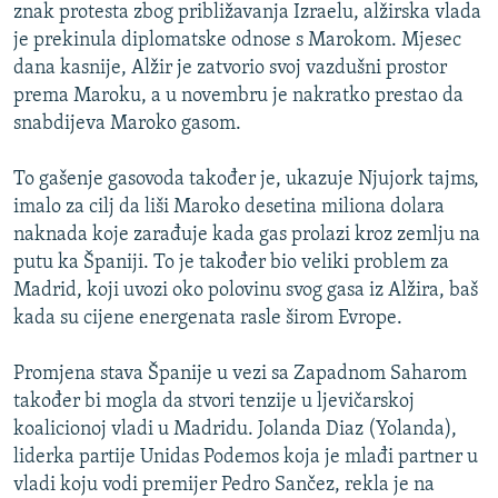
znak protesta zbog približavanja Izraelu, alžirska vlada
je prekinula diplomatske odnose s Marokom. Mjesec
dana kasnije, Alžir je zatvorio svoj vazdušni prostor
prema Maroku, a u novembru je nakratko prestao da
snabdijeva Maroko gasom.
To gašenje gasovoda također je, ukazuje Njujork tajms,
imalo za cilj da liši Maroko desetina miliona dolara
naknada koje zarađuje kada gas prolazi kroz zemlju na
putu ka Španiji. To je također bio veliki problem za
Madrid, koji uvozi oko polovinu svog gasa iz Alžira, baš
kada su cijene energenata rasle širom Evrope.
Promjena stava Španije u vezi sa Zapadnom Saharom
također bi mogla da stvori tenzije u ljevičarskoj
koalicionoj vladi u Madridu. Jolanda Diaz (Yolanda),
liderka partije Unidas Podemos koja je mlađi partner u
vladi koju vodi premijer Pedro Sančez, rekla je na