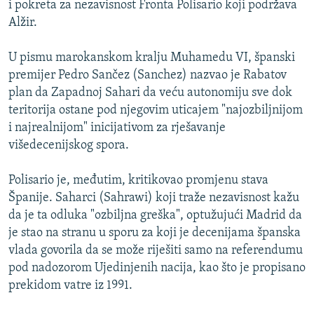
i pokreta za nezavisnost Fronta Polisario koji podržava
Alžir.
U pismu marokanskom kralju Muhamedu VI, španski
premijer Pedro Sančez (Sanchez) nazvao je Rabatov
plan da Zapadnoj Sahari da veću autonomiju sve dok
teritorija ostane pod njegovim uticajem "najozbiljnijom
i najrealnijom" inicijativom za rješavanje
višedecenijskog spora.
Polisario je, međutim, kritikovao promjenu stava
Španije. Saharci (Sahrawi) koji traže nezavisnost kažu
da je ta odluka "ozbiljna greška", optužujući Madrid da
je stao na stranu u sporu za koji je decenijama španska
vlada govorila da se može riješiti samo na referendumu
pod nadozorom Ujedinjenih nacija, kao što je propisano
prekidom vatre iz 1991.