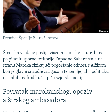
ISPRIČAJ MI
DNEVNO@RSE
SPECIJALI RSE
VIŠE OD NASLOVA
PRATITE NAS
Premijer Španije Pedro Sanchez
GENOCID U SREBRENICI
POPLAVE I KLIZIŠTA U BIH 2024.
Španska vlada je poslije višedencenijske nautralnosti
TV LIBERTY
po pitanju sporne teritorije Zapadne Sahare stala na
Sve RFE/RL stranice
stranu Maroka rizikujući pogoršanje odnosa s Alžirom
POST SCRIPTUM
koji je glavni snabdjevač gasom te zemlje, ali i političku
MOJA EVROPA
nestabilnost kod kuće, pišu svjetski mediji.
TRI DECENIJE OD RATA U BIH
Povratak marokanskog, opoziv
SVE KARTE DEJTONA
alžirskog ambasadora
NASTANAK I RASPAD JUGOSLAVIJE