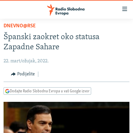
Dostupni
linkovi
Pređite
DNEVNO@RSE
na
VIJESTI
Španski zaokret oko statusa
glavni
BOSNA I HERCEGOVINA
sadržaj
Zapadne Sahare
SRBIJA
Pređite
na
22. mart/ožujak, 2022.
KOSOVO
glavnu
CRNA GORA
Podijelite
navigaciju
Pređite
VIZUELNO
na
Dodajte Radio Slobodna Evropa u vaš Google izvor
PODCASTI
VIDEO
pretragu
RAT U UKRAJINI
FOTOGALERIJE
KINA NA BALKANU
INFOGRAFIKE
RSE PRIČE IZ SVIJETA