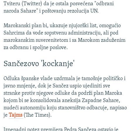
Tviteru (Twitter) da je ostala posvećena "odbrani
naroda Sahare" i poštovanju rezolucija UN.
Marokanski plan bi, ukazuje njujorški list, omogućio
Sahrcima da vode sopstvenu administraciju, ali pod
marokanskim suverenitetom i sa Marokom zaduženim
za odbranu i spoljne poslove.
Sančezovo 'kockanje'
Odluka španske vlade uzdrmala je tamošnje političko i
javno mnjenje, dok je Sančez uspio ujediniti sve
stranke protiv njegove odluke da podrži plan Maroka
kojom bi se konsolidovala aneksija Zapadne Sahare,
nudeći autonomiju koju stanovništvo odbacuje, napisao
je
Tajms
(The Times).
Iznenadni potez premijera Pedra Sančeza ostavio je