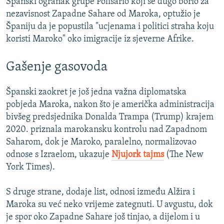
Španski ogranak grupe Polisario koji se dugo borio za
nezavisnost Zapadne Sahare od Maroka, optužio je
Španiju da je popustila "ucjenama i politici straha koju
koristi Maroko" oko imigracije iz sjeverne Afrike.
Gašenje gasovoda
Španski zaokret je još jedna važna diplomatska
pobjeda Maroka, nakon što je američka administracija
bivšeg predsjednika Donalda Trampa (Trump) krajem
2020. priznala marokansku kontrolu nad Zapadnom
Saharom, dok je Maroko, paralelno, normalizovao
odnose s Izraelom, ukazuje
Njujork tajms
(The New
York Times).
S druge strane, dodaje list, odnosi između Alžira i
Maroka su već neko vrijeme zategnuti. U avgustu, dok
je spor oko Zapadne Sahare još tinjao, a dijelom i u