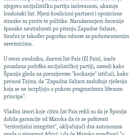
njegovu socijalističku partiju izolovanom, ukazuje
londonski list. Njeni koalicioni partneri i opozicione
stranke su protiv te politike. Narušavanjem decenije
španske neutralnosti po pitanju Zapadne Sahare,
Sančez je također pogoršao odnose sa parlamentarnim
saveznicima.
U svom uvodniku, dnevni list Pais (El Pais), inače
pouzdana podrška socijalističkoj partiji, navodi kako
Španija gleda na premijerovo "kockanje" ističući, kako
prenosi Tajms, da "Zapadna Sahara zaslužuje rješenja
koja se ne iscrpljuju u pukom pragmatizmu lišenom
principa".
Vladini izvori koje citira list Pais rekli su da je Španija
dobila garancije od Maroka da će se poštovati
"teritorijalni integritet", uključujući dva autonomna
grada u sjevernoj Africi; i da će Maroko sarađivati "u