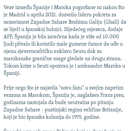
Veze između Španije i Maroka pogoršane su nakon što
je Madrid u aprilu 2021. dozvolio lideru pokreta za
nezavisnost Zapadne Sahare Brahimu Galiju (Ghali) da
se liječi u španskoj bolnici. Sljedećeg mjeseca, dodaje
AFP, Španija je bila zatečena kada je više od 10.000
ljudi plivalo ili koristilo male gumene čamce da uđe u
njenu sjevernoafričku enklavu Seutu dok su
marokanske granične snage gledale na drugu stranu.
Tokom krize u Seuti opozvan je i ambasador Maroka u
Španiji.
Prije nego što je najavila "novu fazu" u svojim napetim
vezama sa Marokom, Španija je, naglašava Frans pres,
godinama nastojala da bude neutralna po pitanju
Zapadne Sahare - pustinjski region veličine Britanije,
koji je bio španska kolonija do 1975. godine.