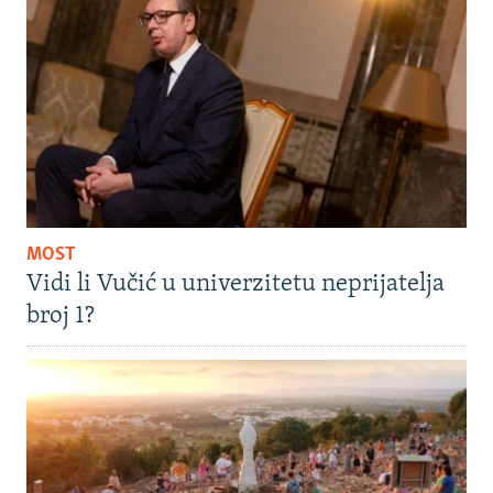
MOST
Vidi li Vučić u univerzitetu neprijatelja
broj 1?