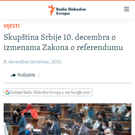
Dostupni
linkovi
Pređite
VIJESTI
na
VIJESTI
Skupština Srbije 10. decembra o
glavni
BOSNA I HERCEGOVINA
sadržaj
izmenama Zakona o referendumu
SRBIJA
Pređite
na
8. decembar/prosinac, 2021.
KOSOVO
glavnu
CRNA GORA
Podijelite
navigaciju
Pređite
VIZUELNO
na
Dodajte Radio Slobodna Evropa u vaš Google izvor
PODCASTI
VIDEO
pretragu
RAT U UKRAJINI
FOTOGALERIJE
KINA NA BALKANU
INFOGRAFIKE
RSE PRIČE IZ SVIJETA