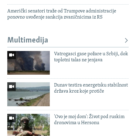
Američki senatori traže od Trumpove administracije
ponovno uvođenje sankcija zvaničnicima iz RS
Multimedija
Vatrogasci gase požare u Srbiji, dok
toplotni talas ne jenjava
Dunav testira energetsku stabilnost
država kroz koje protiče
'Ovo je moj dom': Život pod ruskim
dronovima u Hersonu