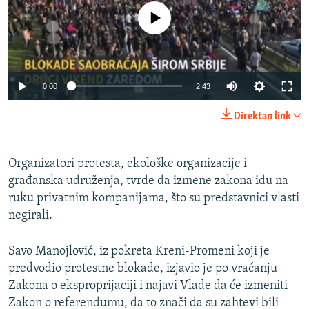
No media source currently available
0:00
2:43
Direktan link
Organizatori protesta, ekološke organizacije i
građanska udruženja, tvrde da izmene zakona idu na
ruku privatnim kompanijama, što su predstavnici vlasti
negirali.
Savo Manojlović, iz pokreta Kreni-Promeni koji je
predvodio protestne blokade, izjavio je po vraćanju
Zakona o eksproprijaciji i najavi Vlade da će izmeniti
Zakon o referendumu, da to znači da su zahtevi bili