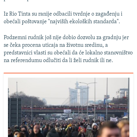
Iz Rio Tinta su ranije odbacili tvrdnje o zagađenju i
obećali poštovanje "najviših ekoloških standarda".
Podzemni rudnik još nije dobio dozvolu za gradnju jer
se čeka procena uticaja na životnu sredinu, a
predstavnici vlasti su obećali da će lokalno stanovništvo
na referendumu odlučiti da li želi rudnik ili ne.