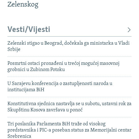
Zelenskog
Vesti/Vijesti
Zelenski stigao u Beograd, dočekala ga ministarka u Vladi
Srbije
Posmrtni ostaci pronađeni u trećoj mogućoj masovnoj
grobnici u Zubinom Potoku
U Sarajevu konferencija o zastupljenosti naroda u
institucijama BiH
Konstitutivna sjednica nastavlja se u subotu, ustavni rok za
Skupštinu Kosova završava u ponoć
Tri poslanika Parlamenta BiH traže od visokog
predstavnika i PIC-a poseban status za Memorijalni centar
Srebrenica