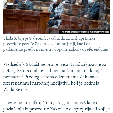
ISPRIČAJ MI
DNEVNO@RSE
SPECIJALI RSE
VIŠE OD NASLOVA
PRATITE NAS
Vlada Srbije je 8. decembra odlučila da iz skupštinske
GENOCID U SREBRENICI
procedure povuče Zakon o eksproprijaciji, kao i da
parlamentu predloži izmene i dopune Zakona o referendumu
POPLAVE I KLIZIŠTA U BIH 2024.
TV LIBERTY
Sve RFE/RL stranice
Predsednik Skupštine Srbije Ivica Dačić zakazao je za
POST SCRIPTUM
petak, 10. decembar, sednicu parlamenta na kojoj će se
razmatrati Predlog zakona o izmenama Zakona o
MOJA EVROPA
referendumu i narodnoj inicijativi, koji je podnela
TRI DECENIJE OD RATA U BIH
Vlada Srbije.
SVE KARTE DEJTONA
Istovremeno, u Skupštinu je stigao i dopis Vlade o
NASTANAK I RASPAD JUGOSLAVIJE
povlačenju iz procedure Zakona o eksproprijaciji koji je