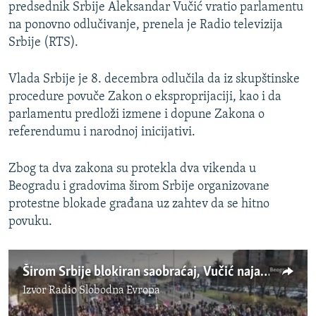
predsednik Srbije Aleksandar Vučić vratio parlamentu
na ponovno odlučivanje, prenela je Radio televizija
Srbije (RTS).
Vlada Srbije je 8. decembra odlučila da iz skupštinske
procedure povuče Zakon o eksproprijaciji, kao i da
parlamentu predloži izmene i dopune Zakona o
referendumu i narodnoj inicijativi.
Zbog ta dva zakona su protekla dva vikenda u
Beogradu i gradovima širom Srbije organizovane
protestne blokade građana uz zahtev da se hitno
povuku.
Širom Srbije blokiran saobraćaj, Vučić najavljuje moguće izmene Zakona
Izvor
Radio Slobodna Evropa