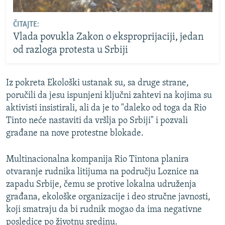
ČITAJTE:
Vlada povukla Zakon o eksproprijaciji, jedan
od razloga protesta u Srbiji
Iz pokreta Ekološki ustanak su, sa druge strane,
poručili da jesu ispunjeni ključni zahtevi na kojima su
aktivisti insistirali, ali da je to "daleko od toga da Rio
Tinto neće nastaviti da vršlja po Srbiji" i pozvali
građane na nove protestne blokade.
Multinacionalna kompanija Rio Tintona planira
otvaranje rudnika litijuma na području Loznice na
zapadu Srbije, čemu se protive lokalna udruženja
građana, ekološke organizacije i deo stručne javnosti,
koji smatraju da bi rudnik mogao da ima negativne
posledice po životnu sredinu.