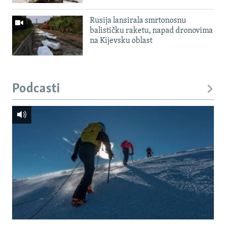
Rusija lansirala smrtonosnu
balističku raketu, napad dronovima
na Kijevsku oblast
Podcasti