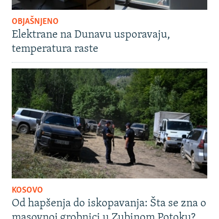
OBJAŠNJENO
Elektrane na Dunavu usporavaju,
temperatura raste
KOSOVO
Od hapšenja do iskopavanja: Šta se zna o
masovnoj grobnici u Zubinom Potoku?