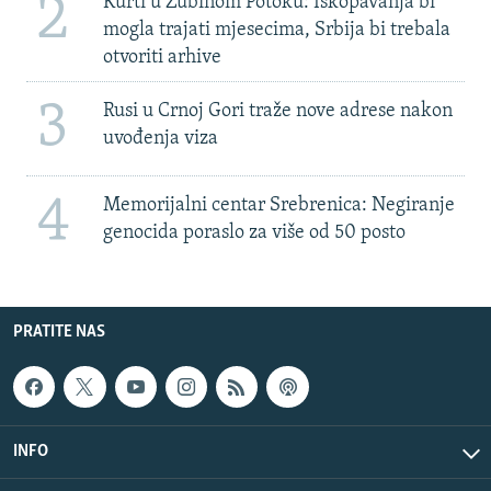
2
Kurti u Zubinom Potoku: Iskopavanja bi
mogla trajati mjesecima, Srbija bi trebala
otvoriti arhive
3
Rusi u Crnoj Gori traže nove adrese nakon
uvođenja viza
4
Memorijalni centar Srebrenica: Negiranje
genocida poraslo za više od 50 posto
PRATITE NAS
INFO