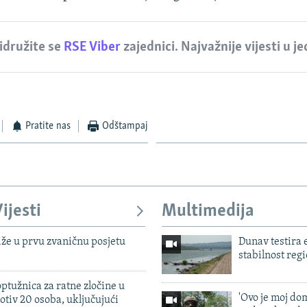
idružite se
RSE Viber
zajednici. Najvažnije vijesti u j
Pratite nas
Odštampaj
ijesti
Multimedija
iže u prvu zvaničnu posjetu
Dunav testira
stabilnost reg
ptužnica za ratne zločine u
'Ovo je moj dom
otiv 20 osoba, uključujući