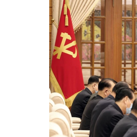
ISPRIČAJ MI
DNEVNO@RSE
SPECIJALI RSE
VIŠE OD NASLOVA
GENOCID U SREBRENICI
POPLAVE I KLIZIŠTA U BIH 2024.
TV LIBERTY
POST SCRIPTUM
MOJA EVROPA
TRI DECENIJE OD RATA U BIH
SVE KARTE DEJTONA
NASTANAK I RASPAD JUGOSLAVIJE