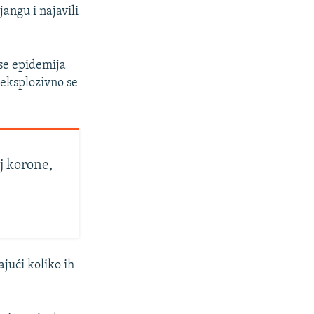
angu i najavili
 se epidemija
i eksplozivno se
j korone,
jući koliko ih