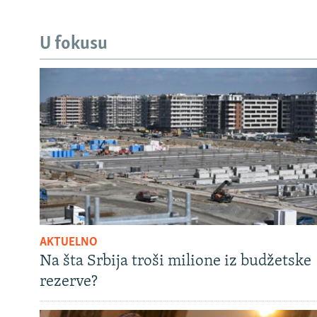
U fokusu
AKTUELNO
Na šta Srbija troši milione iz budžetske
rezerve?