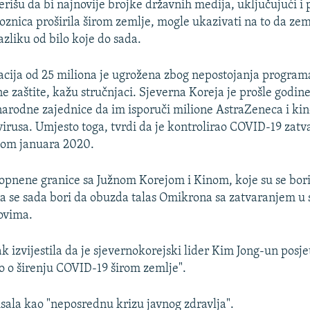
erišu da bi najnovije brojke državnih medija, uključujući i 
znica proširila širom zemlje, mogle ukazivati na to da zem
azliku od bilo koje do sada.
cija od 25 miliona je ugrožena zbog nepostojanja programa
e zaštite, kažu stručnjaci. Sjeverna Koreja je prošle godin
rodne zajednice da im isporuči milione AstraZeneca i kin
virusa. Umjesto toga, tvrdi da je kontrolirao COVID-19 zatv
kom januara 2020.
kopnene granice sa Južnom Korejom i Kinom, koje su se bori
a se sada bori da obuzda talas Omikrona sa zatvaranjem u 
ovima.
k izvijestila da je sjevernokorejski lider Kim Jong-un posje
ao o širenju COVID-19 širom zemlje".
isala kao "neposrednu krizu javnog zdravlja".