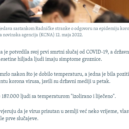
jedava sastankom Radničke stranke o odgovoru na epidemiju korona
na novinska agencija (KCNA) 12. maja 2022.
a je potvrdila svoj prvi smrtni slučaj od COVID-19, a državn
desetine hiljada ljudi imaju simptome groznice.
umrlo nakon što je dobilo temperaturu, a jedna je bila pozit
ntu korona virusa, javili su državni mediji u petak.
 187.000 ljudi sa temperaturom "izolirano i liječeno".
vjeruju da je virus prisutan u zemlji već neko vrijeme, vlast
le prve slučajeve.