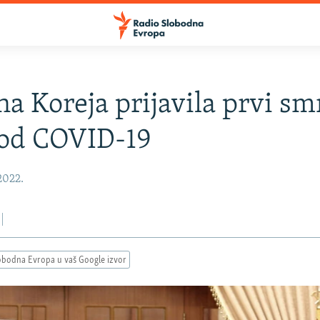
na Koreja prijavila prvi sm
 od COVID-19
2022.
obodna Evropa u vaš Google izvor