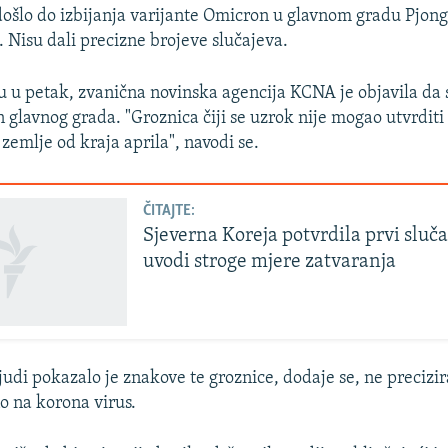
 došlo do izbijanja varijante Omicron u glavnom gradu Pjongj
. Nisu dali precizne brojeve slučajeva.
ju u petak, zvanična novinska agencija KCNA je objavila da
an glavnog grada. "Groznica čiji se uzrok nije mogao utvrdit
 zemlje od kraja aprila", navodi se.
ČITAJTE:
Sjeverna Koreja potvrdila prvi sluča
uvodi stroge mjere zatvaranja
udi pokazalo je znakove te groznice, dodaje se, ne precizira
no na korona virus.