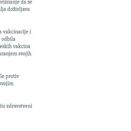
priznanje da se
lja doživljava
 vakcinacije i
e odbila
eskih vakcina
aranjem svojih
le protiv
svojim
tio zdravstveni