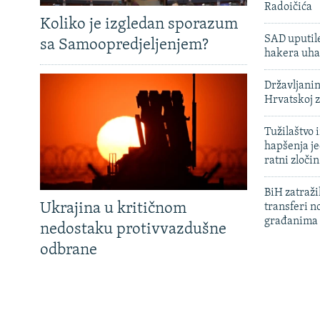
Radoičića
Koliko je izgledan sporazum
SAD uputile
sa Samoopredjeljenjem?
hakera uha
Državljanin
Hrvatskoj 
Tužilaštvo
hapšenja j
ratni zloči
BiH zatražil
Ukrajina u kritičnom
transferi n
građanima
nedostaku protivvazdušne
odbrane