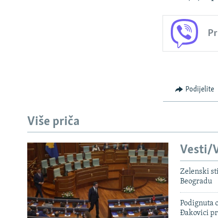
Pr
Podijelite
Više priča
Vesti/V
Zelenski st
Beogradu
Podignuta o
Đakovici pr