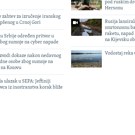
pod ruskim dr
Hersonu
 zahtev za izručenje iranskog
Rusija lansiral
pšenog u Crnoj Gori
smrtonosnu ba
raketu, napad
u Srbije određen pritvor u
na Kijevsku ob
zbog sumnje na cyber napade
Vodostaj reka 
 izvodi dokaze nakon nedavnog
edne osobe zbog sumnje na
n na Kosovu
a ulazak u SEPA: Jeftiniji
ovca iz inostranstva korak bliže