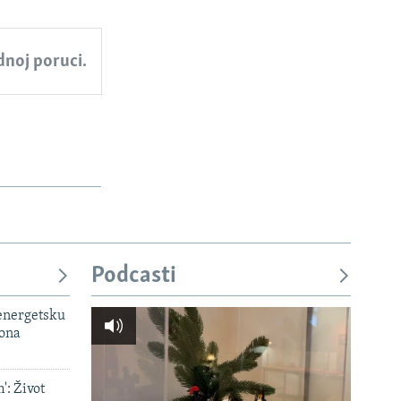
ednoj poruci.
Podcasti
 energetsku
iona
': Život