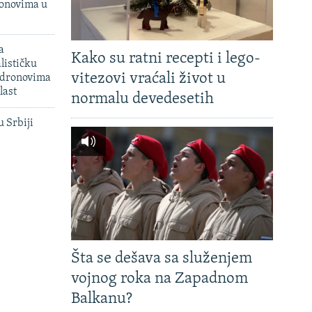
onovima u
a
Kako su ratni recepti i lego-
lističku
vitezovi vraćali život u
 dronovima
last
normalu devedesetih
u Srbiji
Šta se dešava sa služenjem
vojnog roka na Zapadnom
Balkanu?