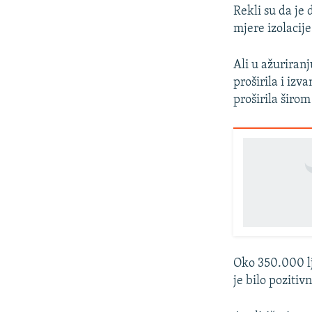
Rekli su da je
mjere izolacije
Ali u ažuriran
proširila i izv
proširila širom
Oko 350.000 lj
je bilo pozitiv