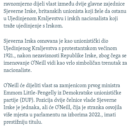
ravnomjerno dijeli vlast između dvije glavne zajednice
Sjeverne Irske, britanskih unionista koji žele da ostanu
u Ujedinjenom Kraljevstvu i irskih nacionalista koji
traže ujedinjenje s Irskom.
Sjeverna Irska osnovana je kao unionistički dio
Ujedinjenog Kraljevstva s protestantskom većinom
1921., nakon nezavisnosti Republike Irske, zbog čega se
imenovanje O’Neill vidi kao vrlo simboličan trenutak za
nacionaliste.
O’Neill će dijeliti vlast sa zamjenicom prvog ministra
Emmom Little-Pengelly iz Demokratske unionističke
partije (DUP). Pozicija dvije čelnice vlade Sjeverne
Irske je jednaka, ali će O’Neill, čija je stranka osvojila
više mjesta u parlamentu na izborima 2022., imati
prestižniju titulu.