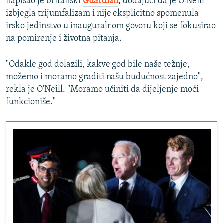
napisao je britanski
Guardian
, dodajući da je O'Neill
izbjegla trijumfalizam i nije eksplicitno spomenula
irsko jedinstvo u inauguralnom govoru koji se fokusirao
na pomirenje i životna pitanja.
"Odakle god dolazili, kakve god bile naše težnje,
možemo i moramo graditi našu budućnost zajedno",
rekla je O'Neill. "Moramo učiniti da dijeljenje moći
funkcioniše."