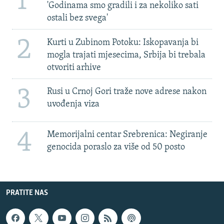
1
'Godinama smo gradili i za nekoliko sati
ostali bez svega'
2
Kurti u Zubinom Potoku: Iskopavanja bi
mogla trajati mjesecima, Srbija bi trebala
otvoriti arhive
3
Rusi u Crnoj Gori traže nove adrese nakon
uvođenja viza
4
Memorijalni centar Srebrenica: Negiranje
genocida poraslo za više od 50 posto
PRATITE NAS