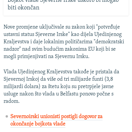
Bojkot vlade Sjeverne Irske uskoro bi mogao
biti okončan
Nove promjene uključivale su zakon koji "potvrđuje
ustavni status Sjeverne Irske" kao dijela Ujedinjenog
Kraljevstva i daje lokalnim političarima "demokratski
nadzor" nad svim budućim zakonima EU koji bi se
mogli primjenjivati na Sjevernu Irsku.
Vlada Ujedinjenog Kraljevstva takođe je pristala da
Sjevernoj Irskoj da više od tri milijarde funti (3,8
milijardi dolara) za štetu koju su pretrpjele javne
usluge nakon što vlada u Belfastu ponovo počne s
radom.
Severnoirski unionisti postigli dogovor za
okončanje bojkota vlade