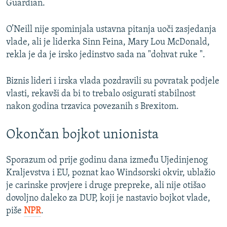
Guardian.
O’Neill nije spominjala ustavna pitanja uoči zasjedanja
vlade, ali je liderka Sinn Feina, Mary Lou McDonald,
rekla je da je irsko jedinstvo sada na "dohvat ruke ".
Biznis lideri i irska vlada pozdravili su povratak podjele
vlasti, rekavši da bi to trebalo osigurati stabilnost
nakon godina trzavica povezanih s Brexitom.
Okončan bojkot unionista
Sporazum od prije godinu dana između Ujedinjenog
Kraljevstva i EU, poznat kao Windsorski okvir, ublažio
je carinske provjere i druge prepreke, ali nije otišao
dovoljno daleko za DUP, koji je nastavio bojkot vlade,
piše
NPR
.