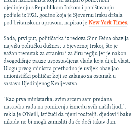
irskih nacionalista koju su sanjali o ponovnom
ujedinjenju s Republikom Irskom i poništavanju
podjele iz 1921. godine koja je Sjevernu Irsku držala
pod britanskom upravom, napisao je
New York Times
.
Sada, prvi put, političarka iz redova Sinn Feina obavlja
najvišu političku dužnost u Sjevernoj Irskoj, što je
važan trenutak za stranku i za širu regiju jer je nakon
dvogodišnje pauze uspostavljena vlada koja dijeli vlast.
Ulogu prvog ministra prethodno je uvijek obavljao
unionistički političar koji se zalagao za ostanak u
sastavu Ujedinjenog Kraljevstva.
"Kao prva ministarka, svim srcem sam predana
nastavku rada na pomirenju između svih naših ljudi",
rekla je O'Neill, ističući da njeni roditelji, djedovi i bake
nikada ne bi mogli zamisliti da će doći takav dan.