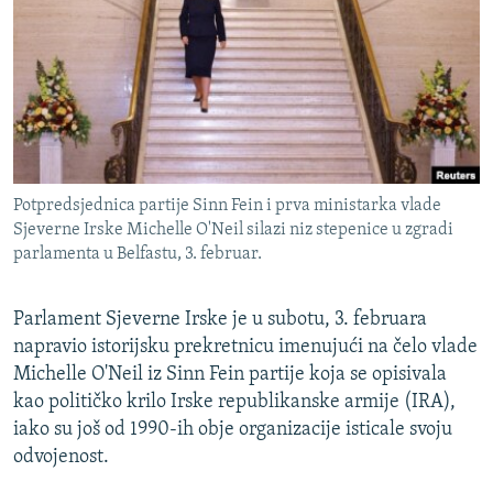
ISPRIČAJ MI
DNEVNO@RSE
SPECIJALI RSE
VIŠE OD NASLOVA
PRATITE NAS
GENOCID U SREBRENICI
Potpredsjednica partije Sinn Fein i prva ministarka vlade
POPLAVE I KLIZIŠTA U BIH 2024.
Sjeverne Irske Michelle O'Neil silazi niz stepenice u zgradi
parlamenta u Belfastu, 3. februar.
TV LIBERTY
Sve RFE/RL stranice
POST SCRIPTUM
Parlament Sjeverne Irske je u subotu, 3. februara
MOJA EVROPA
napravio istorijsku prekretnicu imenujući na čelo vlade
Michelle O'Neil iz Sinn Fein partije koja se opisivala
TRI DECENIJE OD RATA U BIH
kao političko krilo Irske republikanske armije (IRA),
SVE KARTE DEJTONA
iako su još od 1990-ih obje organizacije isticale svoju
odvojenost.
NASTANAK I RASPAD JUGOSLAVIJE