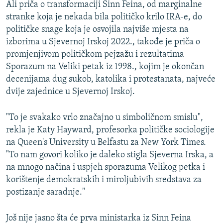
Ali priča o transformaciji Sinn Feina, od marginalne
stranke koja je nekada bila političko krilo IRA-e, do
političke snage koja je osvojila najviše mjesta na
izborima u Sjevernoj Irskoj 2022., takođe je priča o
promjenjivom političkom pejzažu i rezultatima
Sporazum na Veliki petak iz 1998., kojim je okončan
decenijama dug sukob, katolika i protestanata, najveće
dvije zajednice u Sjevernoj Irskoj.
"To je svakako vrlo značajno u simboličnom smislu",
rekla je Katy Hayward, profesorka političke sociologije
na Queen's University u Belfastu za New York Times.
"To nam govori koliko je daleko stigla Sjeverna Irska, a
na mnogo načina i uspjeh sporazuma Velikog petka i
korištenje demokratskih i miroljubivih sredstava za
postizanje saradnje."
Još nije jasno šta će prva ministarka iz Sinn Feina