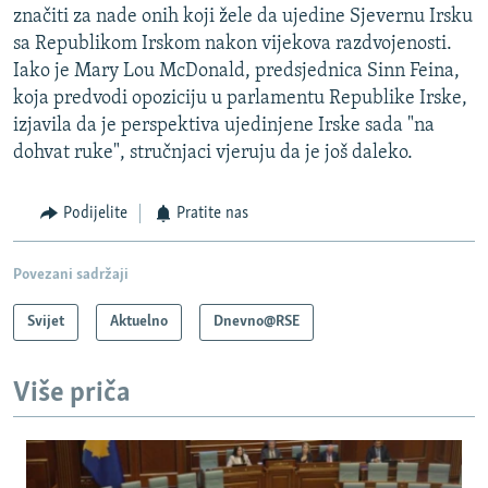
značiti za nade onih koji žele da ujedine Sjevernu Irsku
sa Republikom Irskom nakon vijekova razdvojenosti.
Iako je Mary Lou McDonald, predsjednica Sinn Feina,
koja predvodi opoziciju u parlamentu Republike Irske,
izjavila da je perspektiva ujedinjene Irske sada "na
dohvat ruke", stručnjaci vjeruju da je još daleko.
Podijelite
Pratite nas
Povezani sadržaji
Svijet
Aktuelno
Dnevno@RSE
Više priča