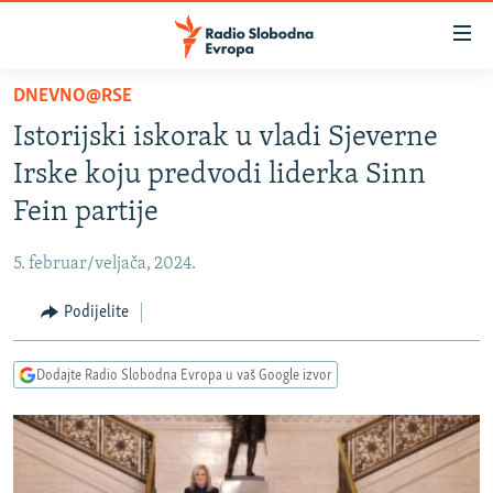
Dostupni
linkovi
Pređite
DNEVNO@RSE
na
VIJESTI
Istorijski iskorak u vladi Sjeverne
glavni
BOSNA I HERCEGOVINA
sadržaj
Irske koju predvodi liderka Sinn
SRBIJA
Pređite
Fein partije
na
KOSOVO
glavnu
5. februar/veljača, 2024.
CRNA GORA
navigaciju
Pređite
Podijelite
VIZUELNO
na
PODCASTI
VIDEO
pretragu
Dodajte Radio Slobodna Evropa u vaš Google izvor
RAT U UKRAJINI
FOTOGALERIJE
KINA NA BALKANU
INFOGRAFIKE
RSE PRIČE IZ SVIJETA