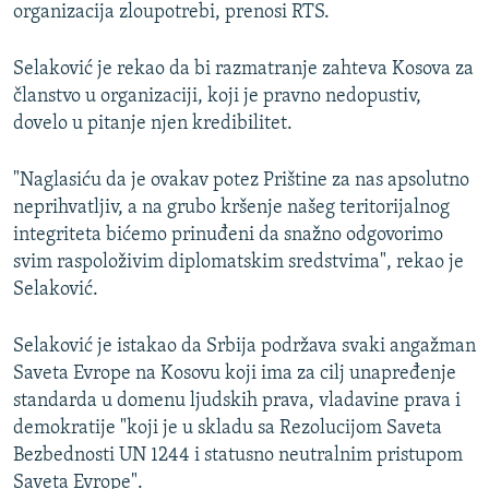
organizacija zloupotrebi, prenosi RTS.
Selaković je rekao da bi razmatranje zahteva Kosova za
članstvo u organizaciji, koji je pravno nedopustiv,
dovelo u pitanje njen kredibilitet.
"Naglasiću da je ovakav potez Prištine za nas apsolutno
neprihvatljiv, a na grubo kršenje našeg teritorijalnog
integriteta bićemo prinuđeni da snažno odgovorimo
svim raspoloživim diplomatskim sredstvima", rekao je
Selaković.
Selaković je istakao da Srbija podržava svaki angažman
Saveta Evrope na Kosovu koji ima za cilj unapređenje
standarda u domenu ljudskih prava, vladavine prava i
demokratije "koji je u skladu sa Rezolucijom Saveta
Bezbednosti UN 1244 i statusno neutralnim pristupom
Saveta Evrope".