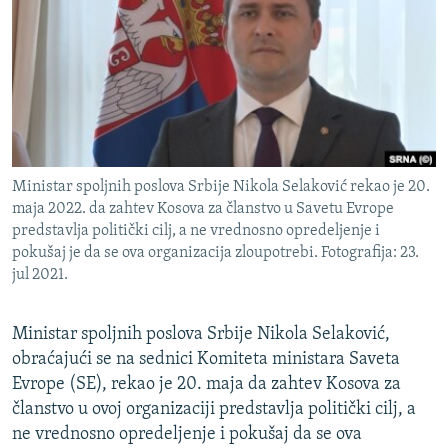
ISPRIČAJ MI
DNEVNO@RSE
SPECIJALI RSE
VIŠE OD NASLOVA
PRATITE NAS
GENOCID U SREBRENICI
Ministar spoljnih poslova Srbije Nikola Selaković rekao je 20.
POPLAVE I KLIZIŠTA U BIH 2024.
maja 2022. da zahtev Kosova za članstvo u Savetu Evrope
predstavlja politički cilj, a ne vrednosno opredeljenje i
TV LIBERTY
Sve RFE/RL stranice
pokušaj je da se ova organizacija zloupotrebi. Fotografija: 23.
POST SCRIPTUM
jul 2021.
MOJA EVROPA
Ministar spoljnih poslova Srbije Nikola Selaković,
TRI DECENIJE OD RATA U BIH
obraćajući se na sednici Komiteta ministara Saveta
SVE KARTE DEJTONA
Evrope (SE), rekao je 20. maja da zahtev Kosova za
članstvo u ovoj organizaciji predstavlja politički cilj, a
NASTANAK I RASPAD JUGOSLAVIJE
ne vrednosno opredeljenje i pokušaj da se ova