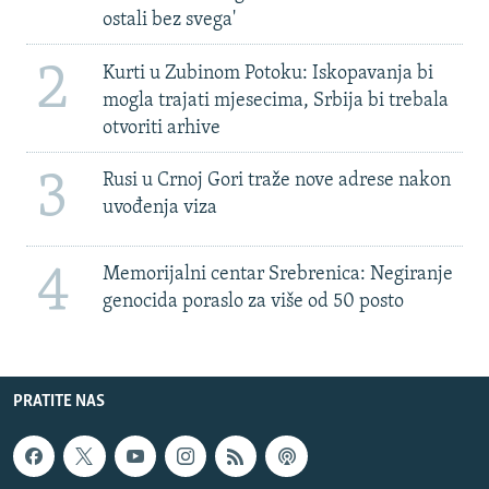
ostali bez svega'
2
Kurti u Zubinom Potoku: Iskopavanja bi
mogla trajati mjesecima, Srbija bi trebala
otvoriti arhive
3
Rusi u Crnoj Gori traže nove adrese nakon
uvođenja viza
4
Memorijalni centar Srebrenica: Negiranje
genocida poraslo za više od 50 posto
PRATITE NAS