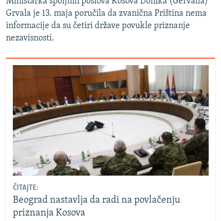
Ministarka spoljnih poslova Kosova Donika (Gervalla)
Grvala je 13. maja poručila da zvanična Priština nema
informacije da su četiri države povukle priznanje
nezavisnosti.
ČITAJTE:
Beograd nastavlja da radi na povlačenju
priznanja Kosova