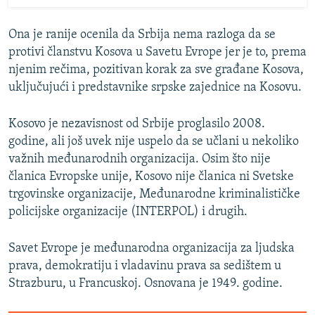
Ona je ranije ocenila da Srbija nema razloga da se
protivi članstvu Kosova u Savetu Evrope jer je to, prema
njenim rečima, pozitivan korak za sve građane Kosova,
uključujući i predstavnike srpske zajednice na Kosovu.
Kosovo je nezavisnost od Srbije proglasilo 2008.
godine, ali još uvek nije uspelo da se učlani u nekoliko
važnih međunarodnih organizacija. Osim što nije
članica Evropske unije, Kosovo nije članica ni Svetske
trgovinske organizacije, Međunarodne kriminalističke
policijske organizacije (INTERPOL) i drugih.
Savet Evrope je međunarodna organizacija za ljudska
prava, demokratiju i vladavinu prava sa sedištem u
Strazburu, u Francuskoj. Osnovana je 1949. godine.