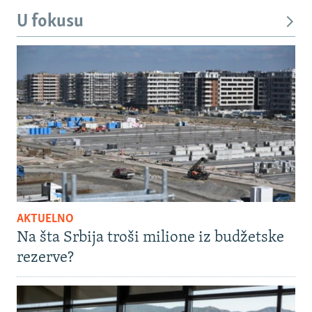
U fokusu
AKTUELNO
Na šta Srbija troši milione iz budžetske
rezerve?