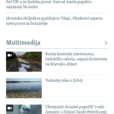
Šef UN-a za ljudska prava: Iran od marta pogubio
najmanje 56 osoba
Hrvatska obilježava godišnjicu 'Oluje', Plenković najavio
nova prava za branitelje
Multimedija
Rusija lansirala smrtonosnu
balističku raketu, napad dronovima
na Kijevsku oblast
Vodostaj reka u Srbiji
Ukrajinski dronovi pogodili 'ruski
Amazon' u blizini Sankt Peterburga