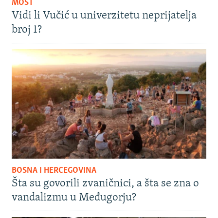
MOST
Vidi li Vučić u univerzitetu neprijatelja
broj 1?
BOSNA I HERCEGOVINA
Šta su govorili zvaničnici, a šta se zna o
vandalizmu u Međugorju?