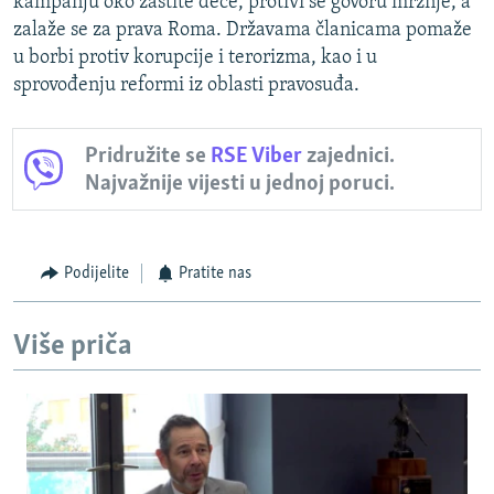
kampanju oko zaštite dece, protivi se govoru mržnje, a
zalaže se za prava Roma. Državama članicama pomaže
u borbi protiv korupcije i terorizma, kao i u
sprovođenju reformi iz oblasti pravosuđa.
Pridružite se
RSE Viber
zajednici.
Najvažnije vijesti u jednoj poruci.
Podijelite
Pratite nas
Više priča