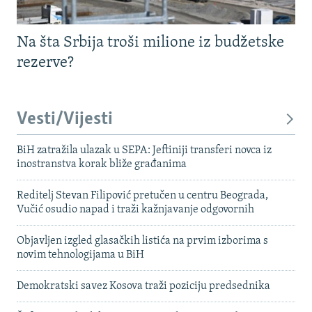
Na šta Srbija troši milione iz budžetske
rezerve?
Vesti/Vijesti
BiH zatražila ulazak u SEPA: Jeftiniji transferi novca iz
inostranstva korak bliže građanima
Reditelj Stevan Filipović pretučen u centru Beograda,
Vučić osudio napad i traži kažnjavanje odgovornih
Objavljen izgled glasačkih listića na prvim izborima s
novim tehnologijama u BiH
Demokratski savez Kosova traži poziciju predsednika