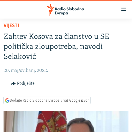
Dostupni
linkovi
Pređite
VIJESTI
na
VIJESTI
Zahtev Kosova za članstvo u SE
glavni
BOSNA I HERCEGOVINA
sadržaj
politička zloupotreba, navodi
SRBIJA
Pređite
Selaković
na
KOSOVO
glavnu
20. maj/svibanj, 2022.
CRNA GORA
navigaciju
Pređite
Podijelite
VIZUELNO
na
PODCASTI
VIDEO
pretragu
Dodajte Radio Slobodna Evropa u vaš Google izvor
RAT U UKRAJINI
FOTOGALERIJE
KINA NA BALKANU
INFOGRAFIKE
RSE PRIČE IZ SVIJETA