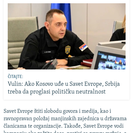
ČITAJTE:
Vulin: Ako Kosovo uđe u Savet Evrope, Srbija
treba da proglasi političku neutralnost
Savet Evrope štiti slobodu govora i medija, kao i
ravnopravan položaj manjinskih zajednica u državama
članicama te organizacije. Takođe, Savet Evrope vodi