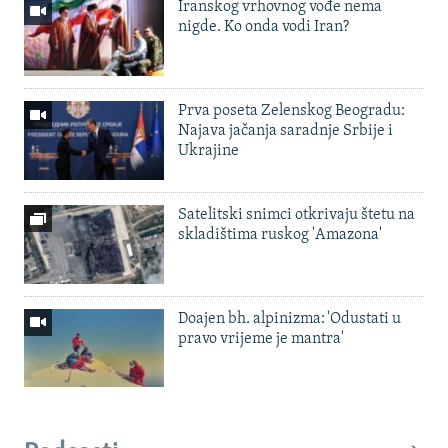
Iranskog vrhovnog vođe nema
nigde. Ko onda vodi Iran?
Prva poseta Zelenskog Beogradu:
Najava jačanja saradnje Srbije i
Ukrajine
Satelitski snimci otkrivaju štetu na
skladištima ruskog 'Amazona'
Doajen bh. alpinizma: 'Odustati u
pravo vrijeme je mantra'