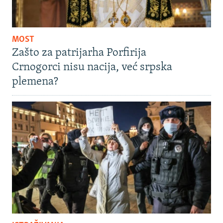
MOST
Zašto za patrijarha Porfirija
Crnogorci nisu nacija, već srpska
plemena?