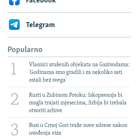
Facebook
Telegram
Popularno
1
Vlasnici srušenih objekata na Gazivodama:
'Godinama smo gradili i za nekoliko sati
ostali bez svega'
2
Kurti u Zubinom Potoku: Iskopavanja bi
mogla trajati mjesecima, Srbija bi trebala
otvoriti arhive
3
Rusi u Crnoj Gori traže nove adrese nakon
uvođenja viza