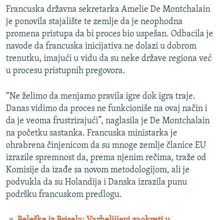
Francuska državna sekretarka Amelie De Montchalain
je ponovila stajalište te zemlje da je neophodna
promena pristupa da bi proces bio uspešan. Odbacila je
navode da francuska inicijativa ne dolazi u dobrom
trenutku, imajući u vidu da su neke države regiona već
u procesu pristupnih pregovora.
“Ne želimo da menjamo pravila igre dok igra traje.
Danas vidimo da proces ne funkcioniše na ovaj način i
da je veoma frustrirajući”, naglasila je De Montchalain
na početku sastanka. Francuska ministarka je
ohrabrena činjenicom da su mnoge zemlje članice EU
izrazile spremnost da, prema njenim rečima, traže od
Komisije da izađe sa novom metodologijom, ali je
podvukla da su Holandija i Danska izrazila punu
podršku francuskom predlogu.