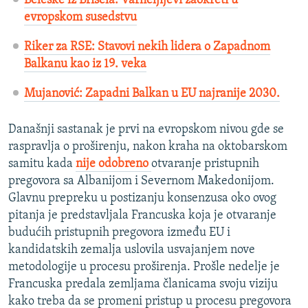
Beleške iz Brisela: Varheljijevi zaokreti u
evropskom susedstvu
Riker za RSE: Stavovi nekih lidera o Zapadnom
Balkanu kao iz 19. veka
Mujanović: Zapadni Balkan u EU najranije 2030.
Današnji sastanak je prvi na evropskom nivou gde se
raspravlja o proširenju, nakon kraha na oktobarskom
samitu kada
nije odobreno
otvaranje pristupnih
pregovora sa Albanijom i Severnom Makedonijom.
Glavnu prepreku u postizanju konsenzusa oko ovog
pitanja je predstavljala Francuska koja je otvaranje
budućih pristupnih pregovora između EU i
kandidatskih zemalja uslovila usvajanjem nove
metodologije u procesu proširenja. Prošle nedelje je
Francuska predala zemljama članicama svoju viziju
kako treba da se promeni pristup u procesu pregovora