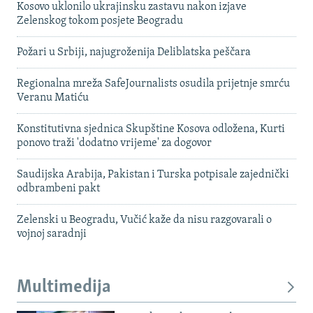
Kosovo uklonilo ukrajinsku zastavu nakon izjave
Zelenskog tokom posjete Beogradu
Požari u Srbiji, najugroženija Deliblatska peščara
Regionalna mreža SafeJournalists osudila prijetnje smrću
Veranu Matiću
Konstitutivna sjednica Skupštine Kosova odložena, Kurti
ponovo traži 'dodatno vrijeme' za dogovor
Saudijska Arabija, Pakistan i Turska potpisale zajednički
odbrambeni pakt
Zelenski u Beogradu, Vučić kaže da nisu razgovarali o
vojnoj saradnji
Multimedija