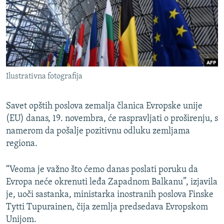
ISPRIČAJ MI
DNEVNO@RSE
SPECIJALI RSE
VIŠE OD NASLOVA
PRATITE NAS
Ilustrativna fotografija
GENOCID U SREBRENICI
POPLAVE I KLIZIŠTA U BIH 2024.
Savet opštih poslova zemalja članica Evropske unije
TV LIBERTY
(EU) danas, 19. novembra, će raspravljati o proširenju, s
Sve RFE/RL stranice
namerom da pošalje pozitivnu odluku zemljama
POST SCRIPTUM
regiona.
MOJA EVROPA
“Veoma je važno što ćemo danas poslati poruku da
TRI DECENIJE OD RATA U BIH
Evropa neće okrenuti leđa Zapadnom Balkanu”, izjavila
SVE KARTE DEJTONA
je, uoči sastanka, ministarka inostranih poslova Finske
Tytti Tupurainen, čija zemlja predsedava Evropskom
NASTANAK I RASPAD JUGOSLAVIJE
Unijom.