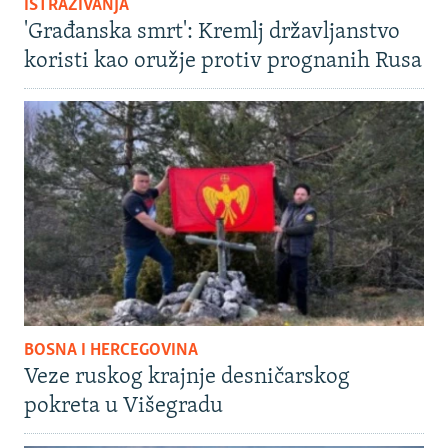
ISTRAŽIVANJA
'Građanska smrt': Kremlj državljanstvo
koristi kao oružje protiv prognanih Rusa
BOSNA I HERCEGOVINA
Veze ruskog krajnje desničarskog
pokreta u Višegradu