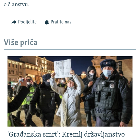
o članstvu.
Podijelite
Pratite nas
Više priča
'Građanska smrt': Kremlj državljanstvo