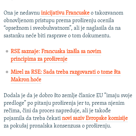
Ona je nedavnu
inicijativu Francuske
o takozvanom
obnovljenom pristupu prema proširenju ocenila
“opsežnom i sveobuhvatnom”, ali je naglasila da na
sastanku neće biti rasprave o tom dokumentu.
RSE saznaje: Francuska izašla sa novim
principima za proširenje
Mirel za RSE: Sada treba razgovarati o tome šta
Makron hoće
Dodala je da je dobro što zemlje članice EU ”imaju svoje
predloge” po pitanju proširenja jer to, prema njenim
rečima, čini da proces napreduje, ali je takođe
pojasnila da treba čekati
novi saziv Evropske komisije
za pokušaj pronalska konsenzusa o proširenju.