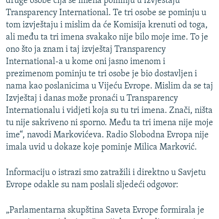
druge osobe čija se imena pominju u Izvještaju
Transparency International. Te tri osobe se pominju u
tom izvještaju i mislim da će Komisija krenuti od toga,
ali među ta tri imena svakako nije bilo moje ime. To je
ono što ja znam i taj izvještaj Transparency
International-a u kome oni jasno imenom i
prezimenom pominju te tri osobe je bio dostavljen i
nama kao poslanicima u Vijeću Evrope. Mislim da se taj
Izvještaj i danas može pronaći u Transparency
Internationalu i vidjeti koja su tu tri imena. Znači, ništa
tu nije sakriveno ni sporno. Među ta tri imena nije moje
ime“, navodi Markovićeva. Radio Slobodna Evropa nije
imala uvid u dokaze koje pominje Milica Marković.
Informaciju o istrazi smo zatražili i direktno u Savjetu
Evrope odakle su nam poslali sljedeći odgovor:
„Parlamentarna skupština Saveta Evrope formirala je