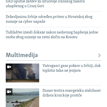
SAD uputile zahtev za izručenje iranskog hakera
uhapšenog u Crnoj Gori
Državljaninu Srbije određen pritvor u Hrvatskoj zbog
sumnje na cyber napade
Tužilaštvo izvodi dokaze nakon nedavnog hapšenja jedne
osobe zbog sumnje na ratni zločin na Kosovu
Multimedija
Vatrogasci gase požare u Srbiji, dok
toplotni talas ne jenjava
Dunav testira energetsku stabilnost
država kroz koje protiče