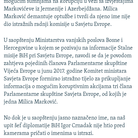
mogućim sumnjama na korupciju u vezi sa izvještajima
Markovićeve iz Jermenije i Azerbejdžana. Milica
Marković demantuje optužbe i tvrdi da njeno ime nije
dio istražnih radnji komisije u Savjetu Evrope.
U saopštenju Ministarstva vanjskih poslova Bosne i
Hercegovine u kojem se pozivaju na informacije Stalne
misije BiH pri Savjetu Evrope, navodi se da je povodom
zahtjeva pojedinih članova Parlamentarne skupštine
Vijeća Evrope u junu 2017. godine Komitet ministara
Savjeta Evrope formirao istražno tijelo za prikupljanje
informacija o mogućim koruptivnim akcijama tri člana
Parlamentarne skupštine Savjeta Evrope, od kojih je
jedna Milica Marković.
No dok je u saopštenju jasno naznačeno ime, na naš
upit šef diplomatije BiH Igor Crnadak nije htio pred
kamerama pričati o imenima u istrazi.