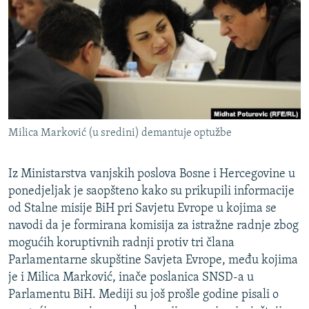
ISPRIČAJ MI
DNEVNO@RSE
SPECIJALI RSE
VIŠE OD NASLOVA
PRATITE NAS
GENOCID U SREBRENICI
Milica Marković (u sredini) demantuje optužbe
POPLAVE I KLIZIŠTA U BIH 2024.
TV LIBERTY
Sve RFE/RL stranice
Iz Ministarstva vanjskih poslova Bosne i Hercegovine u
POST SCRIPTUM
ponedjeljak je saopšteno kako su prikupili informacije
od Stalne misije BiH pri Savjetu Evrope u kojima se
MOJA EVROPA
navodi da je formirana komisija za istražne radnje zbog
TRI DECENIJE OD RATA U BIH
mogućih koruptivnih radnji protiv tri člana
Parlamentarne skupštine Savjeta Evrope, među kojima
SVE KARTE DEJTONA
je i Milica Marković, inače poslanica SNSD-a u
NASTANAK I RASPAD JUGOSLAVIJE
Parlamentu BiH. Mediji su još prošle godine pisali o