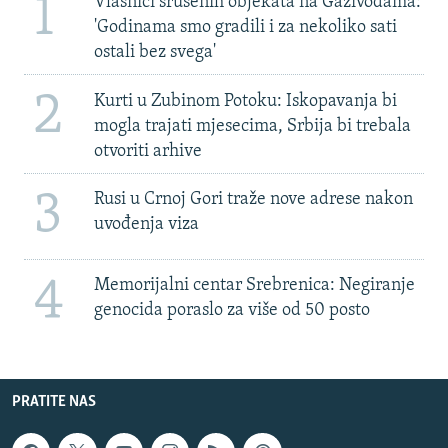
1
Vlasnici srušenih objekata na Gazivodama:
'Godinama smo gradili i za nekoliko sati
ostali bez svega'
2
Kurti u Zubinom Potoku: Iskopavanja bi
mogla trajati mjesecima, Srbija bi trebala
otvoriti arhive
3
Rusi u Crnoj Gori traže nove adrese nakon
uvođenja viza
4
Memorijalni centar Srebrenica: Negiranje
genocida poraslo za više od 50 posto
PRATITE NAS