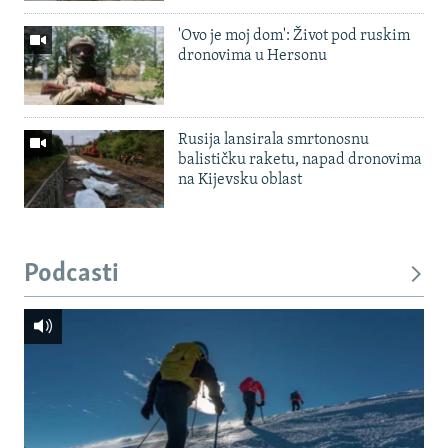
'Ovo je moj dom': Život pod ruskim
dronovima u Hersonu
Rusija lansirala smrtonosnu
balističku raketu, napad dronovima
na Kijevsku oblast
Podcasti