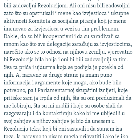
bili zadovoljni Rezolucijom. Ali oni nisu bili zadovoljni
zato što su opstruisali i mene kao izvjestioca i ukupne
aktivnosti Komiteta za socijalna pitanja koji je mene
imenovao za izvjestioca u vezi sa tim problemom.
Dakle, da su bili kooperativni i da su sarađivali sa
mnom kao što sve delegacije sarađuju sa izvjestiocima,
naročito ako se to odnosi na njihovu zemlju, vjerovatno
bi Rezolucija bila bolja i oni bi bili zadovoljniji sa tim.
Sva ta priča i ujdurma koja se podigla je potekla od
njih. A, naravno sa druge strane ja imam puno
informacija i argumente koje mogu, ako bude bilo
potrebno, pa i Parlamentarnoj skupštini iznijeti, koje
pritiske sam ja trpila od njih, šta su oni preduzimali da
me lobiraju, šta su mi nudili i koje su osobe slali da
razgovaraju i da kontaktiraju kako bi me ubijedili u
svoj zahtjev a njihov zahtjev je bio da unesem u
Rezoluciju tekst koji bi oni sastavili i da stanem iza
toga. Ja naravno to nisam mogla prihvatiti i ako je iko