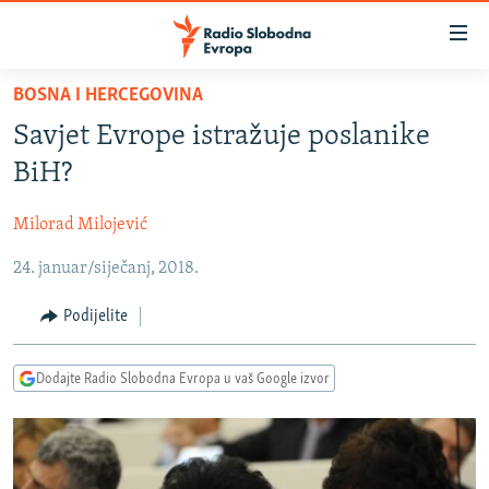
Dostupni
linkovi
Pređite
BOSNA I HERCEGOVINA
na
VIJESTI
Savjet Evrope istražuje poslanike
glavni
BOSNA I HERCEGOVINA
sadržaj
BiH?
SRBIJA
Pređite
na
Milorad Milojević
KOSOVO
glavnu
24. januar/siječanj, 2018.
CRNA GORA
navigaciju
Pređite
VIZUELNO
Podijelite
na
PODCASTI
VIDEO
pretragu
Dodajte Radio Slobodna Evropa u vaš Google izvor
RAT U UKRAJINI
FOTOGALERIJE
KINA NA BALKANU
INFOGRAFIKE
RSE PRIČE IZ SVIJETA