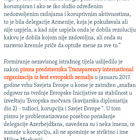
korumpiran i ako se iko služio određenim
nedozvoljenim radnjama i koruptivnim aktivnostima,
to je bila delegacije Armenije, koja je pokušavala ali
nije uspjela, a kad nije uspjela onda je dobila rezoluciju
kakvu je dobila kojom nije zadovoljna, ali onda su
naravno krenule priče da optuže mene za sve to.“
Formiranje nezavisnog istražnog tijela uslijedilo je
nakon
pisma predstavnika Transparency international
organizacija iz šest evropskih zemalja
u januaru 2017.
godine vrhu Savjeta Evrope u kome je zatražen „snažan
odgovor na tvrdnje Evropske Inicijative za stabilnost u
izveštaju 'Evropska močvara (kavijarska diplomatija
dio 2) - tužioci, korupcija i Savjet Evrope ". U tom
pismu je problematizovano posebno ponašanje
delegacije Azerbejdžana, navedena su i neka imena, te
sumnje u korupciju, ali ne spominje se striktno i ime