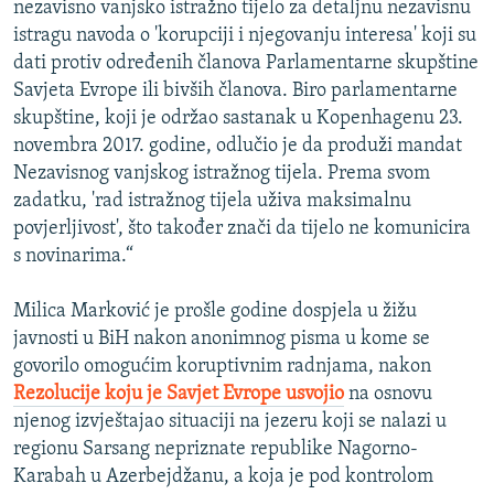
nezavisno vanjsko istražno tijelo za detaljnu nezavisnu
istragu navoda o 'korupciji i njegovanju interesa' koji su
dati protiv određenih članova Parlamentarne skupštine
Savjeta Evrope ili bivših članova. Biro parlamentarne
skupštine, koji je održao sastanak u Kopenhagenu 23.
novembra 2017. godine, odlučio je da produži mandat
Nezavisnog vanjskog istražnog tijela. Prema svom
zadatku, 'rad istražnog tijela uživa maksimalnu
povjerljivost', što također znači da tijelo ne komunicira
s novinarima.“
Milica Marković je prošle godine dospjela u žižu
javnosti u BiH nakon anonimnog pisma u kome se
govorilo omogućim koruptivnim radnjama, nakon
Rezolucije koju je Savjet Evrope usvojio
na osnovu
njenog izvještajao situaciji na jezeru koji se nalazi u
regionu Sarsang nepriznate republike Nagorno-
Karabah u Azerbejdžanu, a koja je pod kontrolom