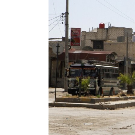
ISPRIČAJ MI
DNEVNO@RSE
SPECIJALI RSE
VIŠE OD NASLOVA
GENOCID U SREBRENICI
POPLAVE I KLIZIŠTA U BIH 2024.
TV LIBERTY
POST SCRIPTUM
MOJA EVROPA
TRI DECENIJE OD RATA U BIH
SVE KARTE DEJTONA
NASTANAK I RASPAD JUGOSLAVIJE