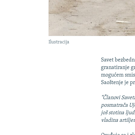
Ilustracija
Savet bezbedno
granatiranje g
mogućem smislu
Saoštenje je 
“Članovi Savet
posmatrača Uje
još stotina lju
vladina artilje