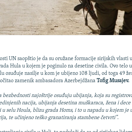
sti UN saopštio je da su oružane formacije sirijskih vlasti
rada Hula u kojem je poginulo na desetine civila. Ovo telo 
 osuđuje nasilje u kom je ubijeno 108 ljudi, od toga 49 že
pročitao zamenik ambasadora Azerbejdžana
Tofig Musajev.
a bezbednosti najoštrije osuđuju ubijanja, koja su registro
dinjenih nacija, ubijanja desetina muškaraca, žena i dece 
di u selu Houla, blizu grada Homs, i to u napadu u kojem je
rija, te učinjeno teško granatiranja stambene četvrti”
.