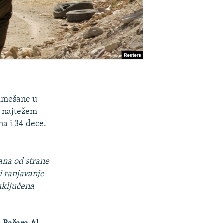
 umešane u
u najtežem
na i 34 dece.
vana od strane
i ranjavanje
 uključena