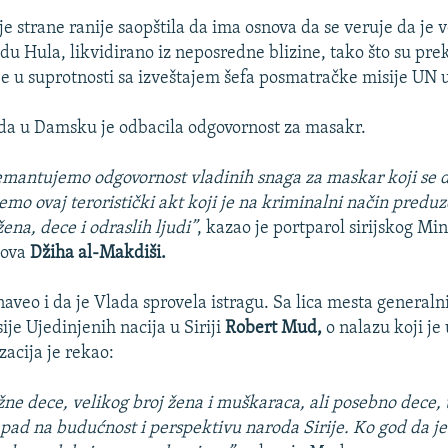
oje strane ranije saopštila da ima osnova da se veruje da je 
du Hula, likvidirano iz neposredne blizine, tako što su pre
je u suprotnosti sa izveštajem šefa posmatračke misije UN u 
da u Damsku je odbacila odgovornost za masakr.
mantujemo odgovornost vladinih snaga za maskar koji se 
mo ovaj teroristički akt koji je na kriminalni način preduz
žena, dece i odraslih ljudi”
, kazao je portparol sirijskog Min
lova
Džiha al-Makdiši.
aveo i da je Vlada sprovela istragu. Sa lica mesta generalni
je Ujedinjenih nacija u Siriji
Robert Mud,
o nalazu koji je 
zacija je rekao:
ne dece, velikog broj žena i muškaraca, ali posebno dece, t
pad na budućnost i perspektivu naroda Sirije. Ko god da je