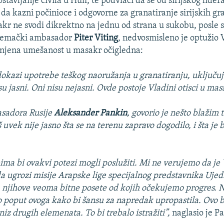
ostavljanje civila u Huli, te podvlači da se od sirijskog lider
da kazni počinioce i odgovorne za granatiranje sirijskih g
akr ne svodi dikrektno na jednu od strana u sukobu, posle 
 nemački ambasador
Piter Viting
, nedvosmisleno je optužio V
 njena umešanost u masakr očigledna:
 dokazi upotrebe teškog naoružanja u granatiranju, uključuj
u jasni. Oni nisu nejasni. Ovde postoje Vladini otisci u ma
sadora Rusije
Aleksander Pankin
, govorio je nešto blažim
 uvek nije jasno šta se na terenu zapravo dogodilo, i šta je 
ima bi ovakvi potezi mogli poslužiti. Mi ne verujemo da je 
a ugrozi misije Arapske lige specijalnog predstavnika Ujed
 njihove veoma bitne posete od kojih očekujemo progres. 
to poput ovoga kako bi šansu za napredak upropastila. Ovo b
 niz drugih elemenata. To bi trebalo istražiti”,
naglasio je P