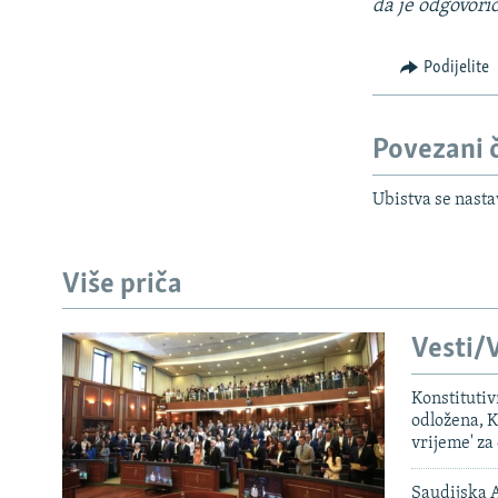
da je odgovori
Podijelite
Povezani 
Ubistva se nastav
Više priča
Vesti/V
Konstituti
odložena, K
vrijeme' za
Saudijska A