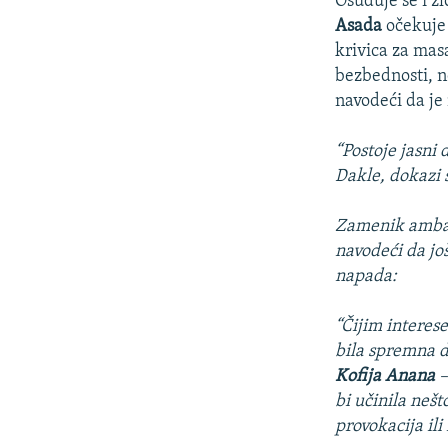
Osuđuje se i zl
Asada
očekuje 
krivica za mas
bezbednosti,
navodeći da je
“Postoje jasni
Dakle, dokazi s
Zamenik amba
navodeći da još
napada:
“Čijim interese
bila spremna d
Kofija Anana
–
bi učinila neš
provokacija ili