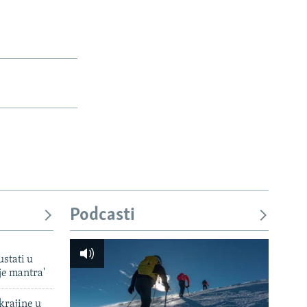
Podcasti
ustati u
je mantra'
krajine u