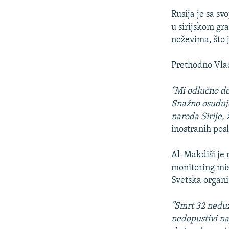
Rusija je sa sv
u sirijskom gra
noževima, što 
Prethodno Vla
“Mi odlučno de
Snažno osuđuje
naroda Sirije, 
inostranih pos
Al-Makdiši je n
monitoring misi
Svetska organi
”Smrt 32 neduž
nedopustivi na