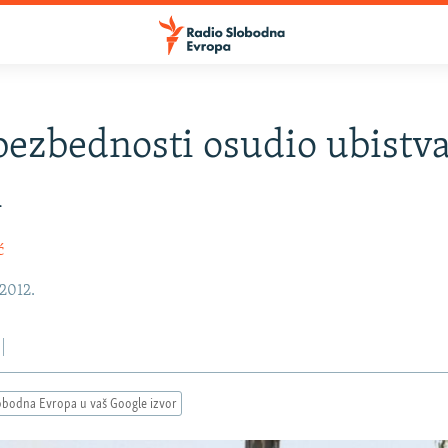
bezbednosti osudio ubistva
i
ć
 2012.
obodna Evropa u vaš Google izvor