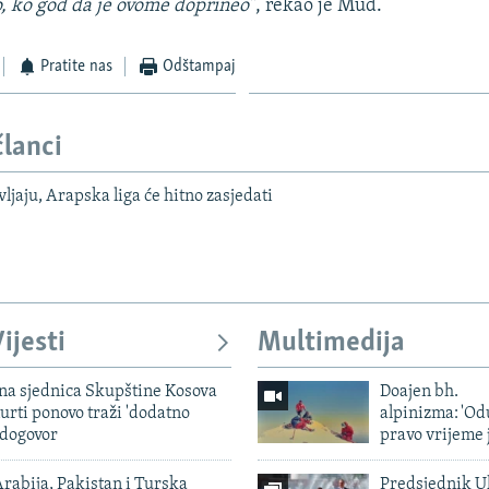
o, ko god da je ovome doprineo”
, rekao je Mud.
Pratite nas
Odštampaj
članci
ljaju, Arapska liga će hitno zasjedati
ijesti
Multimedija
vna sjednica Skupštine Kosova
Doajen bh.
urti ponovo traži 'dodatno
alpinizma: 'Od
 dogovor
pravo vrijeme 
rabija, Pakistan i Turska
Predsjednik U