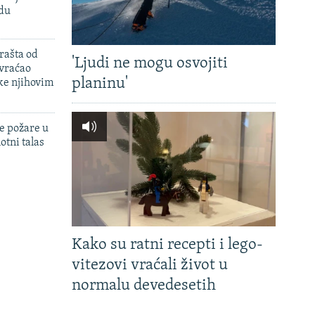
adu
rašta od
'Ljudi ne mogu osvojiti
 vraćao
planinu'
ke njihovim
e požare u
otni talas
Kako su ratni recepti i lego-
vitezovi vraćali život u
normalu devedesetih