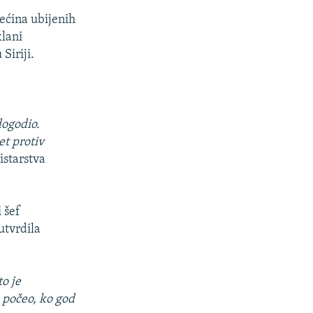
većina ubijenih
klani
Siriji.
dogodio.
et protiv
istarstva
 šef
utvrdila
o je
 počeo, ko god