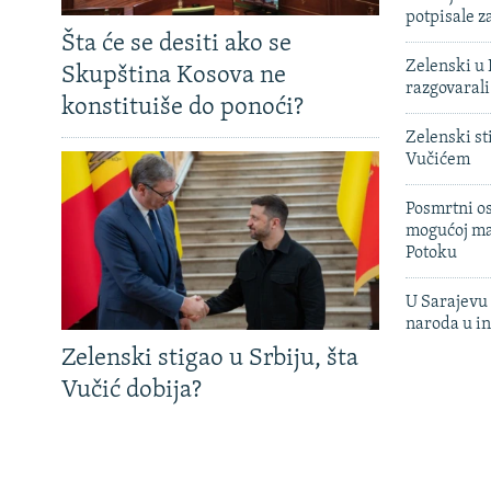
potpisale 
Šta će se desiti ako se
Zelenski u 
Skupština Kosova ne
razgovarali
konstituiše do ponoći?
Zelenski st
Vučićem
Posmrtni os
mogućoj ma
Potoku
U Sarajevu 
naroda u in
Zelenski stigao u Srbiju, šta
Vučić dobija?