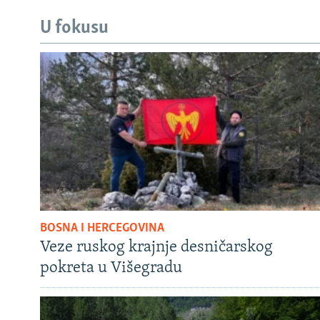
U fokusu
BOSNA I HERCEGOVINA
Veze ruskog krajnje desničarskog
pokreta u Višegradu