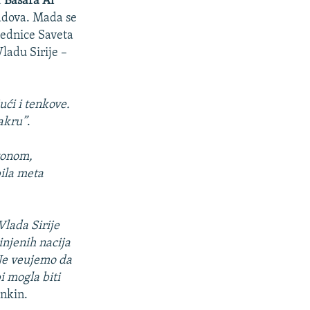
a
Bašara Al
radova. Mada se
sednice Saveta
ladu Sirije –
ući i tenkove.
sakru”
.
 tonom,
bila meta
Vlada Sirije
injenih nacija
Ne veujemo da
i mogla biti
ankin.