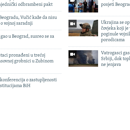
zajednički odbrambeni pakt
posjeti Beogr
Beogradu, Vučić kaže da nisu
Ukrajina se op
 o vojnoj saradnji
čovjeka koji je
poginule vojni
igao u Beograd, susreo se sa
porodicama
Vatrogasci gas
taci pronađeni u trećoj
Srbiji, dok topl
sovnoj grobnici u Zubinom
ne jenjava
konferencija o zastupljenosti
stitucijama BiH