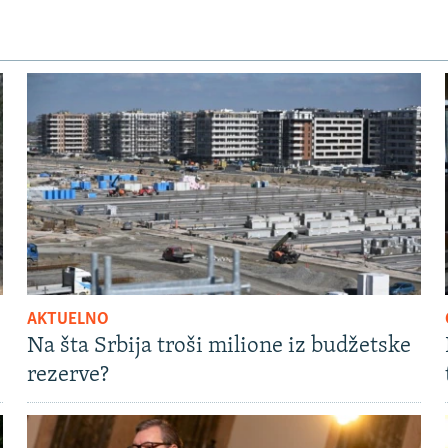
AKTUELNO
Na šta Srbija troši milione iz budžetske
rezerve?