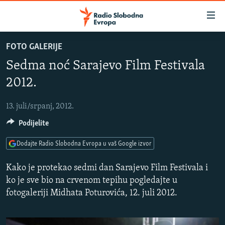
Dostupni
linkovi
Pređite
FOTO GALERIJE
na
VIJESTI
Sedma noć Sarajevo Film Festivala
glavni
BOSNA I HERCEGOVINA
sadržaj
2012.
SLUŠAJTE
SRBIJA
Pređite
na
13. juli/srpanj, 2012.
KOSOVO
glavnu
YouTube Music
Podijelite
CRNA GORA
navigaciju
Pređite
VIZUELNO
Dodajte Radio Slobodna Evropa u vaš Google izvor
Spotify
na
PODCASTI
VIDEO
pretragu
Kako je protekao sedmi dan Sarajevo Film Festivala i
RAT U UKRAJINI
ko je sve bio na crvenom tepihu pogledajte u
FOTOGALERIJE
YouTube
fotogaleriji Midhata Poturovića, 12. juli 2012.
KINA NA BALKANU
INFOGRAFIKE
Pratite
RSE PRIČE IZ SVIJETA